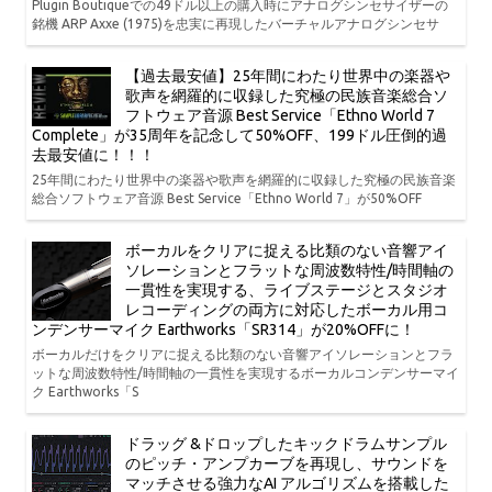
Plugin Boutiqueでの49ドル以上の購入時にアナログシンセサイザーの
銘機 ARP Axxe (1975)を忠実に再現したバーチャルアナログシンセサ
【過去最安値】25年間にわたり世界中の楽器や
歌声を網羅的に収録した究極の民族音楽総合ソ
フトウェア音源 Best Service「Ethno World 7
Complete」が35周年を記念して50%OFF、199ドル圧倒的過
去最安値に！！！
25年間にわたり世界中の楽器や歌声を網羅的に収録した究極の民族音楽
総合ソフトウェア音源 Best Service「Ethno World 7」が50%OFF
ボーカルをクリアに捉える比類のない音響アイ
ソレーションとフラットな周波数特性/時間軸の
一貫性を実現する、ライブステージとスタジオ
レコーディングの両方に対応したボーカル用コ
ンデンサーマイク Earthworks「SR314」が20%OFFに！
ボーカルだけをクリアに捉える比類のない音響アイソレーションとフラ
ットな周波数特性/時間軸の一貫性を実現するボーカルコンデンサーマイ
ク Earthworks「S
ドラッグ &ドロップしたキックドラムサンプル
のピッチ・アンプカーブを再現し、サウンドを
マッチさせる強力なAI アルゴリズムを搭載した