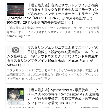
【過去最安値】音楽とサウンドデザインが衝突
するダイナミックな世界を生み出すモーフィン
グされたシネマティックオーケストラライブラ
リ Sample Logic「MORPHESTRA 2」が20周年を記念して
90%OFF、29ドル圧倒的過去最安値に！！！
【過去最安値】音楽とサウンドデザインが衝突するダイナミックな世界
を生み出すモーフィングされたシネマティックオーケストラライブラリ
Sample Logic「M
マスタリングエンジニアによるマスタリングの
手順を模倣して設計された高精度のアルゴリズ
ムを搭載した、高いラウドネスとクリアなサウンドを両立す
るマスタリングプラグイン Musik Hack「Master Plan」が
50%OFFに！！
マスタリングエンジニアによるマスタリングの手順を模倣して設計され
た高精度のアルゴリズムを搭載した、高いラウドネスとクリアなサウン
ドを両立するマスタリングプラグ
【過去最安値】Synthesizer V 2専用歌声データ
ベース AH-Software「Synthesizer V 2 AI 宮舞モ
カ」が過去最安値等、各種音声合成・歌声合成
ソフトウェアが最大30%OFFに！