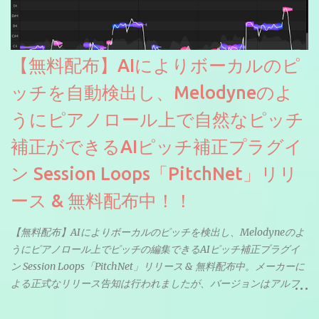
【無料配布】AIによりボーカルのピ
ッチを自動検出し、Melodyneのよ
うにピアノロール上で自然なピッチ
補正ができるAIピッチ補正プラグイ
ン Session Loops「PitchNet」リリ
ース & 無料配布中！！
【無料配布】AIによりボーカルのピッチを検出し、Melodyneのよ
うにピアノロール上でピッチの編集できるAIピッチ補正プラグイ
ン Session Loops「PitchNet」リリース & 無料配布中。メーカーに
よる正式なリリース告知は行われましたが、バージョンはアルフ
ァと記載されているようなので今後アップデートで細かいバグな
どが修正されていくのだと思われます。筆者もざっくりと確認し