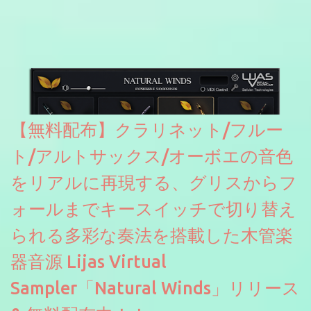
たところ動作は問題なさそうです。KVR Developer Challenge
2026に出品されている製品になります。国内代理店でも取り扱い
のあるDrumNetのメーカーです。調べたところによるとオープン
ソースを元に設計・改良した製品のようです。
【無料配布】クラリネット/フルー
ト/アルトサックス/オーボエの音色
をリアルに再現する、グリスからフ
ォールまでキースイッチで切り替え
られる多彩な奏法を搭載した木管楽
器音源 Lijas Virtual
Sampler「Natural Winds」リリース