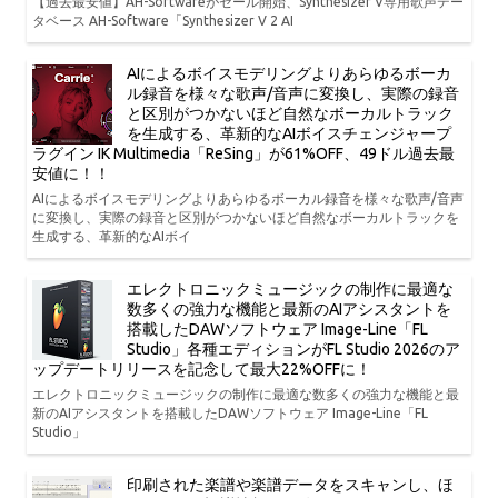
【過去最安値】AH-Softwareがセール開始、Synthesizer V専用歌声デー
タベース AH-Software「Synthesizer V 2 AI
AIによるボイスモデリングよりあらゆるボーカ
ル録音を様々な歌声/音声に変換し、実際の録音
と区別がつかないほど自然なボーカルトラック
を生成する、革新的なAIボイスチェンジャープ
ラグイン IK Multimedia「ReSing」が61%OFF、49ドル過去最
安値に！！
AIによるボイスモデリングよりあらゆるボーカル録音を様々な歌声/音声
に変換し、実際の録音と区別がつかないほど自然なボーカルトラックを
生成する、革新的なAIボイ
エレクトロニックミュージックの制作に最適な
数多くの強力な機能と最新のAIアシスタントを
搭載したDAWソフトウェア Image-Line「FL
Studio」各種エディションがFL Studio 2026のア
ップデートリリースを記念して最大22%OFFに！
エレクトロニックミュージックの制作に最適な数多くの強力な機能と最
新のAIアシスタントを搭載したDAWソフトウェア Image-Line「FL
Studio」
印刷された楽譜や楽譜データをスキャンし、ほ