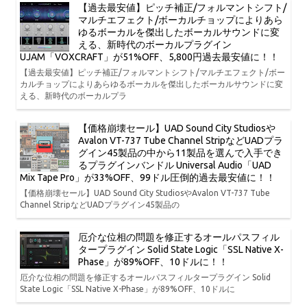
【過去最安値】ピッチ補正/フォルマントシフト/
マルチエフェクト/ボーカルチョップによりあら
ゆるボーカルを傑出したボーカルサウンドに変
える、新時代のボーカルプラグイン
UJAM「VOXCRAFT」が51%OFF、5,800円過去最安値に！！
【過去最安値】ピッチ補正/フォルマントシフト/マルチエフェクト/ボー
カルチョップによりあらゆるボーカルを傑出したボーカルサウンドに変
える、新時代のボーカルプラ
【価格崩壊セール】UAD Sound City Studiosや
Avalon VT-737 Tube Channel StripなどUADプラ
グイン45製品の中から11製品を選んで入手でき
るプラグインバンドル Universal Audio「UAD
Mix Tape Pro」が33%OFF、99ドル圧倒的過去最安値に！！
【価格崩壊セール】UAD Sound City StudiosやAvalon VT-737 Tube
Channel StripなどUADプラグイン45製品の
厄介な位相の問題を修正するオールパスフィル
タープラグイン Solid State Logic「SSL Native X-
Phase」が89%OFF、10ドルに！！
厄介な位相の問題を修正するオールパスフィルタープラグイン Solid
State Logic「SSL Native X-Phase」が89%OFF、10ドルに