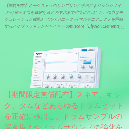
【無料配布】オーケストラのサンプリング手法によりシンセサイ
ザー/電子楽器を繊細な音色の変化まで忠実に再現した、強力なモ
ジュレーション機能とアルペジエーター/マルチエフェクトを搭載
するハイブリッドシンセサイザー Sonuscore「Elysion Elements」
リリース & 無料配布中。Elysion 2からライブラリを抜粋した製品
です。パフォーマンス機能とエディット機能以外全ての機能が使
えるようになっています。総容量も7GBを超えます。複数の設定に
より音色が作りこまれているため、あらかじめアルペジオがプロ
グラムされているプリセットも多いですが、アルペジオを切るこ
とももちろんできます。 ほとんどのシンセライブラリは、音を一
度サンプリングしてベロシティで音量を調整します。 しかし、
ELYSIONは違います。ビンテージシンセを含む様々な音源から、
複数のベロシティレイヤーにわたって録音し、各レイヤーを整形
【期間限定無償配布】スネア、キッ
することで、弱く演奏した場合と強く演奏した場合で、全く異な
る音色が得られます。単に音量を変えただけの同じ音ではありま
ク、タムなどあらゆるドラムヒット
せん。
を正確に検出し、ドラムサンプルの
置き換えやドラムサウンドの強化を