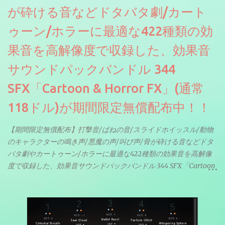
が砕ける音などドタバタ劇/カート
ゥーン/ホラーに最適な422種類の効
果音を高解像度で収録した、効果音
サウンドパックバンドル 344
SFX「Cartoon & Horror FX」(通常
118ドル)が期間限定無償配布中！！
【期間限定無償配布】打撃音/ばねの音/スライドホイッスル/動物
のキャラクターの鳴き声/悪魔の声/叫び声/骨が砕ける音などドタ
バタ劇やカートゥーン/ホラーに最適な422種類の効果音を高解像
度で収録した、効果音サウンドパックバンドル 344 SFX「Cartoon
& Horror FX」(通常118ドル)が期間限定無償配布中。サンプリン
グレート等もしっかりと業界水準を満たしております。