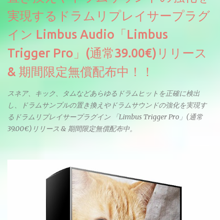
実現するドラムリプレイサープラグ
イン Limbus Audio「Limbus
Trigger Pro」(通常39.00€)リリース
& 期間限定無償配布中！！
スネア、キック、タムなどあらゆるドラムヒットを正確に検出
し、ドラムサンプルの置き換えやドラムサウンドの強化を実現す
るドラムリプレイサープラグイン 「Limbus Trigger Pro」(通常
39.00€)リリース & 期間限定無償配布中。