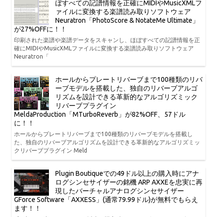
ぼすべての記譜情報を正確にMIDIやMusicXMLフ
ァイルに変換する楽譜読み取りソフトウェア
Neuratron「PhotoScore & NotateMe Ultimate」
が27%OFFに！！
印刷された楽譜や楽譜データをスキャンし、ほぼすべての記譜情報を正
確にMIDIやMusicXMLファイルに変換する楽譜読み取りソフトウェア
Neuratron「
ホールからプレートリバーブまで100種類のリバ
ーブモデルを搭載した、独自のリバーブアルゴ
リズムを設計できる革新的なアルゴリズミック
リバーブプラグイン
MeldaProduction「MTurboReverb」が82%OFF、57ドル
に！！
ホールからプレートリバーブまで100種類のリバーブモデルを搭載し
た、独自のリバーブアルゴリズムを設計できる革新的なアルゴリズミッ
クリバーブプラグイン Meld
Plugin Boutiqueでの49ドル以上の購入時にアナ
ログシンセサイザーの銘機 ARP AXXEを忠実に再
現したバーチャルアナログシンセサイザー
GForce Software「AXXESS」(通常79.99ドル)が無料でもらえ
ます！！