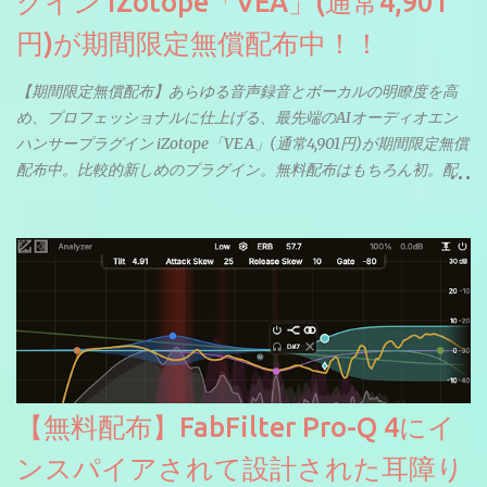
グイン iZotope「VEA」(通常4,901
円)が期間限定無償配布中！！
【期間限定無償配布】あらゆる音声録音とボーカルの明瞭度を高
め、プロフェッショナルに仕上げる、最先端のAIオーディオエン
ハンサープラグイン iZotope「VEA」(通常4,901円)が期間限定無償
配布中。比較的新しめのプラグイン。無料配布はもちろん初。配
信やナレーションにもぴったり。ボーカルミックスやVTuberさん
にも。
【無料配布】FabFilter Pro-Q 4にイ
ンスパイアされて設計された耳障り