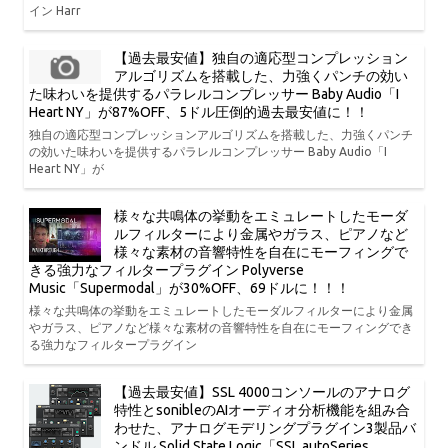
イン Harr
【過去最安値】独自の適応型コンプレッション
アルゴリズムを搭載した、力強くパンチの効い
た味わいを提供するパラレルコンプレッサー Baby Audio「I
Heart NY」が87%OFF、5ドル圧倒的過去最安値に！！
独自の適応型コンプレッションアルゴリズムを搭載した、力強くパンチ
の効いた味わいを提供するパラレルコンプレッサー Baby Audio「I
Heart NY」が
様々な共鳴体の挙動をエミュレートしたモーダ
ルフィルターにより金属やガラス、ピアノなど
様々な素材の音響特性を自在にモーフィングで
きる強力なフィルタープラグイン Polyverse
Music「Supermodal」が30%OFF、69ドルに！！！
様々な共鳴体の挙動をエミュレートしたモーダルフィルターにより金属
やガラス、ピアノなど様々な素材の音響特性を自在にモーフィングでき
る強力なフィルタープラグイン
【過去最安値】SSL 4000コンソールのアナログ
特性とsonibleのAIオーディオ分析機能を組み合
わせた、アナログモデリングプラグイン3製品バ
ンドル Solid State Logic「SSL autoSeries