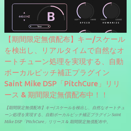
【期間限定無償配布】キー/スケール
を検出し、リアルタイムで自然なオ
ートチューン処理を実現する、自動
ボーカルピッチ補正プラグイン
Saint Mike DSP「PitchCure」リリ
ース & 期間限定無償配布中！！
【期間限定無償配布】キー/スケールを検出し、自然なオートチュ
ーン処理を実現する、自動ボーカルピッチ補正プラグイン Saint
Mike DSP「PitchCure」リリース & 期間限定無償配布中。