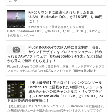
12」が
K-Popサウンドに最適化されたドラム音源
UJAM「Beatmaker IDOL」が87%OFF、1,100円
に！！
K-Popサウンドに最適化されたドラム音源
UJAM「Beatmaker IDOL」が87%OFF、1,100円。IDOLは、K-Popビー
トの明るくハイパー
Plugin Boutiqueでの購入時に音楽制作、演奏、
サウンドデザインをプロフェッショナルに始め
られるDAWソフトウェア「Bitwig Studio 8-Track」など2製品
から選んで無料でもらえます！！
Plugin Boutiqueでの購入時に音楽制作、演奏、サウンドデザインをプロ
フェッショナルに始められるDAWソフトウェア「Bitwig Studio 8-
【史上最安値】アナログミキシングコンソール
Harrison 32Cに搭載された4種類のモジュールを
組み合わせた公式チャンネルストリッププラグ
イン Harrison Audio「32C Bus」が83%OFF、24
ドル圧倒的過去最安値に！！
【史上最安値】アナログミキシングコンソール Harrison 32Cに搭載され
た4種類のモジュールを組み合わせた公式チャンネルストリッププラグ