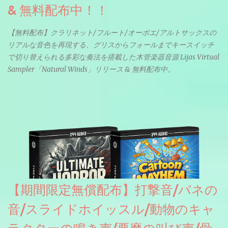
& 無料配布中！！
【無料配布】クラリネット/フルート/オーボエ/アルトサックスの
リアルな音色を再現する、グリスからフォールまでキースイッチ
で切り替えられる多彩な奏法を搭載した木管楽器音源 Lijas Virtual
Sampler「Natural Winds」リリース & 無料配布中。
【期間限定無償配布】打撃音/バネの
音/スライドホイッスル/動物のキャ