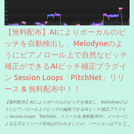
【無料配布】AIによりボーカルのピ
ッチを自動検出し、Melodyneのよ
うにピアノロール上で自然なピッチ
補正ができるAIピッチ補正プラグイ
ン Session Loops「PitchNet」リリ
ース & 無料配布中！！
【無料配布】AIによりボーカルのピッチを検出し、Melodyneのよ
うにピアノロール上でピッチの編集できるAIピッチ補正プラグイ
ン Session Loops「PitchNet」リリース & 無料配布中。メーカーに
よる正式なリリース告知は行われましたが、バージョンはアルフ
ァと記載されているようなので今後アップデートで細かいバグな