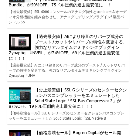
Bundle」が50%OFF、75ドル圧倒的過去最安値に！！
【過去最安値】SSL 4000コンソールのアナログ特性とsonibleのAIオーデ
ィオ分析機能を組み合わせた、アナログモデリングプラグイン3製品バ
ンドル So
【過去最安値】AIにより録音のリバーブ成分の
ブースト / カットやリバーブの特性を変更する、
強力なリアルタイムデミキシングプラグイン
Zynaptiq「UNVEIL」が74%OFF、69ドル圧倒的過去最安値
に！！！
【過去最安値】AIにより録音のリバーブ成分のブースト / カットやリバ
ーブの特性を変更する、強力なリアルタイムデミキシングプラグイン
Zynaptiq「UNV
【史上最安値】SSL G シリーズのセンターセクシ
ョンバスコンプレッサーをエミュレートした
Solid State Logic「SSL Bus Compressor 2」が
87%OFF、19ドル圧倒的史上最安値に！！！
【価格崩壊セール】SSL G シリーズのセンターセクションバスコンプレ
ッサーをエミュレートした Solid State Logic「SSL Native B
【価格崩壊セール】Bogren Digitalがセール開