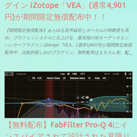
グイン iZotope「VEA」(通常4,901
円)が期間限定無償配布中！！
【期間限定無償配布】あらゆる音声録音とボーカルの明瞭度を高
め、プロフェッショナルに仕上げる、最先端のAIオーディオエン
ハンサープラグイン iZotope「VEA」(通常4,901円)が期間限定無償
配布中。比較的新しめのプラグイン。無料配布はもちろん初。配
信やナレーションにもぴったり。ボーカルミックスやVTuberさん
にも。
【無料配布】FabFilter Pro-Q 4にイ
ンスパイアされて設計された耳障り