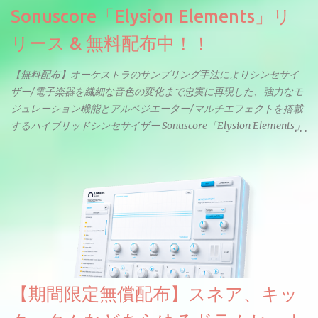
Sonuscore「Elysion Elements」リ
リース & 無料配布中！！
【無料配布】オーケストラのサンプリング手法によりシンセサイ
ザー/電子楽器を繊細な音色の変化まで忠実に再現した、強力なモ
ジュレーション機能とアルペジエーター/マルチエフェクトを搭載
するハイブリッドシンセサイザー Sonuscore「Elysion Elements」
リリース & 無料配布中。Elysion 2からライブラリを抜粋した製品
です。パフォーマンス機能とエディット機能以外全ての機能が使
えるようになっています。総容量も7GBを超えます。複数の設定に
より音色が作りこまれているため、あらかじめアルペジオがプロ
グラムされているプリセットも多いですが、アルペジオを切るこ
とももちろんできます。 ほとんどのシンセライブラリは、音を一
度サンプリングしてベロシティで音量を調整します。 しかし、
ELYSIONは違います。ビンテージシンセを含む様々な音源から、
複数のベロシティレイヤーにわたって録音し、各レイヤーを整形
【期間限定無償配布】スネア、キッ
することで、弱く演奏した場合と強く演奏した場合で、全く異な
る音色が得られます。単に音量を変えただけの同じ音ではありま