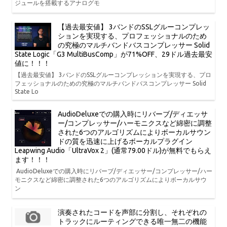
ジュールを搭載するアナログモ
【過去最安値】 3バンドのSSLグルーコンプレッ
ションを実現する、プロフェッショナルのため
の究極のマルチバンドバスコンプレッサー Solid
State Logic「G3 MultiBusComp」が71%OFF、29ドル過去最安
値に！！！
【過去最安値】 3バンドのSSLグルーコンプレッションを実現する、プロ
フェッショナルのための究極のマルチバンドバスコンプレッサー Solid
State Lo
AudioDeluxeでの購入時にリバーブ/ディエッサ
ー/コンプレッサー/ハーモニクスなど綿密に調整
された6つのアルゴリズムによりボーカルサウン
ドの質を迅速に上げるボーカルプラグイン
Leapwing Audio「UltraVox 2」(通常79.00ドル)が無料でもらえ
ます！！！
AudioDeluxeでの購入時にリバーブ/ディエッサー/コンプレッサー/ハー
モニクスなど綿密に調整された6つのアルゴリズムによりボーカルサウ
ン
演奏されたコードを声部に分割し、それぞれの
トラックにルーティングできる唯一無二の機能