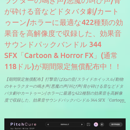
ラクターの鳴き声/悪魔の叫び声/骨
が砕ける音などドタバタ劇/カート
ゥーン/ホラーに最適な422種類の効
果音を高解像度で収録した、効果音
サウンドパックバンドル 344
SFX「Cartoon & Horror FX」(通常
118ドル)が期間限定無償配布中！！
【期間限定無償配布】打撃音/ばねの音/スライドホイッスル/動物
のキャラクターの鳴き声/悪魔の声/叫び声/骨が砕ける音などドタ
バタ劇やカートゥーン/ホラーに最適な422種類の効果音を高解像
度で収録した、効果音サウンドパックバンドル 344 SFX「Cartoon
& Horror FX」(通常118ドル)が期間限定無償配布中。サンプリン
グレート等もしっかりと業界水準を満たしております。