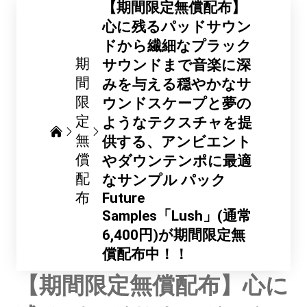
【期間限定無償配布】
心に残るパッドサウン
ドから繊細なプラック
期
サウンドまで音楽に深
間
みを与える穏やかなサ
限
ウンドスケープと夢の
定
ようなテクスチャを提
無
供する、アンビエント
償
やダウンテンポに最適
配
なサンプル パック
布
Future
Samples「Lush」(通常
6,400円)が期間限定無
償配布中！！
【期間限定無償配布】心に