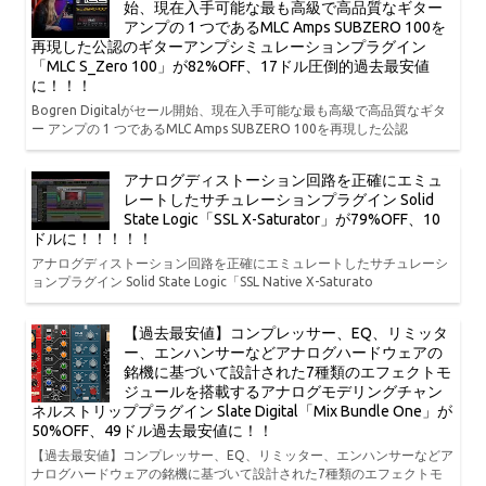
始、現在入手可能な最も高級で高品質なギター
アンプの 1 つであるMLC Amps SUBZERO 100を
再現した公認のギターアンプシミュレーションプラグイン
「MLC S_Zero 100」が82%OFF、17ドル圧倒的過去最安値
に！！！
Bogren Digitalがセール開始、現在入手可能な最も高級で高品質なギタ
ー アンプの 1 つであるMLC Amps SUBZERO 100を再現した公認
アナログディストーション回路を正確にエミュ
レートしたサチュレーションプラグイン Solid
State Logic「SSL X-Saturator」が79%OFF、10
ドルに！！！！！
アナログディストーション回路を正確にエミュレートしたサチュレーシ
ョンプラグイン Solid State Logic「SSL Native X-Saturato
【過去最安値】コンプレッサー、EQ、リミッタ
ー、エンハンサーなどアナログハードウェアの
銘機に基づいて設計された7種類のエフェクトモ
ジュールを搭載するアナログモデリングチャン
ネルストリッププラグイン Slate Digital「Mix Bundle One」が
50%OFF、49ドル過去最安値に！！
【過去最安値】コンプレッサー、EQ、リミッター、エンハンサーなどア
ナログハードウェアの銘機に基づいて設計された7種類のエフェクトモ