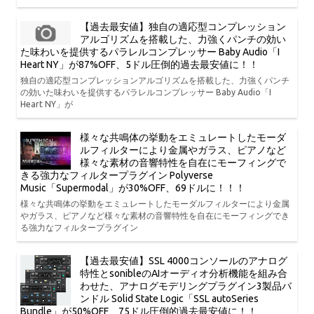
【過去最安値】独自の適応型コンプレッション
アルゴリズムを搭載した、力強くパンチの効い
た味わいを提供するパラレルコンプレッサー Baby Audio「I
Heart NY」が87%OFF、5ドル圧倒的過去最安値に！！
独自の適応型コンプレッションアルゴリズムを搭載した、力強くパンチ
の効いた味わいを提供するパラレルコンプレッサー Baby Audio「I
Heart NY」が
様々な共鳴体の挙動をエミュレートしたモーダ
ルフィルターにより金属やガラス、ピアノなど
様々な素材の音響特性を自在にモーフィングで
きる強力なフィルタープラグイン Polyverse
Music「Supermodal」が30%OFF、69ドルに！！！
様々な共鳴体の挙動をエミュレートしたモーダルフィルターにより金属
やガラス、ピアノなど様々な素材の音響特性を自在にモーフィングでき
る強力なフィルタープラグイン
【過去最安値】SSL 4000コンソールのアナログ
特性とsonibleのAIオーディオ分析機能を組み合
わせた、アナログモデリングプラグイン3製品バ
ンドル Solid State Logic「SSL autoSeries
Bundle」が50%OFF、75ドル圧倒的過去最安値に！！