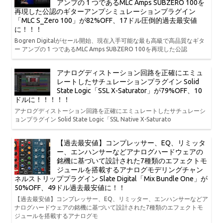
アンプの 1 つであるMLC Amps SUBZERO 100を
再現した公認のギターアンプシミュレーションプラグイン
「MLC S_Zero 100」が82%OFF、17ドル圧倒的過去最安値
に！！！
Bogren Digitalがセール開始、現在入手可能な最も高級で高品質なギタ
ー アンプの 1 つであるMLC Amps SUBZERO 100を再現した公認
アナログディストーション回路を正確にエミュ
レートしたサチュレーションプラグイン Solid
State Logic「SSL X-Saturator」が79%OFF、10
ドルに！！！！！
アナログディストーション回路を正確にエミュレートしたサチュレーシ
ョンプラグイン Solid State Logic「SSL Native X-Saturato
【過去最安値】コンプレッサー、EQ、リミッタ
ー、エンハンサーなどアナログハードウェアの
銘機に基づいて設計された7種類のエフェクトモ
ジュールを搭載するアナログモデリングチャン
ネルストリッププラグイン Slate Digital「Mix Bundle One」が
50%OFF、49ドル過去最安値に！！
【過去最安値】コンプレッサー、EQ、リミッター、エンハンサーなどア
ナログハードウェアの銘機に基づいて設計された7種類のエフェクトモ
ジュールを搭載するアナログモ