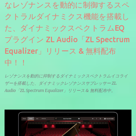
なレゾナンスを動的に制御するスペ
クトラルダイナミクス機能を搭載し
た、ダイナミックスペクトラムEQ
プラグイン ZL Audio「ZL Spectrum
Equalizer」リリース & 無料配布
中！！
レゾナンスを動的に抑制するダイナミックスペクトラムイコライ
ザーを搭載した、ダイナミックレゾナンスサプレッサー ZL
Audio「ZL Spectrum Equalizer」リリース & 無料配布中。