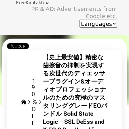
FreeKontaktina
スキップしてメイン コンテンツに移動
PR & AD: Advertisements from
Google etc.
【史上最安値】精密な
歯擦音の抑制を実現す
る次世代のディエッサ
↑
ープラグイン&オーデ
9
ィオプロフェッショナ
0
ルのための究極のマス
％
タリンググレードEQバ
O
ンドル Solid State
F
Logic「SSL DeEss and
F