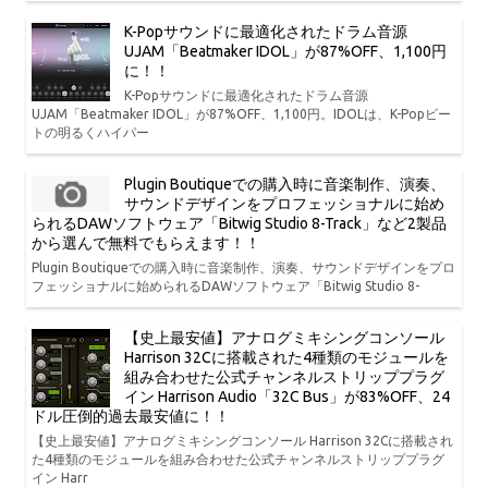
K-Popサウンドに最適化されたドラム音源
UJAM「Beatmaker IDOL」が87%OFF、1,100円
に！！
K-Popサウンドに最適化されたドラム音源
UJAM「Beatmaker IDOL」が87%OFF、1,100円。IDOLは、K-Popビー
トの明るくハイパー
Plugin Boutiqueでの購入時に音楽制作、演奏、
サウンドデザインをプロフェッショナルに始め
られるDAWソフトウェア「Bitwig Studio 8-Track」など2製品
から選んで無料でもらえます！！
Plugin Boutiqueでの購入時に音楽制作、演奏、サウンドデザインをプロ
フェッショナルに始められるDAWソフトウェア「Bitwig Studio 8-
【史上最安値】アナログミキシングコンソール
Harrison 32Cに搭載された4種類のモジュールを
組み合わせた公式チャンネルストリッププラグ
イン Harrison Audio「32C Bus」が83%OFF、24
ドル圧倒的過去最安値に！！
【史上最安値】アナログミキシングコンソール Harrison 32Cに搭載され
た4種類のモジュールを組み合わせた公式チャンネルストリッププラグ
イン Harr