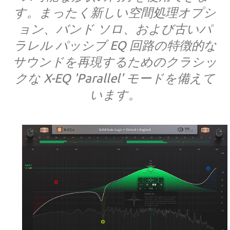
す。まったく新しい空間処理オプシ
ョン、バンド ソロ、および古いパ
ラレル パッシブ EQ 回路の特徴的な
サウンドを再現するためのクラシッ
クな X-EQ 'Parallel' モードを備えて
います。