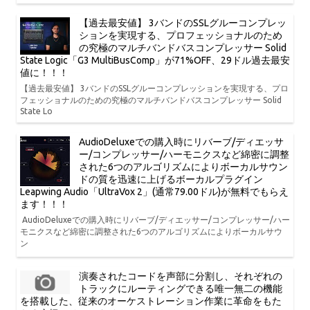
【過去最安値】 3バンドのSSLグルーコンプレッ
ションを実現する、プロフェッショナルのため
の究極のマルチバンドバスコンプレッサー Solid
State Logic「G3 MultiBusComp」が71%OFF、29ドル過去最安
値に！！！
【過去最安値】 3バンドのSSLグルーコンプレッションを実現する、プロ
フェッショナルのための究極のマルチバンドバスコンプレッサー Solid
State Lo
AudioDeluxeでの購入時にリバーブ/ディエッサ
ー/コンプレッサー/ハーモニクスなど綿密に調整
された6つのアルゴリズムによりボーカルサウン
ドの質を迅速に上げるボーカルプラグイン
Leapwing Audio「UltraVox 2」(通常79.00ドル)が無料でもらえ
ます！！！
AudioDeluxeでの購入時にリバーブ/ディエッサー/コンプレッサー/ハー
モニクスなど綿密に調整された6つのアルゴリズムによりボーカルサウ
ン
演奏されたコードを声部に分割し、それぞれの
トラックにルーティングできる唯一無二の機能
を搭載した、従来のオーケストレーション作業に革命をもた