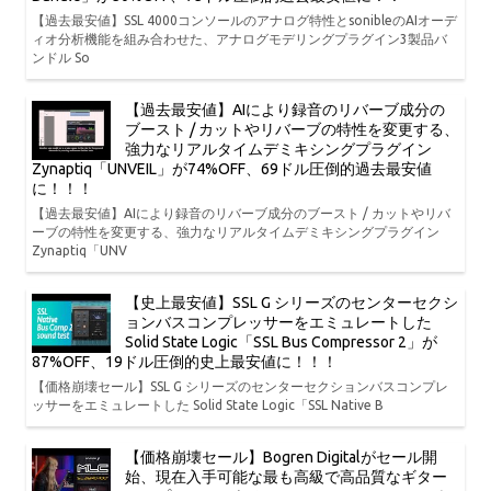
【過去最安値】SSL 4000コンソールのアナログ特性とsonibleのAIオーデ
ィオ分析機能を組み合わせた、アナログモデリングプラグイン3製品バ
ンドル So
【過去最安値】AIにより録音のリバーブ成分の
ブースト / カットやリバーブの特性を変更する、
強力なリアルタイムデミキシングプラグイン
Zynaptiq「UNVEIL」が74%OFF、69ドル圧倒的過去最安値
に！！！
【過去最安値】AIにより録音のリバーブ成分のブースト / カットやリバ
ーブの特性を変更する、強力なリアルタイムデミキシングプラグイン
Zynaptiq「UNV
【史上最安値】SSL G シリーズのセンターセクシ
ョンバスコンプレッサーをエミュレートした
Solid State Logic「SSL Bus Compressor 2」が
87%OFF、19ドル圧倒的史上最安値に！！！
【価格崩壊セール】SSL G シリーズのセンターセクションバスコンプレ
ッサーをエミュレートした Solid State Logic「SSL Native B
【価格崩壊セール】Bogren Digitalがセール開
始、現在入手可能な最も高級で高品質なギター