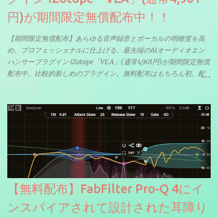
円)が期間限定無償配布中！！
【期間限定無償配布】あらゆる音声録音とボーカルの明瞭度を高
め、プロフェッショナルに仕上げる、最先端のAIオーディオエン
ハンサープラグイン iZotope「VEA」(通常4,901円)が期間限定無償
配布中。比較的新しめのプラグイン。無料配布はもちろん初。配
信やナレーションにもぴったり。ボーカルミックスやVTuberさん
にも。
【無料配布】FabFilter Pro-Q 4にイ
ンスパイアされて設計された耳障り