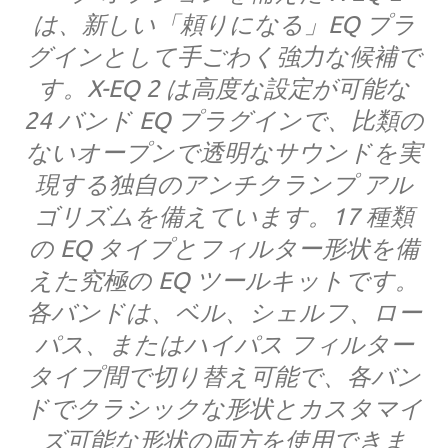
は、新しい「頼りになる」EQ プラ
グインとして手ごわく強力な候補で
す。X-EQ 2 は高度な設定が可能な
24 バンド EQ プラグインで、比類の
ないオープンで透明なサウンドを実
現する独自のアンチクランプ アル
ゴリズムを備えています。17 種類
の EQ タイプとフィルター形状を備
えた究極の EQ ツールキットです。
各バンドは、ベル、シェルフ、ロー
パス、またはハイパス フィルター
タイプ間で切り替え可能で、各バン
ドでクラシックな形状とカスタマイ
ズ可能な形状の両方を使用できま