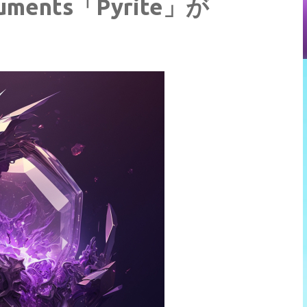
ruments「Pyrite」が