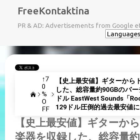
FreeKontaktina
PR & AD: Advertisements from Google et
↑7
【史上最安値】ギターから
0
した、総容量約90GBのバ
%
ドル EastWest Sounds「Roc
O
129ドル圧倒的過去最安値
FF
【史上最安値】ギターか
楽器を収録した、総容量約