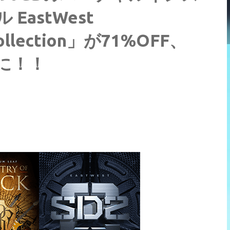
astWest
Collection」が71%OFF、
に！！