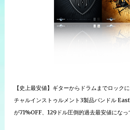
【史上最安値】ギターからドラムまでロックに
チャルインストゥルメント3製品バンドル EastWest 
が71%OFF、129ドル圧倒的過去最安値にな