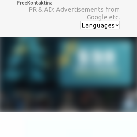
FreeKontaktina
スキップしてメイン コンテンツに移動
PR & AD: Advertisements from
Google etc.