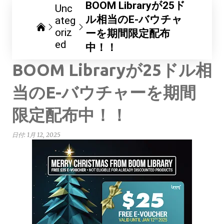
BOOM Libraryが25ド
Unc
ル相当のE-バウチャ
ateg
oriz
ーを期間限定配布
ed
中！！
BOOM Libraryが25ドル相
当のE-バウチャーを期間
限定配布中！！
日付:
1月 12, 2025