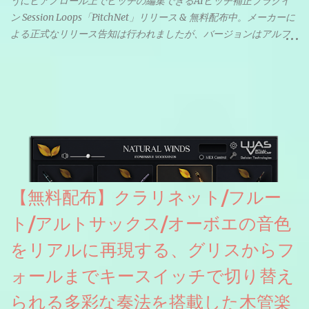
うにピアノロール上でピッチの編集できるAIピッチ補正プラグイ
ン Session Loops「PitchNet」リリース & 無料配布中。メーカーに
よる正式なリリース告知は行われましたが、バージョンはアルフ
ァと記載されているようなので今後アップデートで細かいバグな
どが修正されていくのだと思われます。筆者もざっくりと確認し
たところ動作は問題なさそうです。KVR Developer Challenge
2026に出品されている製品になります。国内代理店でも取り扱い
のあるDrumNetのメーカーです。調べたところによるとオープン
ソースを元に設計・改良した製品のようです。
【無料配布】クラリネット/フルー
ト/アルトサックス/オーボエの音色
をリアルに再現する、グリスからフ
ォールまでキースイッチで切り替え
られる多彩な奏法を搭載した木管楽