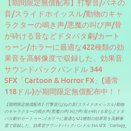
【期間限定無償配布】打撃音/バネの
音/スライドホイッスル/動物のキャ
ラクターの鳴き声/悪魔の叫び声/骨
が砕ける音などドタバタ劇/カート
ゥーン/ホラーに最適な422種類の効
果音を高解像度で収録した、効果音
サウンドパックバンドル 344
SFX「Cartoon & Horror FX」(通常
118ドル)が期間限定無償配布中！！
【期間限定無償配布】打撃音/ばねの音/スライドホイッスル/動物
のキャラクターの鳴き声/悪魔の声/叫び声/骨が砕ける音などドタ
バタ劇やカートゥーン/ホラーに最適な422種類の効果音を高解像
度で収録した、効果音サウンドパックバンドル 344 SFX「Cartoon