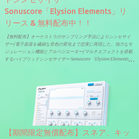
Sonuscore「Elysion Elements」リ
リース & 無料配布中！！
【無料配布】オーケストラのサンプリング手法によりシンセサイ
ザー/電子楽器を繊細な音色の変化まで忠実に再現した、強力なモ
ジュレーション機能とアルペジエーター/マルチエフェクトを搭載
するハイブリッドシンセサイザー Sonuscore「Elysion Elements」
リリース & 無料配布中。Elysion 2からライブラリを抜粋した製品
です。パフォーマンス機能とエディット機能以外全ての機能が使
えるようになっています。総容量も7GBを超えます。複数の設定に
より音色が作りこまれているため、あらかじめアルペジオがプロ
グラムされているプリセットも多いですが、アルペジオを切るこ
とももちろんできます。 ほとんどのシンセライブラリは、音を一
度サンプリングしてベロシティで音量を調整します。 しかし、
ELYSIONは違います。ビンテージシンセを含む様々な音源から、
複数のベロシティレイヤーにわたって録音し、各レイヤーを整形
【期間限定無償配布】スネア、キッ
することで、弱く演奏した場合と強く演奏した場合で、全く異な