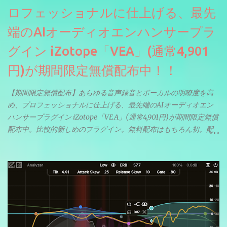
ロフェッショナルに仕上げる、最先
端のAIオーディオエンハンサープラ
グイン iZotope「VEA」(通常4,901
円)が期間限定無償配布中！！
【期間限定無償配布】あらゆる音声録音とボーカルの明瞭度を高
め、プロフェッショナルに仕上げる、最先端のAIオーディオエン
ハンサープラグイン iZotope「VEA」(通常4,901円)が期間限定無償
配布中。比較的新しめのプラグイン。無料配布はもちろん初。配
信やナレーションにもぴったり。ボーカルミックスやVTuberさん
にも。