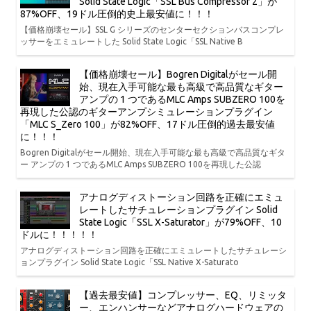
Solid State Logic「SSL Bus Compressor 2」が
87%OFF、19ドル圧倒的史上最安値に！！！
【価格崩壊セール】SSL G シリーズのセンターセクションバスコンプレ
ッサーをエミュレートした Solid State Logic「SSL Native B
【価格崩壊セール】Bogren Digitalがセール開
始、現在入手可能な最も高級で高品質なギター
アンプの 1 つであるMLC Amps SUBZERO 100を
再現した公認のギターアンプシミュレーションプラグイン
「MLC S_Zero 100」が82%OFF、17ドル圧倒的過去最安値
に！！！
Bogren Digitalがセール開始、現在入手可能な最も高級で高品質なギタ
ー アンプの 1 つであるMLC Amps SUBZERO 100を再現した公認
アナログディストーション回路を正確にエミュ
レートしたサチュレーションプラグイン Solid
State Logic「SSL X-Saturator」が79%OFF、10
ドルに！！！！！
アナログディストーション回路を正確にエミュレートしたサチュレーシ
ョンプラグイン Solid State Logic「SSL Native X-Saturato
【過去最安値】コンプレッサー、EQ、リミッタ
ー、エンハンサーなどアナログハードウェアの