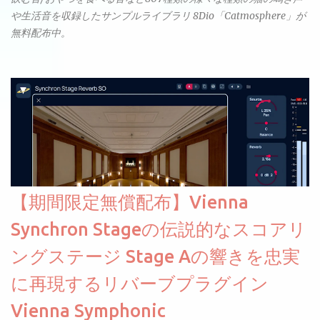
や生活音を収録したサンプルライブラリ 8Dio「Catmosphere」が
無料配布中。
【期間限定無償配布】Vienna
Synchron Stageの伝説的なスコアリ
ングステージ Stage Aの響きを忠実
に再現するリバーブプラグイン
Vienna Symphonic