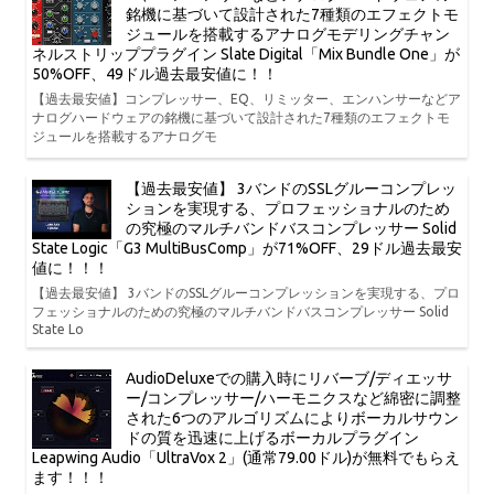
銘機に基づいて設計された7種類のエフェクトモ
ジュールを搭載するアナログモデリングチャン
ネルストリッププラグイン Slate Digital「Mix Bundle One」が
50%OFF、49ドル過去最安値に！！
【過去最安値】コンプレッサー、EQ、リミッター、エンハンサーなどア
ナログハードウェアの銘機に基づいて設計された7種類のエフェクトモ
ジュールを搭載するアナログモ
【過去最安値】 3バンドのSSLグルーコンプレッ
ションを実現する、プロフェッショナルのため
の究極のマルチバンドバスコンプレッサー Solid
State Logic「G3 MultiBusComp」が71%OFF、29ドル過去最安
値に！！！
【過去最安値】 3バンドのSSLグルーコンプレッションを実現する、プロ
フェッショナルのための究極のマルチバンドバスコンプレッサー Solid
State Lo
AudioDeluxeでの購入時にリバーブ/ディエッサ
ー/コンプレッサー/ハーモニクスなど綿密に調整
された6つのアルゴリズムによりボーカルサウン
ドの質を迅速に上げるボーカルプラグイン
Leapwing Audio「UltraVox 2」(通常79.00ドル)が無料でもらえ
ます！！！