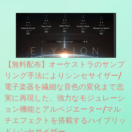
& Horror FX」(通常118ドル)が期間限定無償配布中。サンプリン
グレート等もしっかりと業界水準を満たしております。
【無料配布】オーケストラのサンプ
リング手法によりシンセサイザー/
電子楽器を繊細な音色の変化まで忠
実に再現した、強力なモジュレーシ
ョン機能とアルペジエーター/マル
チエフェクトを搭載するハイブリッ
ドシンセサイザー