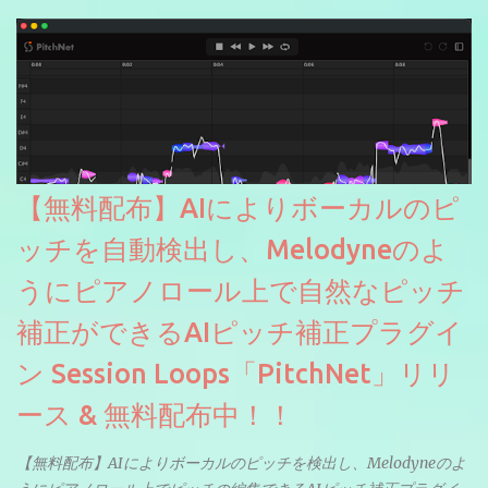
【無料配布】AIによりボーカルのピ
ッチを自動検出し、Melodyneのよ
うにピアノロール上で自然なピッチ
補正ができるAIピッチ補正プラグイ
ン Session Loops「PitchNet」リリ
ース & 無料配布中！！
【無料配布】AIによりボーカルのピッチを検出し、Melodyneのよ