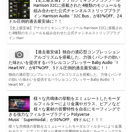
【史上最安値】アナログミキシングコンソール
Harrison 32Cに搭載された4種類のモジュールを
組み合わせた公式チャンネルストリッププラグ
イン Harrison Audio「32C Bus」が83%OFF、24
ドル圧倒的過去最安値に！！
【史上最安値】アナログミキシングコンソール Harrison 32Cに搭載され
た4種類のモジュールを組み合わせた公式チャンネルストリッププラグ
イン Harr
【過去最安値】独自の適応型コンプレッション
アルゴリズムを搭載した、力強くパンチの効い
た味わいを提供するパラレルコンプレッサー Baby Audio「I
Heart NY」が87%OFF、5ドル圧倒的過去最安値に！！
独自の適応型コンプレッションアルゴリズムを搭載した、力強くパンチ
の効いた味わいを提供するパラレルコンプレッサー Baby Audio「I
Heart NY」が
様々な共鳴体の挙動をエミュレートしたモーダ
ルフィルターにより金属やガラス、ピアノなど
様々な素材の音響特性を自在にモーフィングで
きる強力なフィルタープラグイン Polyverse
Music「Supermodal」が30%OFF、69ドルに！！！
様々な共鳴体の挙動をエミュレートしたモーダルフィルターにより金属
やガラス、ピアノなど様々な素材の音響特性を自在にモーフィングでき