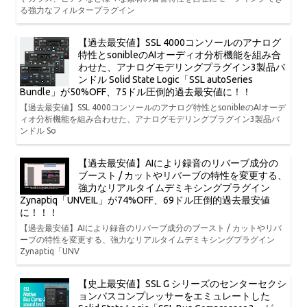
る強力なフィルタープラグイン
【過去最安値】SSL 4000コンソールのアナログ
特性とsonibleのAIオーディオ分析機能を組み合
わせた、アナログモデリングプラグイン3製品バ
ンドル Solid State Logic「SSL autoSeries
Bundle」が50%OFF、75ドル圧倒的過去最安値に！！
【過去最安値】SSL 4000コンソールのアナログ特性とsonibleのAIオーデ
ィオ分析機能を組み合わせた、アナログモデリングプラグイン3製品バ
ンドル So
【過去最安値】AIにより録音のリバーブ成分の
ブースト / カットやリバーブの特性を変更する、
強力なリアルタイムデミキシングプラグイン
Zynaptiq「UNVEIL」が74%OFF、69ドル圧倒的過去最安値
に！！！
【過去最安値】AIにより録音のリバーブ成分のブースト / カットやリバ
ーブの特性を変更する、強力なリアルタイムデミキシングプラグイン
Zynaptiq「UNV
【史上最安値】SSL G シリーズのセンターセクシ
ョンバスコンプレッサーをエミュレートした