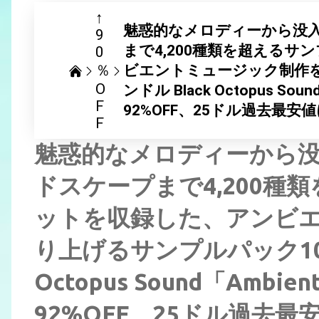
↑
魅惑的なメロディーから没
9
まで4,200種類を超える
0
％
ビエントミュージック制作を
O
ンドル Black Octopus Soun
F
92%OFF、25ドル過去最安
F
魅惑的なメロディーから
ドスケープまで4,200種
ットを収録した、アンビ
り上げるサンプルパック10製
Octopus Sound「Ambien
92%OFF、25ドル過去最