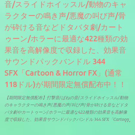
音/スライドホイッスル/動物のキャ
ラクターの鳴き声/悪魔の叫び声/骨
が砕ける音などドタバタ劇/カート
ゥーン/ホラーに最適な422種類の効
果音を高解像度で収録した、効果音
サウンドパックバンドル 344
SFX「Cartoon & Horror FX」(通常
118ドル)が期間限定無償配布中！！
【期間限定無償配布】打撃音/ばねの音/スライドホイッスル/動物
のキャラクターの鳴き声/悪魔の声/叫び声/骨が砕ける音などドタ
バタ劇やカートゥーン/ホラーに最適な422種類の効果音を高解像
度で収録した、効果音サウンドパックバンドル 344 SFX「Cartoon
& Horror FX」(通常118ドル)が期間限定無償配布中。サンプリン
グレート等もしっかりと業界水準を満たしております。