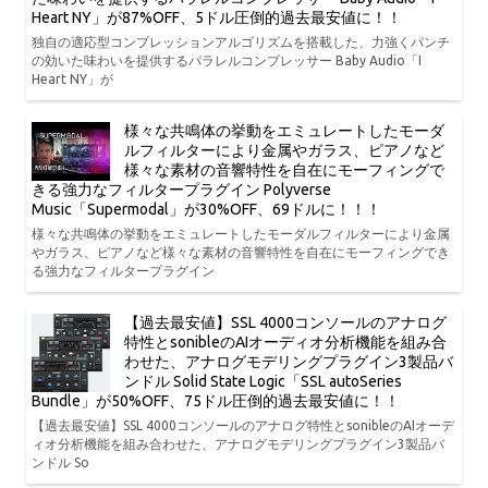
Heart NY」が87%OFF、5ドル圧倒的過去最安値に！！
独自の適応型コンプレッションアルゴリズムを搭載した、力強くパンチ
の効いた味わいを提供するパラレルコンプレッサー Baby Audio「I
Heart NY」が
様々な共鳴体の挙動をエミュレートしたモーダ
ルフィルターにより金属やガラス、ピアノなど
様々な素材の音響特性を自在にモーフィングで
きる強力なフィルタープラグイン Polyverse
Music「Supermodal」が30%OFF、69ドルに！！！
様々な共鳴体の挙動をエミュレートしたモーダルフィルターにより金属
やガラス、ピアノなど様々な素材の音響特性を自在にモーフィングでき
る強力なフィルタープラグイン
【過去最安値】SSL 4000コンソールのアナログ
特性とsonibleのAIオーディオ分析機能を組み合
わせた、アナログモデリングプラグイン3製品バ
ンドル Solid State Logic「SSL autoSeries
Bundle」が50%OFF、75ドル圧倒的過去最安値に！！
【過去最安値】SSL 4000コンソールのアナログ特性とsonibleのAIオーデ
ィオ分析機能を組み合わせた、アナログモデリングプラグイン3製品バ
ンドル So