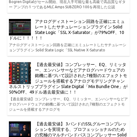
Bogren Digitalがセール開始、現在入手可能な最も高級で高品質なギタ
ー アンプの 1 つであるMLC Amps SUBZERO 100を再現した公認
アナログディストーション回路を正確にエミュ
レートしたサチュレーションプラグイン Solid
State Logic「SSL X-Saturator」が79%OFF、10
ドルに！！！！！
アナログディストーション回路を正確にエミュレートしたサチュレーシ
ョンプラグイン Solid State Logic「SSL Native X-Saturato
【過去最安値】コンプレッサー、EQ、リミッタ
ー、エンハンサーなどアナログハードウェアの
銘機に基づいて設計された7種類のエフェクトモ
ジュールを搭載するアナログモデリングチャン
ネルストリッププラグイン Slate Digital「Mix Bundle One」が
50%OFF、49ドル過去最安値に！！
【過去最安値】コンプレッサー、EQ、リミッター、エンハンサーなどア
ナログハードウェアの銘機に基づいて設計された7種類のエフェクトモ
ジュールを搭載するアナログモ
【過去最安値】 3バンドのSSLグルーコンプレッ
ションを実現する、プロフェッショナルのため
の究極のマルチバンドバスコンプレッサー Solid