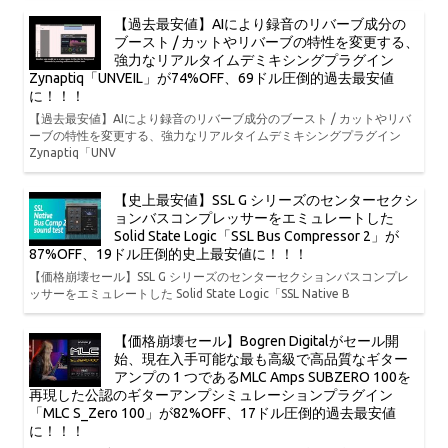
【過去最安値】AIにより録音のリバーブ成分の
ブースト / カットやリバーブの特性を変更する、
強力なリアルタイムデミキシングプラグイン
Zynaptiq「UNVEIL」が74%OFF、69ドル圧倒的過去最安値
に！！！
【過去最安値】AIにより録音のリバーブ成分のブースト / カットやリバ
ーブの特性を変更する、強力なリアルタイムデミキシングプラグイン
Zynaptiq「UNV
【史上最安値】SSL G シリーズのセンターセクシ
ョンバスコンプレッサーをエミュレートした
Solid State Logic「SSL Bus Compressor 2」が
87%OFF、19ドル圧倒的史上最安値に！！！
【価格崩壊セール】SSL G シリーズのセンターセクションバスコンプレ
ッサーをエミュレートした Solid State Logic「SSL Native B
【価格崩壊セール】Bogren Digitalがセール開
始、現在入手可能な最も高級で高品質なギター
アンプの 1 つであるMLC Amps SUBZERO 100を
再現した公認のギターアンプシミュレーションプラグイン
「MLC S_Zero 100」が82%OFF、17ドル圧倒的過去最安値
に！！！