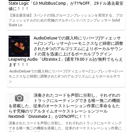
State Logic「G3 MultiBusComp」が71%OFF、29ドル過去最安
値に！！！
【過去最安値】 3バンドのSSLグルーコンプレッションを実現する、プロ
フェッショナルのための究極のマルチバンドバスコンプレッサー Solid
State Lo
AudioDeluxeでの購入時にリバーブ/ディエッサ
ー/コンプレッサー/ハーモニクスなど綿密に調整
された6つのアルゴリズムによりボーカルサウン
ドの質を迅速に上げるボーカルプラグイン
Leapwing Audio「UltraVox 2」(通常79.00ドル)が無料でもらえ
ます！！！
AudioDeluxeでの購入時にリバーブ/ディエッサー/コンプレッサー/ハー
モニクスなど綿密に調整された6つのアルゴリズムによりボーカルサウ
ン
演奏されたコードを声部に分割し、それぞれの
トラックにルーティングできる唯一無二の機能
を搭載した、従来のオーケストレーション作業に革命をもた
らす究極のリアルタイムオーケストレーションツール
Nextmidi「Divisimate 2」が20%OFFに！！！
演奏されたコードを声部に分割し、それぞれのトラックにルーティング
できる唯一無二の機能を搭載した、従来のオーケストレーション作業に