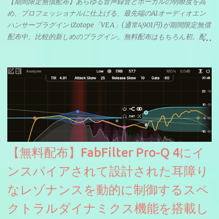
【期間限定無償配布】あらゆる音声録音とボーカルの明瞭度を高
め、プロフェッショナルに仕上げる、最先端のAIオーディオエン
ハンサープラグイン iZotope「VEA」(通常4,901円)が期間限定無償
配布中。比較的新しめのプラグイン。無料配布はもちろん初。配
信やナレーションにもぴったり。ボーカルミックスやVTuberさん
にも。
【無料配布】FabFilter Pro-Q 4にイ
ンスパイアされて設計された耳障り
なレゾナンスを動的に制御するスペ
クトラルダイナミクス機能を搭載し