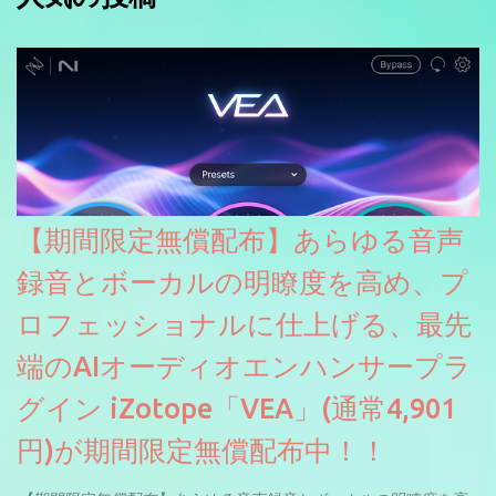
【期間限定無償配布】あらゆる音声
録音とボーカルの明瞭度を高め、プ
ロフェッショナルに仕上げる、最先
端のAIオーディオエンハンサープラ
グイン iZotope「VEA」(通常4,901
円)が期間限定無償配布中！！