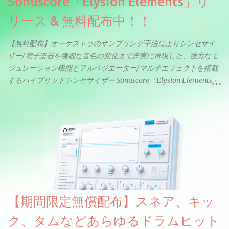
Sonuscore「Elysion Elements」リ
リース & 無料配布中！！
【無料配布】オーケストラのサンプリング手法によりシンセサイ
ザー/電子楽器を繊細な音色の変化まで忠実に再現した、強力なモ
ジュレーション機能とアルペジエーター/マルチエフェクトを搭載
するハイブリッドシンセサイザー Sonuscore「Elysion Elements」
リリース & 無料配布中。Elysion 2からライブラリを抜粋した製品
です。パフォーマンス機能とエディット機能以外全ての機能が使
えるようになっています。総容量も7GBを超えます。複数の設定に
より音色が作りこまれているため、あらかじめアルペジオがプロ
グラムされているプリセットも多いですが、アルペジオを切るこ
とももちろんできます。 ほとんどのシンセライブラリは、音を一
度サンプリングしてベロシティで音量を調整します。 しかし、
ELYSIONは違います。ビンテージシンセを含む様々な音源から、
複数のベロシティレイヤーにわたって録音し、各レイヤーを整形
【期間限定無償配布】スネア、キッ
することで、弱く演奏した場合と強く演奏した場合で、全く異な
る音色が得られます。単に音量を変えただけの同じ音ではありま
ク、タムなどあらゆるドラムヒット
せん。