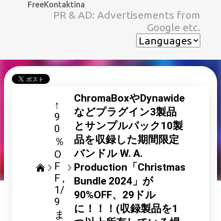
FreeKontaktina
スキップしてメイン コンテンツに移動
PR & AD: Advertisements from
Google etc.
ChromaBoxやDynawide
↑
などプラグイン3製品
9
とサンプルパック10製
0
品を収録した期間限定
％
バンドル W. A.
O
F
Production「Christmas
F
Bundle 2024」が
1/
90%OFF、29ドル
9
に！！！(収録製品を1
ま