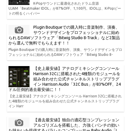
K-Popサウンドに最適化されたドラム音源
UJAM「Beatmaker IDOL」が87%OFF、1,100円。IDOLは、K-Popビー
トの明るくハイパー
Plugin Boutiqueでの購入時に音楽制作、演奏、
サウンドデザインをプロフェッショナルに始め
られるDAWソフトウェア「Bitwig Studio 8-Track」など2製品
から選んで無料でもらえます！！
Plugin Boutiqueでの購入時に音楽制作、演奏、サウンドデザインをプロ
フェッショナルに始められるDAWソフトウェア「Bitwig Studio 8-
【史上最安値】アナログミキシングコンソール
Harrison 32Cに搭載された4種類のモジュールを
組み合わせた公式チャンネルストリッププラグ
イン Harrison Audio「32C Bus」が83%OFF、24
ドル圧倒的過去最安値に！！
【史上最安値】アナログミキシングコンソール Harrison 32Cに搭載され
た4種類のモジュールを組み合わせた公式チャンネルストリッププラグ
イン Harr
【過去最安値】独自の適応型コンプレッション
アルゴリズムを搭載した、力強くパンチの効い
た味わいを提供するパラレルコンプレッサー Baby Audio「I