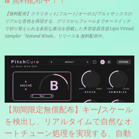
【無料配布】クラリネット/フルート/オーボエ/アルトサックスの
リアルな音色を再現する、グリスからフォールまでキースイッチ
で切り替えられる多彩な奏法を搭載した木管楽器音源 Lijas Virtual
Sampler「Natural Winds」リリース & 無料配布中。
【期間限定無償配布】キー/スケール
を検出し、リアルタイムで自然なオ
ートチューン処理を実現する、自動