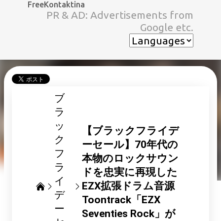
FreeKontaktina
スキップしてメイン コンテンツに移動
PR & AD: Advertisements from
Google etc.
ブ
ラ
ッ
【ブラックフライデ
ク
ーセール】70年代の
フ
本物のロックサウン
ラ
ドを忠実に再現した
イ
EZX拡張ドラム音源
デ
Toontrack「EZX
ー
Seventies Rock」が