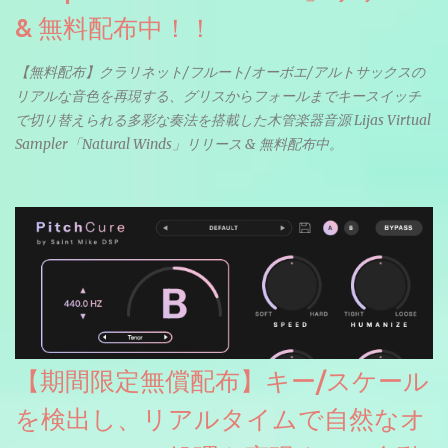
& 無料配布中！！
【無料配布】クラリネット/フルート/オーボエ/アルトサックスの
リアルな音色を再現する、グリスからフォールまでキースイッチ
で切り替えられる多彩な奏法を搭載した木管楽器音源 Lijas Virtual
Sampler「Natural Winds」リリース & 無料配布中。
【期間限定無償配布】キー/スケール
を検出し、リアルタイムで自然なオ