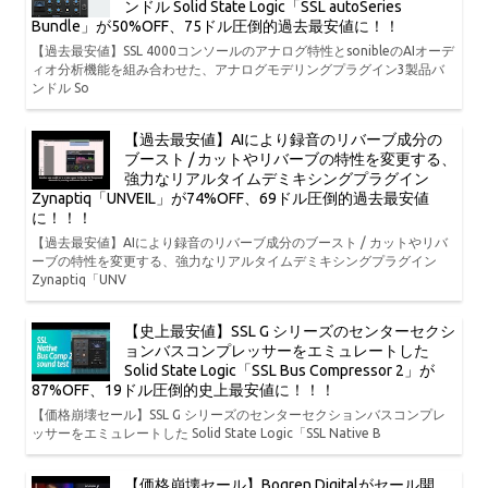
ンドル Solid State Logic「SSL autoSeries
Bundle」が50%OFF、75ドル圧倒的過去最安値に！！
【過去最安値】SSL 4000コンソールのアナログ特性とsonibleのAIオーデ
ィオ分析機能を組み合わせた、アナログモデリングプラグイン3製品バ
ンドル So
【過去最安値】AIにより録音のリバーブ成分の
ブースト / カットやリバーブの特性を変更する、
強力なリアルタイムデミキシングプラグイン
Zynaptiq「UNVEIL」が74%OFF、69ドル圧倒的過去最安値
に！！！
【過去最安値】AIにより録音のリバーブ成分のブースト / カットやリバ
ーブの特性を変更する、強力なリアルタイムデミキシングプラグイン
Zynaptiq「UNV
【史上最安値】SSL G シリーズのセンターセクシ
ョンバスコンプレッサーをエミュレートした
Solid State Logic「SSL Bus Compressor 2」が
87%OFF、19ドル圧倒的史上最安値に！！！
【価格崩壊セール】SSL G シリーズのセンターセクションバスコンプレ
ッサーをエミュレートした Solid State Logic「SSL Native B
【価格崩壊セール】Bogren Digitalがセール開