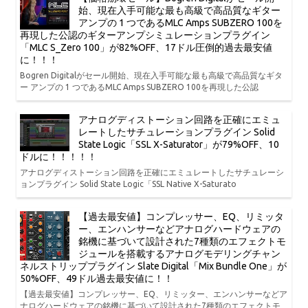
始、現在入手可能な最も高級で高品質なギター
アンプの 1 つであるMLC Amps SUBZERO 100を
再現した公認のギターアンプシミュレーションプラグイン
「MLC S_Zero 100」が82%OFF、17ドル圧倒的過去最安値
に！！！
Bogren Digitalがセール開始、現在入手可能な最も高級で高品質なギタ
ー アンプの 1 つであるMLC Amps SUBZERO 100を再現した公認
アナログディストーション回路を正確にエミュ
レートしたサチュレーションプラグイン Solid
State Logic「SSL X-Saturator」が79%OFF、10
ドルに！！！！！
アナログディストーション回路を正確にエミュレートしたサチュレーシ
ョンプラグイン Solid State Logic「SSL Native X-Saturato
【過去最安値】コンプレッサー、EQ、リミッタ
ー、エンハンサーなどアナログハードウェアの
銘機に基づいて設計された7種類のエフェクトモ
ジュールを搭載するアナログモデリングチャン
ネルストリッププラグイン Slate Digital「Mix Bundle One」が
50%OFF、49ドル過去最安値に！！
【過去最安値】コンプレッサー、EQ、リミッター、エンハンサーなどア
ナログハードウェアの銘機に基づいて設計された7種類のエフェクトモ