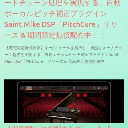
ートチューン処理を実現する、自動
ボーカルピッチ補正プラグイン
Saint Mike DSP「PitchCure」リリ
ース & 期間限定無償配布中！！
【期間限定無償配布】キー/スケールを検出し、自然なオートチュ
ーン処理を実現する、自動ボーカルピッチ補正プラグイン Saint
Mike DSP「PitchCure」リリース & 期間限定無償配布中。