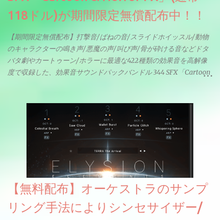
118ドル)が期間限定無償配布中！！
【期間限定無償配布】打撃音/ばねの音/スライドホイッスル/動物
のキャラクターの鳴き声/悪魔の声/叫び声/骨が砕ける音などドタ
バタ劇やカートゥーン/ホラーに最適な422種類の効果音を高解像
度で収録した、効果音サウンドパックバンドル 344 SFX「Cartoon
& Horror FX」(通常118ドル)が期間限定無償配布中。サンプリン
グレート等もしっかりと業界水準を満たしております。
【無料配布】オーケストラのサンプ
リング手法によりシンセサイザー/