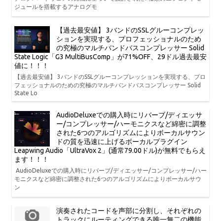
ジュールを搭載するアナログモ
【過去最安値】 3バンドのSSLグルーコンプレッ
ションを実現する、プロフェッショナルのため
の究極のマルチバンドバスコンプレッサー Solid
State Logic「G3 MultiBusComp」が71%OFF、29ドル過去最安
値に！！！
【過去最安値】 3バンドのSSLグルーコンプレッションを実現する、プロ
フェッショナルのための究極のマルチバンドバスコンプレッサー Solid
State Lo
AudioDeluxeでの購入時にリバーブ/ディエッサ
ー/コンプレッサー/ハーモニクスなど綿密に調整
された6つのアルゴリズムによりボーカルサウン
ドの質を迅速に上げるボーカルプラグイン
Leapwing Audio「UltraVox 2」(通常79.00ドル)が無料でもらえ
ます！！！
AudioDeluxeでの購入時にリバーブ/ディエッサー/コンプレッサー/ハー
モニクスなど綿密に調整された6つのアルゴリズムによりボーカルサウ
ン
演奏されたコードを声部に分割し、それぞれの
トラックにルーティングできる唯一無二の機能