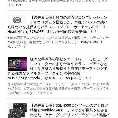
た4種類のモジュールを組み合わせた公式チャンネルストリッププラグ
イン Harr
【過去最安値】独自の適応型コンプレッション
アルゴリズムを搭載した、力強くパンチの効い
た味わいを提供するパラレルコンプレッサー Baby Audio「I
Heart NY」が87%OFF、5ドル圧倒的過去最安値に！！
独自の適応型コンプレッションアルゴリズムを搭載した、力強くパンチ
の効いた味わいを提供するパラレルコンプレッサー Baby Audio「I
Heart NY」が
様々な共鳴体の挙動をエミュレートしたモーダ
ルフィルターにより金属やガラス、ピアノなど
様々な素材の音響特性を自在にモーフィングで
きる強力なフィルタープラグイン Polyverse
Music「Supermodal」が30%OFF、69ドルに！！！
様々な共鳴体の挙動をエミュレートしたモーダルフィルターにより金属
やガラス、ピアノなど様々な素材の音響特性を自在にモーフィングでき
る強力なフィルタープラグイン
【過去最安値】SSL 4000コンソールのアナログ
特性とsonibleのAIオーディオ分析機能を組み合
わせた、アナログモデリングプラグイン3製品バ