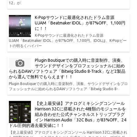
12」が
K-Popサウンドに最適化されたドラム音源
UJAM「Beatmaker IDOL」が87%OFF、1,100円
に！！
K-Popサウンドに最適化されたドラム音源
UJAM「Beatmaker IDOL」が87%OFF、1,100円。IDOLは、K-Popビー
トの明るくハイパー
Plugin Boutiqueでの購入時に音楽制作、演奏、
サウンドデザインをプロフェッショナルに始め
られるDAWソフトウェア「Bitwig Studio 8-Track」など2製品
から選んで無料でもらえます！！
Plugin Boutiqueでの購入時に音楽制作、演奏、サウンドデザインをプロ
フェッショナルに始められるDAWソフトウェア「Bitwig Studio 8-
【史上最安値】アナログミキシングコンソール
Harrison 32Cに搭載された4種類のモジュールを
組み合わせた公式チャンネルストリッププラグ
イン Harrison Audio「32C Bus」が83%OFF、24
ドル圧倒的過去最安値に！！
【史上最安値】アナログミキシングコンソール Harrison 32Cに搭載され