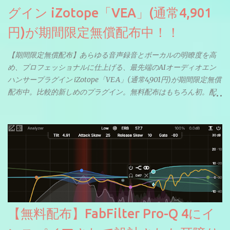
グイン iZotope「VEA」(通常4,901
円)が期間限定無償配布中！！
【期間限定無償配布】あらゆる音声録音とボーカルの明瞭度を高
め、プロフェッショナルに仕上げる、最先端のAIオーディオエン
ハンサープラグイン iZotope「VEA」(通常4,901円)が期間限定無償
配布中。比較的新しめのプラグイン。無料配布はもちろん初。配
信やナレーションにもぴったり。ボーカルミックスやVTuberさん
にも。
【無料配布】FabFilter Pro-Q 4にイ