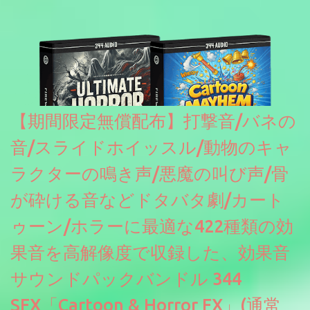
【期間限定無償配布】打撃音/バネの
音/スライドホイッスル/動物のキャ
ラクターの鳴き声/悪魔の叫び声/骨
が砕ける音などドタバタ劇/カート
ゥーン/ホラーに最適な422種類の効
果音を高解像度で収録した、効果音
サウンドパックバンドル 344
SFX「Cartoon & Horror FX」(通常