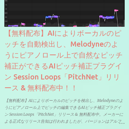
【無料配布】AIによりボーカルのピ
ッチを自動検出し、Melodyneのよ
うにピアノロール上で自然なピッチ
補正ができるAIピッチ補正プラグイ
ン Session Loops「PitchNet」リリ
ース & 無料配布中！！
【無料配布】AIによりボーカルのピッチを検出し、Melodyneのよ
うにピアノロール上でピッチの編集できるAIピッチ補正プラグイ
ン Session Loops「PitchNet」リリース & 無料配布中。メーカーに
よる正式なリリース告知は行われましたが、バージョンはアルフ
ァと記載されているようなので今後アップデートで細かいバグな