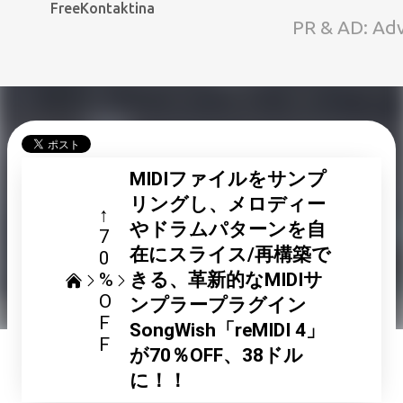
FreeKontaktina
スキップしてメイン コ
PR & AD: Ad
MIDIファイルをサンプ
リングし、メロディー
↑
やドラムパターンを自
7
在にスライス/再構築で
0
%
きる、革新的なMIDIサ
O
ンプラープラグイン
F
SongWish「reMIDI 4」
F
が70％OFF、38ドル
に！！