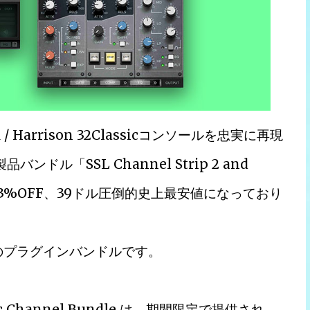
0K / Harrison 32Classicコンソールを忠実に再現
ル「SSL Channel Strip 2 and
ndle」が93%OFF、39ドル圧倒的史上最安値になっており
dio、2社のプラグインバンドルです。
Classic Channel Bundle は、期間限定で提供され、