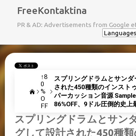
FreeKontaktina
PR & AD: Advertisements from Google et
↑8
スプリングドラムとサンダ
0
された450種類のインス
%
パーカッション音源 Sample Lo
O
86%OFF、9ドル圧倒的史
FF
スプリングドラムとサン
グして設計された450種