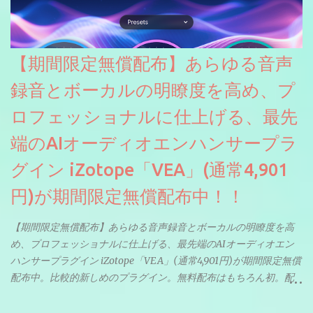
【期間限定無償配布】あらゆる音声
録音とボーカルの明瞭度を高め、プ
ロフェッショナルに仕上げる、最先
端のAIオーディオエンハンサープラ
グイン iZotope「VEA」(通常4,901
円)が期間限定無償配布中！！
【期間限定無償配布】あらゆる音声録音とボーカルの明瞭度を高
め、プロフェッショナルに仕上げる、最先端のAIオーディオエン
ハンサープラグイン iZotope「VEA」(通常4,901円)が期間限定無償
配布中。比較的新しめのプラグイン。無料配布はもちろん初。配
信やナレーションにもぴったり。ボーカルミックスやVTuberさん
にも。