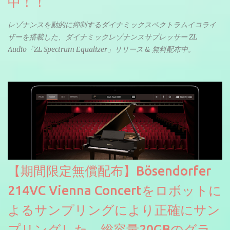
中！！
レゾナンスを動的に抑制するダイナミックスペクトラムイコライ
ザーを搭載した、ダイナミックレゾナンスサプレッサー ZL
Audio「ZL Spectrum Equalizer」リリース & 無料配布中。
【期間限定無償配布】Bösendorfer
214VC Vienna Concertをロボットに
よるサンプリングにより正確にサン
プリングした、総容量20GBのグラ