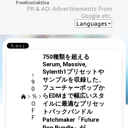
FreeKontaktina
スキップしてメイン コンテンツに移動
PR & AD: Advertisements from
Google etc.
750種類を超える
Serum, Massive,
Sylenth1プリセットや
↑
サンプルを収録した、
9
フューチャーポップか
0
らEDMまで幅広いスタ
％
O
イルに最適なプリセッ
F
トパックバンドル
F
Patchmaker「Future
Pop Bundle」が