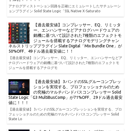
アナログディストーション回路を正確にエミュレートしたサチュレーシ
ョンプラグイン Solid State Logic「SSL Native X-Saturato
【過去最安値】コンプレッサー、EQ、リミッタ
ー、エンハンサーなどアナログハードウェアの
銘機に基づいて設計された7種類のエフェクトモ
ジュールを搭載するアナログモデリングチャン
ネルストリッププラグイン Slate Digital「Mix Bundle One」が
50%OFF、49ドル過去最安値に！！
【過去最安値】コンプレッサー、EQ、リミッター、エンハンサーなどア
ナログハードウェアの銘機に基づいて設計された7種類のエフェクトモ
ジュールを搭載するアナログモ
【過去最安値】 3バンドのSSLグルーコンプレッ
ションを実現する、プロフェッショナルのため
の究極のマルチバンドバスコンプレッサー Solid
State Logic「G3 MultiBusComp」が71%OFF、29ドル過去最安
値に！！！
【過去最安値】 3バンドのSSLグルーコンプレッションを実現する、プロ
フェッショナルのための究極のマルチバンドバスコンプレッサー Solid
State Lo