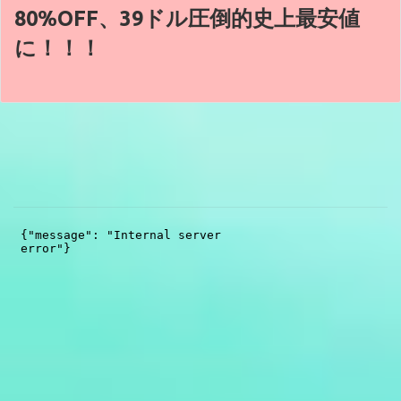
80%OFF、39ドル圧倒的史上最安値
に！！！