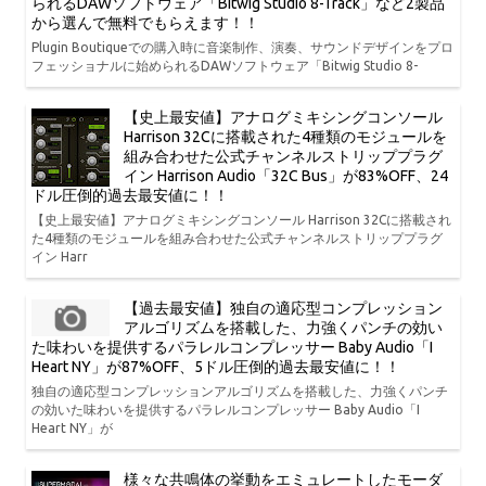
られるDAWソフトウェア「Bitwig Studio 8-Track」など2製品
から選んで無料でもらえます！！
Plugin Boutiqueでの購入時に音楽制作、演奏、サウンドデザインをプロ
フェッショナルに始められるDAWソフトウェア「Bitwig Studio 8-
【史上最安値】アナログミキシングコンソール
Harrison 32Cに搭載された4種類のモジュールを
組み合わせた公式チャンネルストリッププラグ
イン Harrison Audio「32C Bus」が83%OFF、24
ドル圧倒的過去最安値に！！
【史上最安値】アナログミキシングコンソール Harrison 32Cに搭載され
た4種類のモジュールを組み合わせた公式チャンネルストリッププラグ
イン Harr
【過去最安値】独自の適応型コンプレッション
アルゴリズムを搭載した、力強くパンチの効い
た味わいを提供するパラレルコンプレッサー Baby Audio「I
Heart NY」が87%OFF、5ドル圧倒的過去最安値に！！
独自の適応型コンプレッションアルゴリズムを搭載した、力強くパンチ
の効いた味わいを提供するパラレルコンプレッサー Baby Audio「I
Heart NY」が
様々な共鳴体の挙動をエミュレートしたモーダ