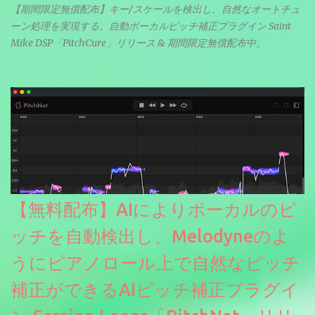
【期間限定無償配布】キー/スケールを検出し、自然なオートチュ
ーン処理を実現する、自動ボーカルピッチ補正プラグイン Saint
Mike DSP「PitchCure」リリース & 期間限定無償配布中。
【無料配布】AIによりボーカルのピ
ッチを自動検出し、Melodyneのよ
うにピアノロール上で自然なピッチ
補正ができるAIピッチ補正プラグイ