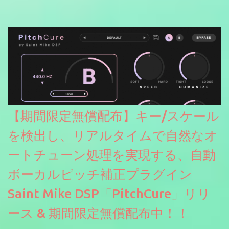
【期間限定無償配布】キー/スケール
を検出し、リアルタイムで自然なオ
ートチューン処理を実現する、自動
ボーカルピッチ補正プラグイン
Saint Mike DSP「PitchCure」リリ
ース & 期間限定無償配布中！！