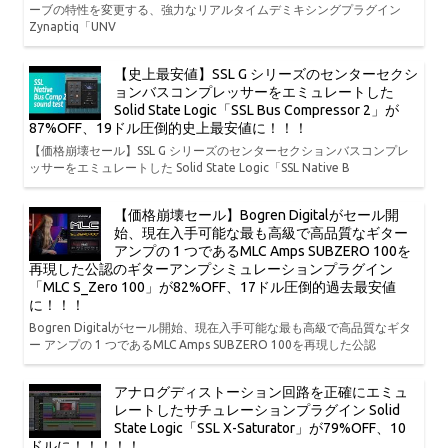
ーブの特性を変更する、強力なリアルタイムデミキシングプラグイン
Zynaptiq「UNV
【史上最安値】SSL G シリーズのセンターセクシ
ョンバスコンプレッサーをエミュレートした
Solid State Logic「SSL Bus Compressor 2」が
87%OFF、19ドル圧倒的史上最安値に！！！
【価格崩壊セール】SSL G シリーズのセンターセクションバスコンプレ
ッサーをエミュレートした Solid State Logic「SSL Native B
【価格崩壊セール】Bogren Digitalがセール開
始、現在入手可能な最も高級で高品質なギター
アンプの 1 つであるMLC Amps SUBZERO 100を
再現した公認のギターアンプシミュレーションプラグイン
「MLC S_Zero 100」が82%OFF、17ドル圧倒的過去最安値
に！！！
Bogren Digitalがセール開始、現在入手可能な最も高級で高品質なギタ
ー アンプの 1 つであるMLC Amps SUBZERO 100を再現した公認
アナログディストーション回路を正確にエミュ
レートしたサチュレーションプラグイン Solid
State Logic「SSL X-Saturator」が79%OFF、10
ドルに！！！！！