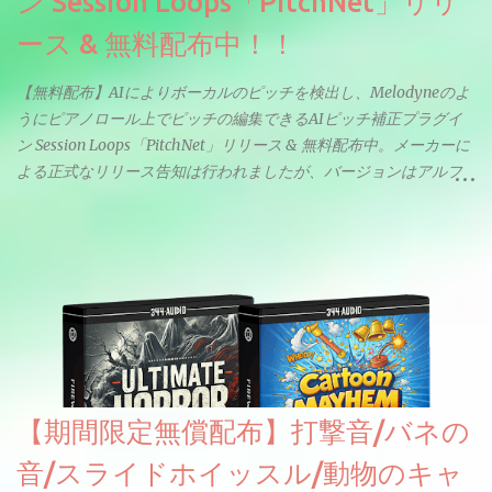
ン Session Loops「PitchNet」リリ
ース & 無料配布中！！
【無料配布】AIによりボーカルのピッチを検出し、Melodyneのよ
うにピアノロール上でピッチの編集できるAIピッチ補正プラグイ
ン Session Loops「PitchNet」リリース & 無料配布中。メーカーに
よる正式なリリース告知は行われましたが、バージョンはアルフ
ァと記載されているようなので今後アップデートで細かいバグな
どが修正されていくのだと思われます。筆者もざっくりと確認し
たところ動作は問題なさそうです。KVR Developer Challenge
2026に出品されている製品になります。国内代理店でも取り扱い
のあるDrumNetのメーカーです。調べたところによるとオープン
ソースを元に設計・改良した製品のようです。
【期間限定無償配布】打撃音/バネの
音/スライドホイッスル/動物のキャ