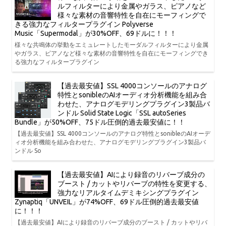
ルフィルターにより金属やガラス、ピアノなど
様々な素材の音響特性を自在にモーフィングで
きる強力なフィルタープラグイン Polyverse
Music「Supermodal」が30%OFF、69ドルに！！！
様々な共鳴体の挙動をエミュレートしたモーダルフィルターにより金属
やガラス、ピアノなど様々な素材の音響特性を自在にモーフィングでき
る強力なフィルタープラグイン
【過去最安値】SSL 4000コンソールのアナログ
特性とsonibleのAIオーディオ分析機能を組み合
わせた、アナログモデリングプラグイン3製品バ
ンドル Solid State Logic「SSL autoSeries
Bundle」が50%OFF、75ドル圧倒的過去最安値に！！
【過去最安値】SSL 4000コンソールのアナログ特性とsonibleのAIオーデ
ィオ分析機能を組み合わせた、アナログモデリングプラグイン3製品バ
ンドル So
【過去最安値】AIにより録音のリバーブ成分の
ブースト / カットやリバーブの特性を変更する、
強力なリアルタイムデミキシングプラグイン
Zynaptiq「UNVEIL」が74%OFF、69ドル圧倒的過去最安値
に！！！
【過去最安値】AIにより録音のリバーブ成分のブースト / カットやリバ