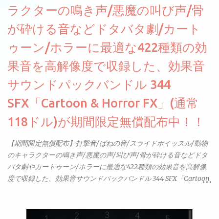
ラクターの鳴き声/悪魔の叫び声/骨
が砕ける音などドタバタ劇/カート
ゥーン/ホラーに最適な422種類の効
果音を高解像度で収録した、効果音
サウンドパックバンドル 344
SFX「Cartoon & Horror FX」(通常
118ドル)が期間限定無償配布中！！
【期間限定無償配布】打撃音/ばねの音/スライドホイッスル/動物
のキャラクターの鳴き声/悪魔の声/叫び声/骨が砕ける音などドタ
バタ劇やカートゥーン/ホラーに最適な422種類の効果音を高解像
度で収録した、効果音サウンドパックバンドル 344 SFX「Cartoon
& Horror FX」(通常118ドル)が期間限定無償配布中。サンプリン
グレート等もしっかりと業界水準を満たしております。