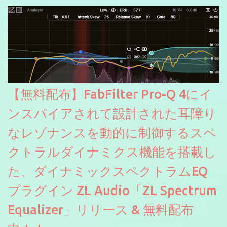
【無料配布】FabFilter Pro-Q 4にイ
ンスパイアされて設計された耳障り
なレゾナンスを動的に制御するスペ
クトラルダイナミクス機能を搭載し
た、ダイナミックスペクトラムEQ
プラグイン ZL Audio「ZL Spectrum
Equalizer」リリース & 無料配布