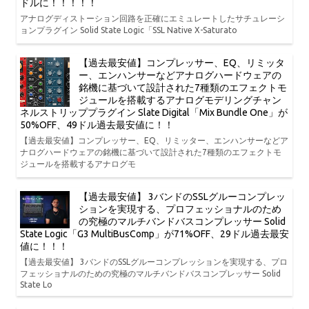
ドルに！！！！！
アナログディストーション回路を正確にエミュレートしたサチュレーシ
ョンプラグイン Solid State Logic「SSL Native X-Saturato
【過去最安値】コンプレッサー、EQ、リミッタ
ー、エンハンサーなどアナログハードウェアの
銘機に基づいて設計された7種類のエフェクトモ
ジュールを搭載するアナログモデリングチャン
ネルストリッププラグイン Slate Digital「Mix Bundle One」が
50%OFF、49ドル過去最安値に！！
【過去最安値】コンプレッサー、EQ、リミッター、エンハンサーなどア
ナログハードウェアの銘機に基づいて設計された7種類のエフェクトモ
ジュールを搭載するアナログモ
【過去最安値】 3バンドのSSLグルーコンプレッ
ションを実現する、プロフェッショナルのため
の究極のマルチバンドバスコンプレッサー Solid
State Logic「G3 MultiBusComp」が71%OFF、29ドル過去最安
値に！！！
【過去最安値】 3バンドのSSLグルーコンプレッションを実現する、プロ
フェッショナルのための究極のマルチバンドバスコンプレッサー Solid
State Lo