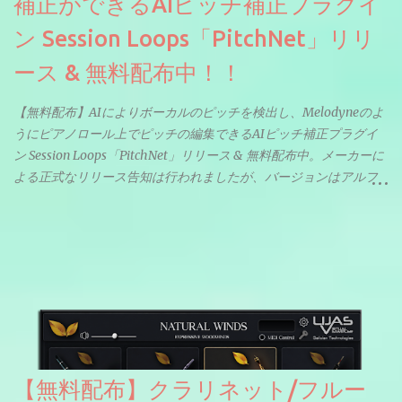
補正ができるAIピッチ補正プラグイ
ン Session Loops「PitchNet」リリ
ース & 無料配布中！！
【無料配布】AIによりボーカルのピッチを検出し、Melodyneのよ
うにピアノロール上でピッチの編集できるAIピッチ補正プラグイ
ン Session Loops「PitchNet」リリース & 無料配布中。メーカーに
よる正式なリリース告知は行われましたが、バージョンはアルフ
ァと記載されているようなので今後アップデートで細かいバグな
どが修正されていくのだと思われます。筆者もざっくりと確認し
たところ動作は問題なさそうです。KVR Developer Challenge
2026に出品されている製品になります。国内代理店でも取り扱い
のあるDrumNetのメーカーです。調べたところによるとオープン
ソースを元に設計・改良した製品のようです。
【無料配布】クラリネット/フルー