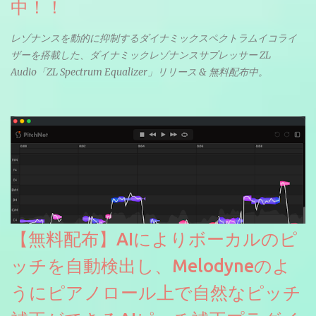
中！！
レゾナンスを動的に抑制するダイナミックスペクトラムイコライ
ザーを搭載した、ダイナミックレゾナンスサプレッサー ZL
Audio「ZL Spectrum Equalizer」リリース & 無料配布中。
【無料配布】AIによりボーカルのピ
ッチを自動検出し、Melodyneのよ
うにピアノロール上で自然なピッチ