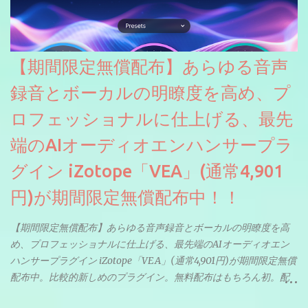
【期間限定無償配布】あらゆる音声
録音とボーカルの明瞭度を高め、プ
ロフェッショナルに仕上げる、最先
端のAIオーディオエンハンサープラ
グイン iZotope「VEA」(通常4,901
円)が期間限定無償配布中！！
【期間限定無償配布】あらゆる音声録音とボーカルの明瞭度を高
め、プロフェッショナルに仕上げる、最先端のAIオーディオエン
ハンサープラグイン iZotope「VEA」(通常4,901円)が期間限定無償
配布中。比較的新しめのプラグイン。無料配布はもちろん初。配
信やナレーションにもぴったり。ボーカルミックスやVTuberさん