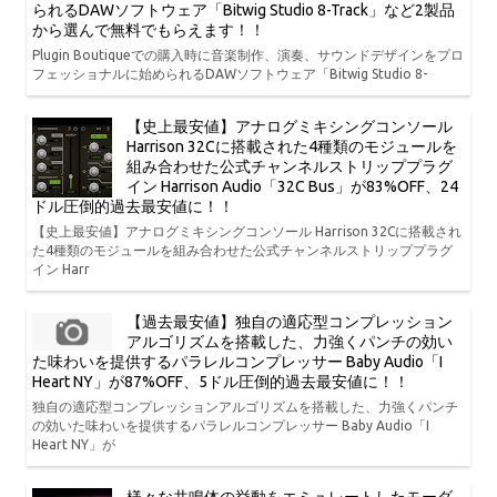
られるDAWソフトウェア「Bitwig Studio 8-Track」など2製品
から選んで無料でもらえます！！
Plugin Boutiqueでの購入時に音楽制作、演奏、サウンドデザインをプロ
フェッショナルに始められるDAWソフトウェア「Bitwig Studio 8-
【史上最安値】アナログミキシングコンソール
Harrison 32Cに搭載された4種類のモジュールを
組み合わせた公式チャンネルストリッププラグ
イン Harrison Audio「32C Bus」が83%OFF、24
ドル圧倒的過去最安値に！！
【史上最安値】アナログミキシングコンソール Harrison 32Cに搭載され
た4種類のモジュールを組み合わせた公式チャンネルストリッププラグ
イン Harr
【過去最安値】独自の適応型コンプレッション
アルゴリズムを搭載した、力強くパンチの効い
た味わいを提供するパラレルコンプレッサー Baby Audio「I
Heart NY」が87%OFF、5ドル圧倒的過去最安値に！！
独自の適応型コンプレッションアルゴリズムを搭載した、力強くパンチ
の効いた味わいを提供するパラレルコンプレッサー Baby Audio「I
Heart NY」が