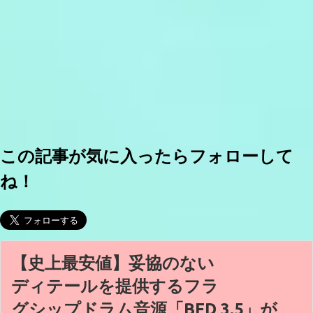
この記事が気に入ったらフォローして
ね！
【史上最安値】妥協のない
ディテールを提供するフラ
グシップドラム音源「BFD 3.5」が