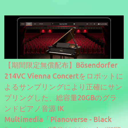
【期間限定無償配布】Bösendorfer
214VC Vienna Concertをロボットに
よるサンプリングにより正確にサン
プリングした、総容量20GBのグラ
ンドピアノ音源 IK
Multimedia「Pianoverse - Black