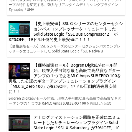
ーブの特性を変更する、強力なリアルタイムデミキシングプラグイン
Zynaptiq「UNV
【史上最安値】SSL G シリーズのセンターセクシ
ョンバスコンプレッサーをエミュレートした
Solid State Logic「SSL Bus Compressor 2」が
87%OFF、19ドル圧倒的史上最安値に！！！
【価格崩壊セール】SSL G シリーズのセンターセクションバスコンプレ
ッサーをエミュレートした Solid State Logic「SSL Native B
【価格崩壊セール】Bogren Digitalがセール開
始、現在入手可能な最も高級で高品質なギター
アンプの 1 つであるMLC Amps SUBZERO 100を
再現した公認のギターアンプシミュレーションプラグイン
「MLC S_Zero 100」が82%OFF、17ドル圧倒的過去最安値
に！！！
Bogren Digitalがセール開始、現在入手可能な最も高級で高品質なギタ
ー アンプの 1 つであるMLC Amps SUBZERO 100を再現した公認
アナログディストーション回路を正確にエミュ
レートしたサチュレーションプラグイン Solid
State Logic「SSL X-Saturator」が79%OFF、10