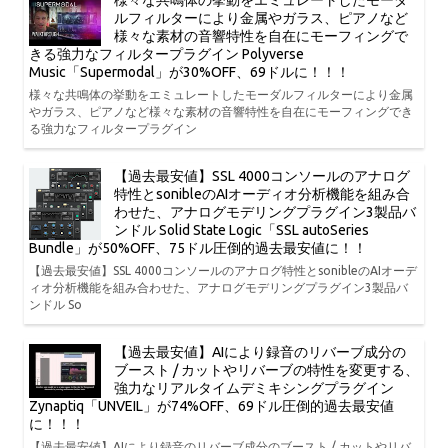
様々な共鳴体の挙動をエミュレートしたモーダ
ルフィルターにより金属やガラス、ピアノなど
様々な素材の音響特性を自在にモーフィングで
きる強力なフィルタープラグイン Polyverse
Music「Supermodal」が30%OFF、69ドルに！！！
様々な共鳴体の挙動をエミュレートしたモーダルフィルターにより金属
やガラス、ピアノなど様々な素材の音響特性を自在にモーフィングでき
る強力なフィルタープラグイン
【過去最安値】SSL 4000コンソールのアナログ
特性とsonibleのAIオーディオ分析機能を組み合
わせた、アナログモデリングプラグイン3製品バ
ンドル Solid State Logic「SSL autoSeries
Bundle」が50%OFF、75ドル圧倒的過去最安値に！！
【過去最安値】SSL 4000コンソールのアナログ特性とsonibleのAIオーデ
ィオ分析機能を組み合わせた、アナログモデリングプラグイン3製品バ
ンドル So
【過去最安値】AIにより録音のリバーブ成分の
ブースト / カットやリバーブの特性を変更する、
強力なリアルタイムデミキシングプラグイン
Zynaptiq「UNVEIL」が74%OFF、69ドル圧倒的過去最安値
に！！！
【過去最安値】AIにより録音のリバーブ成分のブースト / カットやリバ