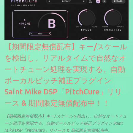
【期間限定無償配布】キー/スケール
を検出し、リアルタイムで自然なオ
ートチューン処理を実現する、自動
ボーカルピッチ補正プラグイン
Saint Mike DSP「PitchCure」リリ
ース & 期間限定無償配布中！！
【期間限定無償配布】キー/スケールを検出し、自然なオートチュ
ーン処理を実現する、自動ボーカルピッチ補正プラグイン Saint
Mike DSP「PitchCure」リリース & 期間限定無償配布中。