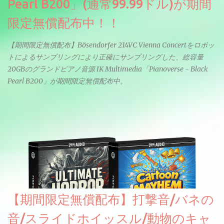
Pearl B200」(通常99.99ドル)が期間
限定無償配布中！！
【期間限定無償配布】Bösendorfer 214VC Vienna Concertをロボッ
トによるサンプリングにより正確にサンプリングした、総容量
20GBのグランドピアノ音源 IK Multimedia「Pianoverse - Black
Pearl B200」が期間限定無償配布中。
【期間限定無償配布】打撃音/バネの
音/スライドホイッスル/動物のキャ