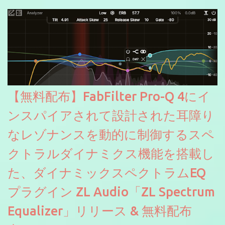
にも。
【無料配布】FabFilter Pro-Q 4にイ
ンスパイアされて設計された耳障り
なレゾナンスを動的に制御するスペ
クトラルダイナミクス機能を搭載し
た、ダイナミックスペクトラムEQ
プラグイン ZL Audio「ZL Spectrum
Equalizer」リリース & 無料配布