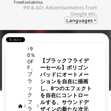
FreeKontaktina
スキップしてメイン コンテンツに移動
PR & AD: Advertisements from
Google etc.
↑9
0％
【ブラックフライデ
OF
F
ーセール】ポリゴン
ブ
パッドにオートメー
ラ
ションを自在に描画
ッ
し、8つのエフェクト
ク
を自在にコントロー
フ
ルする、サウンドデ
ラ
ザインの新たな次元