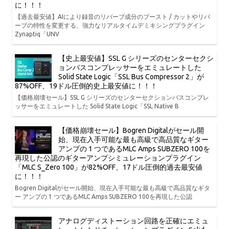
に！！！
【過去最安値】AIにより録音のリバーブ成分のブースト / カットやリバ
ーブの特性を変更する、強力なリアルタイムデミキシングプラグイン
Zynaptiq「UNV
【史上最安値】SSL G シリーズのセンターセクシ
ョンバスコンプレッサーをエミュレートした
Solid State Logic「SSL Bus Compressor 2」が
87%OFF、19ドル圧倒的史上最安値に！！！
【価格崩壊セール】SSL G シリーズのセンターセクションバスコンプレ
ッサーをエミュレートした Solid State Logic「SSL Native B
【価格崩壊セール】Bogren Digitalがセール開
始、現在入手可能な最も高級で高品質なギター
アンプの 1 つであるMLC Amps SUBZERO 100を
再現した公認のギターアンプシミュレーションプラグイン
「MLC S_Zero 100」が82%OFF、17ドル圧倒的過去最安値
に！！！
Bogren Digitalがセール開始、現在入手可能な最も高級で高品質なギタ
ー アンプの 1 つであるMLC Amps SUBZERO 100を再現した公認
アナログディストーション回路を正確にエミュ