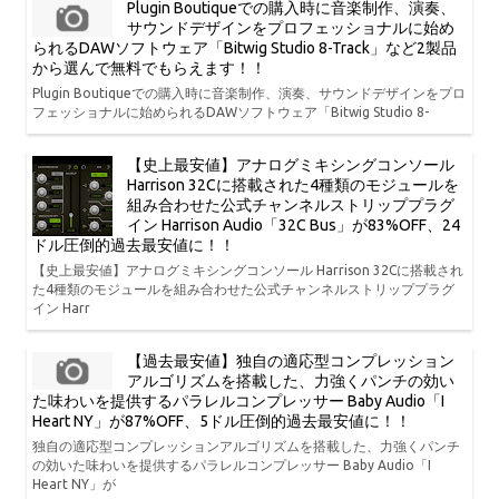
Plugin Boutiqueでの購入時に音楽制作、演奏、
サウンドデザインをプロフェッショナルに始め
られるDAWソフトウェア「Bitwig Studio 8-Track」など2製品
から選んで無料でもらえます！！
Plugin Boutiqueでの購入時に音楽制作、演奏、サウンドデザインをプロ
フェッショナルに始められるDAWソフトウェア「Bitwig Studio 8-
【史上最安値】アナログミキシングコンソール
Harrison 32Cに搭載された4種類のモジュールを
組み合わせた公式チャンネルストリッププラグ
イン Harrison Audio「32C Bus」が83%OFF、24
ドル圧倒的過去最安値に！！
【史上最安値】アナログミキシングコンソール Harrison 32Cに搭載され
た4種類のモジュールを組み合わせた公式チャンネルストリッププラグ
イン Harr
【過去最安値】独自の適応型コンプレッション
アルゴリズムを搭載した、力強くパンチの効い
た味わいを提供するパラレルコンプレッサー Baby Audio「I
Heart NY」が87%OFF、5ドル圧倒的過去最安値に！！
独自の適応型コンプレッションアルゴリズムを搭載した、力強くパンチ
の効いた味わいを提供するパラレルコンプレッサー Baby Audio「I
Heart NY」が