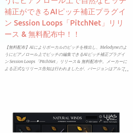
うにピアノロール上で自然なピッチ
補正ができるAIピッチ補正プラグイ
ン Session Loops「PitchNet」リリ
ース & 無料配布中！！
【無料配布】AIによりボーカルのピッチを検出し、Melodyneのよ
うにピアノロール上でピッチの編集できるAIピッチ補正プラグイ
ン Session Loops「PitchNet」リリース & 無料配布中。メーカーに
よる正式なリリース告知は行われましたが、バージョンはアルフ
ァと記載されているようなので今後アップデートで細かいバグな
どが修正されていくのだと思われます。筆者もざっくりと確認し
たところ動作は問題なさそうです。KVR Developer Challenge
2026に出品されている製品になります。国内代理店でも取り扱い
のあるDrumNetのメーカーです。調べたところによるとオープン
ソースを元に設計・改良した製品のようです。