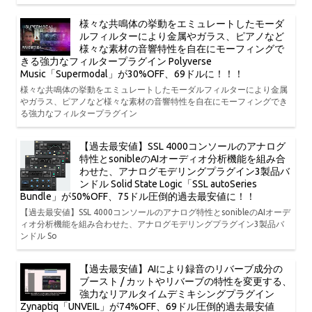
様々な共鳴体の挙動をエミュレートしたモーダ
ルフィルターにより金属やガラス、ピアノなど
様々な素材の音響特性を自在にモーフィングで
きる強力なフィルタープラグイン Polyverse
Music「Supermodal」が30%OFF、69ドルに！！！
様々な共鳴体の挙動をエミュレートしたモーダルフィルターにより金属
やガラス、ピアノなど様々な素材の音響特性を自在にモーフィングでき
る強力なフィルタープラグイン
【過去最安値】SSL 4000コンソールのアナログ
特性とsonibleのAIオーディオ分析機能を組み合
わせた、アナログモデリングプラグイン3製品バ
ンドル Solid State Logic「SSL autoSeries
Bundle」が50%OFF、75ドル圧倒的過去最安値に！！
【過去最安値】SSL 4000コンソールのアナログ特性とsonibleのAIオーデ
ィオ分析機能を組み合わせた、アナログモデリングプラグイン3製品バ
ンドル So
【過去最安値】AIにより録音のリバーブ成分の
ブースト / カットやリバーブの特性を変更する、
強力なリアルタイムデミキシングプラグイン
Zynaptiq「UNVEIL」が74%OFF、69ドル圧倒的過去最安値