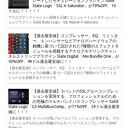
レートしたサチュレーションプラグイン Solid
State Logic「SSL X-Saturator」が79%OFF、10
ドルに！！！！！
アナログディストーション回路を正確にエミュレートしたサチュレーシ
ョンプラグイン Solid State Logic「SSL Native X-Saturato
【過去最安値】コンプレッサー、EQ、リミッタ
ー、エンハンサーなどアナログハードウェアの
銘機に基づいて設計された7種類のエフェクトモ
ジュールを搭載するアナログモデリングチャン
ネルストリッププラグイン Slate Digital「Mix Bundle One」が
50%OFF、49ドル過去最安値に！！
【過去最安値】コンプレッサー、EQ、リミッター、エンハンサーなどア
ナログハードウェアの銘機に基づいて設計された7種類のエフェクトモ
ジュールを搭載するアナログモ
【過去最安値】 3バンドのSSLグルーコンプレッ
ションを実現する、プロフェッショナルのため
の究極のマルチバンドバスコンプレッサー Solid
State Logic「G3 MultiBusComp」が71%OFF、29ドル過去最安
値に！！！
【過去最安値】 3バンドのSSLグルーコンプレッションを実現する、プロ
フェッショナルのための究極のマルチバンドバスコンプレッサー Solid
State Lo