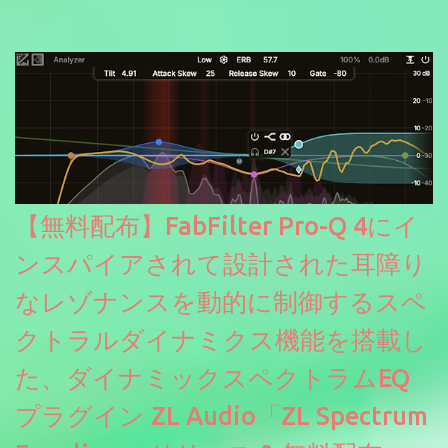
信やナレーションにもぴったり。ボーカルミックスやVTuberさん
にも。
【無料配布】FabFilter Pro-Q 4にイ
ンスパイアされて設計された耳障り
なレゾナンスを動的に制御するスペ
クトラルダイナミクス機能を搭載し
た、ダイナミックスペクトラムEQ
プラグイン ZL Audio「ZL Spectrum