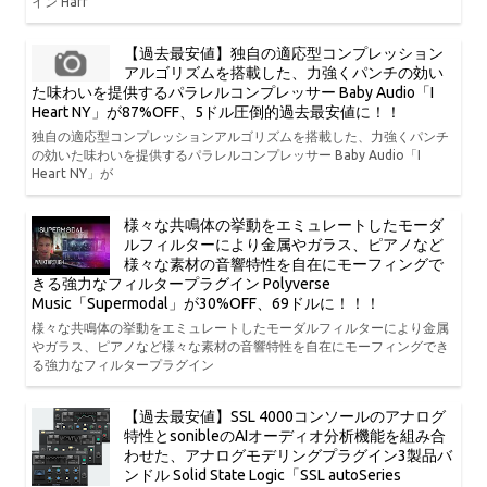
イン Harr
【過去最安値】独自の適応型コンプレッション
アルゴリズムを搭載した、力強くパンチの効い
た味わいを提供するパラレルコンプレッサー Baby Audio「I
Heart NY」が87%OFF、5ドル圧倒的過去最安値に！！
独自の適応型コンプレッションアルゴリズムを搭載した、力強くパンチ
の効いた味わいを提供するパラレルコンプレッサー Baby Audio「I
Heart NY」が
様々な共鳴体の挙動をエミュレートしたモーダ
ルフィルターにより金属やガラス、ピアノなど
様々な素材の音響特性を自在にモーフィングで
きる強力なフィルタープラグイン Polyverse
Music「Supermodal」が30%OFF、69ドルに！！！
様々な共鳴体の挙動をエミュレートしたモーダルフィルターにより金属
やガラス、ピアノなど様々な素材の音響特性を自在にモーフィングでき
る強力なフィルタープラグイン
【過去最安値】SSL 4000コンソールのアナログ
特性とsonibleのAIオーディオ分析機能を組み合
わせた、アナログモデリングプラグイン3製品バ
ンドル Solid State Logic「SSL autoSeries