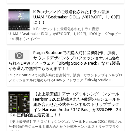
K-Popサウンドに最適化されたドラム音源
UJAM「Beatmaker IDOL」が87%OFF、1,100円
に！！
K-Popサウンドに最適化されたドラム音源
UJAM「Beatmaker IDOL」が87%OFF、1,100円。IDOLは、K-Popビー
トの明るくハイパー
Plugin Boutiqueでの購入時に音楽制作、演奏、
サウンドデザインをプロフェッショナルに始め
られるDAWソフトウェア「Bitwig Studio 8-Track」など2製品
から選んで無料でもらえます！！
Plugin Boutiqueでの購入時に音楽制作、演奏、サウンドデザインをプロ
フェッショナルに始められるDAWソフトウェア「Bitwig Studio 8-
【史上最安値】アナログミキシングコンソール
Harrison 32Cに搭載された4種類のモジュールを
組み合わせた公式チャンネルストリッププラグ
イン Harrison Audio「32C Bus」が83%OFF、24
ドル圧倒的過去最安値に！！
【史上最安値】アナログミキシングコンソール Harrison 32Cに搭載され
た4種類のモジュールを組み合わせた公式チャンネルストリッププラグ