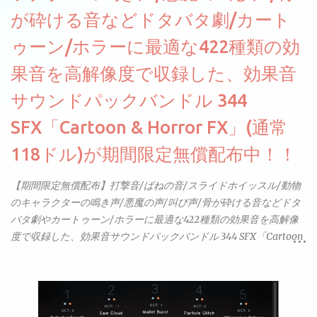
が砕ける音などドタバタ劇/カート
ゥーン/ホラーに最適な422種類の効
果音を高解像度で収録した、効果音
サウンドパックバンドル 344
SFX「Cartoon & Horror FX」(通常
118ドル)が期間限定無償配布中！！
【期間限定無償配布】打撃音/ばねの音/スライドホイッスル/動物
のキャラクターの鳴き声/悪魔の声/叫び声/骨が砕ける音などドタ
バタ劇やカートゥーン/ホラーに最適な422種類の効果音を高解像
度で収録した、効果音サウンドパックバンドル 344 SFX「Cartoon
& Horror FX」(通常118ドル)が期間限定無償配布中。サンプリン
グレート等もしっかりと業界水準を満たしております。