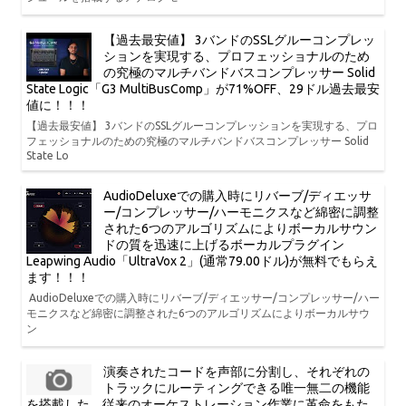
【過去最安値】 3バンドのSSLグルーコンプレッ
ションを実現する、プロフェッショナルのため
の究極のマルチバンドバスコンプレッサー Solid
State Logic「G3 MultiBusComp」が71%OFF、29ドル過去最安
値に！！！
【過去最安値】 3バンドのSSLグルーコンプレッションを実現する、プロ
フェッショナルのための究極のマルチバンドバスコンプレッサー Solid
State Lo
AudioDeluxeでの購入時にリバーブ/ディエッサ
ー/コンプレッサー/ハーモニクスなど綿密に調整
された6つのアルゴリズムによりボーカルサウン
ドの質を迅速に上げるボーカルプラグイン
Leapwing Audio「UltraVox 2」(通常79.00ドル)が無料でもらえ
ます！！！
AudioDeluxeでの購入時にリバーブ/ディエッサー/コンプレッサー/ハー
モニクスなど綿密に調整された6つのアルゴリズムによりボーカルサウ
ン
演奏されたコードを声部に分割し、それぞれの
トラックにルーティングできる唯一無二の機能
を搭載した、従来のオーケストレーション作業に革命をもた