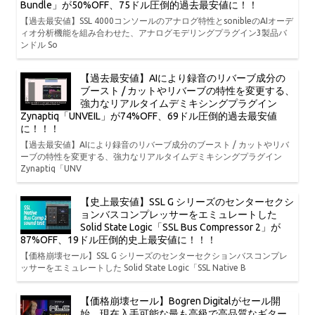
Bundle」が50%OFF、75ドル圧倒的過去最安値に！！
【過去最安値】SSL 4000コンソールのアナログ特性とsonibleのAIオーデ
ィオ分析機能を組み合わせた、アナログモデリングプラグイン3製品バ
ンドル So
【過去最安値】AIにより録音のリバーブ成分の
ブースト / カットやリバーブの特性を変更する、
強力なリアルタイムデミキシングプラグイン
Zynaptiq「UNVEIL」が74%OFF、69ドル圧倒的過去最安値
に！！！
【過去最安値】AIにより録音のリバーブ成分のブースト / カットやリバ
ーブの特性を変更する、強力なリアルタイムデミキシングプラグイン
Zynaptiq「UNV
【史上最安値】SSL G シリーズのセンターセクシ
ョンバスコンプレッサーをエミュレートした
Solid State Logic「SSL Bus Compressor 2」が
87%OFF、19ドル圧倒的史上最安値に！！！
【価格崩壊セール】SSL G シリーズのセンターセクションバスコンプレ
ッサーをエミュレートした Solid State Logic「SSL Native B
【価格崩壊セール】Bogren Digitalがセール開
始、現在入手可能な最も高級で高品質なギター