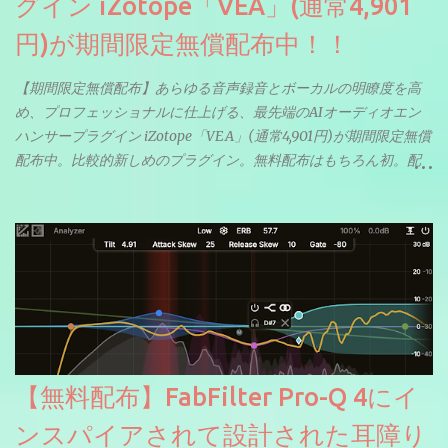
グイン iZotope「VEA」(通常4,901
円)が期間限定無償配布中！！
【期間限定無償配布】あらゆる音声録音とボーカルの明瞭度を高
め、プロフェッショナルに仕上げる、最先端のAIオーディオエン
ハンサープラグイン iZotope「VEA」(通常4,901円)が期間限定無償
配布中。比較的新しめのプラグイン。無料配布はもちろん初。配
信やナレーションにもぴったり。ボーカルミックスやVTuberさん
にも。
【無料配布】FabFilter Pro-Q 4にイ
ンスパイアされて設計された耳障り