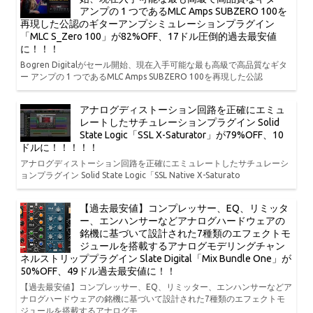
アンプの 1 つであるMLC Amps SUBZERO 100を
再現した公認のギターアンプシミュレーションプラグイン
「MLC S_Zero 100」が82%OFF、17ドル圧倒的過去最安値
に！！！
Bogren Digitalがセール開始、現在入手可能な最も高級で高品質なギタ
ー アンプの 1 つであるMLC Amps SUBZERO 100を再現した公認
アナログディストーション回路を正確にエミュ
レートしたサチュレーションプラグイン Solid
State Logic「SSL X-Saturator」が79%OFF、10
ドルに！！！！！
アナログディストーション回路を正確にエミュレートしたサチュレーシ
ョンプラグイン Solid State Logic「SSL Native X-Saturato
【過去最安値】コンプレッサー、EQ、リミッタ
ー、エンハンサーなどアナログハードウェアの
銘機に基づいて設計された7種類のエフェクトモ
ジュールを搭載するアナログモデリングチャン
ネルストリッププラグイン Slate Digital「Mix Bundle One」が
50%OFF、49ドル過去最安値に！！
【過去最安値】コンプレッサー、EQ、リミッター、エンハンサーなどア
ナログハードウェアの銘機に基づいて設計された7種類のエフェクトモ
ジュールを搭載するアナログモ