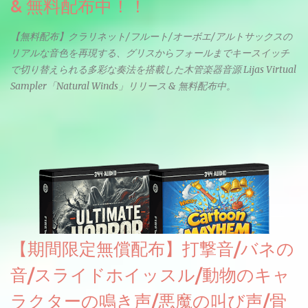
& 無料配布中！！
【無料配布】クラリネット/フルート/オーボエ/アルトサックスの
リアルな音色を再現する、グリスからフォールまでキースイッチ
で切り替えられる多彩な奏法を搭載した木管楽器音源 Lijas Virtual
Sampler「Natural Winds」リリース & 無料配布中。
【期間限定無償配布】打撃音/バネの
音/スライドホイッスル/動物のキャ
ラクターの鳴き声/悪魔の叫び声/骨