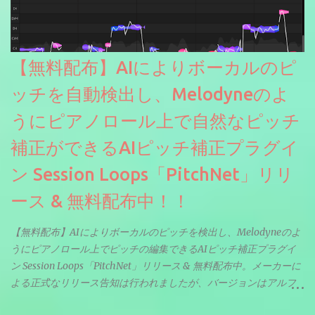
【無料配布】AIによりボーカルのピ
ッチを自動検出し、Melodyneのよ
うにピアノロール上で自然なピッチ
補正ができるAIピッチ補正プラグイ
ン Session Loops「PitchNet」リリ
ース & 無料配布中！！
【無料配布】AIによりボーカルのピッチを検出し、Melodyneのよ
うにピアノロール上でピッチの編集できるAIピッチ補正プラグイ
ン Session Loops「PitchNet」リリース & 無料配布中。メーカーに
よる正式なリリース告知は行われましたが、バージョンはアルフ
ァと記載されているようなので今後アップデートで細かいバグな