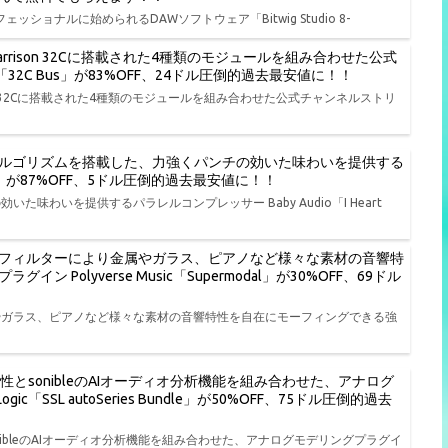
ェッショナルに始められるDAWソフトウェア「Bitwig Studio 8-
rison 32Cに搭載された4種類のモジュールを組み合わせた公式
io「32C Bus」が83%OFF、24ドル圧倒的過去最安値に！！
on 32Cに搭載された4種類のモジュールを組み合わせた公式チャンネルストリ
ルゴリズムを搭載した、力強くパンチの効いた味わいを提供する
t NY」が87%OFF、5ドル圧倒的過去最安値に！！
わいを提供するパラレルコンプレッサー Baby Audio「I Heart
フィルターにより金属やガラス、ピアノなど様々な素材の音響特
olyverse Music「Supermodal」が30%OFF、69ドル
やガラス、ピアノなど様々な素材の音響特性を自在にモーフィングできる強
特性とsonibleのAIオーディオ分析機能を組み合わせた、アナログ
ic「SSL autoSeries Bundle」が50%OFF、75ドル圧倒的過去
onibleのAIオーディオ分析機能を組み合わせた、アナログモデリングプラグイ