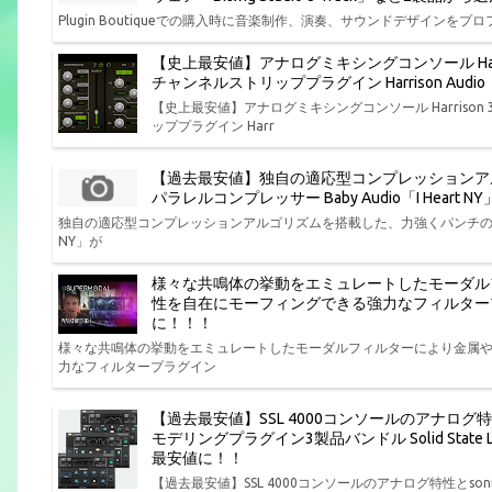
Plugin Boutiqueでの購入時に音楽制作、演奏、サウンドデザインをプロフ
【史上最安値】アナログミキシングコンソール Har
チャンネルストリッププラグイン Harrison Aud
【史上最安値】アナログミキシングコンソール Harris
ッププラグイン Harr
【過去最安値】独自の適応型コンプレッションア
パラレルコンプレッサー Baby Audio「I Hear
独自の適応型コンプレッションアルゴリズムを搭載した、力強くパンチの効いた味
NY」が
様々な共鳴体の挙動をエミュレートしたモーダル
性を自在にモーフィングできる強力なフィルタープラグイン P
に！！！
様々な共鳴体の挙動をエミュレートしたモーダルフィルターにより金属
力なフィルタープラグイン
【過去最安値】SSL 4000コンソールのアナログ
モデリングプラグイン3製品バンドル Solid State Log
最安値に！！
【過去最安値】SSL 4000コンソールのアナログ特性とs