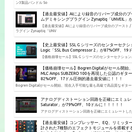
ン3製品バンドル So
【過去最安値】AIにより録音のリバーブ成分のブ
ムデミキシングプラグイン Zynaptiq「UNVEI
【過去最安値】AIにより録音のリバーブ成分のブースト 
ラグイン Zynaptiq「UNV
【史上最安値】SSL G シリーズのセンターセクション
Logic「SSL Bus Compressor 2」が87%O
【価格崩壊セール】SSL G シリーズのセンターセクションバスコンプ
【価格崩壊セール】Bogren Digitalがセー
MLC Amps SUBZERO 100を再現した公認のギ
82%OFF、17ドル圧倒的過去最安値に！！！
Bogren Digitalがセール開始、現在入手可能な最も高級で高品質なギター ア
アナログディストーション回路を正確にエミュレートしたサチ
Saturator」が79%OFF、10ドルに！！！！！
アナログディストーション回路を正確にエミュレートしたサチュレーションプ
【過去最安値】コンプレッサー、EQ、リミッタ
計された7種類のエフェクトモジュールを搭載する