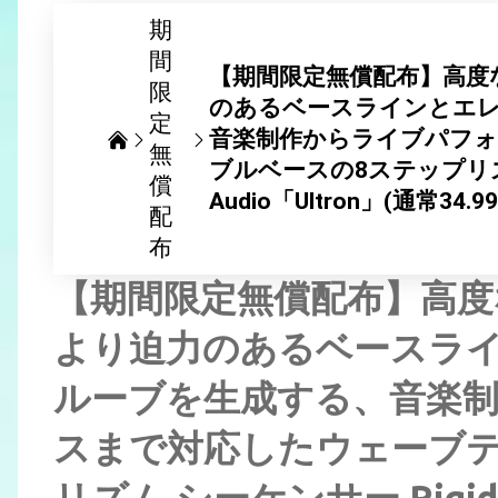
期
間
【期間限定無償配布】高度
限
のあるベースラインとエ
定
音楽制作からライブパフ
無
ブルベースの8ステップリズム
償
Audio「Ultron」(通常
配
布
【期間限定無償配布】高度
より迫力のあるベースラ
ルーブを生成する、音楽
スまで対応したウェーブテ
リズム シーケンサー Rigid 