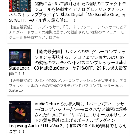
銘機に基づいて設計された7種類のエフェクトモ
ジュールを搭載するアナログモデリングチャン
ネルストリッププラグイン Slate Digital「Mix Bundle One」が
50%OFF、49ドル過去最安値に！！
【過去最安値】コンプレッサー、EQ、リミッター、エンハンサーなどア
ナログハードウェアの銘機に基づいて設計された7種類のエフェクトモ
ジュールを搭載するアナログモ
【過去最安値】 3バンドのSSLグルーコンプレッ
ションを実現する、プロフェッショナルのため
の究極のマルチバンドバスコンプレッサー Solid
State Logic「G3 MultiBusComp」が71%OFF、29ドル過去最安
値に！！！
【過去最安値】 3バンドのSSLグルーコンプレッションを実現する、プロ
フェッショナルのための究極のマルチバンドバスコンプレッサー Solid
State Lo
AudioDeluxeでの購入時にリバーブ/ディエッサ
ー/コンプレッサー/ハーモニクスなど綿密に調整
された6つのアルゴリズムによりボーカルサウン
ドの質を迅速に上げるボーカルプラグイン
Leapwing Audio「UltraVox 2」(通常79.00ドル)が無料でもらえ
ます！！！