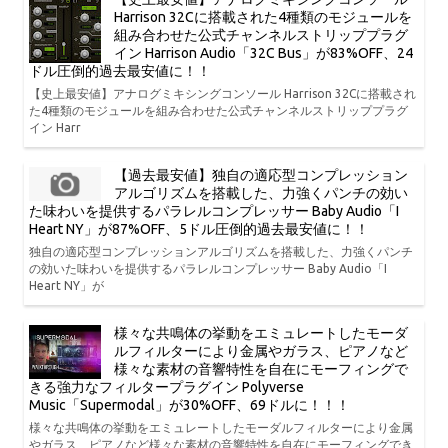
Harrison 32Cに搭載された4種類のモジュールを
組み合わせた公式チャンネルストリッププラグ
イン Harrison Audio「32C Bus」が83%OFF、24
ドル圧倒的過去最安値に！！
【史上最安値】アナログミキシングコンソール Harrison 32Cに搭載され
た4種類のモジュールを組み合わせた公式チャンネルストリッププラグ
イン Harr
【過去最安値】独自の適応型コンプレッション
アルゴリズムを搭載した、力強くパンチの効い
た味わいを提供するパラレルコンプレッサー Baby Audio「I
Heart NY」が87%OFF、5ドル圧倒的過去最安値に！！
独自の適応型コンプレッションアルゴリズムを搭載した、力強くパンチ
の効いた味わいを提供するパラレルコンプレッサー Baby Audio「I
Heart NY」が
様々な共鳴体の挙動をエミュレートしたモーダ
ルフィルターにより金属やガラス、ピアノなど
様々な素材の音響特性を自在にモーフィングで
きる強力なフィルタープラグイン Polyverse
Music「Supermodal」が30%OFF、69ドルに！！！
様々な共鳴体の挙動をエミュレートしたモーダルフィルターにより金属
やガラス、ピアノなど様々な素材の音響特性を自在にモーフィングでき