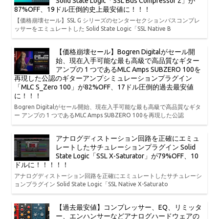
Solid State Logic「SSL Bus Compressor 2」が
87%OFF、19ドル圧倒的史上最安値に！！！
【価格崩壊セール】SSL G シリーズのセンターセクションバスコンプレ
ッサーをエミュレートした Solid State Logic「SSL Native B
【価格崩壊セール】Bogren Digitalがセール開
始、現在入手可能な最も高級で高品質なギター
アンプの 1 つであるMLC Amps SUBZERO 100を
再現した公認のギターアンプシミュレーションプラグイン
「MLC S_Zero 100」が82%OFF、17ドル圧倒的過去最安値
に！！！
Bogren Digitalがセール開始、現在入手可能な最も高級で高品質なギタ
ー アンプの 1 つであるMLC Amps SUBZERO 100を再現した公認
アナログディストーション回路を正確にエミュ
レートしたサチュレーションプラグイン Solid
State Logic「SSL X-Saturator」が79%OFF、10
ドルに！！！！！
アナログディストーション回路を正確にエミュレートしたサチュレーシ
ョンプラグイン Solid State Logic「SSL Native X-Saturato
【過去最安値】コンプレッサー、EQ、リミッタ
ー、エンハンサーなどアナログハードウェアの