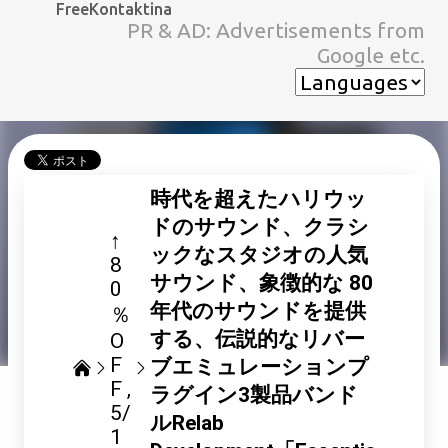
FreeKontaktina
スキップしてメイン コンテンツに移動
PR & AD: Advertisements from
Google etc.
時代を超えたハリウッ
ドのサウンド、クラシ
↑
ックなスタジオの人気
8
サウンド、象徴的な 80
0
年代のサウンドを提供
％
する、伝説的なリバー
O
F
ブエミュレーションプ
F
ラグイン3製品バンド
5/
ルRelab
1