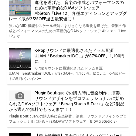
進化を遂げた、音楽の作成とパフォーマンスの
ための革新的なDAWソフトウェア
Ableton「Live 12」各種エディションとアップグ
レード版が25%OFF過去最安値に！！
強力なMIDI機能やスケール機能によりさらなる進化を遂げた、音楽の作
成とパフォーマンスのための革新的なDAWソフトウェア Ableton「Live
12」が
K-Popサウンドに最適化されたドラム音源
UJAM「Beatmaker IDOL」が87%OFF、1,100円
に！！
K-Popサウンドに最適化されたドラム音源
UJAM「Beatmaker IDOL」が87%OFF、1,100円。IDOLは、K-Popビー
トの明るくハイパー
Plugin Boutiqueでの購入時に音楽制作、演奏、
サウンドデザインをプロフェッショナルに始め
られるDAWソフトウェア「Bitwig Studio 8-Track」など2製品
から選んで無料でもらえます！！
Plugin Boutiqueでの購入時に音楽制作、演奏、サウンドデザインをプロ
フェッショナルに始められるDAWソフトウェア「Bitwig Studio 8-
【史上最安値】アナログミキシングコンソール