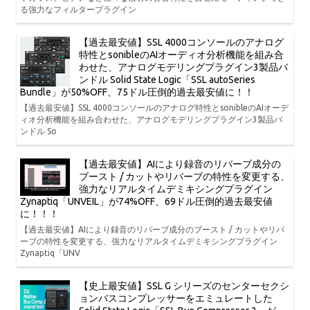
る強力なフィルタープラグイン
【過去最安値】SSL 4000コンソールのアナログ
特性とsonibleのAIオーディオ分析機能を組み合
わせた、アナログモデリングプラグイン3製品バ
ンドル Solid State Logic「SSL autoSeries
Bundle」が50%OFF、75ドル圧倒的過去最安値に！！
【過去最安値】SSL 4000コンソールのアナログ特性とsonibleのAIオーデ
ィオ分析機能を組み合わせた、アナログモデリングプラグイン3製品バ
ンドル So
【過去最安値】AIにより録音のリバーブ成分の
ブースト / カットやリバーブの特性を変更する、
強力なリアルタイムデミキシングプラグイン
Zynaptiq「UNVEIL」が74%OFF、69ドル圧倒的過去最安値
に！！！
【過去最安値】AIにより録音のリバーブ成分のブースト / カットやリバ
ーブの特性を変更する、強力なリアルタイムデミキシングプラグイン
Zynaptiq「UNV
【史上最安値】SSL G シリーズのセンターセクシ
ョンバスコンプレッサーをエミュレートした