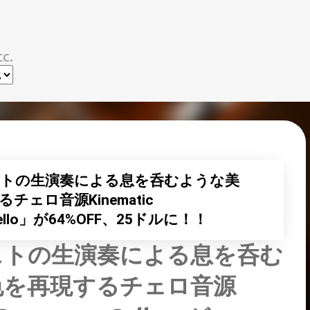
スキップしてメイン コンテンツに移動
c.
トの生演奏による息を呑むような美
ェロ音源Kinematic
r Cello」が64%OFF、25ドルに！！
ストの生演奏による息を呑む
色を再現するチェロ音源