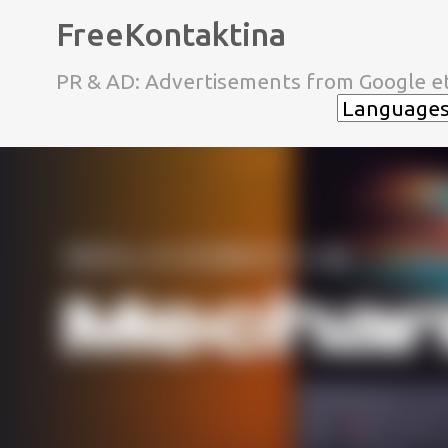
FreeKontaktina
PR & AD: Advertisements from Google et