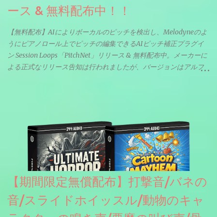
ース & 無料配布中！！
【無料配布】AIによりボーカルのピッチを検出し、Melodyneのよ
うにピアノロール上でピッチの編集できるAIピッチ補正プラグイ
ン Session Loops「PitchNet」リリース & 無料配布中。メーカーに
よる正式なリリース告知は行われましたが、バージョンはアルフ
ァと記載されているようなので今後アップデートで細かいバグな
どが修正されていくのだと思われます。筆者もざっくりと確認し
たところ動作は問題なさそうです。KVR Developer Challenge
2026に出品されている製品になります。国内代理店でも取り扱い
のあるDrumNetのメーカーです。調べたところによるとオープン
ソースを元に設計・改良した製品のようです。
【期間限定無償配布】打撃音/バネの
音/スライドホイッスル/動物のキャ