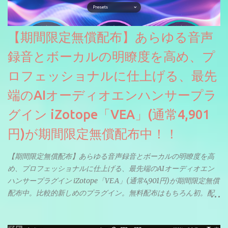
【期間限定無償配布】あらゆる音声
録音とボーカルの明瞭度を高め、プ
ロフェッショナルに仕上げる、最先
端のAIオーディオエンハンサープラ
グイン iZotope「VEA」(通常4,901
円)が期間限定無償配布中！！
【期間限定無償配布】あらゆる音声録音とボーカルの明瞭度を高
め、プロフェッショナルに仕上げる、最先端のAIオーディオエン
ハンサープラグイン iZotope「VEA」(通常4,901円)が期間限定無償
配布中。比較的新しめのプラグイン。無料配布はもちろん初。配
信やナレーションにもぴったり。ボーカルミックスやVTuberさん
にも。