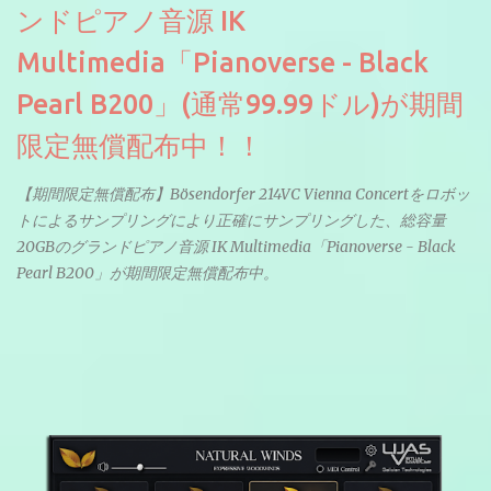
ンドピアノ音源 IK
Multimedia「Pianoverse - Black
Pearl B200」(通常99.99ドル)が期間
限定無償配布中！！
【期間限定無償配布】Bösendorfer 214VC Vienna Concertをロボッ
トによるサンプリングにより正確にサンプリングした、総容量
20GBのグランドピアノ音源 IK Multimedia「Pianoverse - Black
Pearl B200」が期間限定無償配布中。