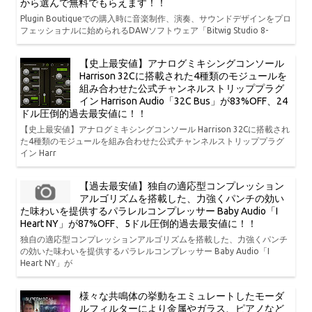
から選んで無料でもらえます！！
Plugin Boutiqueでの購入時に音楽制作、演奏、サウンドデザインをプロ
フェッショナルに始められるDAWソフトウェア「Bitwig Studio 8-
【史上最安値】アナログミキシングコンソール
Harrison 32Cに搭載された4種類のモジュールを
組み合わせた公式チャンネルストリッププラグ
イン Harrison Audio「32C Bus」が83%OFF、24
ドル圧倒的過去最安値に！！
【史上最安値】アナログミキシングコンソール Harrison 32Cに搭載され
た4種類のモジュールを組み合わせた公式チャンネルストリッププラグ
イン Harr
【過去最安値】独自の適応型コンプレッション
アルゴリズムを搭載した、力強くパンチの効い
た味わいを提供するパラレルコンプレッサー Baby Audio「I
Heart NY」が87%OFF、5ドル圧倒的過去最安値に！！
独自の適応型コンプレッションアルゴリズムを搭載した、力強くパンチ
の効いた味わいを提供するパラレルコンプレッサー Baby Audio「I
Heart NY」が
様々な共鳴体の挙動をエミュレートしたモーダ
ルフィルターにより金属やガラス、ピアノなど