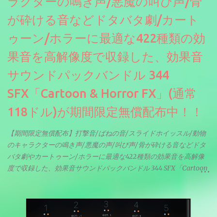
ラクターの鳴き声/悪魔の叫び声/骨
が砕ける音などドタバタ劇/カート
ゥーン/ホラーに最適な422種類の効
果音を高解像度で収録した、効果音
サウンドパックバンドル 344
SFX「Cartoon & Horror FX」(通常
118ドル)が期間限定無償配布中！！
【期間限定無償配布】打撃音/ばねの音/スライドホイッスル/動物
のキャラクターの鳴き声/悪魔の声/叫び声/骨が砕ける音などドタ
バタ劇やカートゥーン/ホラーに最適な422種類の効果音を高解像
度で収録した、効果音サウンドパックバンドル 344 SFX「Cartoon
& Horror FX」(通常118ドル)が期間限定無償配布中。サンプリン
グレート等もしっかりと業界水準を満たしております。