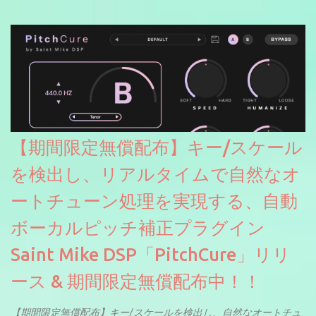
【期間限定無償配布】キー/スケール
を検出し、リアルタイムで自然なオ
ートチューン処理を実現する、自動
ボーカルピッチ補正プラグイン
Saint Mike DSP「PitchCure」リリ
ース & 期間限定無償配布中！！
【期間限定無償配布】キー/スケールを検出し、自然なオートチュ