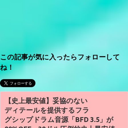
この記事が気に入ったらフォローして
ね！
【史上最安値】妥協のない
ディテールを提供するフラ
グシップドラム音源「BFD 3.5」が