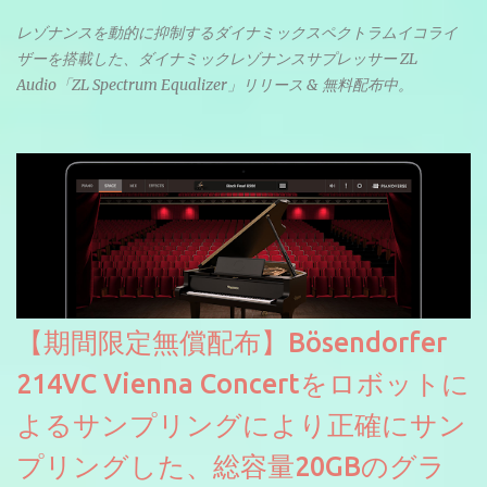
レゾナンスを動的に抑制するダイナミックスペクトラムイコライ
ザーを搭載した、ダイナミックレゾナンスサプレッサー ZL
Audio「ZL Spectrum Equalizer」リリース & 無料配布中。
【期間限定無償配布】Bösendorfer
214VC Vienna Concertをロボットに
よるサンプリングにより正確にサン
プリングした、総容量20GBのグラ