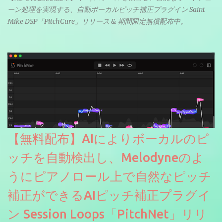
ーン処理を実現する、自動ボーカルピッチ補正プラグイン Saint
Mike DSP「PitchCure」リリース & 期間限定無償配布中。
【無料配布】AIによりボーカルのピ
ッチを自動検出し、Melodyneのよ
うにピアノロール上で自然なピッチ
補正ができるAIピッチ補正プラグイ
ン Session Loops「PitchNet」リリ