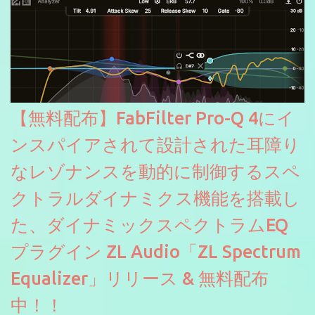
【無料配布】FabFilter Pro-Q 4にイ
ンスパイアされて設計された耳障り
なレゾナンスを動的に制御するスペ
クトラルダイナミクス機能を搭載し
た、ダイナミックスペクトラムEQ
プラグイン ZL Audio「ZL Spectrum
Equalizer」リリース & 無料配布
中！！