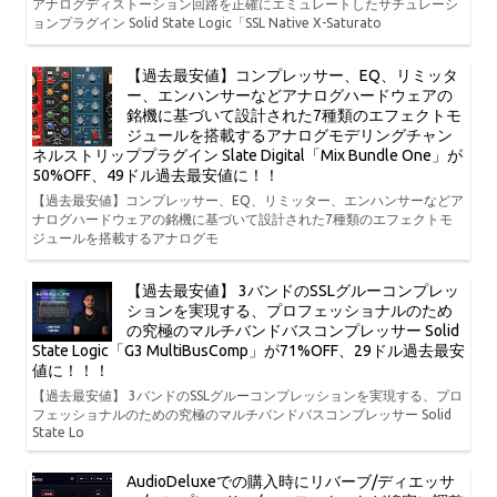
アナログディストーション回路を正確にエミュレートしたサチュレーシ
ョンプラグイン Solid State Logic「SSL Native X-Saturato
【過去最安値】コンプレッサー、EQ、リミッタ
ー、エンハンサーなどアナログハードウェアの
銘機に基づいて設計された7種類のエフェクトモ
ジュールを搭載するアナログモデリングチャン
ネルストリッププラグイン Slate Digital「Mix Bundle One」が
50%OFF、49ドル過去最安値に！！
【過去最安値】コンプレッサー、EQ、リミッター、エンハンサーなどア
ナログハードウェアの銘機に基づいて設計された7種類のエフェクトモ
ジュールを搭載するアナログモ
【過去最安値】 3バンドのSSLグルーコンプレッ
ションを実現する、プロフェッショナルのため
の究極のマルチバンドバスコンプレッサー Solid
State Logic「G3 MultiBusComp」が71%OFF、29ドル過去最安
値に！！！
【過去最安値】 3バンドのSSLグルーコンプレッションを実現する、プロ
フェッショナルのための究極のマルチバンドバスコンプレッサー Solid
State Lo
AudioDeluxeでの購入時にリバーブ/ディエッサ