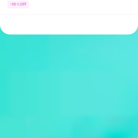
↑90％OFF