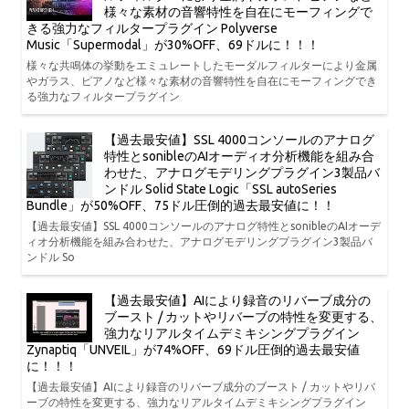
様々な素材の音響特性を自在にモーフィングで
きる強力なフィルタープラグイン Polyverse
Music「Supermodal」が30%OFF、69ドルに！！！
様々な共鳴体の挙動をエミュレートしたモーダルフィルターにより金属
やガラス、ピアノなど様々な素材の音響特性を自在にモーフィングでき
る強力なフィルタープラグイン
【過去最安値】SSL 4000コンソールのアナログ
特性とsonibleのAIオーディオ分析機能を組み合
わせた、アナログモデリングプラグイン3製品バ
ンドル Solid State Logic「SSL autoSeries
Bundle」が50%OFF、75ドル圧倒的過去最安値に！！
【過去最安値】SSL 4000コンソールのアナログ特性とsonibleのAIオーデ
ィオ分析機能を組み合わせた、アナログモデリングプラグイン3製品バ
ンドル So
【過去最安値】AIにより録音のリバーブ成分の
ブースト / カットやリバーブの特性を変更する、
強力なリアルタイムデミキシングプラグイン
Zynaptiq「UNVEIL」が74%OFF、69ドル圧倒的過去最安値
に！！！
【過去最安値】AIにより録音のリバーブ成分のブースト / カットやリバ
ーブの特性を変更する、強力なリアルタイムデミキシングプラグイン