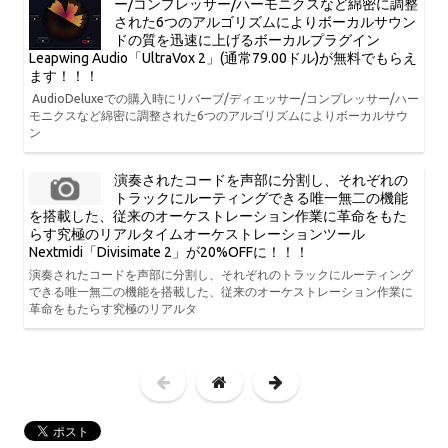
ー/コンプレッサー/ハーモニクスなど綿密に調整
された6つのアルゴリズムによりボーカルサウン
ドの質を迅速に上げるボーカルプラグイン
Leapwing Audio「UltraVox 2」(通常79.00ドル)が無料でもらえ
ます！！！
AudioDeluxeでの購入時にリバーブ/ディエッサー/コンプレッサー/ハー
モニクスなど綿密に調整された6つのアルゴリズムによりボーカルサウ
ン
演奏されたコードを声部に分割し、それぞれの
トラックにルーティングできる唯一無二の機能
を搭載した、従来のオーケストレーション作業に革命をもた
らす究極のリアルタイムオーケストレーションツール
Nextmidi「Divisimate 2」が20%OFFに！！！
演奏されたコードを声部に分割し、それぞれのトラックにルーティング
できる唯一無二の機能を搭載した、従来のオーケストレーション作業に
革命をもたらす究極のリアルタ