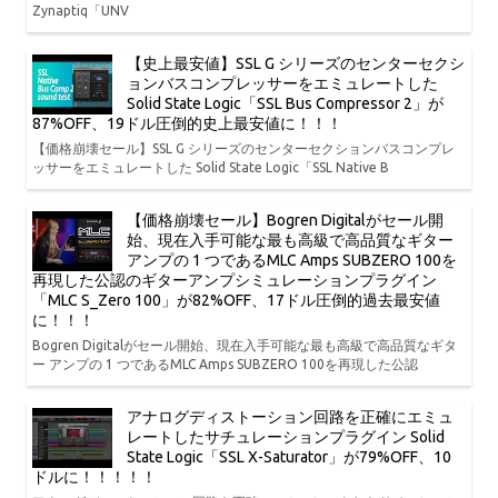
Zynaptiq「UNV
【史上最安値】SSL G シリーズのセンターセクシ
ョンバスコンプレッサーをエミュレートした
Solid State Logic「SSL Bus Compressor 2」が
87%OFF、19ドル圧倒的史上最安値に！！！
【価格崩壊セール】SSL G シリーズのセンターセクションバスコンプレ
ッサーをエミュレートした Solid State Logic「SSL Native B
【価格崩壊セール】Bogren Digitalがセール開
始、現在入手可能な最も高級で高品質なギター
アンプの 1 つであるMLC Amps SUBZERO 100を
再現した公認のギターアンプシミュレーションプラグイン
「MLC S_Zero 100」が82%OFF、17ドル圧倒的過去最安値
に！！！
Bogren Digitalがセール開始、現在入手可能な最も高級で高品質なギタ
ー アンプの 1 つであるMLC Amps SUBZERO 100を再現した公認
アナログディストーション回路を正確にエミュ
レートしたサチュレーションプラグイン Solid
State Logic「SSL X-Saturator」が79%OFF、10
ドルに！！！！！