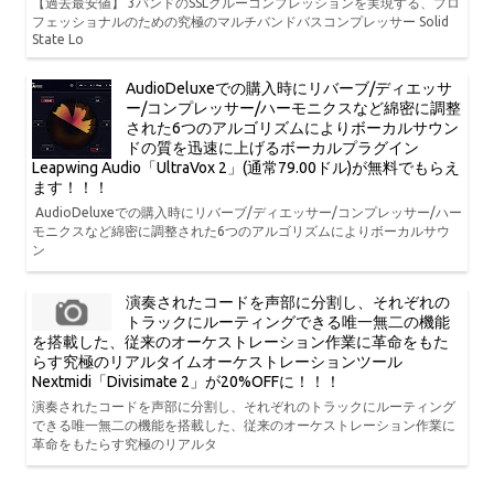
【過去最安値】 3バンドのSSLグルーコンプレッションを実現する、プロ
フェッショナルのための究極のマルチバンドバスコンプレッサー Solid
State Lo
AudioDeluxeでの購入時にリバーブ/ディエッサ
ー/コンプレッサー/ハーモニクスなど綿密に調整
された6つのアルゴリズムによりボーカルサウン
ドの質を迅速に上げるボーカルプラグイン
Leapwing Audio「UltraVox 2」(通常79.00ドル)が無料でもらえ
ます！！！
AudioDeluxeでの購入時にリバーブ/ディエッサー/コンプレッサー/ハー
モニクスなど綿密に調整された6つのアルゴリズムによりボーカルサウ
ン
演奏されたコードを声部に分割し、それぞれの
トラックにルーティングできる唯一無二の機能
を搭載した、従来のオーケストレーション作業に革命をもた
らす究極のリアルタイムオーケストレーションツール
Nextmidi「Divisimate 2」が20%OFFに！！！
演奏されたコードを声部に分割し、それぞれのトラックにルーティング
できる唯一無二の機能を搭載した、従来のオーケストレーション作業に
革命をもたらす究極のリアルタ