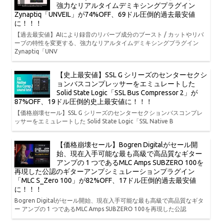
強力なリアルタイムデミキシングプラグイン
Zynaptiq「UNVEIL」が74%OFF、69ドル圧倒的過去最安値
に！！！
【過去最安値】AIにより録音のリバーブ成分のブースト / カットやリバ
ーブの特性を変更する、強力なリアルタイムデミキシングプラグイン
Zynaptiq「UNV
【史上最安値】SSL G シリーズのセンターセクシ
ョンバスコンプレッサーをエミュレートした
Solid State Logic「SSL Bus Compressor 2」が
87%OFF、19ドル圧倒的史上最安値に！！！
【価格崩壊セール】SSL G シリーズのセンターセクションバスコンプレ
ッサーをエミュレートした Solid State Logic「SSL Native B
【価格崩壊セール】Bogren Digitalがセール開
始、現在入手可能な最も高級で高品質なギター
アンプの 1 つであるMLC Amps SUBZERO 100を
再現した公認のギターアンプシミュレーションプラグイン
「MLC S_Zero 100」が82%OFF、17ドル圧倒的過去最安値
に！！！
Bogren Digitalがセール開始、現在入手可能な最も高級で高品質なギタ
ー アンプの 1 つであるMLC Amps SUBZERO 100を再現した公認