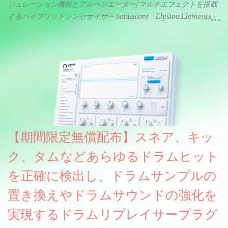
ジュレーション機能とアルペジエーター/マルチエフェクトを搭載
するハイブリッドシンセサイザー Sonuscore「Elysion Elements」
リリース & 無料配布中。Elysion 2からライブラリを抜粋した製品
です。パフォーマンス機能とエディット機能以外全ての機能が使
えるようになっています。総容量も7GBを超えます。複数の設定に
より音色が作りこまれているため、あらかじめアルペジオがプロ
グラムされているプリセットも多いですが、アルペジオを切るこ
とももちろんできます。 ほとんどのシンセライブラリは、音を一
度サンプリングしてベロシティで音量を調整します。 しかし、
ELYSIONは違います。ビンテージシンセを含む様々な音源から、
複数のベロシティレイヤーにわたって録音し、各レイヤーを整形
【期間限定無償配布】スネア、キッ
することで、弱く演奏した場合と強く演奏した場合で、全く異な
る音色が得られます。単に音量を変えただけの同じ音ではありま
ク、タムなどあらゆるドラムヒット
せん。
を正確に検出し、ドラムサンプルの
置き換えやドラムサウンドの強化を
実現するドラムリプレイサープラグ