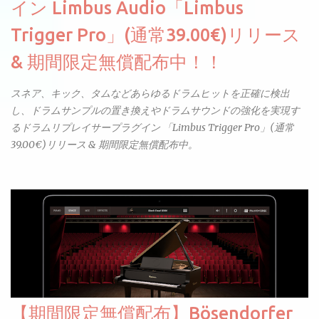
イン Limbus Audio「Limbus
Trigger Pro」(通常39.00€)リリース
& 期間限定無償配布中！！
スネア、キック、タムなどあらゆるドラムヒットを正確に検出
し、ドラムサンプルの置き換えやドラムサウンドの強化を実現す
るドラムリプレイサープラグイン 「Limbus Trigger Pro」(通常
39.00€)リリース & 期間限定無償配布中。
【期間限定無償配布】Bösendorfer