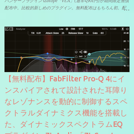
ハンサープラグイン iZotope「VEA」(通常4,901円)が期間限定無償
配布中。比較的新しめのプラグイン。無料配布はもちろん初。配
信やナレーションにもぴったり。ボーカルミックスやVTuberさん
にも。
【無料配布】FabFilter Pro-Q 4にイ
ンスパイアされて設計された耳障り
なレゾナンスを動的に制御するスペ
クトラルダイナミクス機能を搭載し
た、ダイナミックスペクトラムEQ