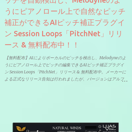
うにピアノロール上で自然なピッチ
補正ができるAIピッチ補正プラグイ
ン Session Loops「PitchNet」リリ
ース & 無料配布中！！
【無料配布】AIによりボーカルのピッチを検出し、Melodyneのよ
うにピアノロール上でピッチの編集できるAIピッチ補正プラグイ
ン Session Loops「PitchNet」リリース & 無料配布中。メーカーに
よる正式なリリース告知は行われましたが、バージョンはアルフ
ァと記載されているようなので今後アップデートで細かいバグな
どが修正されていくのだと思われます。筆者もざっくりと確認し
たところ動作は問題なさそうです。KVR Developer Challenge
2026に出品されている製品になります。国内代理店でも取り扱い
のあるDrumNetのメーカーです。調べたところによるとオープン
ソースを元に設計・改良した製品のようです。