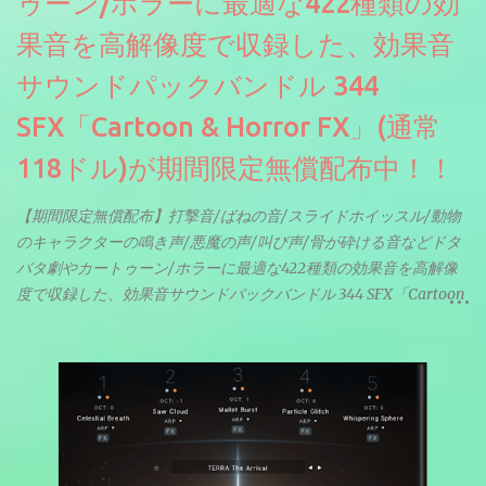
ゥーン/ホラーに最適な422種類の効
果音を高解像度で収録した、効果音
サウンドパックバンドル 344
SFX「Cartoon & Horror FX」(通常
118ドル)が期間限定無償配布中！！
【期間限定無償配布】打撃音/ばねの音/スライドホイッスル/動物
のキャラクターの鳴き声/悪魔の声/叫び声/骨が砕ける音などドタ
バタ劇やカートゥーン/ホラーに最適な422種類の効果音を高解像
度で収録した、効果音サウンドパックバンドル 344 SFX「Cartoon
& Horror FX」(通常118ドル)が期間限定無償配布中。サンプリン
グレート等もしっかりと業界水準を満たしております。