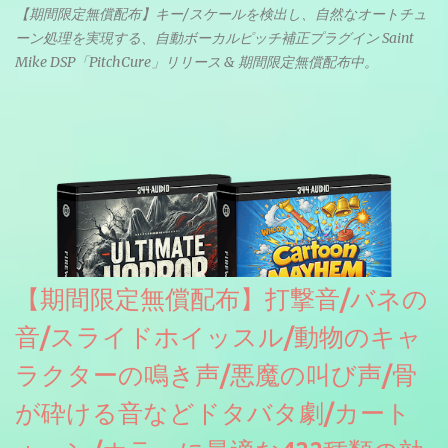
【期間限定無償配布】キー/スケールを検出し、自然なオートチュ
ーン処理を実現する、自動ボーカルピッチ補正プラグイン Saint
Mike DSP「PitchCure」リリース & 期間限定無償配布中。
【期間限定無償配布】打撃音/バネの
音/スライドホイッスル/動物のキャ
ラクターの鳴き声/悪魔の叫び声/骨
が砕ける音などドタバタ劇/カート