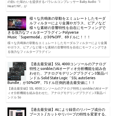
の効いた味わいを提供するパラレルコンプレッサー Baby Audio「I
Heart NY」が
様々な共鳴体の挙動をエミュレートしたモーダ
ルフィルターにより金属やガラス、ピアノなど
様々な素材の音響特性を自在にモーフィングで
きる強力なフィルタープラグイン Polyverse
Music「Supermodal」が30%OFF、69ドルに！！！
様々な共鳴体の挙動をエミュレートしたモーダルフィルターにより金属
やガラス、ピアノなど様々な素材の音響特性を自在にモーフィングでき
る強力なフィルタープラグイン
【過去最安値】SSL 4000コンソールのアナログ
特性とsonibleのAIオーディオ分析機能を組み合
わせた、アナログモデリングプラグイン3製品バ
ンドル Solid State Logic「SSL autoSeries
Bundle」が50%OFF、75ドル圧倒的過去最安値に！！
【過去最安値】SSL 4000コンソールのアナログ特性とsonibleのAIオーデ
ィオ分析機能を組み合わせた、アナログモデリングプラグイン3製品バ
ンドル So
【過去最安値】AIにより録音のリバーブ成分の
ブースト / カットやリバーブの特性を変更する、