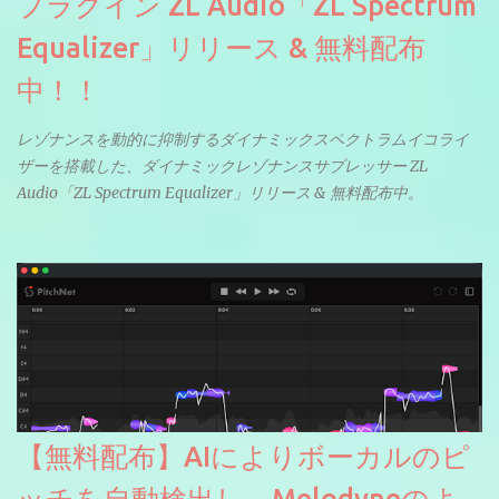
プラグイン ZL Audio「ZL Spectrum
Equalizer」リリース & 無料配布
中！！
レゾナンスを動的に抑制するダイナミックスペクトラムイコライ
ザーを搭載した、ダイナミックレゾナンスサプレッサー ZL
Audio「ZL Spectrum Equalizer」リリース & 無料配布中。
【無料配布】AIによりボーカルのピ
ッチを自動検出し、Melodyneのよ