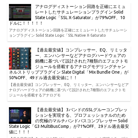
アナログディストーション回路を正確にエミュ
レートしたサチュレーションプラグイン Solid
State Logic「SSL X-Saturator」が79%OFF、10
ドルに！！！！！
アナログディストーション回路を正確にエミュレートしたサチュレーシ
ョンプラグイン Solid State Logic「SSL Native X-Saturato
【過去最安値】コンプレッサー、EQ、リミッタ
ー、エンハンサーなどアナログハードウェアの
銘機に基づいて設計された7種類のエフェクトモ
ジュールを搭載するアナログモデリングチャン
ネルストリッププラグイン Slate Digital「Mix Bundle One」が
50%OFF、49ドル過去最安値に！！
【過去最安値】コンプレッサー、EQ、リミッター、エンハンサーなどア
ナログハードウェアの銘機に基づいて設計された7種類のエフェクトモ
ジュールを搭載するアナログモ
【過去最安値】 3バンドのSSLグルーコンプレッ
ションを実現する、プロフェッショナルのため
の究極のマルチバンドバスコンプレッサー Solid
State Logic「G3 MultiBusComp」が71%OFF、29ドル過去最安
値に！！！