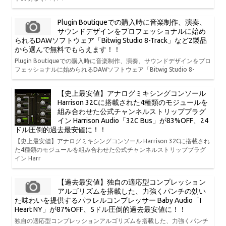
Plugin Boutiqueでの購入時に音楽制作、演奏、
サウンドデザインをプロフェッショナルに始め
られるDAWソフトウェア「Bitwig Studio 8-Track」など2製品
から選んで無料でもらえます！！
Plugin Boutiqueでの購入時に音楽制作、演奏、サウンドデザインをプロ
フェッショナルに始められるDAWソフトウェア「Bitwig Studio 8-
【史上最安値】アナログミキシングコンソール
Harrison 32Cに搭載された4種類のモジュールを
組み合わせた公式チャンネルストリッププラグ
イン Harrison Audio「32C Bus」が83%OFF、24
ドル圧倒的過去最安値に！！
【史上最安値】アナログミキシングコンソール Harrison 32Cに搭載され
た4種類のモジュールを組み合わせた公式チャンネルストリッププラグ
イン Harr
【過去最安値】独自の適応型コンプレッション
アルゴリズムを搭載した、力強くパンチの効い
た味わいを提供するパラレルコンプレッサー Baby Audio「I
Heart NY」が87%OFF、5ドル圧倒的過去最安値に！！
独自の適応型コンプレッションアルゴリズムを搭載した、力強くパンチ