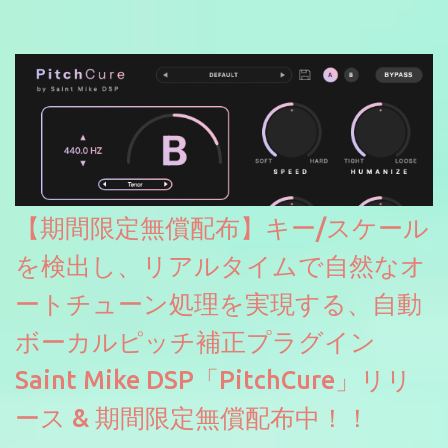
【期間限定無償配布】キー/スケール
を検出し、リアルタイムで自然なオ
ートチューン処理を実現する、自動
ボーカルピッチ補正プラグイン
Saint Mike DSP「PitchCure」リリ
ース & 期間限定無償配布中！！