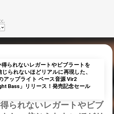
スキップしてメイン コンテンツに移動
c.
か得られないレガートやビブラートを
信じられないほどリアルに再現した、
アップライト ベース音源 Vir2
 Upright Bass」リリース！発売記念セール
か得られないレガートやビブ