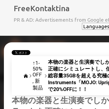
FreeKontaktina
PR & AD: Advertisements from Google et
本物の楽器と生演奏でし
↑1-
50%
正確にシミュレートし、
OFF
総容量35GBを超える究極の
新
Instruments「MOJO:
製品
で20%OFFに！！
本物の楽器と生演奏でし