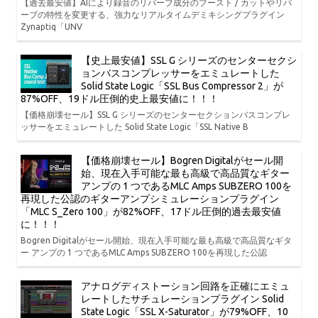
【過去最安値】AIにより録音のリバーブ成分のブースト / カットやリバ
ーブの特性を変更する、強力なリアルタイムデミキシングプラグイン
Zynaptiq「UNV
【史上最安値】SSL G シリーズのセンターセクシ
ョンバスコンプレッサーをエミュレートした
Solid State Logic「SSL Bus Compressor 2」が
87%OFF、19ドル圧倒的史上最安値に！！！
【価格崩壊セール】SSL G シリーズのセンターセクションバスコンプレ
ッサーをエミュレートした Solid State Logic「SSL Native B
【価格崩壊セール】Bogren Digitalがセール開
始、現在入手可能な最も高級で高品質なギター
アンプの 1 つであるMLC Amps SUBZERO 100を
再現した公認のギターアンプシミュレーションプラグイン
「MLC S_Zero 100」が82%OFF、17ドル圧倒的過去最安値
に！！！
Bogren Digitalがセール開始、現在入手可能な最も高級で高品質なギタ
ー アンプの 1 つであるMLC Amps SUBZERO 100を再現した公認
アナログディストーション回路を正確にエミュ
レートしたサチュレーションプラグイン Solid
State Logic「SSL X-Saturator」が79%OFF、10