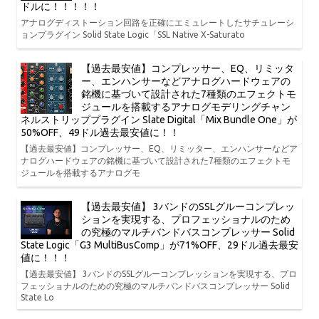
ドルに！！！！！
アナログディストーション回路を正確にエミュレートしたサチュレーシ
ョンプラグイン Solid State Logic「SSL Native X-Saturato
【過去最安値】コンプレッサー、EQ、リミッタ
ー、エンハンサーなどアナログハードウェアの
銘機に基づいて設計された7種類のエフェクトモ
ジュールを搭載するアナログモデリングチャン
ネルストリッププラグイン Slate Digital「Mix Bundle One」が
50%OFF、49ドル過去最安値に！！
【過去最安値】コンプレッサー、EQ、リミッター、エンハンサーなどア
ナログハードウェアの銘機に基づいて設計された7種類のエフェクトモ
ジュールを搭載するアナログモ
【過去最安値】 3バンドのSSLグルーコンプレッ
ションを実現する、プロフェッショナルのため
の究極のマルチバンドバスコンプレッサー Solid
State Logic「G3 MultiBusComp」が71%OFF、29ドル過去最安
値に！！！
【過去最安値】 3バンドのSSLグルーコンプレッションを実現する、プロ
フェッショナルのための究極のマルチバンドバスコンプレッサー Solid
State Lo