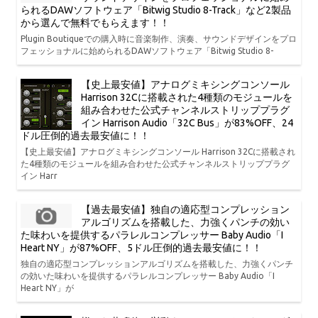
られるDAWソフトウェア「Bitwig Studio 8-Track」など2製品
から選んで無料でもらえます！！
Plugin Boutiqueでの購入時に音楽制作、演奏、サウンドデザインをプロ
フェッショナルに始められるDAWソフトウェア「Bitwig Studio 8-
【史上最安値】アナログミキシングコンソール
Harrison 32Cに搭載された4種類のモジュールを
組み合わせた公式チャンネルストリッププラグ
イン Harrison Audio「32C Bus」が83%OFF、24
ドル圧倒的過去最安値に！！
【史上最安値】アナログミキシングコンソール Harrison 32Cに搭載され
た4種類のモジュールを組み合わせた公式チャンネルストリッププラグ
イン Harr
【過去最安値】独自の適応型コンプレッション
アルゴリズムを搭載した、力強くパンチの効い
た味わいを提供するパラレルコンプレッサー Baby Audio「I
Heart NY」が87%OFF、5ドル圧倒的過去最安値に！！
独自の適応型コンプレッションアルゴリズムを搭載した、力強くパンチ
の効いた味わいを提供するパラレルコンプレッサー Baby Audio「I
Heart NY」が