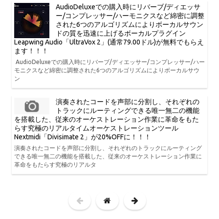
AudioDeluxeでの購入時にリバーブ/ディエッサ
ー/コンプレッサー/ハーモニクスなど綿密に調整
された6つのアルゴリズムによりボーカルサウン
ドの質を迅速に上げるボーカルプラグイン
Leapwing Audio「UltraVox 2」(通常79.00ドル)が無料でもらえ
ます！！！
AudioDeluxeでの購入時にリバーブ/ディエッサー/コンプレッサー/ハー
モニクスなど綿密に調整された6つのアルゴリズムによりボーカルサウ
ン
演奏されたコードを声部に分割し、それぞれの
トラックにルーティングできる唯一無二の機能
を搭載した、従来のオーケストレーション作業に革命をもた
らす究極のリアルタイムオーケストレーションツール
Nextmidi「Divisimate 2」が20%OFFに！！！
演奏されたコードを声部に分割し、それぞれのトラックにルーティング
できる唯一無二の機能を搭載した、従来のオーケストレーション作業に
革命をもたらす究極のリアルタ