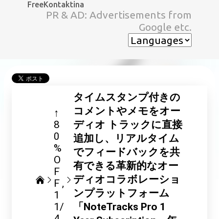
FreeKontaktina
スキップしてメイン コンテンツに移動
PR & AD: Advertisements from
Google etc.
タイムスタンプ付きの
コメントやメモをオー
↑
8
ディオ トラックに直接
0
追加し、リアルタイム
%
でフィードバックを共
O
有できる革新的なオー
F
ディオコラボレーショ
F
ンプラットフォーム
1
1/
「NoteTracks Pro 1
4