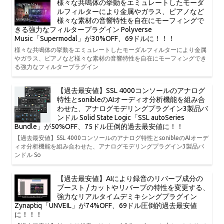
様々な共鳴体の挙動をエミュレートしたモーダ
ルフィルターにより金属やガラス、ピアノなど
様々な素材の音響特性を自在にモーフィングで
きる強力なフィルタープラグイン Polyverse
Music「Supermodal」が30%OFF、69ドルに！！！
様々な共鳴体の挙動をエミュレートしたモーダルフィルターにより金属
やガラス、ピアノなど様々な素材の音響特性を自在にモーフィングでき
る強力なフィルタープラグイン
【過去最安値】SSL 4000コンソールのアナログ
特性とsonibleのAIオーディオ分析機能を組み合
わせた、アナログモデリングプラグイン3製品バ
ンドル Solid State Logic「SSL autoSeries
Bundle」が50%OFF、75ドル圧倒的過去最安値に！！
【過去最安値】SSL 4000コンソールのアナログ特性とsonibleのAIオーデ
ィオ分析機能を組み合わせた、アナログモデリングプラグイン3製品バ
ンドル So
【過去最安値】AIにより録音のリバーブ成分の
ブースト / カットやリバーブの特性を変更する、
強力なリアルタイムデミキシングプラグイン
Zynaptiq「UNVEIL」が74%OFF、69ドル圧倒的過去最安値
に！！！