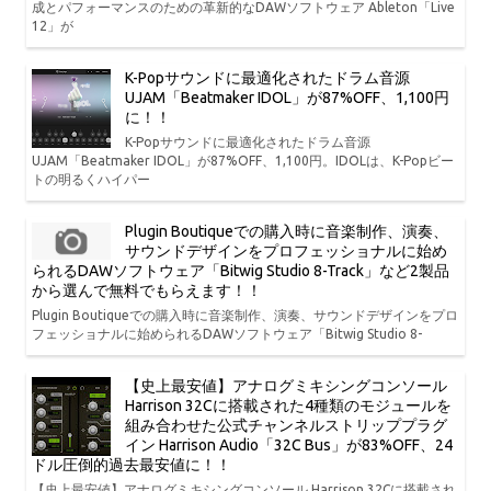
成とパフォーマンスのための革新的なDAWソフトウェア Ableton「Live
12」が
K-Popサウンドに最適化されたドラム音源
UJAM「Beatmaker IDOL」が87%OFF、1,100円
に！！
K-Popサウンドに最適化されたドラム音源
UJAM「Beatmaker IDOL」が87%OFF、1,100円。IDOLは、K-Popビー
トの明るくハイパー
Plugin Boutiqueでの購入時に音楽制作、演奏、
サウンドデザインをプロフェッショナルに始め
られるDAWソフトウェア「Bitwig Studio 8-Track」など2製品
から選んで無料でもらえます！！
Plugin Boutiqueでの購入時に音楽制作、演奏、サウンドデザインをプロ
フェッショナルに始められるDAWソフトウェア「Bitwig Studio 8-
【史上最安値】アナログミキシングコンソール
Harrison 32Cに搭載された4種類のモジュールを
組み合わせた公式チャンネルストリッププラグ
イン Harrison Audio「32C Bus」が83%OFF、24
ドル圧倒的過去最安値に！！
【史上最安値】アナログミキシングコンソール Harrison 32Cに搭載され