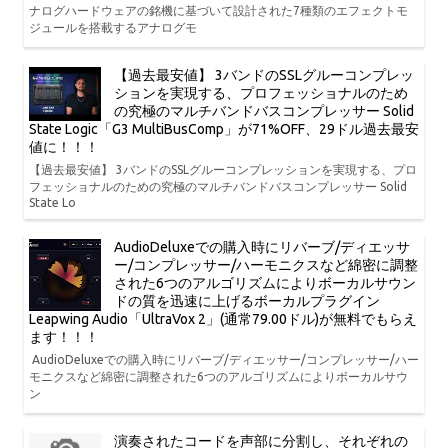
ナログハードウェアの銘機に基づいて設計された7種類のエフェクトモ
ジュールを搭載するアナログモ
【過去最安値】 3バンドのSSLグルーコンプレッ
ションを実現する、プロフェッショナルのため
の究極のマルチバンドバスコンプレッサー Solid
State Logic「G3 MultiBusComp」が71%OFF、29ドル過去最安
値に！！！
【過去最安値】 3バンドのSSLグルーコンプレッションを実現する、プロ
フェッショナルのための究極のマルチバンドバスコンプレッサー Solid
State Lo
AudioDeluxeでの購入時にリバーブ/ディエッサ
ー/コンプレッサー/ハーモニクスなど綿密に調整
された6つのアルゴリズムによりボーカルサウン
ドの質を迅速に上げるボーカルプラグイン
Leapwing Audio「UltraVox 2」(通常79.00ドル)が無料でもらえ
ます！！！
AudioDeluxeでの購入時にリバーブ/ディエッサー/コンプレッサー/ハー
モニクスなど綿密に調整された6つのアルゴリズムによりボーカルサウ
ン
演奏されたコードを声部に分割し、それぞれの