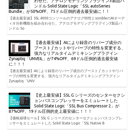
わせた、アナログモデリングプラグイン3製品バ
ンドル Solid State Logic「SSL autoSeries
Bundle」が50%OFF、75ドル圧倒的過去最安値に！！
【過去最安値】SSL 4000コンソールのアナログ特性とsonibleのAIオーデ
ィオ分析機能を組み合わせた、アナログモデリングプラグイン3製品バ
ンドル So
【過去最安値】AIにより録音のリバーブ成分の
ブースト / カットやリバーブの特性を変更する、
強力なリアルタイムデミキシングプラグイン
Zynaptiq「UNVEIL」が74%OFF、69ドル圧倒的過去最安値
に！！！
【過去最安値】AIにより録音のリバーブ成分のブースト / カットやリバ
ーブの特性を変更する、強力なリアルタイムデミキシングプラグイン
Zynaptiq「UNV
【史上最安値】SSL G シリーズのセンターセクシ
ョンバスコンプレッサーをエミュレートした
Solid State Logic「SSL Bus Compressor 2」が
87%OFF、19ドル圧倒的史上最安値に！！！
【価格崩壊セール】SSL G シリーズのセンターセクションバスコンプレ
ッサーをエミュレートした Solid State Logic「SSL Native B