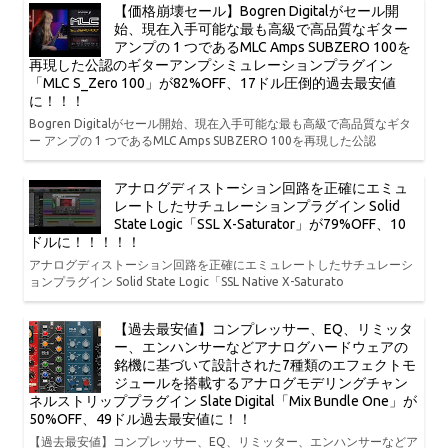
【価格崩壊セール】Bogren Digitalがセール開
始、現在入手可能な最も高級で高品質なギター
アンプの 1 つであるMLC Amps SUBZERO 100を
再現した公認のギターアンプシミュレーションプラグイン
「MLC S_Zero 100」が82%OFF、17ドル圧倒的過去最安値
に！！！
Bogren Digitalがセール開始、現在入手可能な最も高級で高品質なギタ
ー アンプの 1 つであるMLC Amps SUBZERO 100を再現した公認
アナログディストーション回路を正確にエミュ
レートしたサチュレーションプラグイン Solid
State Logic「SSL X-Saturator」が79%OFF、10
ドルに！！！！！
アナログディストーション回路を正確にエミュレートしたサチュレーシ
ョンプラグイン Solid State Logic「SSL Native X-Saturato
【過去最安値】コンプレッサー、EQ、リミッタ
ー、エンハンサーなどアナログハードウェアの
銘機に基づいて設計された7種類のエフェクトモ
ジュールを搭載するアナログモデリングチャン
ネルストリッププラグイン Slate Digital「Mix Bundle One」が
50%OFF、49ドル過去最安値に！！
【過去最安値】コンプレッサー、EQ、リミッター、エンハンサーなどア