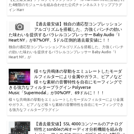
た4種類のモジュールを組み合わせた公式チャンネルストリッププラグ
イン Harr
【過去最安値】独自の適応型コンプレッション
アルゴリズムを搭載した、力強くパンチの効い
た味わいを提供するパラレルコンプレッサー Baby Audio「I
Heart NY」が87%OFF、5ドル圧倒的過去最安値に！！
独自の適応型コンプレッションアルゴリズムを搭載した、力強くパンチ
の効いた味わいを提供するパラレルコンプレッサー Baby Audio「I
Heart NY」が
様々な共鳴体の挙動をエミュレートしたモーダ
ルフィルターにより金属やガラス、ピアノなど
様々な素材の音響特性を自在にモーフィングで
きる強力なフィルタープラグイン Polyverse
Music「Supermodal」が30%OFF、69ドルに！！！
様々な共鳴体の挙動をエミュレートしたモーダルフィルターにより金属
やガラス、ピアノなど様々な素材の音響特性を自在にモーフィングでき
る強力なフィルタープラグイン
【過去最安値】SSL 4000コンソールのアナログ
特性とsonibleのAIオーディオ分析機能を組み合