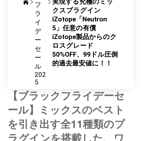
実現する究極のミッ
フ
クスプラグイン
ラ
iZotope「Neutron
イ
5」任意の有償
デ
iZotope製品からのク
ー
ロスグレード
セ
50%OFF、99ドル圧倒
ー
的過去最安値に！！
ル
202
5
【ブラックフライデーセ
ール】ミックスのベスト
を引き出す全11種類のプ
ラグインを搭載した、ワ