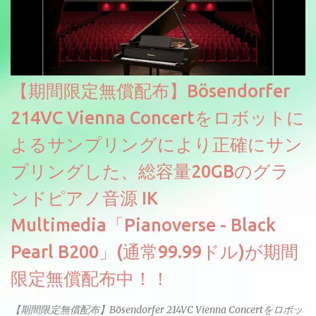
【期間限定無償配布】Bösendorfer
214VC Vienna Concertをロボットに
よるサンプリングにより正確にサン
プリングした、総容量20GBのグラ
ンドピアノ音源 IK
Multimedia「Pianoverse - Black
Pearl B200」(通常99.99ドル)が期間
限定無償配布中！！
【期間限定無償配布】Bösendorfer 214VC Vienna Concertをロボッ