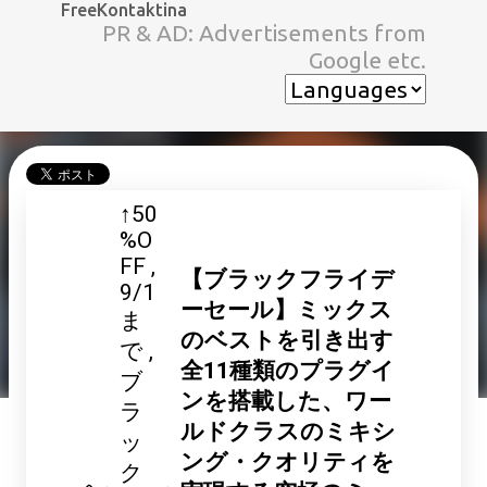
FreeKontaktina
スキップしてメイン コンテンツに移動
PR & AD: Advertisements from
Google etc.
↑50
%O
FF
【ブラックフライデ
9/1
ーセール】ミックス
ま
のベストを引き出す
で
全11種類のプラグイ
ブ
ンを搭載した、ワー
ラ
ルドクラスのミキシ
ッ
ング・クオリティを
ク