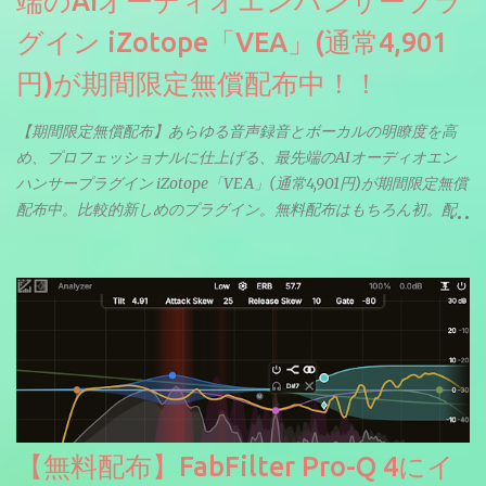
端のAIオーディオエンハンサープラ
グイン iZotope「VEA」(通常4,901
円)が期間限定無償配布中！！
【期間限定無償配布】あらゆる音声録音とボーカルの明瞭度を高
め、プロフェッショナルに仕上げる、最先端のAIオーディオエン
ハンサープラグイン iZotope「VEA」(通常4,901円)が期間限定無償
配布中。比較的新しめのプラグイン。無料配布はもちろん初。配
信やナレーションにもぴったり。ボーカルミックスやVTuberさん
にも。
【無料配布】FabFilter Pro-Q 4にイ