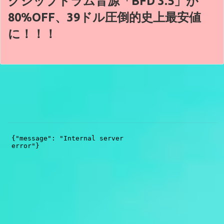
グシップドラム音源「BFD 3.5」が
80%OFF、39ドル圧倒的史上最安値
に！！！