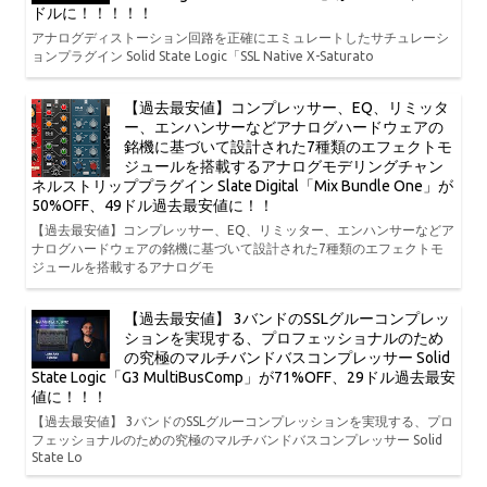
ドルに！！！！！
アナログディストーション回路を正確にエミュレートしたサチュレーシ
ョンプラグイン Solid State Logic「SSL Native X-Saturato
【過去最安値】コンプレッサー、EQ、リミッタ
ー、エンハンサーなどアナログハードウェアの
銘機に基づいて設計された7種類のエフェクトモ
ジュールを搭載するアナログモデリングチャン
ネルストリッププラグイン Slate Digital「Mix Bundle One」が
50%OFF、49ドル過去最安値に！！
【過去最安値】コンプレッサー、EQ、リミッター、エンハンサーなどア
ナログハードウェアの銘機に基づいて設計された7種類のエフェクトモ
ジュールを搭載するアナログモ
【過去最安値】 3バンドのSSLグルーコンプレッ
ションを実現する、プロフェッショナルのため
の究極のマルチバンドバスコンプレッサー Solid
State Logic「G3 MultiBusComp」が71%OFF、29ドル過去最安
値に！！！
【過去最安値】 3バンドのSSLグルーコンプレッションを実現する、プロ
フェッショナルのための究極のマルチバンドバスコンプレッサー Solid
State Lo