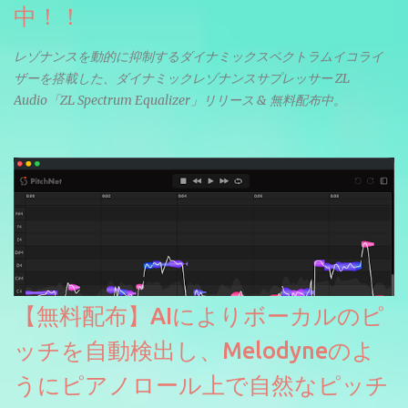
中！！
レゾナンスを動的に抑制するダイナミックスペクトラムイコライ
ザーを搭載した、ダイナミックレゾナンスサプレッサー ZL
Audio「ZL Spectrum Equalizer」リリース & 無料配布中。
【無料配布】AIによりボーカルのピ
ッチを自動検出し、Melodyneのよ
うにピアノロール上で自然なピッチ