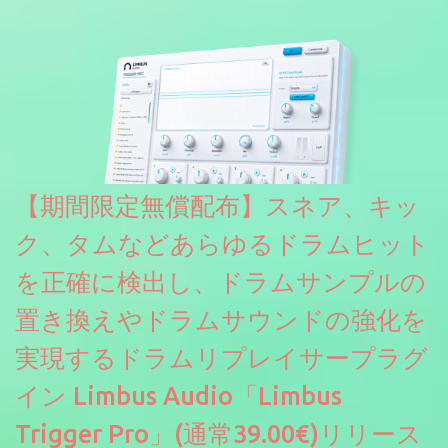
です。パフォーマンス機能とエディット機能以外全ての機能が使
えるようになっています。総容量も7GBを超えます。複数の設定に
より音色が作りこまれているため、あらかじめアルペジオがプロ
グラムされているプリセットも多いですが、アルペジオを切るこ
とももちろんできます。 ほとんどのシンセライブラリは、音を一
度サンプリングしてベロシティで音量を調整します。 しかし、
ELYSIONは違います。ビンテージシンセを含む様々な音源から、
複数のベロシティレイヤーにわたって録音し、各レイヤーを整形
【期間限定無償配布】スネア、キッ
することで、弱く演奏した場合と強く演奏した場合で、全く異な
る音色が得られます。単に音量を変えただけの同じ音ではありま
ク、タムなどあらゆるドラムヒット
せん。
を正確に検出し、ドラムサンプルの
置き換えやドラムサウンドの強化を
実現するドラムリプレイサープラグ
イン Limbus Audio「Limbus
Trigger Pro」(通常39.00€)リリース