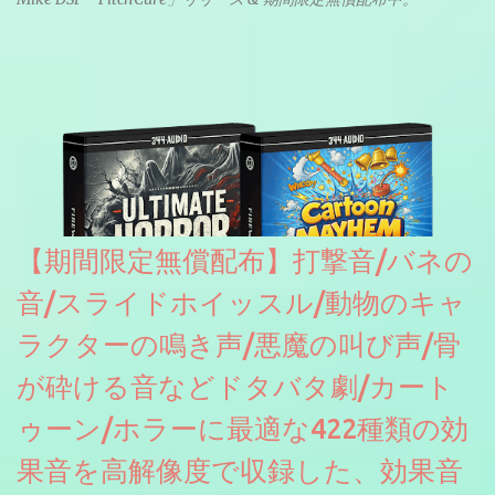
【期間限定無償配布】打撃音/バネの
音/スライドホイッスル/動物のキャ
ラクターの鳴き声/悪魔の叫び声/骨
が砕ける音などドタバタ劇/カート
ゥーン/ホラーに最適な422種類の効
果音を高解像度で収録した、効果音