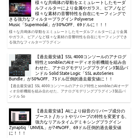
様々な共鳴体の挙動をエミュレートしたモーダ
ルフィルターにより金属やガラス、ピアノなど
様々な素材の音響特性を自在にモーフィングで
きる強力なフィルタープラグイン Polyverse
Music「Supermodal」が30%OFF、69ドルに！！！
様々な共鳴体の挙動をエミュレートしたモーダルフィルターにより金属
やガラス、ピアノなど様々な素材の音響特性を自在にモーフィングでき
る強力なフィルタープラグイン
【過去最安値】SSL 4000コンソールのアナログ
特性とsonibleのAIオーディオ分析機能を組み合
わせた、アナログモデリングプラグイン3製品バ
ンドル Solid State Logic「SSL autoSeries
Bundle」が50%OFF、75ドル圧倒的過去最安値に！！
【過去最安値】SSL 4000コンソールのアナログ特性とsonibleのAIオーデ
ィオ分析機能を組み合わせた、アナログモデリングプラグイン3製品バ
ンドル So
【過去最安値】AIにより録音のリバーブ成分の
ブースト / カットやリバーブの特性を変更する、
強力なリアルタイムデミキシングプラグイン
Zynaptiq「UNVEIL」が74%OFF、69ドル圧倒的過去最安値
に！！！