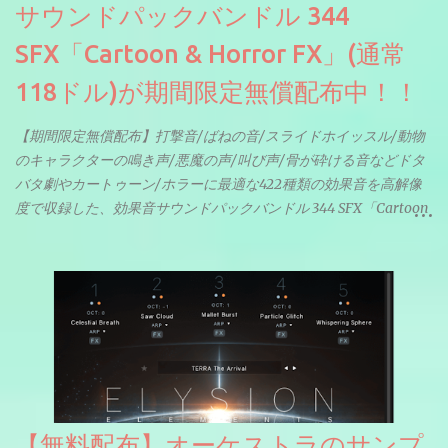
サウンドパックバンドル 344
SFX「Cartoon & Horror FX」(通常
118ドル)が期間限定無償配布中！！
【期間限定無償配布】打撃音/ばねの音/スライドホイッスル/動物
のキャラクターの鳴き声/悪魔の声/叫び声/骨が砕ける音などドタ
バタ劇やカートゥーン/ホラーに最適な422種類の効果音を高解像
度で収録した、効果音サウンドパックバンドル 344 SFX「Cartoon
& Horror FX」(通常118ドル)が期間限定無償配布中。サンプリン
グレート等もしっかりと業界水準を満たしております。
【無料配布】オーケストラのサンプ