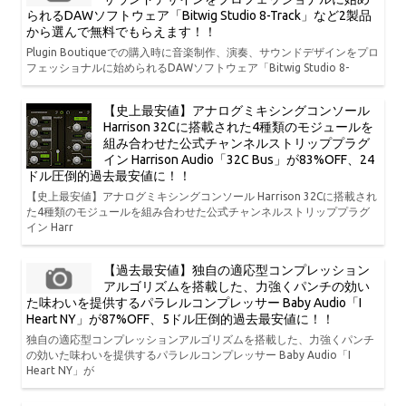
られるDAWソフトウェア「Bitwig Studio 8-Track」など2製品
から選んで無料でもらえます！！
Plugin Boutiqueでの購入時に音楽制作、演奏、サウンドデザインをプロ
フェッショナルに始められるDAWソフトウェア「Bitwig Studio 8-
【史上最安値】アナログミキシングコンソール
Harrison 32Cに搭載された4種類のモジュールを
組み合わせた公式チャンネルストリッププラグ
イン Harrison Audio「32C Bus」が83%OFF、24
ドル圧倒的過去最安値に！！
【史上最安値】アナログミキシングコンソール Harrison 32Cに搭載され
た4種類のモジュールを組み合わせた公式チャンネルストリッププラグ
イン Harr
【過去最安値】独自の適応型コンプレッション
アルゴリズムを搭載した、力強くパンチの効い
た味わいを提供するパラレルコンプレッサー Baby Audio「I
Heart NY」が87%OFF、5ドル圧倒的過去最安値に！！
独自の適応型コンプレッションアルゴリズムを搭載した、力強くパンチ
の効いた味わいを提供するパラレルコンプレッサー Baby Audio「I
Heart NY」が