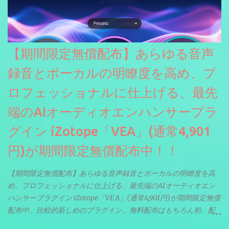
【期間限定無償配布】あらゆる音声
録音とボーカルの明瞭度を高め、プ
ロフェッショナルに仕上げる、最先
端のAIオーディオエンハンサープラ
グイン iZotope「VEA」(通常4,901
円)が期間限定無償配布中！！
【期間限定無償配布】あらゆる音声録音とボーカルの明瞭度を高
め、プロフェッショナルに仕上げる、最先端のAIオーディオエン
ハンサープラグイン iZotope「VEA」(通常4,901円)が期間限定無償
配布中。比較的新しめのプラグイン。無料配布はもちろん初。配
信やナレーションにもぴったり。ボーカルミックスやVTuberさん