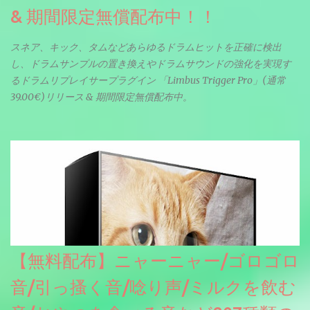
& 期間限定無償配布中！！
スネア、キック、タムなどあらゆるドラムヒットを正確に検出
し、ドラムサンプルの置き換えやドラムサウンドの強化を実現す
るドラムリプレイサープラグイン 「Limbus Trigger Pro」(通常
39.00€)リリース & 期間限定無償配布中。
【無料配布】ニャーニャー/ゴロゴロ
音/引っ搔く音/唸り声/ミルクを飲む