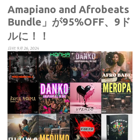
Amapiano and Afrobeats
Bundle」が95%OFF、9ド
ルに！！
日付:
9月 26, 2024