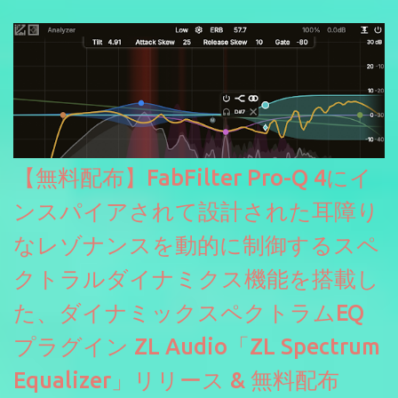
にも。
【無料配布】FabFilter Pro-Q 4にイ
ンスパイアされて設計された耳障り
なレゾナンスを動的に制御するスペ
クトラルダイナミクス機能を搭載し
た、ダイナミックスペクトラムEQ
プラグイン ZL Audio「ZL Spectrum
Equalizer」リリース & 無料配布