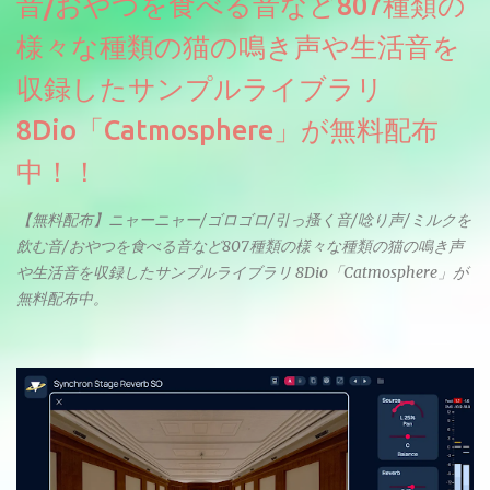
音/おやつを食べる音など807種類の
様々な種類の猫の鳴き声や生活音を
収録したサンプルライブラリ
8Dio「Catmosphere」が無料配布
中！！
【無料配布】ニャーニャー/ゴロゴロ/引っ搔く音/唸り声/ミルクを
飲む音/おやつを食べる音など807種類の様々な種類の猫の鳴き声
や生活音を収録したサンプルライブラリ 8Dio「Catmosphere」が
無料配布中。