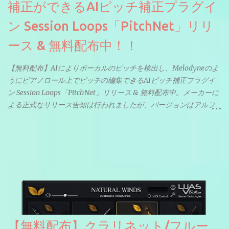
補正ができるAIピッチ補正プラグイ
ン Session Loops「PitchNet」リリ
ース & 無料配布中！！
【無料配布】AIによりボーカルのピッチを検出し、Melodyneのよ
うにピアノロール上でピッチの編集できるAIピッチ補正プラグイ
ン Session Loops「PitchNet」リリース & 無料配布中。メーカーに
よる正式なリリース告知は行われましたが、バージョンはアルフ
ァと記載されているようなので今後アップデートで細かいバグな
どが修正されていくのだと思われます。筆者もざっくりと確認し
たところ動作は問題なさそうです。KVR Developer Challenge
2026に出品されている製品になります。国内代理店でも取り扱い
のあるDrumNetのメーカーです。調べたところによるとオープン
ソースを元に設計・改良した製品のようです。
【無料配布】クラリネット/フルー