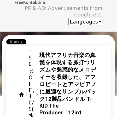
FreeKontaktina
スキップしてメイン コンテンツに移動
PR & AD: Advertisements from
Google etc.
↑
現代アフリカ音楽の真
9
髄を体現する脈打つリ
0
ズムや魅惑的なメロデ
％
ィーを収録した、アフ
O
F
ロビートとアマピアノ
F
に最適なサンプルパッ
1
ク12製品バンドル T-
0/
KID The
9(
Producer「12in1
水