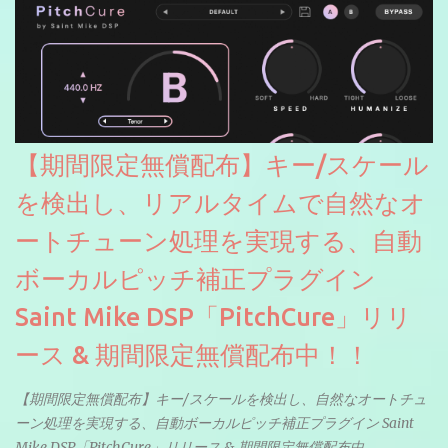
【期間限定無償配布】キー/スケール
を検出し、リアルタイムで自然なオ
ートチューン処理を実現する、自動
ボーカルピッチ補正プラグイン
Saint Mike DSP「PitchCure」リリ
ース & 期間限定無償配布中！！
【期間限定無償配布】キー/スケールを検出し、自然なオートチュ
ーン処理を実現する、自動ボーカルピッチ補正プラグイン Saint
Mike DSP「PitchCure」リリース & 期間限定無償配布中。