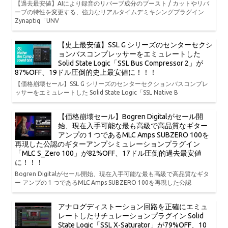
【過去最安値】AIにより録音のリバーブ成分のブースト / カットやリバ
ーブの特性を変更する、強力なリアルタイムデミキシングプラグイン
Zynaptiq「UNV
【史上最安値】SSL G シリーズのセンターセクシ
ョンバスコンプレッサーをエミュレートした
Solid State Logic「SSL Bus Compressor 2」が
87%OFF、19ドル圧倒的史上最安値に！！！
【価格崩壊セール】SSL G シリーズのセンターセクションバスコンプレ
ッサーをエミュレートした Solid State Logic「SSL Native B
【価格崩壊セール】Bogren Digitalがセール開
始、現在入手可能な最も高級で高品質なギター
アンプの 1 つであるMLC Amps SUBZERO 100を
再現した公認のギターアンプシミュレーションプラグイン
「MLC S_Zero 100」が82%OFF、17ドル圧倒的過去最安値
に！！！
Bogren Digitalがセール開始、現在入手可能な最も高級で高品質なギタ
ー アンプの 1 つであるMLC Amps SUBZERO 100を再現した公認
アナログディストーション回路を正確にエミュ
レートしたサチュレーションプラグイン Solid
State Logic「SSL X-Saturator」が79%OFF、10