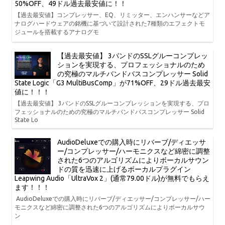
50%OFF、49ドル過去最安値に！！
【過去最安値】コンプレッサー、EQ、リミッター、エンハンサーなどア
ナログハードウェアの銘機に基づいて設計された7種類のエフェクトモ
ジュールを搭載するアナログモ
【過去最安値】 3バンドのSSLグルーコンプレッ
ションを実現する、プロフェッショナルのため
の究極のマルチバンドバスコンプレッサー Solid
State Logic「G3 MultiBusComp」が71%OFF、29ドル過去最安
値に！！！
【過去最安値】 3バンドのSSLグルーコンプレッションを実現する、プロ
フェッショナルのための究極のマルチバンドバスコンプレッサー Solid
State Lo
AudioDeluxeでの購入時にリバーブ/ディエッサ
ー/コンプレッサー/ハーモニクスなど綿密に調整
された6つのアルゴリズムによりボーカルサウン
ドの質を迅速に上げるボーカルプラグイン
Leapwing Audio「UltraVox 2」(通常79.00ドル)が無料でもらえ
ます！！！
AudioDeluxeでの購入時にリバーブ/ディエッサー/コンプレッサー/ハー
モニクスなど綿密に調整された6つのアルゴリズムによりボーカルサウ
ン