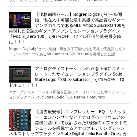
【価格崩壊セール】Bogren Digitalがセール開
始、現在入手可能な最も高級で高品質なギター
アンプの 1 つであるMLC Amps SUBZERO 100を
再現した公認のギターアンプシミュレーションプラグイン
「MLC S_Zero 100」が82%OFF、17ドル圧倒的過去最安値
に！！！
Bogren Digitalがセール開始、現在入手可能な最も高級で高品質なギタ
ー アンプの 1 つであるMLC Amps SUBZERO 100を再現した公認
アナログディストーション回路を正確にエミュ
レートしたサチュレーションプラグイン Solid
State Logic「SSL X-Saturator」が79%OFF、10
ドルに！！！！！
アナログディストーション回路を正確にエミュレートしたサチュレーシ
ョンプラグイン Solid State Logic「SSL Native X-Saturato
【過去最安値】コンプレッサー、EQ、リミッタ
ー、エンハンサーなどアナログハードウェアの
銘機に基づいて設計された7種類のエフェクトモ
ジュールを搭載するアナログモデリングチャン
ネルストリッププラグイン Slate Digital「Mix Bundle One」が