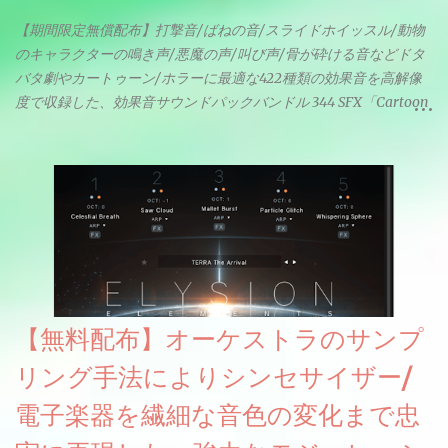
【期間限定無償配布】打撃音/ばねの音/スライドホイッスル/動物
のキャラクターの鳴き声/悪魔の声/叫び声/骨が砕ける音などドタ
バタ劇やカートゥーン/ホラーに最適な422種類の効果音を高解像
度で収録した、効果音サウンドパックバンドル 344 SFX「Cartoon
& Horror FX」(通常118ドル)が期間限定無償配布中。サンプリン
グレート等もしっかりと業界水準を満たしております。
【無料配布】オーケストラのサンプ
リング手法によりシンセサイザー/
電子楽器を繊細な音色の変化まで忠