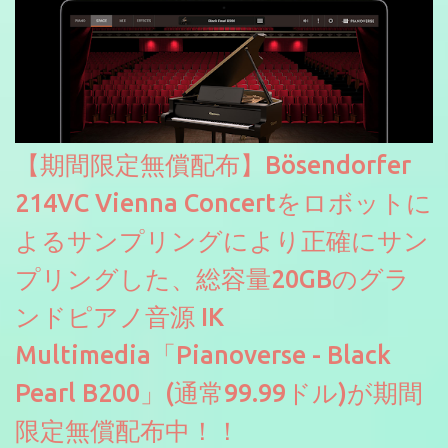
【期間限定無償配布】Bösendorfer
214VC Vienna Concertをロボットに
よるサンプリングにより正確にサン
プリングした、総容量20GBのグラ
ンドピアノ音源 IK
Multimedia「Pianoverse - Black
Pearl B200」(通常99.99ドル)が期間
限定無償配布中！！