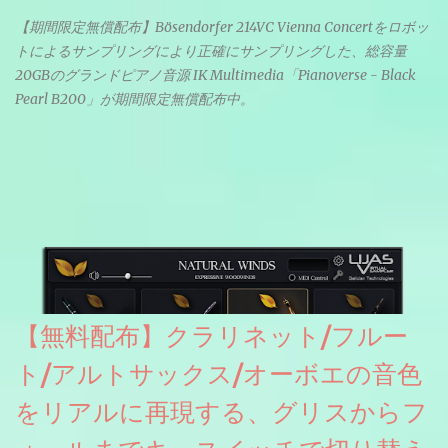
【期間限定無償配布】Bösendorfer 214VC Vienna Concertをロボッ
トによるサンプリングにより正確にサンプリングした、総容量
20GBのグランドピアノ音源 IK Multimedia「Pianoverse - Black
Pearl B200」が期間限定無償配布中。
【無料配布】クラリネット/フルー
ト/アルトサックス/オーボエの音色
をリアルに再現する、グリスからフ