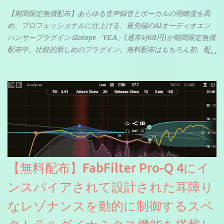
【期間限定無償配布】あらゆる音声録音とボーカルの明瞭度を高
め、プロフェッショナルに仕上げる、最先端のAIオーディオエン
ハンサープラグイン iZotope「VEA」(通常4,901円)が期間限定無償
配布中。比較的新しめのプラグイン。無料配布はもちろん初。配
信やナレーションにもぴったり。ボーカルミックスやVTuberさん
にも。
【無料配布】FabFilter Pro-Q 4にイ
ンスパイアされて設計された耳障り
なレゾナンスを動的に制御するスペ