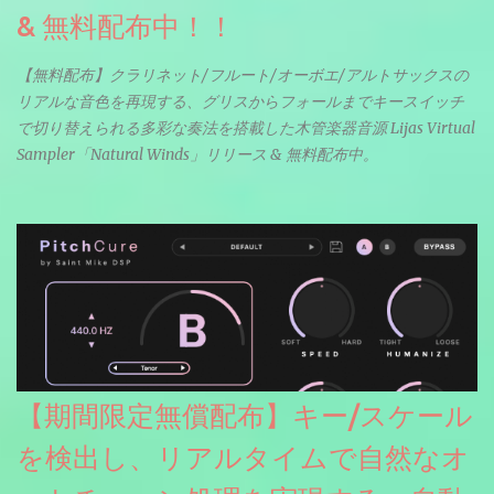
& 無料配布中！！
【無料配布】クラリネット/フルート/オーボエ/アルトサックスの
リアルな音色を再現する、グリスからフォールまでキースイッチ
で切り替えられる多彩な奏法を搭載した木管楽器音源 Lijas Virtual
Sampler「Natural Winds」リリース & 無料配布中。
【期間限定無償配布】キー/スケール
を検出し、リアルタイムで自然なオ