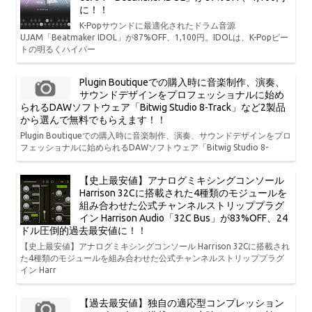
に！！
K-Popサウンドに最適化されたドラム音源
UJAM「Beatmaker IDOL」が87%OFF、1,100円。IDOLは、K-Popビー
トの明るくハイパー
Plugin Boutiqueでの購入時に音楽制作、演奏、
サウンドデザインをプロフェッショナルに始め
られるDAWソフトウェア「Bitwig Studio 8-Track」など2製品
から選んで無料でもらえます！！
Plugin Boutiqueでの購入時に音楽制作、演奏、サウンドデザインをプロ
フェッショナルに始められるDAWソフトウェア「Bitwig Studio 8-
【史上最安値】アナログミキシングコンソール
Harrison 32Cに搭載された4種類のモジュールを
組み合わせた公式チャンネルストリッププラグ
イン Harrison Audio「32C Bus」が83%OFF、24
ドル圧倒的過去最安値に！！
【史上最安値】アナログミキシングコンソール Harrison 32Cに搭載され
た4種類のモジュールを組み合わせた公式チャンネルストリッププラグ
イン Harr
【過去最安値】独自の適応型コンプレッション