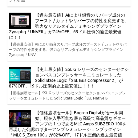
ンドル So
【過去最安値】AIにより録音のリバーブ成分の
ブースト / カットやリバーブの特性を変更する、
強力なリアルタイムデミキシングプラグイン
Zynaptiq「UNVEIL」が74%OFF、69ドル圧倒的過去最安値
に！！！
【過去最安値】AIにより録音のリバーブ成分のブースト / カットやリバ
ーブの特性を変更する、強力なリアルタイムデミキシングプラグイン
Zynaptiq「UNV
【史上最安値】SSL G シリーズのセンターセクシ
ョンバスコンプレッサーをエミュレートした
Solid State Logic「SSL Bus Compressor 2」が
87%OFF、19ドル圧倒的史上最安値に！！！
【価格崩壊セール】SSL G シリーズのセンターセクションバスコンプレ
ッサーをエミュレートした Solid State Logic「SSL Native B
【価格崩壊セール】Bogren Digitalがセール開
始、現在入手可能な最も高級で高品質なギター
アンプの 1 つであるMLC Amps SUBZERO 100を
再現した公認のギターアンプシミュレーションプラグイン
「MLC S_Zero 100」が82%OFF、17ドル圧倒的過去最安値