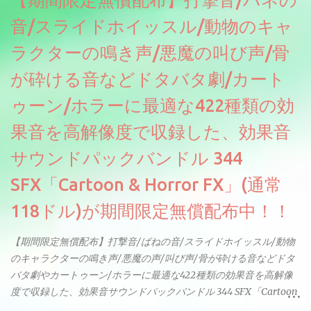
【期間限定無償配布】打撃音/バネの
音/スライドホイッスル/動物のキャ
ラクターの鳴き声/悪魔の叫び声/骨
が砕ける音などドタバタ劇/カート
ゥーン/ホラーに最適な422種類の効
果音を高解像度で収録した、効果音
サウンドパックバンドル 344
SFX「Cartoon & Horror FX」(通常
118ドル)が期間限定無償配布中！！
【期間限定無償配布】打撃音/ばねの音/スライドホイッスル/動物
のキャラクターの鳴き声/悪魔の声/叫び声/骨が砕ける音などドタ
バタ劇やカートゥーン/ホラーに最適な422種類の効果音を高解像
度で収録した、効果音サウンドパックバンドル 344 SFX「Cartoon
& Horror FX」(通常118ドル)が期間限定無償配布中。サンプリン