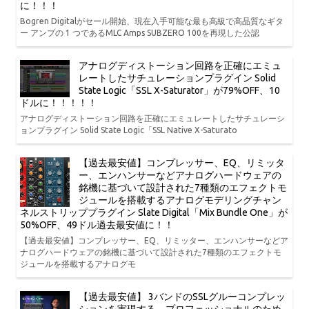
に！！！
Bogren Digitalがセール開始、現在入手可能な最も高級で高品質なギタ
ー アンプの 1 つであるMLC Amps SUBZERO 100を再現した公認
アナログディストーション回路を正確にエミュ
レートしたサチュレーションプラグイン Solid
State Logic「SSL X-Saturator」が79%OFF、10
ドルに！！！！！
アナログディストーション回路を正確にエミュレートしたサチュレーシ
ョンプラグイン Solid State Logic「SSL Native X-Saturato
【過去最安値】コンプレッサー、EQ、リミッタ
ー、エンハンサーなどアナログハードウェアの
銘機に基づいて設計された7種類のエフェクトモ
ジュールを搭載するアナログモデリングチャン
ネルストリッププラグイン Slate Digital「Mix Bundle One」が
50%OFF、49ドル過去最安値に！！
【過去最安値】コンプレッサー、EQ、リミッター、エンハンサーなどア
ナログハードウェアの銘機に基づいて設計された7種類のエフェクトモ
ジュールを搭載するアナログモ
【過去最安値】 3バンドのSSLグルーコンプレッ
ションを実現する、プロフェッショナルのため