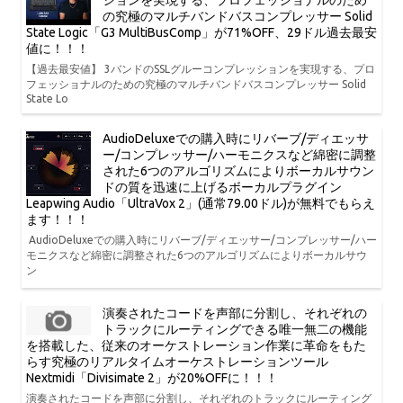
の究極のマルチバンドバスコンプレッサー Solid
State Logic「G3 MultiBusComp」が71%OFF、29ドル過去最安
値に！！！
【過去最安値】 3バンドのSSLグルーコンプレッションを実現する、プロ
フェッショナルのための究極のマルチバンドバスコンプレッサー Solid
State Lo
AudioDeluxeでの購入時にリバーブ/ディエッサ
ー/コンプレッサー/ハーモニクスなど綿密に調整
された6つのアルゴリズムによりボーカルサウン
ドの質を迅速に上げるボーカルプラグイン
Leapwing Audio「UltraVox 2」(通常79.00ドル)が無料でもらえ
ます！！！
AudioDeluxeでの購入時にリバーブ/ディエッサー/コンプレッサー/ハー
モニクスなど綿密に調整された6つのアルゴリズムによりボーカルサウ
ン
演奏されたコードを声部に分割し、それぞれの
トラックにルーティングできる唯一無二の機能
を搭載した、従来のオーケストレーション作業に革命をもた
らす究極のリアルタイムオーケストレーションツール
Nextmidi「Divisimate 2」が20%OFFに！！！
演奏されたコードを声部に分割し、それぞれのトラックにルーティング