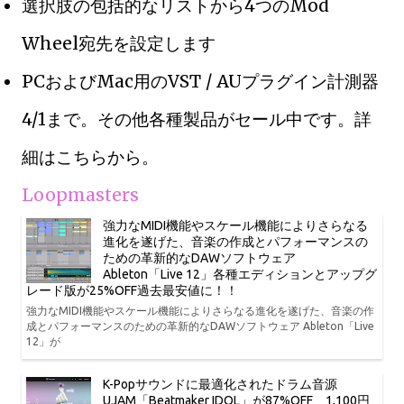
選択肢の包括的なリストから4つのMod
Wheel宛先を設定します
PCおよびMac用のVST / AUプラグイン計測器
4/1まで。その他各種製品がセール中です。詳
細はこちらから。
Loopmasters
強力なMIDI機能やスケール機能によりさらなる
進化を遂げた、音楽の作成とパフォーマンスの
ための革新的なDAWソフトウェア
Ableton「Live 12」各種エディションとアップグ
レード版が25%OFF過去最安値に！！
強力なMIDI機能やスケール機能によりさらなる進化を遂げた、音楽の作
成とパフォーマンスのための革新的なDAWソフトウェア Ableton「Live
12」が
K-Popサウンドに最適化されたドラム音源
UJAM「Beatmaker IDOL」が87%OFF、1,100円