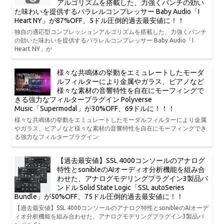
アルゴリズムを搭載した、力強くパンチの効い
た味わいを提供するパラレルコンプレッサー Baby Audio「I
Heart NY」が87%OFF、5ドル圧倒的過去最安値に！！
独自の適応型コンプレッションアルゴリズムを搭載した、力強くパンチ
の効いた味わいを提供するパラレルコンプレッサー Baby Audio「I
Heart NY」が
様々な共鳴体の挙動をエミュレートしたモーダ
ルフィルターにより金属やガラス、ピアノなど
様々な素材の音響特性を自在にモーフィングで
きる強力なフィルタープラグイン Polyverse
Music「Supermodal」が30%OFF、69ドルに！！！
様々な共鳴体の挙動をエミュレートしたモーダルフィルターにより金属
やガラス、ピアノなど様々な素材の音響特性を自在にモーフィングでき
る強力なフィルタープラグイン
【過去最安値】SSL 4000コンソールのアナログ
特性とsonibleのAIオーディオ分析機能を組み合
わせた、アナログモデリングプラグイン3製品バ
ンドル Solid State Logic「SSL autoSeries
Bundle」が50%OFF、75ドル圧倒的過去最安値に！！
【過去最安値】SSL 4000コンソールのアナログ特性とsonibleのAIオーデ
ィオ分析機能を組み合わせた、アナログモデリングプラグイン3製品バ