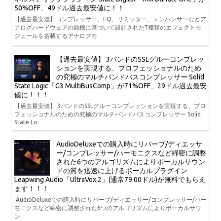
50%OFF、49ドル過去最安値に！！
【過去最安値】コンプレッサー、EQ、リミッター、エンハンサーなどア
ナログハードウェアの銘機に基づいて設計された7種類のエフェクトモ
ジュールを搭載するアナログモ
【過去最安値】 3バンドのSSLグルーコンプレッ
ションを実現する、プロフェッショナルのため
の究極のマルチバンドバスコンプレッサー Solid
State Logic「G3 MultiBusComp」が71%OFF、29ドル過去最安
値に！！！
【過去最安値】 3バンドのSSLグルーコンプレッションを実現する、プロ
フェッショナルのための究極のマルチバンドバスコンプレッサー Solid
State Lo
AudioDeluxeでの購入時にリバーブ/ディエッサ
ー/コンプレッサー/ハーモニクスなど綿密に調整
された6つのアルゴリズムによりボーカルサウン
ドの質を迅速に上げるボーカルプラグイン
Leapwing Audio「UltraVox 2」(通常79.00ドル)が無料でもらえ
ます！！！
AudioDeluxeでの購入時にリバーブ/ディエッサー/コンプレッサー/ハー
モニクスなど綿密に調整された6つのアルゴリズムによりボーカルサウ
ン