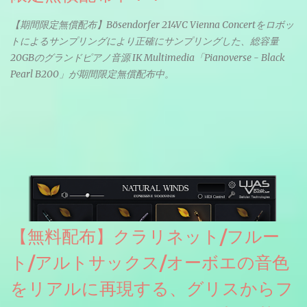
【期間限定無償配布】Bösendorfer 214VC Vienna Concertをロボッ
トによるサンプリングにより正確にサンプリングした、総容量
20GBのグランドピアノ音源 IK Multimedia「Pianoverse - Black
Pearl B200」が期間限定無償配布中。
【無料配布】クラリネット/フルー
ト/アルトサックス/オーボエの音色
をリアルに再現する、グリスからフ