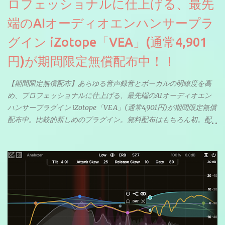
ロフェッショナルに仕上げる、最先
端のAIオーディオエンハンサープラ
グイン iZotope「VEA」(通常4,901
円)が期間限定無償配布中！！
【期間限定無償配布】あらゆる音声録音とボーカルの明瞭度を高
め、プロフェッショナルに仕上げる、最先端のAIオーディオエン
ハンサープラグイン iZotope「VEA」(通常4,901円)が期間限定無償
配布中。比較的新しめのプラグイン。無料配布はもちろん初。配
信やナレーションにもぴったり。ボーカルミックスやVTuberさん
にも。