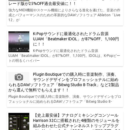
レード版が25%OFF過去最安値に！！
強力なMIDI機能やスケール機能によりさらなる進化を遂げた、音楽の作
成とパフォーマンスのための革新的なDAWソフトウェア Ableton「Live
12」が
K-Popサウンドに最適化されたドラム音源
UJAM「Beatmaker IDOL」が87%OFF、1,100円
に！！
K-Popサウンドに最適化されたドラム音源
UJAM「Beatmaker IDOL」が87%OFF、1,100円。IDOLは、K-Popビー
トの明るくハイパー
Plugin Boutiqueでの購入時に音楽制作、演奏、
サウンドデザインをプロフェッショナルに始め
られるDAWソフトウェア「Bitwig Studio 8-Track」など2製品
から選んで無料でもらえます！！
Plugin Boutiqueでの購入時に音楽制作、演奏、サウンドデザインをプロ
フェッショナルに始められるDAWソフトウェア「Bitwig Studio 8-
【史上最安値】アナログミキシングコンソール
Harrison 32Cに搭載された4種類のモジュールを
組み合わせた公式チャンネルストリッププラグ