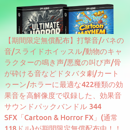
【期間限定無償配布】打撃音/バネの
音/スライドホイッスル/動物のキャ
ラクターの鳴き声/悪魔の叫び声/骨
が砕ける音などドタバタ劇/カート
ゥーン/ホラーに最適な422種類の効
果音を高解像度で収録した、効果音
サウンドパックバンドル 344
SFX「Cartoon & Horror FX」(通常
118ドル)が期間限定無償配布中！！