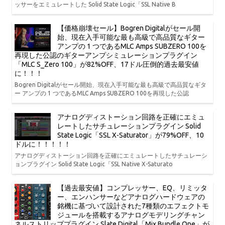
ッサーをエミュレートした Solid State Logic「SSL Native B
【価格崩壊セール】Bogren Digitalがセール開
始、現在入手可能な最も高級で高品質なギター
アンプの 1 つであるMLC Amps SUBZERO 100を
再現した公認のギターアンプシミュレーションプラグイン
「MLC S_Zero 100」が82%OFF、17ドル圧倒的過去最安値
に！！！
Bogren Digitalがセール開始、現在入手可能な最も高級で高品質なギタ
ー アンプの 1 つであるMLC Amps SUBZERO 100を再現した公認
アナログディストーション回路を正確にエミュ
レートしたサチュレーションプラグイン Solid
State Logic「SSL X-Saturator」が79%OFF、10
ドルに！！！！！
アナログディストーション回路を正確にエミュレートしたサチュレーシ
ョンプラグイン Solid State Logic「SSL Native X-Saturato
【過去最安値】コンプレッサー、EQ、リミッタ
ー、エンハンサーなどアナログハードウェアの
銘機に基づいて設計された7種類のエフェクトモ
ジュールを搭載するアナログモデリングチャン
ネルストリッププラグイン Slate Digital「Mix Bundle One」が