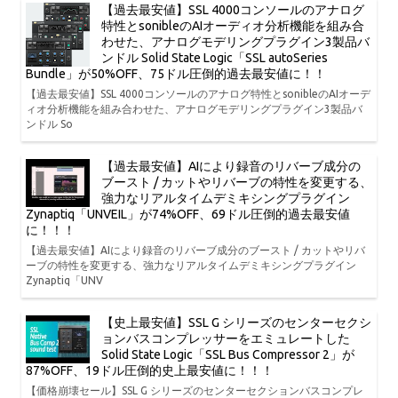
【過去最安値】SSL 4000コンソールのアナログ
特性とsonibleのAIオーディオ分析機能を組み合
わせた、アナログモデリングプラグイン3製品バ
ンドル Solid State Logic「SSL autoSeries
Bundle」が50%OFF、75ドル圧倒的過去最安値に！！
【過去最安値】SSL 4000コンソールのアナログ特性とsonibleのAIオーデ
ィオ分析機能を組み合わせた、アナログモデリングプラグイン3製品バ
ンドル So
【過去最安値】AIにより録音のリバーブ成分の
ブースト / カットやリバーブの特性を変更する、
強力なリアルタイムデミキシングプラグイン
Zynaptiq「UNVEIL」が74%OFF、69ドル圧倒的過去最安値
に！！！
【過去最安値】AIにより録音のリバーブ成分のブースト / カットやリバ
ーブの特性を変更する、強力なリアルタイムデミキシングプラグイン
Zynaptiq「UNV
【史上最安値】SSL G シリーズのセンターセクシ
ョンバスコンプレッサーをエミュレートした
Solid State Logic「SSL Bus Compressor 2」が
87%OFF、19ドル圧倒的史上最安値に！！！
【価格崩壊セール】SSL G シリーズのセンターセクションバスコンプレ