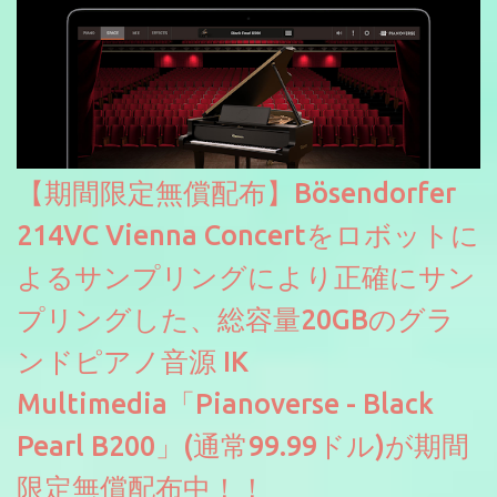
【期間限定無償配布】Bösendorfer
214VC Vienna Concertをロボットに
よるサンプリングにより正確にサン
プリングした、総容量20GBのグラ
ンドピアノ音源 IK
Multimedia「Pianoverse - Black
Pearl B200」(通常99.99ドル)が期間
限定無償配布中！！