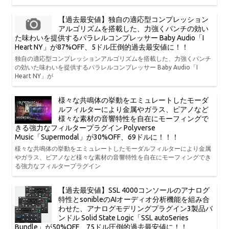
【過去最安値】独自の適応型コンプレッション
アルゴリズムを搭載した、力強くパンチの効い
た味わいを提供するパラレルコンプレッサー Baby Audio「I
Heart NY」が87%OFF、5ドル圧倒的過去最安値に！！
独自の適応型コンプレッションアルゴリズムを搭載した、力強くパンチ
の効いた味わいを提供するパラレルコンプレッサー Baby Audio「I
Heart NY」が
様々な共鳴体の挙動をエミュレートしたモーダ
ルフィルターにより金属やガラス、ピアノなど
様々な素材の音響特性を自在にモーフィングで
きる強力なフィルタープラグイン Polyverse
Music「Supermodal」が30%OFF、69ドルに！！！
様々な共鳴体の挙動をエミュレートしたモーダルフィルターにより金属
やガラス、ピアノなど様々な素材の音響特性を自在にモーフィングでき
る強力なフィルタープラグイン
【過去最安値】SSL 4000コンソールのアナログ
特性とsonibleのAIオーディオ分析機能を組み合
わせた、アナログモデリングプラグイン3製品バ
ンドル Solid State Logic「SSL autoSeries
Bundle」が50%OFF、75ドル圧倒的過去最安値に！！