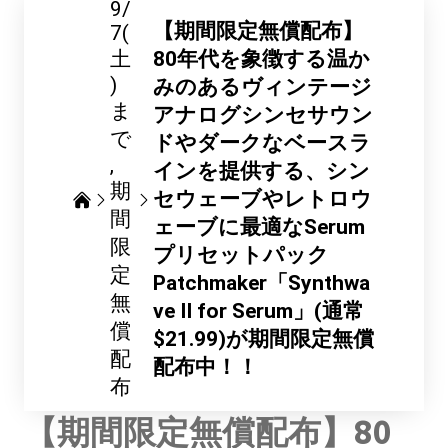
9/
【期間限定無償配布】
7(
土
80年代を象徴する温か
)
みのあるヴィンテージ
ま
アナログシンセサウン
で
ドやダークなベースラ
インを提供する、シン
期
セウェーブやレトロウ
間
ェーブに最適なSerum
限
プリセットパック
定
Patchmaker「Synthwa
無
ve II for Serum」(通常
償
$21.99)が期間限定無償
配
配布中！！
布
【期間限定無償配布】80