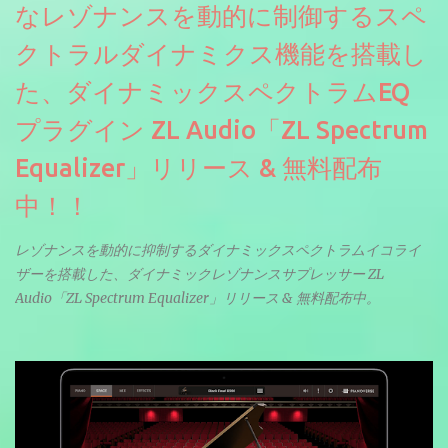
なレゾナンスを動的に制御するスペ
クトラルダイナミクス機能を搭載し
た、ダイナミックスペクトラムEQ
プラグイン ZL Audio「ZL Spectrum
Equalizer」リリース & 無料配布
中！！
レゾナンスを動的に抑制するダイナミックスペクトラムイコライ
ザーを搭載した、ダイナミックレゾナンスサプレッサー ZL
Audio「ZL Spectrum Equalizer」リリース & 無料配布中。