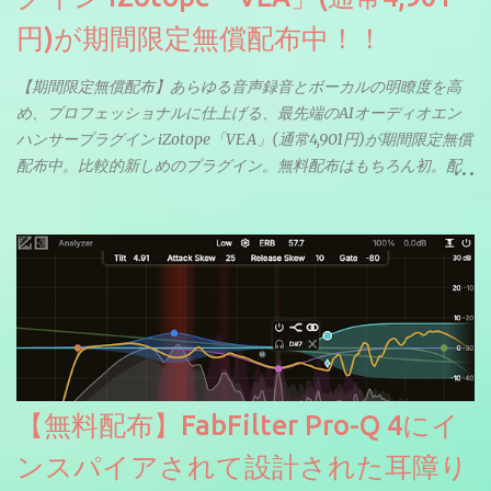
円)が期間限定無償配布中！！
【期間限定無償配布】あらゆる音声録音とボーカルの明瞭度を高
め、プロフェッショナルに仕上げる、最先端のAIオーディオエン
ハンサープラグイン iZotope「VEA」(通常4,901円)が期間限定無償
配布中。比較的新しめのプラグイン。無料配布はもちろん初。配
信やナレーションにもぴったり。ボーカルミックスやVTuberさん
にも。
【無料配布】FabFilter Pro-Q 4にイ
ンスパイアされて設計された耳障り