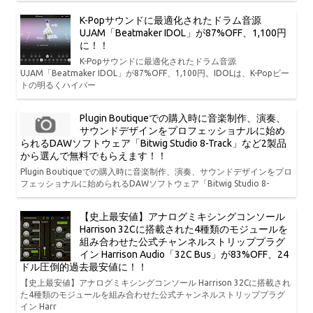
K-Popサウンドに最適化されたドラム音源
UJAM「Beatmaker IDOL」が87%OFF、1,100円
に！！
K-Popサウンドに最適化されたドラム音源
UJAM「Beatmaker IDOL」が87%OFF、1,100円。IDOLは、K-Popビー
トの明るくハイパー
Plugin Boutiqueでの購入時に音楽制作、演奏、
サウンドデザインをプロフェッショナルに始め
られるDAWソフトウェア「Bitwig Studio 8-Track」など2製品
から選んで無料でもらえます！！
Plugin Boutiqueでの購入時に音楽制作、演奏、サウンドデザインをプロ
フェッショナルに始められるDAWソフトウェア「Bitwig Studio 8-
【史上最安値】アナログミキシングコンソール
Harrison 32Cに搭載された4種類のモジュールを
組み合わせた公式チャンネルストリッププラグ
イン Harrison Audio「32C Bus」が83%OFF、24
ドル圧倒的過去最安値に！！
【史上最安値】アナログミキシングコンソール Harrison 32Cに搭載され
た4種類のモジュールを組み合わせた公式チャンネルストリッププラグ
イン Harr