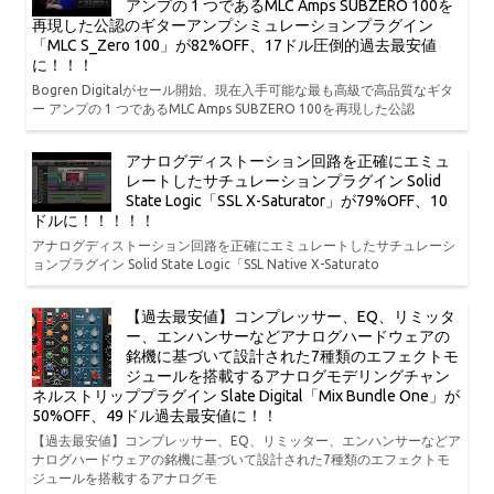
アンプの 1 つであるMLC Amps SUBZERO 100を
再現した公認のギターアンプシミュレーションプラグイン
「MLC S_Zero 100」が82%OFF、17ドル圧倒的過去最安値
に！！！
Bogren Digitalがセール開始、現在入手可能な最も高級で高品質なギタ
ー アンプの 1 つであるMLC Amps SUBZERO 100を再現した公認
アナログディストーション回路を正確にエミュ
レートしたサチュレーションプラグイン Solid
State Logic「SSL X-Saturator」が79%OFF、10
ドルに！！！！！
アナログディストーション回路を正確にエミュレートしたサチュレーシ
ョンプラグイン Solid State Logic「SSL Native X-Saturato
【過去最安値】コンプレッサー、EQ、リミッタ
ー、エンハンサーなどアナログハードウェアの
銘機に基づいて設計された7種類のエフェクトモ
ジュールを搭載するアナログモデリングチャン
ネルストリッププラグイン Slate Digital「Mix Bundle One」が
50%OFF、49ドル過去最安値に！！
【過去最安値】コンプレッサー、EQ、リミッター、エンハンサーなどア
ナログハードウェアの銘機に基づいて設計された7種類のエフェクトモ
ジュールを搭載するアナログモ