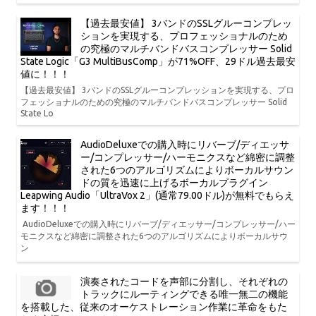
【過去最安値】 3バンドのSSLグルーコンプレッ
ションを実現する、プロフェッショナルのため
の究極のマルチバンドバスコンプレッサー Solid
State Logic「G3 MultiBusComp」が71%OFF、29ドル過去最安
値に！！！
【過去最安値】 3バンドのSSLグルーコンプレッションを実現する、プロ
フェッショナルのための究極のマルチバンドバスコンプレッサー Solid
State Lo
AudioDeluxeでの購入時にリバーブ/ディエッサ
ー/コンプレッサー/ハーモニクスなど綿密に調整
された6つのアルゴリズムによりボーカルサウン
ドの質を迅速に上げるボーカルプラグイン
Leapwing Audio「UltraVox 2」(通常79.00ドル)が無料でもらえ
ます！！！
AudioDeluxeでの購入時にリバーブ/ディエッサー/コンプレッサー/ハー
モニクスなど綿密に調整された6つのアルゴリズムによりボーカルサウ
ン
演奏されたコードを声部に分割し、それぞれの
トラックにルーティングできる唯一無二の機能
を搭載した、従来のオーケストレーション作業に革命をもた