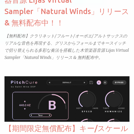
Sampler「Natural Winds」リリース
& 無料配布中！！
【無料配布】クラリネット/フルート/オーボエ/アルトサックスの
リアルな音色を再現する、グリスからフォールまでキースイッチ
で切り替えられる多彩な奏法を搭載した木管楽器音源 Lijas Virtual
Sampler「Natural Winds」リリース & 無料配布中。
【期間限定無償配布】キー/スケール