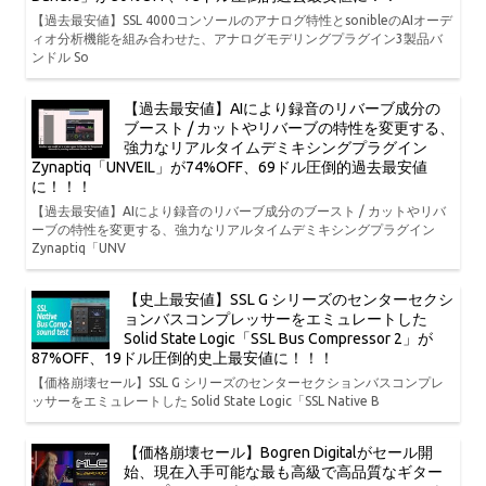
【過去最安値】SSL 4000コンソールのアナログ特性とsonibleのAIオーデ
ィオ分析機能を組み合わせた、アナログモデリングプラグイン3製品バ
ンドル So
【過去最安値】AIにより録音のリバーブ成分の
ブースト / カットやリバーブの特性を変更する、
強力なリアルタイムデミキシングプラグイン
Zynaptiq「UNVEIL」が74%OFF、69ドル圧倒的過去最安値
に！！！
【過去最安値】AIにより録音のリバーブ成分のブースト / カットやリバ
ーブの特性を変更する、強力なリアルタイムデミキシングプラグイン
Zynaptiq「UNV
【史上最安値】SSL G シリーズのセンターセクシ
ョンバスコンプレッサーをエミュレートした
Solid State Logic「SSL Bus Compressor 2」が
87%OFF、19ドル圧倒的史上最安値に！！！
【価格崩壊セール】SSL G シリーズのセンターセクションバスコンプレ
ッサーをエミュレートした Solid State Logic「SSL Native B
【価格崩壊セール】Bogren Digitalがセール開
始、現在入手可能な最も高級で高品質なギター