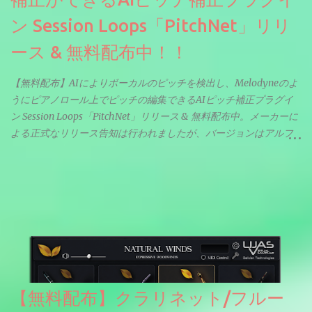
ン Session Loops「PitchNet」リリ
ース & 無料配布中！！
【無料配布】AIによりボーカルのピッチを検出し、Melodyneのよ
うにピアノロール上でピッチの編集できるAIピッチ補正プラグイ
ン Session Loops「PitchNet」リリース & 無料配布中。メーカーに
よる正式なリリース告知は行われましたが、バージョンはアルフ
ァと記載されているようなので今後アップデートで細かいバグな
どが修正されていくのだと思われます。筆者もざっくりと確認し
たところ動作は問題なさそうです。KVR Developer Challenge
2026に出品されている製品になります。国内代理店でも取り扱い
のあるDrumNetのメーカーです。調べたところによるとオープン
ソースを元に設計・改良した製品のようです。
【無料配布】クラリネット/フルー