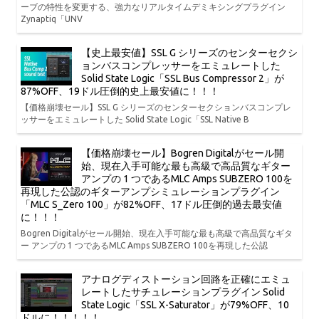
ーブの特性を変更する、強力なリアルタイムデミキシングプラグイン
Zynaptiq「UNV
【史上最安値】SSL G シリーズのセンターセクシ
ョンバスコンプレッサーをエミュレートした
Solid State Logic「SSL Bus Compressor 2」が
87%OFF、19ドル圧倒的史上最安値に！！！
【価格崩壊セール】SSL G シリーズのセンターセクションバスコンプレ
ッサーをエミュレートした Solid State Logic「SSL Native B
【価格崩壊セール】Bogren Digitalがセール開
始、現在入手可能な最も高級で高品質なギター
アンプの 1 つであるMLC Amps SUBZERO 100を
再現した公認のギターアンプシミュレーションプラグイン
「MLC S_Zero 100」が82%OFF、17ドル圧倒的過去最安値
に！！！
Bogren Digitalがセール開始、現在入手可能な最も高級で高品質なギタ
ー アンプの 1 つであるMLC Amps SUBZERO 100を再現した公認
アナログディストーション回路を正確にエミュ
レートしたサチュレーションプラグイン Solid
State Logic「SSL X-Saturator」が79%OFF、10
ドルに！！！！！