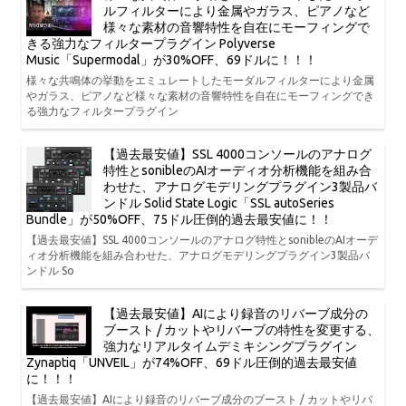
ルフィルターにより金属やガラス、ピアノなど
様々な素材の音響特性を自在にモーフィングで
きる強力なフィルタープラグイン Polyverse
Music「Supermodal」が30%OFF、69ドルに！！！
様々な共鳴体の挙動をエミュレートしたモーダルフィルターにより金属
やガラス、ピアノなど様々な素材の音響特性を自在にモーフィングでき
る強力なフィルタープラグイン
【過去最安値】SSL 4000コンソールのアナログ
特性とsonibleのAIオーディオ分析機能を組み合
わせた、アナログモデリングプラグイン3製品バ
ンドル Solid State Logic「SSL autoSeries
Bundle」が50%OFF、75ドル圧倒的過去最安値に！！
【過去最安値】SSL 4000コンソールのアナログ特性とsonibleのAIオーデ
ィオ分析機能を組み合わせた、アナログモデリングプラグイン3製品バ
ンドル So
【過去最安値】AIにより録音のリバーブ成分の
ブースト / カットやリバーブの特性を変更する、
強力なリアルタイムデミキシングプラグイン
Zynaptiq「UNVEIL」が74%OFF、69ドル圧倒的過去最安値
に！！！
【過去最安値】AIにより録音のリバーブ成分のブースト / カットやリバ