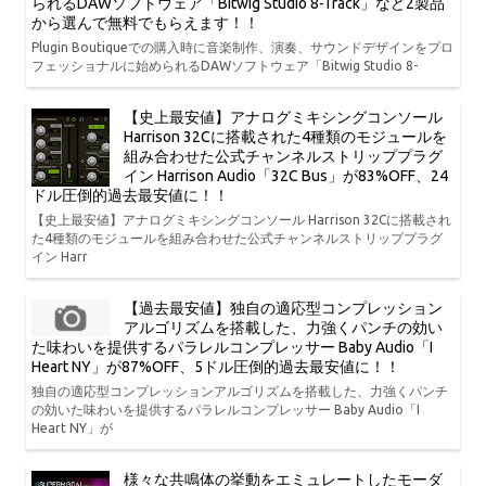
られるDAWソフトウェア「Bitwig Studio 8-Track」など2製品
から選んで無料でもらえます！！
Plugin Boutiqueでの購入時に音楽制作、演奏、サウンドデザインをプロ
フェッショナルに始められるDAWソフトウェア「Bitwig Studio 8-
【史上最安値】アナログミキシングコンソール
Harrison 32Cに搭載された4種類のモジュールを
組み合わせた公式チャンネルストリッププラグ
イン Harrison Audio「32C Bus」が83%OFF、24
ドル圧倒的過去最安値に！！
【史上最安値】アナログミキシングコンソール Harrison 32Cに搭載され
た4種類のモジュールを組み合わせた公式チャンネルストリッププラグ
イン Harr
【過去最安値】独自の適応型コンプレッション
アルゴリズムを搭載した、力強くパンチの効い
た味わいを提供するパラレルコンプレッサー Baby Audio「I
Heart NY」が87%OFF、5ドル圧倒的過去最安値に！！
独自の適応型コンプレッションアルゴリズムを搭載した、力強くパンチ
の効いた味わいを提供するパラレルコンプレッサー Baby Audio「I
Heart NY」が
様々な共鳴体の挙動をエミュレートしたモーダ