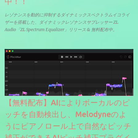
中！！
レゾナンスを動的に抑制するダイナミックスペクトラムイコライ
ザーを搭載した、ダイナミックレゾナンスサプレッサー ZL
Audio「ZL Spectrum Equalizer」リリース & 無料配布中。
【無料配布】AIによりボーカルのピ
ッチを自動検出し、Melodyneのよ
うにピアノロール上で自然なピッチ
補正ができるAIピッチ補正プラグイ