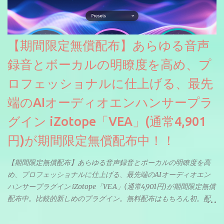
【期間限定無償配布】あらゆる音声
録音とボーカルの明瞭度を高め、プ
ロフェッショナルに仕上げる、最先
端のAIオーディオエンハンサープラ
グイン iZotope「VEA」(通常4,901
円)が期間限定無償配布中！！
【期間限定無償配布】あらゆる音声録音とボーカルの明瞭度を高
め、プロフェッショナルに仕上げる、最先端のAIオーディオエン
ハンサープラグイン iZotope「VEA」(通常4,901円)が期間限定無償
配布中。比較的新しめのプラグイン。無料配布はもちろん初。配
信やナレーションにもぴったり。ボーカルミックスやVTuberさん
にも。