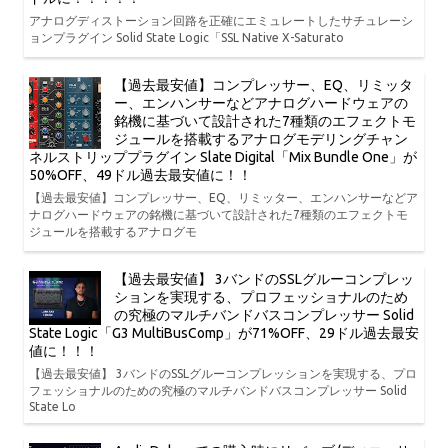
アナログディストーション回路を正確にエミュレートしたサチュレーシ
ョンプラグイン Solid State Logic「SSL Native X-Saturato
【過去最安値】コンプレッサー、EQ、リミッタ
ー、エンハンサーなどアナログハードウェアの
銘機に基づいて設計された7種類のエフェクトモ
ジュールを搭載するアナログモデリングチャン
ネルストリッププラグイン Slate Digital「Mix Bundle One」が
50%OFF、49ドル過去最安値に！！
【過去最安値】コンプレッサー、EQ、リミッター、エンハンサーなどア
ナログハードウェアの銘機に基づいて設計された7種類のエフェクトモ
ジュールを搭載するアナログモ
【過去最安値】 3バンドのSSLグルーコンプレッ
ションを実現する、プロフェッショナルのため
の究極のマルチバンドバスコンプレッサー Solid
State Logic「G3 MultiBusComp」が71%OFF、29ドル過去最安
値に！！！
【過去最安値】 3バンドのSSLグルーコンプレッションを実現する、プロ
フェッショナルのための究極のマルチバンドバスコンプレッサー Solid
State Lo