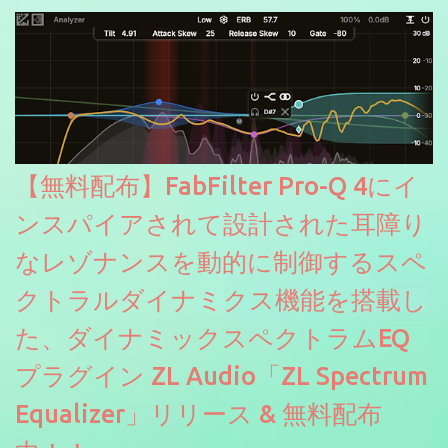
【無料配布】FabFilter Pro-Q 4にイ
ンスパイアされて設計された耳障り
なレゾナンスを動的に制御するスペ
クトラルダイナミクス機能を搭載し
た、ダイナミックスペクトラムEQ
プラグイン ZL Audio「ZL Spectrum
Equalizer」リリース & 無料配布