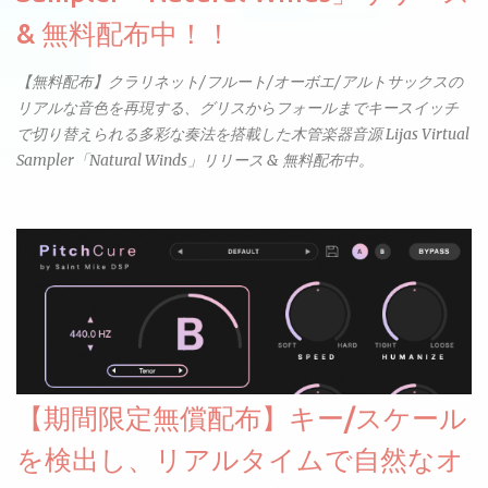
& 無料配布中！！
【無料配布】クラリネット/フルート/オーボエ/アルトサックスの
リアルな音色を再現する、グリスからフォールまでキースイッチ
で切り替えられる多彩な奏法を搭載した木管楽器音源 Lijas Virtual
Sampler「Natural Winds」リリース & 無料配布中。
【期間限定無償配布】キー/スケール
を検出し、リアルタイムで自然なオ