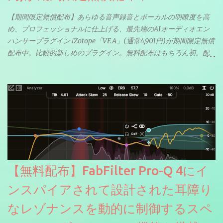
【期間限定無償配布】あらゆる音声録音とボーカルの明瞭度を高
め、プロフェッショナルに仕上げる、最先端のAIオーディオエン
ハンサープラグイン iZotope「VEA」(通常4,901円)が期間限定無償
配布中。比較的新しめのプラグイン。無料配布はもちろん初。配
信やナレーションにもぴったり。ボーカルミックスやVTuberさん
にも。
【無料配布】FabFilter Pro-Q 4にイ
ンスパイアされて設計された耳障り
なレゾナンスを動的に制御するスペ