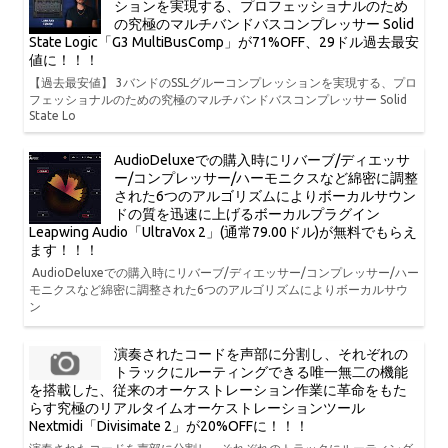
ションを実現する、プロフェッショナルのため
の究極のマルチバンドバスコンプレッサー Solid
State Logic「G3 MultiBusComp」が71%OFF、29ドル過去最安
値に！！！
【過去最安値】 3バンドのSSLグルーコンプレッションを実現する、プロ
フェッショナルのための究極のマルチバンドバスコンプレッサー Solid
State Lo
AudioDeluxeでの購入時にリバーブ/ディエッサ
ー/コンプレッサー/ハーモニクスなど綿密に調整
された6つのアルゴリズムによりボーカルサウン
ドの質を迅速に上げるボーカルプラグイン
Leapwing Audio「UltraVox 2」(通常79.00ドル)が無料でもらえ
ます！！！
AudioDeluxeでの購入時にリバーブ/ディエッサー/コンプレッサー/ハー
モニクスなど綿密に調整された6つのアルゴリズムによりボーカルサウ
ン
演奏されたコードを声部に分割し、それぞれの
トラックにルーティングできる唯一無二の機能
を搭載した、従来のオーケストレーション作業に革命をもた
らす究極のリアルタイムオーケストレーションツール
Nextmidi「Divisimate 2」が20%OFFに！！！