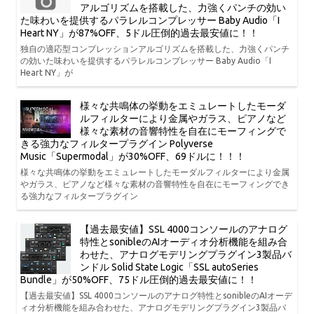
アルゴリズムを搭載した、力強くパンチの効い
た味わいを提供するパラレルコンプレッサー Baby Audio「I
Heart NY」が87%OFF、5ドル圧倒的過去最安値に！！
独自の適応型コンプレッションアルゴリズムを搭載した、力強くパンチ
の効いた味わいを提供するパラレルコンプレッサー Baby Audio「I
Heart NY」が
様々な共鳴体の挙動をエミュレートしたモーダ
ルフィルターにより金属やガラス、ピアノなど
様々な素材の音響特性を自在にモーフィングで
きる強力なフィルタープラグイン Polyverse
Music「Supermodal」が30%OFF、69ドルに！！！
様々な共鳴体の挙動をエミュレートしたモーダルフィルターにより金属
やガラス、ピアノなど様々な素材の音響特性を自在にモーフィングでき
る強力なフィルタープラグイン
【過去最安値】SSL 4000コンソールのアナログ
特性とsonibleのAIオーディオ分析機能を組み合
わせた、アナログモデリングプラグイン3製品バ
ンドル Solid State Logic「SSL autoSeries
Bundle」が50%OFF、75ドル圧倒的過去最安値に！！
【過去最安値】SSL 4000コンソールのアナログ特性とsonibleのAIオーデ
ィオ分析機能を組み合わせた、アナログモデリングプラグイン3製品バ