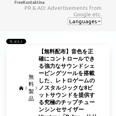
FreeKontaktina
スキップしてメイン コンテンツに移動
PR & AD: Advertisements from
Google etc.
【無料配布】音色を正
確にコントロールでき
る強力なサウンドシェ
ーピングツールを搭載
無
した、レトロゲームの
料
ノスタルジックな8ビ
製
ットサウンドを提供す
品
る究極のチップチュー
ンシンセサイザー