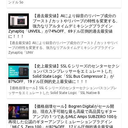
ンドル So
【過去最安値】AIにより録音のリバーブ成分の
ブースト / カットやリバーブの特性を変更する、
強力なリアルタイムデミキシングプラグイン
Zynaptiq「UNVEIL」が74%OFF、69ドル圧倒的過去最安値
に！！！
【過去最安値】AIにより録音のリバーブ成分のブースト / カットやリバ
ーブの特性を変更する、強力なリアルタイムデミキシングプラグイン
Zynaptiq「UNV
【史上最安値】SSL G シリーズのセンターセクシ
ョンバスコンプレッサーをエミュレートした
Solid State Logic「SSL Bus Compressor 2」が
87%OFF、19ドル圧倒的史上最安値に！！！
【価格崩壊セール】SSL G シリーズのセンターセクションバスコンプレ
ッサーをエミュレートした Solid State Logic「SSL Native B
【価格崩壊セール】Bogren Digitalがセール開
始、現在入手可能な最も高級で高品質なギター
アンプの 1 つであるMLC Amps SUBZERO 100を
再現した公認のギターアンプシミュレーションプラグイン
「MLC S_Zero 100」が82%OFF、17ドル圧倒的過去最安値