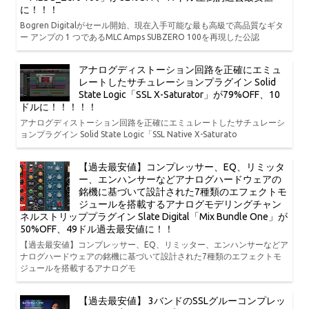
に！！！
Bogren Digitalがセール開始、現在入手可能な最も高級で高品質なギタ
ー アンプの 1 つであるMLC Amps SUBZERO 100を再現した公認
アナログディストーション回路を正確にエミュ
レートしたサチュレーションプラグイン Solid
State Logic「SSL X-Saturator」が79%OFF、10
ドルに！！！！！
アナログディストーション回路を正確にエミュレートしたサチュレーシ
ョンプラグイン Solid State Logic「SSL Native X-Saturato
【過去最安値】コンプレッサー、EQ、リミッタ
ー、エンハンサーなどアナログハードウェアの
銘機に基づいて設計された7種類のエフェクトモ
ジュールを搭載するアナログモデリングチャン
ネルストリッププラグイン Slate Digital「Mix Bundle One」が
50%OFF、49ドル過去最安値に！！
【過去最安値】コンプレッサー、EQ、リミッター、エンハンサーなどア
ナログハードウェアの銘機に基づいて設計された7種類のエフェクトモ
ジュールを搭載するアナログモ
【過去最安値】 3バンドのSSLグルーコンプレッ