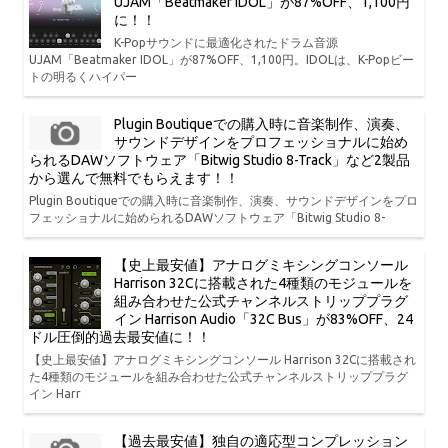
UJAM「Beatmaker IDOL」が87%OFF、1,100円
に！！
K-Popサウンドに最適化されたドラム音源
UJAM「Beatmaker IDOL」が87%OFF、1,100円。IDOLは、K-Popビー
トの明るくハイパー
Plugin Boutiqueでの購入時に音楽制作、演奏、
サウンドデザインをプロフェッショナルに始め
られるDAWソフトウェア「Bitwig Studio 8-Track」など2製品
から選んで無料でもらえます！！
Plugin Boutiqueでの購入時に音楽制作、演奏、サウンドデザインをプロ
フェッショナルに始められるDAWソフトウェア「Bitwig Studio 8-
【史上最安値】アナログミキシングコンソール
Harrison 32Cに搭載された4種類のモジュールを
組み合わせた公式チャンネルストリッププラグ
イン Harrison Audio「32C Bus」が83%OFF、24
ドル圧倒的過去最安値に！！
【史上最安値】アナログミキシングコンソール Harrison 32Cに搭載され
た4種類のモジュールを組み合わせた公式チャンネルストリッププラグ
イン Harr
【過去最安値】独自の適応型コンプレッション