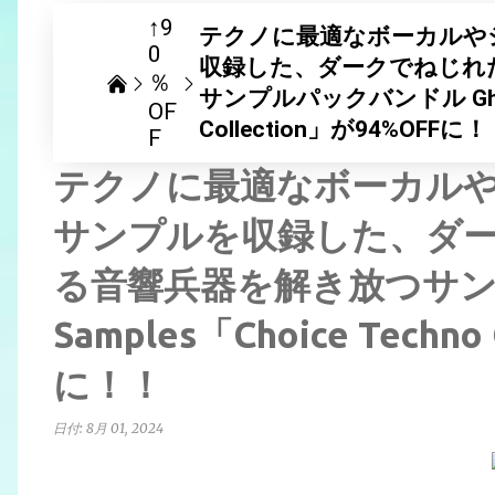
↑9
テクノに最適なボーカルやシ
0
収録した、ダークでねじれ
％
サンプルパックバンドル Ghost 
OF
Collection」が94%OFFに
F
テクノに最適なボーカルやシ
サンプルを収録した、ダ
る音響兵器を解き放つサンプ
Samples「Choice Techno
に！！
日付:
8月 01, 2024