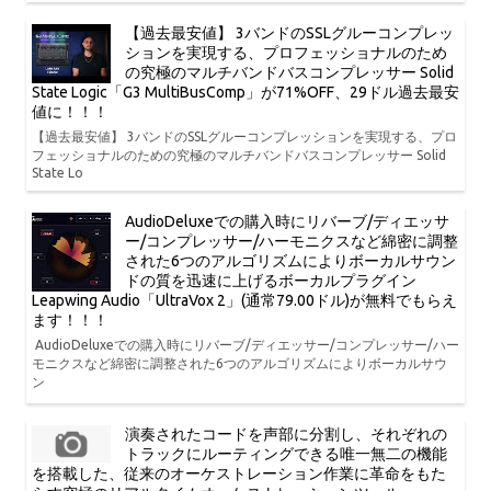
【過去最安値】 3バンドのSSLグルーコンプレッ
ションを実現する、プロフェッショナルのため
の究極のマルチバンドバスコンプレッサー Solid
State Logic「G3 MultiBusComp」が71%OFF、29ドル過去最安
値に！！！
【過去最安値】 3バンドのSSLグルーコンプレッションを実現する、プロ
フェッショナルのための究極のマルチバンドバスコンプレッサー Solid
State Lo
AudioDeluxeでの購入時にリバーブ/ディエッサ
ー/コンプレッサー/ハーモニクスなど綿密に調整
された6つのアルゴリズムによりボーカルサウン
ドの質を迅速に上げるボーカルプラグイン
Leapwing Audio「UltraVox 2」(通常79.00ドル)が無料でもらえ
ます！！！
AudioDeluxeでの購入時にリバーブ/ディエッサー/コンプレッサー/ハー
モニクスなど綿密に調整された6つのアルゴリズムによりボーカルサウ
ン
演奏されたコードを声部に分割し、それぞれの
トラックにルーティングできる唯一無二の機能
を搭載した、従来のオーケストレーション作業に革命をもた