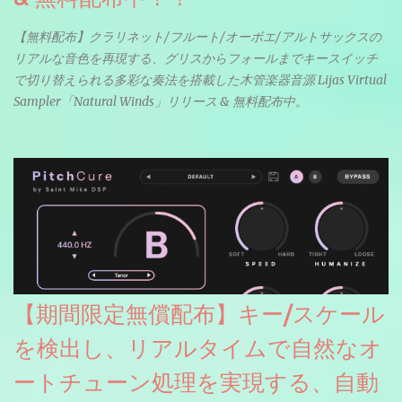
【無料配布】クラリネット/フルート/オーボエ/アルトサックスの
リアルな音色を再現する、グリスからフォールまでキースイッチ
で切り替えられる多彩な奏法を搭載した木管楽器音源 Lijas Virtual
Sampler「Natural Winds」リリース & 無料配布中。
【期間限定無償配布】キー/スケール
を検出し、リアルタイムで自然なオ
ートチューン処理を実現する、自動