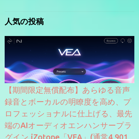
人気の投稿
【期間限定無償配布】あらゆる音声
録音とボーカルの明瞭度を高め、プ
ロフェッショナルに仕上げる、最先
端のAIオーディオエンハンサープラ
グイン iZotope「VEA」(通常4,901