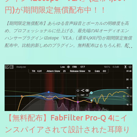
円)が期間限定無償配布中！！
【期間限定無償配布】あらゆる音声録音とボーカルの明瞭度を高
め、プロフェッショナルに仕上げる、最先端のAIオーディオエン
ハンサープラグイン iZotope「VEA」(通常4,901円)が期間限定無償
配布中。比較的新しめのプラグイン。無料配布はもちろん初。配
信やナレーションにもぴったり。ボーカルミックスやVTuberさん
にも。
【無料配布】FabFilter Pro-Q 4にイ
ンスパイアされて設計された耳障り