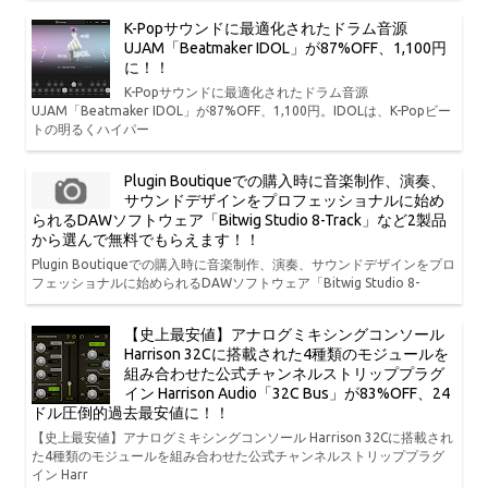
K-Popサウンドに最適化されたドラム音源
UJAM「Beatmaker IDOL」が87%OFF、1,100円
に！！
K-Popサウンドに最適化されたドラム音源
UJAM「Beatmaker IDOL」が87%OFF、1,100円。IDOLは、K-Popビー
トの明るくハイパー
Plugin Boutiqueでの購入時に音楽制作、演奏、
サウンドデザインをプロフェッショナルに始め
られるDAWソフトウェア「Bitwig Studio 8-Track」など2製品
から選んで無料でもらえます！！
Plugin Boutiqueでの購入時に音楽制作、演奏、サウンドデザインをプロ
フェッショナルに始められるDAWソフトウェア「Bitwig Studio 8-
【史上最安値】アナログミキシングコンソール
Harrison 32Cに搭載された4種類のモジュールを
組み合わせた公式チャンネルストリッププラグ
イン Harrison Audio「32C Bus」が83%OFF、24
ドル圧倒的過去最安値に！！
【史上最安値】アナログミキシングコンソール Harrison 32Cに搭載され
た4種類のモジュールを組み合わせた公式チャンネルストリッププラグ
イン Harr