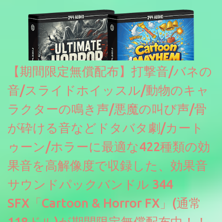
【期間限定無償配布】打撃音/バネの
音/スライドホイッスル/動物のキャ
ラクターの鳴き声/悪魔の叫び声/骨
が砕ける音などドタバタ劇/カート
ゥーン/ホラーに最適な422種類の効
果音を高解像度で収録した、効果音
サウンドパックバンドル 344
SFX「Cartoon & Horror FX」(通常