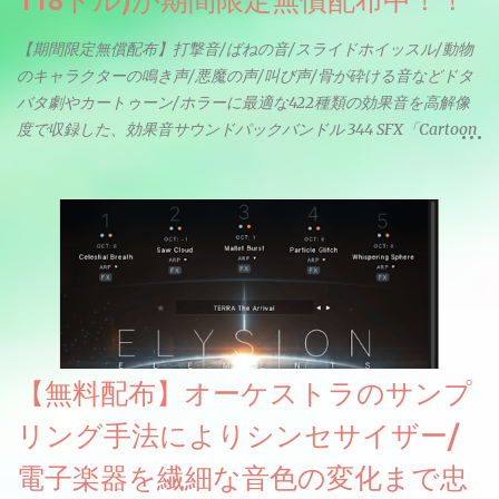
118ドル)が期間限定無償配布中！！
【期間限定無償配布】打撃音/ばねの音/スライドホイッスル/動物
のキャラクターの鳴き声/悪魔の声/叫び声/骨が砕ける音などドタ
バタ劇やカートゥーン/ホラーに最適な422種類の効果音を高解像
度で収録した、効果音サウンドパックバンドル 344 SFX「Cartoon
& Horror FX」(通常118ドル)が期間限定無償配布中。サンプリン
グレート等もしっかりと業界水準を満たしております。
【無料配布】オーケストラのサンプ
リング手法によりシンセサイザー/
電子楽器を繊細な音色の変化まで忠