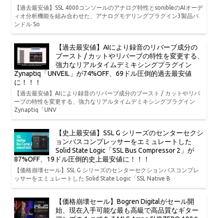
【過去最安値】SSL 4000コンソールのアナログ特性とsonibleのAIオーデ
ィオ分析機能を組み合わせた、アナログモデリングプラグイン3製品バ
ンドル So
【過去最安値】AIにより録音のリバーブ成分の
ブースト / カットやリバーブの特性を変更する、
強力なリアルタイムデミキシングプラグイン
Zynaptiq「UNVEIL」が74%OFF、69ドル圧倒的過去最安値
に！！！
【過去最安値】AIにより録音のリバーブ成分のブースト / カットやリバ
ーブの特性を変更する、強力なリアルタイムデミキシングプラグイン
Zynaptiq「UNV
【史上最安値】SSL G シリーズのセンターセクシ
ョンバスコンプレッサーをエミュレートした
Solid State Logic「SSL Bus Compressor 2」が
87%OFF、19ドル圧倒的史上最安値に！！！
【価格崩壊セール】SSL G シリーズのセンターセクションバスコンプレ
ッサーをエミュレートした Solid State Logic「SSL Native B
【価格崩壊セール】Bogren Digitalがセール開
始、現在入手可能な最も高級で高品質なギター