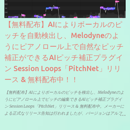
【無料配布】AIによりボーカルのピ
ッチを自動検出し、Melodyneのよ
うにピアノロール上で自然なピッチ
補正ができるAIピッチ補正プラグイ
ン Session Loops「PitchNet」リリ
ース & 無料配布中！！
【無料配布】AIによりボーカルのピッチを検出し、Melodyneのよ
うにピアノロール上でピッチの編集できるAIピッチ補正プラグイ
ン Session Loops「PitchNet」リリース & 無料配布中。メーカーに
よる正式なリリース告知は行われましたが、バージョンはアルフ
ァと記載されているようなので今後アップデートで細かいバグな
どが修正されていくのだと思われます。筆者もざっくりと確認し