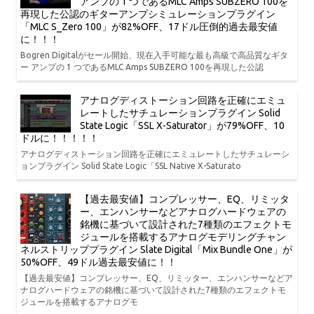
アンプの 1 つであるMLC Amps SUBZERO 100を
再現した公認のギターアンプシミュレーションプラグイン
「MLC S_Zero 100」が82%OFF、17ドル圧倒的過去最安値
に！！！
Bogren Digitalがセール開始、現在入手可能な最も高級で高品質なギタ
ー アンプの 1 つであるMLC Amps SUBZERO 100を再現した公認
アナログディストーション回路を正確にエミュ
レートしたサチュレーションプラグイン Solid
State Logic「SSL X-Saturator」が79%OFF、10
ドルに！！！！！
アナログディストーション回路を正確にエミュレートしたサチュレーシ
ョンプラグイン Solid State Logic「SSL Native X-Saturato
【過去最安値】コンプレッサー、EQ、リミッタ
ー、エンハンサーなどアナログハードウェアの
銘機に基づいて設計された7種類のエフェクトモ
ジュールを搭載するアナログモデリングチャン
ネルストリッププラグイン Slate Digital「Mix Bundle One」が
50%OFF、49ドル過去最安値に！！
【過去最安値】コンプレッサー、EQ、リミッター、エンハンサーなどア
ナログハードウェアの銘機に基づいて設計された7種類のエフェクトモ
ジュールを搭載するアナログモ