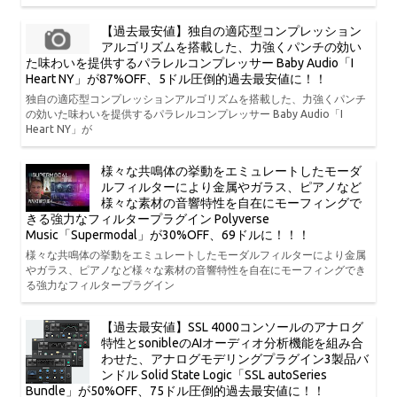
【過去最安値】独自の適応型コンプレッション
アルゴリズムを搭載した、力強くパンチの効い
た味わいを提供するパラレルコンプレッサー Baby Audio「I
Heart NY」が87%OFF、5ドル圧倒的過去最安値に！！
独自の適応型コンプレッションアルゴリズムを搭載した、力強くパンチ
の効いた味わいを提供するパラレルコンプレッサー Baby Audio「I
Heart NY」が
様々な共鳴体の挙動をエミュレートしたモーダ
ルフィルターにより金属やガラス、ピアノなど
様々な素材の音響特性を自在にモーフィングで
きる強力なフィルタープラグイン Polyverse
Music「Supermodal」が30%OFF、69ドルに！！！
様々な共鳴体の挙動をエミュレートしたモーダルフィルターにより金属
やガラス、ピアノなど様々な素材の音響特性を自在にモーフィングでき
る強力なフィルタープラグイン
【過去最安値】SSL 4000コンソールのアナログ
特性とsonibleのAIオーディオ分析機能を組み合
わせた、アナログモデリングプラグイン3製品バ
ンドル Solid State Logic「SSL autoSeries
Bundle」が50%OFF、75ドル圧倒的過去最安値に！！