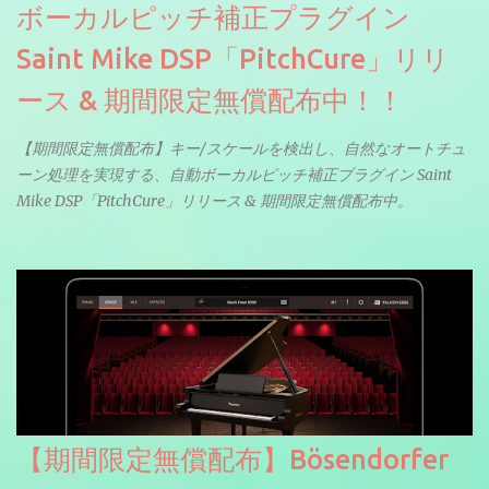
ボーカルピッチ補正プラグイン
Saint Mike DSP「PitchCure」リリ
ース & 期間限定無償配布中！！
【期間限定無償配布】キー/スケールを検出し、自然なオートチュ
ーン処理を実現する、自動ボーカルピッチ補正プラグイン Saint
Mike DSP「PitchCure」リリース & 期間限定無償配布中。
【期間限定無償配布】Bösendorfer