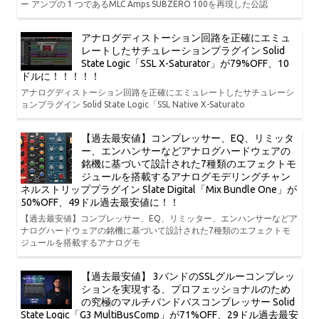
ー アンプの 1 つであるMLC Amps SUBZERO 100を再現した公認
アナログディストーション回路を正確にエミュ
レートしたサチュレーションプラグイン Solid
State Logic「SSL X-Saturator」が79%OFF、10
ドルに！！！！！
アナログディストーション回路を正確にエミュレートしたサチュレーシ
ョンプラグイン Solid State Logic「SSL Native X-Saturato
【過去最安値】コンプレッサー、EQ、リミッタ
ー、エンハンサーなどアナログハードウェアの
銘機に基づいて設計された7種類のエフェクトモ
ジュールを搭載するアナログモデリングチャン
ネルストリッププラグイン Slate Digital「Mix Bundle One」が
50%OFF、49ドル過去最安値に！！
【過去最安値】コンプレッサー、EQ、リミッター、エンハンサーなどア
ナログハードウェアの銘機に基づいて設計された7種類のエフェクトモ
ジュールを搭載するアナログモ
【過去最安値】 3バンドのSSLグルーコンプレッ
ションを実現する、プロフェッショナルのため
の究極のマルチバンドバスコンプレッサー Solid
State Logic「G3 MultiBusComp」が71%OFF、29ドル過去最安