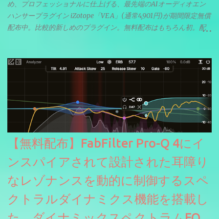
め、プロフェッショナルに仕上げる、最先端のAIオーディオエン
ハンサープラグイン iZotope「VEA」(通常4,901円)が期間限定無償
配布中。比較的新しめのプラグイン。無料配布はもちろん初。配
信やナレーションにもぴったり。ボーカルミックスやVTuberさん
にも。
【無料配布】FabFilter Pro-Q 4にイ
ンスパイアされて設計された耳障り
なレゾナンスを動的に制御するスペ
クトラルダイナミクス機能を搭載し
た、ダイナミックスペクトラムEQ