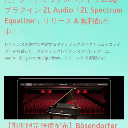
プラグイン ZL Audio「ZL Spectrum
Equalizer」リリース & 無料配布
中！！
レゾナンスを動的に抑制するダイナミックスペクトラムイコライ
ザーを搭載した、ダイナミックレゾナンスサプレッサー ZL
Audio「ZL Spectrum Equalizer」リリース & 無料配布中。
【期間限定無償配布】Bösendorfer