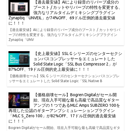
【過去最安値】AIにより録音のリバーブ成分の
ブースト / カットやリバーブの特性を変更する、
強力なリアルタイムデミキシングプラグイン
Zynaptiq「UNVEIL」が74%OFF、69ドル圧倒的過去最安値
に！！！
【過去最安値】AIにより録音のリバーブ成分のブースト / カットやリバ
ーブの特性を変更する、強力なリアルタイムデミキシングプラグイン
Zynaptiq「UNV
【史上最安値】SSL G シリーズのセンターセクシ
ョンバスコンプレッサーをエミュレートした
Solid State Logic「SSL Bus Compressor 2」が
87%OFF、19ドル圧倒的史上最安値に！！！
【価格崩壊セール】SSL G シリーズのセンターセクションバスコンプレ
ッサーをエミュレートした Solid State Logic「SSL Native B
【価格崩壊セール】Bogren Digitalがセール開
始、現在入手可能な最も高級で高品質なギター
アンプの 1 つであるMLC Amps SUBZERO 100を
再現した公認のギターアンプシミュレーションプラグイン
「MLC S_Zero 100」が82%OFF、17ドル圧倒的過去最安値
に！！！
Bogren Digitalがセール開始、現在入手可能な最も高級で高品質なギタ