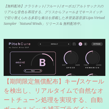
【無料配布】クラリネット/フルート/オーボエ/アルトサックスの
リアルな音色を再現する、グリスからフォールまでキースイッチ
で切り替えられる多彩な奏法を搭載した木管楽器音源 Lijas Virtual
Sampler「Natural Winds」リリース & 無料配布中。
【期間限定無償配布】キー/スケール
を検出し、リアルタイムで自然なオ
ートチューン処理を実現する、自動