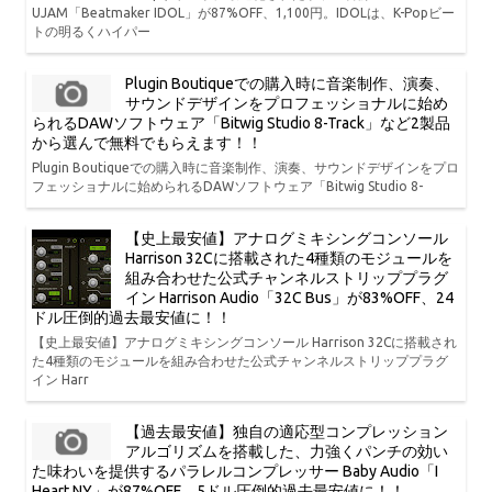
UJAM「Beatmaker IDOL」が87%OFF、1,100円。IDOLは、K-Popビー
トの明るくハイパー
Plugin Boutiqueでの購入時に音楽制作、演奏、
サウンドデザインをプロフェッショナルに始め
られるDAWソフトウェア「Bitwig Studio 8-Track」など2製品
から選んで無料でもらえます！！
Plugin Boutiqueでの購入時に音楽制作、演奏、サウンドデザインをプロ
フェッショナルに始められるDAWソフトウェア「Bitwig Studio 8-
【史上最安値】アナログミキシングコンソール
Harrison 32Cに搭載された4種類のモジュールを
組み合わせた公式チャンネルストリッププラグ
イン Harrison Audio「32C Bus」が83%OFF、24
ドル圧倒的過去最安値に！！
【史上最安値】アナログミキシングコンソール Harrison 32Cに搭載され
た4種類のモジュールを組み合わせた公式チャンネルストリッププラグ
イン Harr
【過去最安値】独自の適応型コンプレッション
アルゴリズムを搭載した、力強くパンチの効い
た味わいを提供するパラレルコンプレッサー Baby Audio「I
Heart NY」が87%OFF、5ドル圧倒的過去最安値に！！