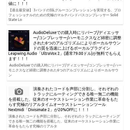
値に！！！
【過去最安値】 3バンドのSSLグルーコンプレッションを実現する、プロ
フェッショナルのための究極のマルチバンドバスコンプレッサー Solid
State Lo
AudioDeluxeでの購入時にリバーブ/ディエッサ
ー/コンプレッサー/ハーモニクスなど綿密に調整
された6つのアルゴリズムによりボーカルサウン
ドの質を迅速に上げるボーカルプラグイン
Leapwing Audio「UltraVox 2」(通常79.00ドル)が無料でもらえ
ます！！！
AudioDeluxeでの購入時にリバーブ/ディエッサー/コンプレッサー/ハー
モニクスなど綿密に調整された6つのアルゴリズムによりボーカルサウ
ン
演奏されたコードを声部に分割し、それぞれの
トラックにルーティングできる唯一無二の機能
を搭載した、従来のオーケストレーション作業に革命をもた
らす究極のリアルタイムオーケストレーションツール
Nextmidi「Divisimate 2」が20%OFFに！！！
演奏されたコードを声部に分割し、それぞれのトラックにルーティング
できる唯一無二の機能を搭載した、従来のオーケストレーション作業に
革命をもたらす究極のリアルタ