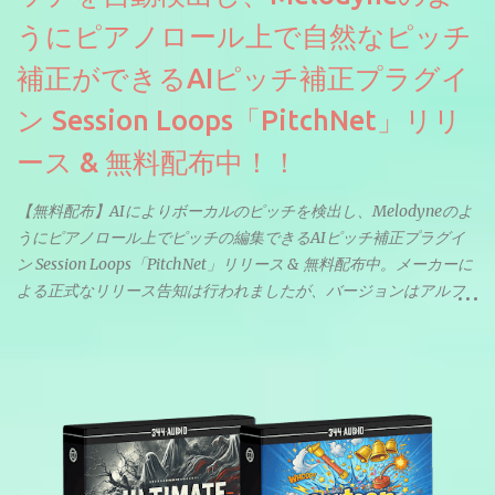
うにピアノロール上で自然なピッチ
補正ができるAIピッチ補正プラグイ
ン Session Loops「PitchNet」リリ
ース & 無料配布中！！
【無料配布】AIによりボーカルのピッチを検出し、Melodyneのよ
うにピアノロール上でピッチの編集できるAIピッチ補正プラグイ
ン Session Loops「PitchNet」リリース & 無料配布中。メーカーに
よる正式なリリース告知は行われましたが、バージョンはアルフ
ァと記載されているようなので今後アップデートで細かいバグな
どが修正されていくのだと思われます。筆者もざっくりと確認し
たところ動作は問題なさそうです。KVR Developer Challenge
2026に出品されている製品になります。国内代理店でも取り扱い
のあるDrumNetのメーカーです。調べたところによるとオープン
ソースを元に設計・改良した製品のようです。