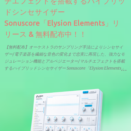
チエフェクトを搭載するハイブリッ
ドシンセサイザー
Sonuscore「Elysion Elements」リ
リース & 無料配布中！！
【無料配布】オーケストラのサンプリング手法によりシンセサイ
ザー/電子楽器を繊細な音色の変化まで忠実に再現した、強力なモ
ジュレーション機能とアルペジエーター/マルチエフェクトを搭載
するハイブリッドシンセサイザー Sonuscore「Elysion Elements」
リリース & 無料配布中。Elysion 2からライブラリを抜粋した製品
です。パフォーマンス機能とエディット機能以外全ての機能が使
えるようになっています。総容量も7GBを超えます。複数の設定に
より音色が作りこまれているため、あらかじめアルペジオがプロ
グラムされているプリセットも多いですが、アルペジオを切るこ
とももちろんできます。 ほとんどのシンセライブラリは、音を一
度サンプリングしてベロシティで音量を調整します。 しかし、
ELYSIONは違います。ビンテージシンセを含む様々な音源から、