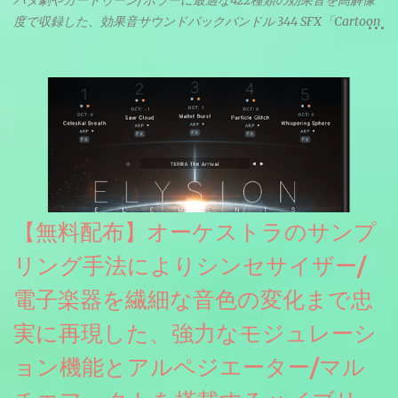
バタ劇やカートゥーン/ホラーに最適な422種類の効果音を高解像
度で収録した、効果音サウンドパックバンドル 344 SFX「Cartoon
& Horror FX」(通常118ドル)が期間限定無償配布中。サンプリン
グレート等もしっかりと業界水準を満たしております。
【無料配布】オーケストラのサンプ
リング手法によりシンセサイザー/
電子楽器を繊細な音色の変化まで忠
実に再現した、強力なモジュレーシ
ョン機能とアルペジエーター/マル