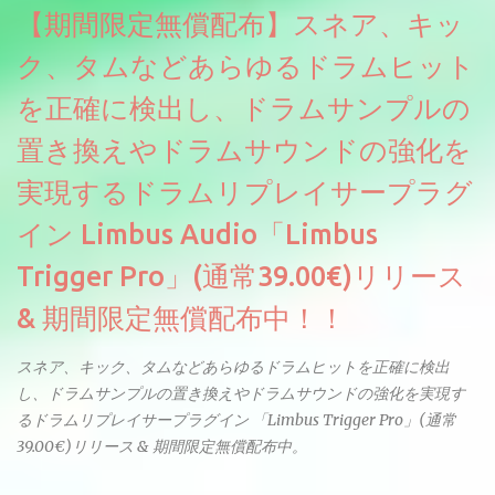
複数のベロシティレイヤーにわたって録音し、各レイヤーを整形
【期間限定無償配布】スネア、キッ
することで、弱く演奏した場合と強く演奏した場合で、全く異な
る音色が得られます。単に音量を変えただけの同じ音ではありま
ク、タムなどあらゆるドラムヒット
せん。
を正確に検出し、ドラムサンプルの
置き換えやドラムサウンドの強化を
実現するドラムリプレイサープラグ
イン Limbus Audio「Limbus
Trigger Pro」(通常39.00€)リリース
& 期間限定無償配布中！！
スネア、キック、タムなどあらゆるドラムヒットを正確に検出
し、ドラムサンプルの置き換えやドラムサウンドの強化を実現す
るドラムリプレイサープラグイン 「Limbus Trigger Pro」(通常
39.00€)リリース & 期間限定無償配布中。