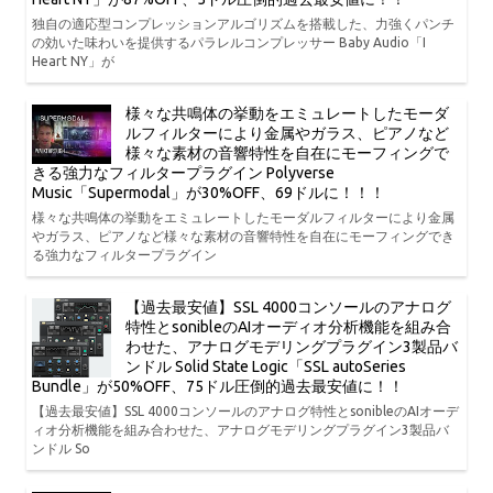
独自の適応型コンプレッションアルゴリズムを搭載した、力強くパンチ
の効いた味わいを提供するパラレルコンプレッサー Baby Audio「I
Heart NY」が
様々な共鳴体の挙動をエミュレートしたモーダ
ルフィルターにより金属やガラス、ピアノなど
様々な素材の音響特性を自在にモーフィングで
きる強力なフィルタープラグイン Polyverse
Music「Supermodal」が30%OFF、69ドルに！！！
様々な共鳴体の挙動をエミュレートしたモーダルフィルターにより金属
やガラス、ピアノなど様々な素材の音響特性を自在にモーフィングでき
る強力なフィルタープラグイン
【過去最安値】SSL 4000コンソールのアナログ
特性とsonibleのAIオーディオ分析機能を組み合
わせた、アナログモデリングプラグイン3製品バ
ンドル Solid State Logic「SSL autoSeries
Bundle」が50%OFF、75ドル圧倒的過去最安値に！！
【過去最安値】SSL 4000コンソールのアナログ特性とsonibleのAIオーデ
ィオ分析機能を組み合わせた、アナログモデリングプラグイン3製品バ
ンドル So