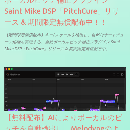
ボーカルピッチ補正プラグイン
Saint Mike DSP「PitchCure」リリ
ース & 期間限定無償配布中！！
【期間限定無償配布】キー/スケールを検出し、自然なオートチュ
ーン処理を実現する、自動ボーカルピッチ補正プラグイン Saint
Mike DSP「PitchCure」リリース & 期間限定無償配布中。
【無料配布】AIによりボーカルのピ
ッチを自動検出し、Melodyneのよ