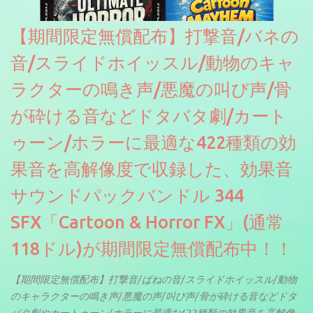
【期間限定無償配布】打撃音/バネの
音/スライドホイッスル/動物のキャ
ラクターの鳴き声/悪魔の叫び声/骨
が砕ける音などドタバタ劇/カート
ゥーン/ホラーに最適な422種類の効
果音を高解像度で収録した、効果音
サウンドパックバンドル 344
SFX「Cartoon & Horror FX」(通常
118ドル)が期間限定無償配布中！！
【期間限定無償配布】打撃音/ばねの音/スライドホイッスル/動物
のキャラクターの鳴き声/悪魔の声/叫び声/骨が砕ける音などドタ