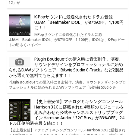
12」が
K-Popサウンドに最適化されたドラム音源
UJAM「Beatmaker IDOL」が87%OFF、1,100円
に！！
K-Popサウンドに最適化されたドラム音源
UJAM「Beatmaker IDOL」が87%OFF、1,100円。IDOLは、K-Popビー
トの明るくハイパー
Plugin Boutiqueでの購入時に音楽制作、演奏、
サウンドデザインをプロフェッショナルに始め
られるDAWソフトウェア「Bitwig Studio 8-Track」など2製品
から選んで無料でもらえます！！
Plugin Boutiqueでの購入時に音楽制作、演奏、サウンドデザインをプロ
フェッショナルに始められるDAWソフトウェア「Bitwig Studio 8-
【史上最安値】アナログミキシングコンソール
Harrison 32Cに搭載された4種類のモジュールを
組み合わせた公式チャンネルストリッププラグ
イン Harrison Audio「32C Bus」が83%OFF、24
ドル圧倒的過去最安値に！！
【史上最安値】アナログミキシングコンソール Harrison 32Cに搭載され