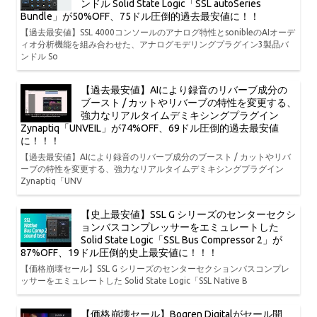
ンドル Solid State Logic「SSL autoSeries
Bundle」が50%OFF、75ドル圧倒的過去最安値に！！
【過去最安値】SSL 4000コンソールのアナログ特性とsonibleのAIオーデ
ィオ分析機能を組み合わせた、アナログモデリングプラグイン3製品バ
ンドル So
【過去最安値】AIにより録音のリバーブ成分の
ブースト / カットやリバーブの特性を変更する、
強力なリアルタイムデミキシングプラグイン
Zynaptiq「UNVEIL」が74%OFF、69ドル圧倒的過去最安値
に！！！
【過去最安値】AIにより録音のリバーブ成分のブースト / カットやリバ
ーブの特性を変更する、強力なリアルタイムデミキシングプラグイン
Zynaptiq「UNV
【史上最安値】SSL G シリーズのセンターセクシ
ョンバスコンプレッサーをエミュレートした
Solid State Logic「SSL Bus Compressor 2」が
87%OFF、19ドル圧倒的史上最安値に！！！
【価格崩壊セール】SSL G シリーズのセンターセクションバスコンプレ
ッサーをエミュレートした Solid State Logic「SSL Native B
【価格崩壊セール】Bogren Digitalがセール開