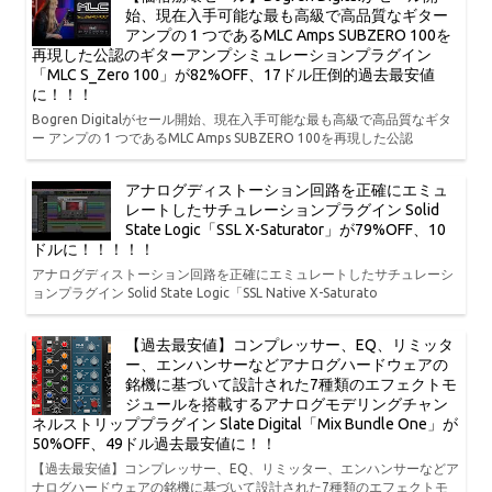
始、現在入手可能な最も高級で高品質なギター
アンプの 1 つであるMLC Amps SUBZERO 100を
再現した公認のギターアンプシミュレーションプラグイン
「MLC S_Zero 100」が82%OFF、17ドル圧倒的過去最安値
に！！！
Bogren Digitalがセール開始、現在入手可能な最も高級で高品質なギタ
ー アンプの 1 つであるMLC Amps SUBZERO 100を再現した公認
アナログディストーション回路を正確にエミュ
レートしたサチュレーションプラグイン Solid
State Logic「SSL X-Saturator」が79%OFF、10
ドルに！！！！！
アナログディストーション回路を正確にエミュレートしたサチュレーシ
ョンプラグイン Solid State Logic「SSL Native X-Saturato
【過去最安値】コンプレッサー、EQ、リミッタ
ー、エンハンサーなどアナログハードウェアの
銘機に基づいて設計された7種類のエフェクトモ
ジュールを搭載するアナログモデリングチャン
ネルストリッププラグイン Slate Digital「Mix Bundle One」が
50%OFF、49ドル過去最安値に！！
【過去最安値】コンプレッサー、EQ、リミッター、エンハンサーなどア
ナログハードウェアの銘機に基づいて設計された7種類のエフェクトモ