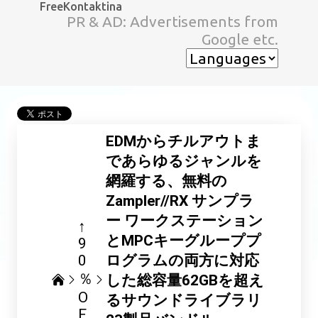
FreeKontaktina
スキップしてメイン コンテンツに移動
PR & AD: Advertisements from
Google etc.
EDMからチルアウトま
であらゆるジャンルを
網羅する、無料の
Zampler//RX サンプラ
ー ワークステーション
↑
とMPCキーグループプ
9
0
ログラムの両方に対応
％
した総容量62GBを超え
O
るサウンドライブラリ
F