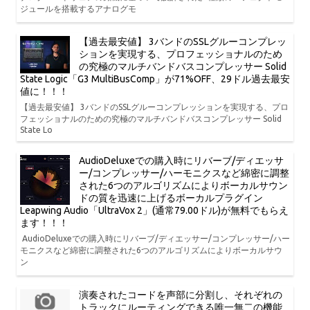
ジュールを搭載するアナログモ
【過去最安値】 3バンドのSSLグルーコンプレッ
ションを実現する、プロフェッショナルのため
の究極のマルチバンドバスコンプレッサー Solid
State Logic「G3 MultiBusComp」が71%OFF、29ドル過去最安
値に！！！
【過去最安値】 3バンドのSSLグルーコンプレッションを実現する、プロ
フェッショナルのための究極のマルチバンドバスコンプレッサー Solid
State Lo
AudioDeluxeでの購入時にリバーブ/ディエッサ
ー/コンプレッサー/ハーモニクスなど綿密に調整
された6つのアルゴリズムによりボーカルサウン
ドの質を迅速に上げるボーカルプラグイン
Leapwing Audio「UltraVox 2」(通常79.00ドル)が無料でもらえ
ます！！！
AudioDeluxeでの購入時にリバーブ/ディエッサー/コンプレッサー/ハー
モニクスなど綿密に調整された6つのアルゴリズムによりボーカルサウ
ン
演奏されたコードを声部に分割し、それぞれの
トラックにルーティングできる唯一無二の機能