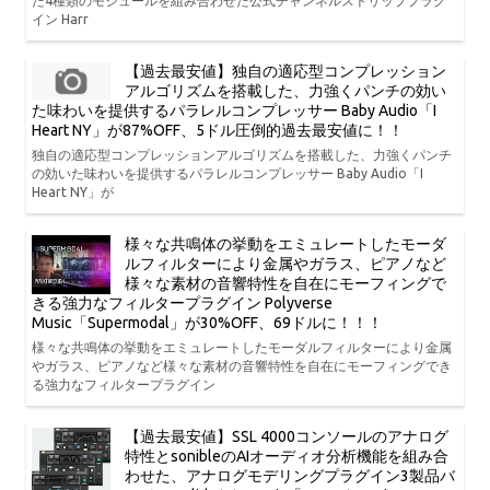
た4種類のモジュールを組み合わせた公式チャンネルストリッププラグ
イン Harr
【過去最安値】独自の適応型コンプレッション
アルゴリズムを搭載した、力強くパンチの効い
た味わいを提供するパラレルコンプレッサー Baby Audio「I
Heart NY」が87%OFF、5ドル圧倒的過去最安値に！！
独自の適応型コンプレッションアルゴリズムを搭載した、力強くパンチ
の効いた味わいを提供するパラレルコンプレッサー Baby Audio「I
Heart NY」が
様々な共鳴体の挙動をエミュレートしたモーダ
ルフィルターにより金属やガラス、ピアノなど
様々な素材の音響特性を自在にモーフィングで
きる強力なフィルタープラグイン Polyverse
Music「Supermodal」が30%OFF、69ドルに！！！
様々な共鳴体の挙動をエミュレートしたモーダルフィルターにより金属
やガラス、ピアノなど様々な素材の音響特性を自在にモーフィングでき
る強力なフィルタープラグイン
【過去最安値】SSL 4000コンソールのアナログ
特性とsonibleのAIオーディオ分析機能を組み合
わせた、アナログモデリングプラグイン3製品バ