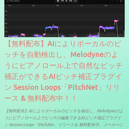
【無料配布】AIによりボーカルのピ
ッチを自動検出し、Melodyneのよ
うにピアノロール上で自然なピッチ
補正ができるAIピッチ補正プラグイ
ン Session Loops「PitchNet」リリ
ース & 無料配布中！！
【無料配布】AIによりボーカルのピッチを検出し、Melodyneのよ
うにピアノロール上でピッチの編集できるAIピッチ補正プラグイ
ン Session Loops「PitchNet」リリース & 無料配布中。メーカーに