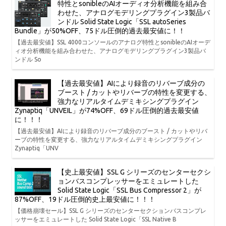
特性とsonibleのAIオーディオ分析機能を組み合
わせた、アナログモデリングプラグイン3製品バ
ンドル Solid State Logic「SSL autoSeries
Bundle」が50%OFF、75ドル圧倒的過去最安値に！！
【過去最安値】SSL 4000コンソールのアナログ特性とsonibleのAIオーデ
ィオ分析機能を組み合わせた、アナログモデリングプラグイン3製品バ
ンドル So
【過去最安値】AIにより録音のリバーブ成分の
ブースト / カットやリバーブの特性を変更する、
強力なリアルタイムデミキシングプラグイン
Zynaptiq「UNVEIL」が74%OFF、69ドル圧倒的過去最安値
に！！！
【過去最安値】AIにより録音のリバーブ成分のブースト / カットやリバ
ーブの特性を変更する、強力なリアルタイムデミキシングプラグイン
Zynaptiq「UNV
【史上最安値】SSL G シリーズのセンターセクシ
ョンバスコンプレッサーをエミュレートした
Solid State Logic「SSL Bus Compressor 2」が
87%OFF、19ドル圧倒的史上最安値に！！！
【価格崩壊セール】SSL G シリーズのセンターセクションバスコンプレ
ッサーをエミュレートした Solid State Logic「SSL Native B