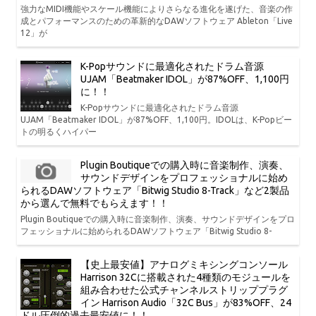
強力なMIDI機能やスケール機能によりさらなる進化を遂げた、音楽の作
成とパフォーマンスのための革新的なDAWソフトウェア Ableton「Live
12」が
K-Popサウンドに最適化されたドラム音源
UJAM「Beatmaker IDOL」が87%OFF、1,100円
に！！
K-Popサウンドに最適化されたドラム音源
UJAM「Beatmaker IDOL」が87%OFF、1,100円。IDOLは、K-Popビー
トの明るくハイパー
Plugin Boutiqueでの購入時に音楽制作、演奏、
サウンドデザインをプロフェッショナルに始め
られるDAWソフトウェア「Bitwig Studio 8-Track」など2製品
から選んで無料でもらえます！！
Plugin Boutiqueでの購入時に音楽制作、演奏、サウンドデザインをプロ
フェッショナルに始められるDAWソフトウェア「Bitwig Studio 8-
【史上最安値】アナログミキシングコンソール
Harrison 32Cに搭載された4種類のモジュールを
組み合わせた公式チャンネルストリッププラグ
イン Harrison Audio「32C Bus」が83%OFF、24
ドル圧倒的過去最安値に！！