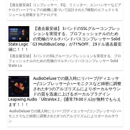
【過去最安値】コンプレッサー、EQ、リミッター、エンハンサーなどア
ナログハードウェアの銘機に基づいて設計された7種類のエフェクトモ
ジュールを搭載するアナログモ
【過去最安値】 3バンドのSSLグルーコンプレッ
ションを実現する、プロフェッショナルのため
の究極のマルチバンドバスコンプレッサー Solid
State Logic「G3 MultiBusComp」が71%OFF、29ドル過去最安
値に！！！
【過去最安値】 3バンドのSSLグルーコンプレッションを実現する、プロ
フェッショナルのための究極のマルチバンドバスコンプレッサー Solid
State Lo
AudioDeluxeでの購入時にリバーブ/ディエッサ
ー/コンプレッサー/ハーモニクスなど綿密に調整
された6つのアルゴリズムによりボーカルサウン
ドの質を迅速に上げるボーカルプラグイン
Leapwing Audio「UltraVox 2」(通常79.00ドル)が無料でもらえ
ます！！！
AudioDeluxeでの購入時にリバーブ/ディエッサー/コンプレッサー/ハー
モニクスなど綿密に調整された6つのアルゴリズムによりボーカルサウ
ン