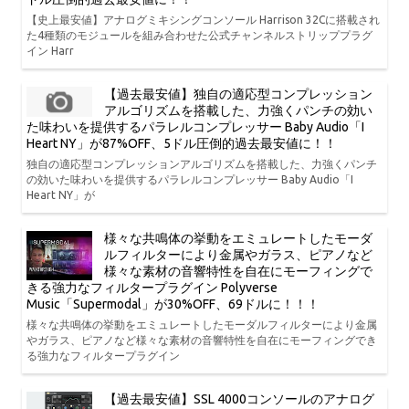
【史上最安値】アナログミキシングコンソール Harrison 32Cに搭載され
た4種類のモジュールを組み合わせた公式チャンネルストリッププラグ
イン Harr
【過去最安値】独自の適応型コンプレッション
アルゴリズムを搭載した、力強くパンチの効い
た味わいを提供するパラレルコンプレッサー Baby Audio「I
Heart NY」が87%OFF、5ドル圧倒的過去最安値に！！
独自の適応型コンプレッションアルゴリズムを搭載した、力強くパンチ
の効いた味わいを提供するパラレルコンプレッサー Baby Audio「I
Heart NY」が
様々な共鳴体の挙動をエミュレートしたモーダ
ルフィルターにより金属やガラス、ピアノなど
様々な素材の音響特性を自在にモーフィングで
きる強力なフィルタープラグイン Polyverse
Music「Supermodal」が30%OFF、69ドルに！！！
様々な共鳴体の挙動をエミュレートしたモーダルフィルターにより金属
やガラス、ピアノなど様々な素材の音響特性を自在にモーフィングでき
る強力なフィルタープラグイン
【過去最安値】SSL 4000コンソールのアナログ