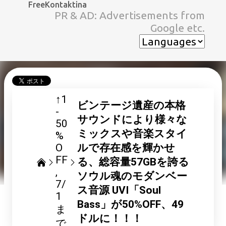
FreeKontaktina
スキップしてメイン コンテンツに移動
PR & AD: Advertisements from
Google etc.
↑1
ビンテージ遺産の本格
-
サウンドにより様々な
50
ミックスや音楽スタイ
%
O
ルで存在感を輝かせ
FF
る、総容量57GBを誇る
ソウル魂のモダンベー
7/
ス音源 UVI「Soul
1
Bass」が50%OFF、49
ま
ドルに！！！
で