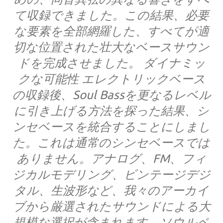
て収録できました。この結果、必要
な要素を全部網羅した、すべてが適
切な位置された壮大なベースサウン
ドを完成させました。 ダイナミッ
クな可能性 エレクトリックベース
の収録後、Soul Bassを更なるレベル
に引き上げる方法を探った結果、シ
ンセベースを統合することにしまし
た。これは通常のシンセベースでは
ありません。アナログ、FM、フィ
ジカルモデリング、ビンテージデジ
タル、生波形など、我々のアーカイ
ブから厳選されたサウンドによる大
規模な選択が含まれます。ソウルベ