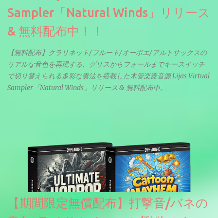
Sampler「Natural Winds」リリース
& 無料配布中！！
【無料配布】クラリネット/フルート/オーボエ/アルトサックスの
リアルな音色を再現する、グリスからフォールまでキースイッチ
で切り替えられる多彩な奏法を搭載した木管楽器音源 Lijas Virtual
Sampler「Natural Winds」リリース & 無料配布中。
【期間限定無償配布】打撃音/バネの