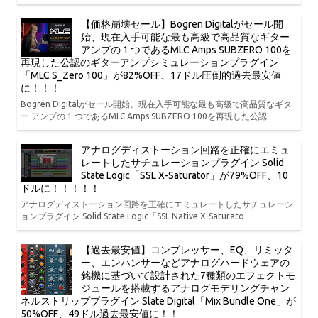
【価格崩壊セール】Bogren Digitalがセール開
始、現在入手可能な最も高級で高品質なギター
アンプの 1 つであるMLC Amps SUBZERO 100を
再現した公認のギターアンプシミュレーションプラグイン
「MLC S_Zero 100」が82%OFF、17ドル圧倒的過去最安値
に！！！
Bogren Digitalがセール開始、現在入手可能な最も高級で高品質なギタ
ー アンプの 1 つであるMLC Amps SUBZERO 100を再現した公認
アナログディストーション回路を正確にエミュ
レートしたサチュレーションプラグイン Solid
State Logic「SSL X-Saturator」が79%OFF、10
ドルに！！！！！
アナログディストーション回路を正確にエミュレートしたサチュレーシ
ョンプラグイン Solid State Logic「SSL Native X-Saturato
【過去最安値】コンプレッサー、EQ、リミッタ
ー、エンハンサーなどアナログハードウェアの
銘機に基づいて設計された7種類のエフェクトモ
ジュールを搭載するアナログモデリングチャン
ネルストリッププラグイン Slate Digital「Mix Bundle One」が
50%OFF、49ドル過去最安値に！！