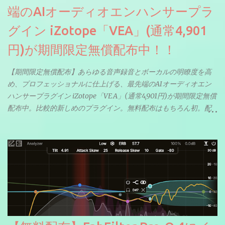
端のAIオーディオエンハンサープラ
グイン iZotope「VEA」(通常4,901
円)が期間限定無償配布中！！
【期間限定無償配布】あらゆる音声録音とボーカルの明瞭度を高
め、プロフェッショナルに仕上げる、最先端のAIオーディオエン
ハンサープラグイン iZotope「VEA」(通常4,901円)が期間限定無償
配布中。比較的新しめのプラグイン。無料配布はもちろん初。配
信やナレーションにもぴったり。ボーカルミックスやVTuberさん
にも。