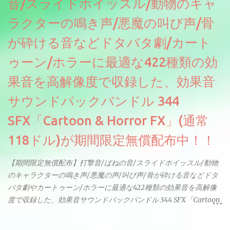
音/スライドホイッスル/動物のキャ
ラクターの鳴き声/悪魔の叫び声/骨
が砕ける音などドタバタ劇/カート
ゥーン/ホラーに最適な422種類の効
果音を高解像度で収録した、効果音
サウンドパックバンドル 344
SFX「Cartoon & Horror FX」(通常
118ドル)が期間限定無償配布中！！
【期間限定無償配布】打撃音/ばねの音/スライドホイッスル/動物
のキャラクターの鳴き声/悪魔の声/叫び声/骨が砕ける音などドタ
バタ劇やカートゥーン/ホラーに最適な422種類の効果音を高解像
度で収録した、効果音サウンドパックバンドル 344 SFX「Cartoon
& Horror FX」(通常118ドル)が期間限定無償配布中。サンプリン
グレート等もしっかりと業界水準を満たしております。