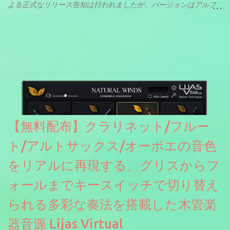
よる正式なリリース告知は行われましたが、バージョンはアルフ
ァと記載されているようなので今後アップデートで細かいバグな
どが修正されていくのだと思われます。筆者もざっくりと確認し
たところ動作は問題なさそうです。KVR Developer Challenge
2026に出品されている製品になります。国内代理店でも取り扱い
のあるDrumNetのメーカーです。調べたところによるとオープン
ソースを元に設計・改良した製品のようです。
【無料配布】クラリネット/フルー
ト/アルトサックス/オーボエの音色
をリアルに再現する、グリスからフ
ォールまでキースイッチで切り替え
られる多彩な奏法を搭載した木管楽
器音源 Lijas Virtual