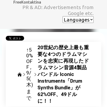
FreeKontaktina
スキップしてメイン コンテンツに移動
PR & AD: Advertisements from
Google etc.
20世紀の歴史上最も重
↑5
要な4つのドラムマシ
0%
ンを忠実に再現したド
OF
F
ラムマシン音源4製品
9/
バンドル Iconic
5(
Instruments「Drum
木)
Synths Bundle」が
ま
62%OFF、49ドル
で
に！！