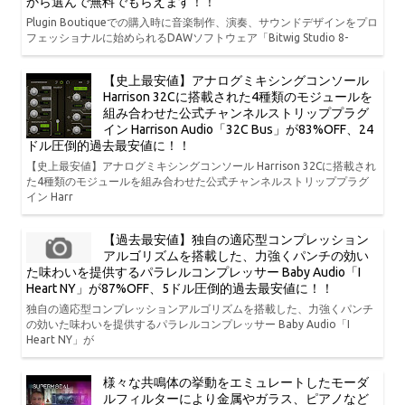
から選んで無料でもらえます！！
Plugin Boutiqueでの購入時に音楽制作、演奏、サウンドデザインをプロ
フェッショナルに始められるDAWソフトウェア「Bitwig Studio 8-
【史上最安値】アナログミキシングコンソール
Harrison 32Cに搭載された4種類のモジュールを
組み合わせた公式チャンネルストリッププラグ
イン Harrison Audio「32C Bus」が83%OFF、24
ドル圧倒的過去最安値に！！
【史上最安値】アナログミキシングコンソール Harrison 32Cに搭載され
た4種類のモジュールを組み合わせた公式チャンネルストリッププラグ
イン Harr
【過去最安値】独自の適応型コンプレッション
アルゴリズムを搭載した、力強くパンチの効い
た味わいを提供するパラレルコンプレッサー Baby Audio「I
Heart NY」が87%OFF、5ドル圧倒的過去最安値に！！
独自の適応型コンプレッションアルゴリズムを搭載した、力強くパンチ
の効いた味わいを提供するパラレルコンプレッサー Baby Audio「I
Heart NY」が
様々な共鳴体の挙動をエミュレートしたモーダ
ルフィルターにより金属やガラス、ピアノなど