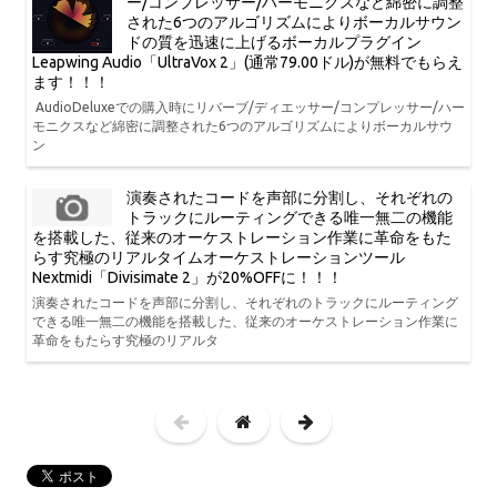
ー/コンプレッサー/ハーモニクスなど綿密に調整
された6つのアルゴリズムによりボーカルサウン
ドの質を迅速に上げるボーカルプラグイン
Leapwing Audio「UltraVox 2」(通常79.00ドル)が無料でもらえ
ます！！！
AudioDeluxeでの購入時にリバーブ/ディエッサー/コンプレッサー/ハー
モニクスなど綿密に調整された6つのアルゴリズムによりボーカルサウ
ン
演奏されたコードを声部に分割し、それぞれの
トラックにルーティングできる唯一無二の機能
を搭載した、従来のオーケストレーション作業に革命をもた
らす究極のリアルタイムオーケストレーションツール
Nextmidi「Divisimate 2」が20%OFFに！！！
演奏されたコードを声部に分割し、それぞれのトラックにルーティング
できる唯一無二の機能を搭載した、従来のオーケストレーション作業に
革命をもたらす究極のリアルタ