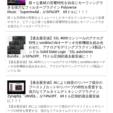
様々な素材の音響特性を自在にモーフィングで
きる強力なフィルタープラグイン Polyverse
Music「Supermodal」が30%OFF、69ドルに！！！
様々な共鳴体の挙動をエミュレートしたモーダルフィルターにより金属
やガラス、ピアノなど様々な素材の音響特性を自在にモーフィングでき
る強力なフィルタープラグイン
【過去最安値】SSL 4000コンソールのアナログ
特性とsonibleのAIオーディオ分析機能を組み合
わせた、アナログモデリングプラグイン3製品バ
ンドル Solid State Logic「SSL autoSeries
Bundle」が50%OFF、75ドル圧倒的過去最安値に！！
【過去最安値】SSL 4000コンソールのアナログ特性とsonibleのAIオーデ
ィオ分析機能を組み合わせた、アナログモデリングプラグイン3製品バ
ンドル So
【過去最安値】AIにより録音のリバーブ成分の
ブースト / カットやリバーブの特性を変更する、
強力なリアルタイムデミキシングプラグイン
Zynaptiq「UNVEIL」が74%OFF、69ドル圧倒的過去最安値
に！！！
【過去最安値】AIにより録音のリバーブ成分のブースト / カットやリバ
ーブの特性を変更する、強力なリアルタイムデミキシングプラグイン