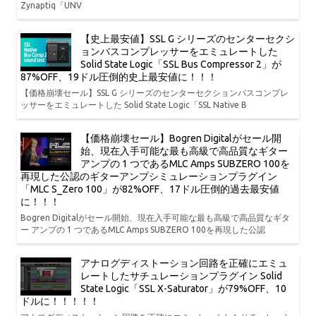
Zynaptiq「UNV
【史上最安値】SSL G シリーズのセンターセクシ
ョンバスコンプレッサーをエミュレートした
Solid State Logic「SSL Bus Compressor 2」が
87%OFF、19ドル圧倒的史上最安値に！！！
【価格崩壊セール】SSL G シリーズのセンターセクションバスコンプレ
ッサーをエミュレートした Solid State Logic「SSL Native B
【価格崩壊セール】Bogren Digitalがセール開
始、現在入手可能な最も高級で高品質なギター
アンプの 1 つであるMLC Amps SUBZERO 100を
再現した公認のギターアンプシミュレーションプラグイン
「MLC S_Zero 100」が82%OFF、17ドル圧倒的過去最安値
に！！！
Bogren Digitalがセール開始、現在入手可能な最も高級で高品質なギタ
ー アンプの 1 つであるMLC Amps SUBZERO 100を再現した公認
アナログディストーション回路を正確にエミュ
レートしたサチュレーションプラグイン Solid
State Logic「SSL X-Saturator」が79%OFF、10
ドルに！！！！！