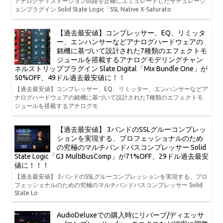
アナログディストーション回路を正確にエミュレートしたサチュレーシ
ョンプラグイン Solid State Logic「SSL Native X-Saturato
【過去最安値】コンプレッサー、EQ、リミッタ
ー、エンハンサーなどアナログハードウェアの
銘機に基づいて設計された7種類のエフェクトモ
ジュールを搭載するアナログモデリングチャン
ネルストリッププラグイン Slate Digital「Mix Bundle One」が
50%OFF、49ドル過去最安値に！！
【過去最安値】コンプレッサー、EQ、リミッター、エンハンサーなどア
ナログハードウェアの銘機に基づいて設計された7種類のエフェクトモ
ジュールを搭載するアナログモ
【過去最安値】 3バンドのSSLグルーコンプレッ
ションを実現する、プロフェッショナルのため
の究極のマルチバンドバスコンプレッサー Solid
State Logic「G3 MultiBusComp」が71%OFF、29ドル過去最安
値に！！！
【過去最安値】 3バンドのSSLグルーコンプレッションを実現する、プロ
フェッショナルのための究極のマルチバンドバスコンプレッサー Solid
State Lo
AudioDeluxeでの購入時にリバーブ/ディエッサ