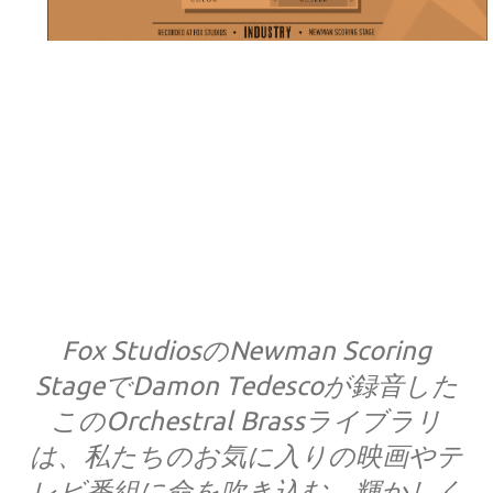
Fox StudiosのNewman Scoring
StageでDamon Tedescoが録音した
このOrchestral Brassライブラリ
は、私たちのお気に入りの映画やテ
レビ番組に命を吹き込む、輝かしく