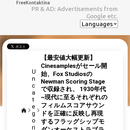
FreeKontaktina
スキップしてメイン コンテンツに移動
PR & AD: Advertisements from
Google etc.
【最安値大幅更新】
Cinesamplesがセール開
U
始、Fox Studiosの
n
Newman Scoring Stage
c
で収録され、 1930年代
a
~現代に至るそれぞれの
t
フィルムスコアサウン
e
g
ドを正確に反映し再現
o
するフラッグシップモ
ri
ダンオーケストラブラ