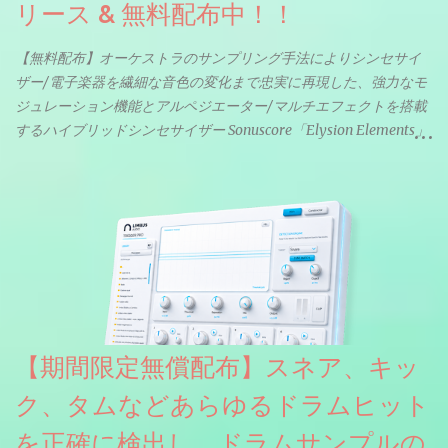
リース & 無料配布中！！
【無料配布】オーケストラのサンプリング手法によりシンセサイ
ザー/電子楽器を繊細な音色の変化まで忠実に再現した、強力なモ
ジュレーション機能とアルペジエーター/マルチエフェクトを搭載
するハイブリッドシンセサイザー Sonuscore「Elysion Elements」
リリース & 無料配布中。Elysion 2からライブラリを抜粋した製品
です。パフォーマンス機能とエディット機能以外全ての機能が使
えるようになっています。総容量も7GBを超えます。複数の設定に
より音色が作りこまれているため、あらかじめアルペジオがプロ
グラムされているプリセットも多いですが、アルペジオを切るこ
とももちろんできます。 ほとんどのシンセライブラリは、音を一
度サンプリングしてベロシティで音量を調整します。 しかし、
ELYSIONは違います。ビンテージシンセを含む様々な音源から、
複数のベロシティレイヤーにわたって録音し、各レイヤーを整形
【期間限定無償配布】スネア、キッ
することで、弱く演奏した場合と強く演奏した場合で、全く異な
る音色が得られます。単に音量を変えただけの同じ音ではありま
ク、タムなどあらゆるドラムヒット
せん。
を正確に検出し、ドラムサンプルの