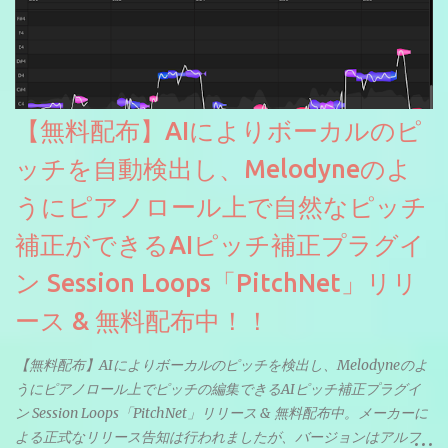
【無料配布】AIによりボーカルのピ
ッチを自動検出し、Melodyneのよ
うにピアノロール上で自然なピッチ
補正ができるAIピッチ補正プラグイ
ン Session Loops「PitchNet」リリ
ース & 無料配布中！！
【無料配布】AIによりボーカルのピッチを検出し、Melodyneのよ
うにピアノロール上でピッチの編集できるAIピッチ補正プラグイ
ン Session Loops「PitchNet」リリース & 無料配布中。メーカーに
よる正式なリリース告知は行われましたが、バージョンはアルフ