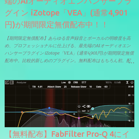
端のAIオーディオエンハンサープラ
グイン iZotope「VEA」(通常4,901
円)が期間限定無償配布中！！
【期間限定無償配布】あらゆる音声録音とボーカルの明瞭度を高
め、プロフェッショナルに仕上げる、最先端のAIオーディオエン
ハンサープラグイン iZotope「VEA」(通常4,901円)が期間限定無償
配布中。比較的新しめのプラグイン。無料配布はもちろん初。配
信やナレーションにもぴったり。ボーカルミックスやVTuberさん
にも。
【無料配布】FabFilter Pro-Q 4にイ