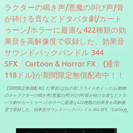
ラクターの鳴き声/悪魔の叫び声/骨
が砕ける音などドタバタ劇/カート
ゥーン/ホラーに最適な422種類の効
果音を高解像度で収録した、効果音
サウンドパックバンドル 344
SFX「Cartoon & Horror FX」(通常
118ドル)が期間限定無償配布中！！
【期間限定無償配布】打撃音/ばねの音/スライドホイッスル/動物
のキャラクターの鳴き声/悪魔の声/叫び声/骨が砕ける音などドタ
バタ劇やカートゥーン/ホラーに最適な422種類の効果音を高解像
度で収録した、効果音サウンドパックバンドル 344 SFX「Cartoon
& Horror FX」(通常118ドル)が期間限定無償配布中。サンプリン
グレート等もしっかりと業界水準を満たしております。