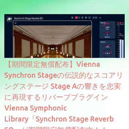
【期間限定無償配布】Vienna
Synchron Stageの伝説的なスコアリ
ングステージ Stage Aの響きを忠実
に再現するリバーブプラグイン
Vienna Symphonic
Library「Synchron Stage Reverb