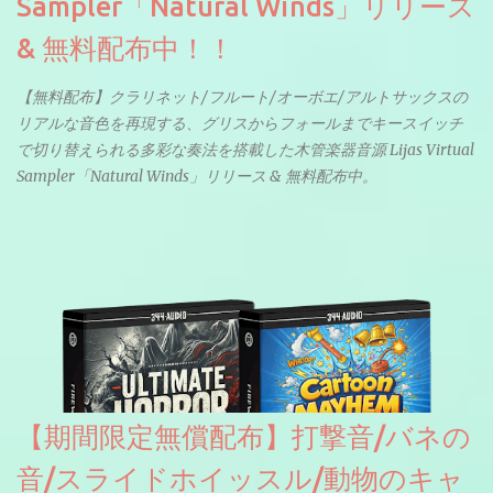
Sampler「Natural Winds」リリース
& 無料配布中！！
【無料配布】クラリネット/フルート/オーボエ/アルトサックスの
リアルな音色を再現する、グリスからフォールまでキースイッチ
で切り替えられる多彩な奏法を搭載した木管楽器音源 Lijas Virtual
Sampler「Natural Winds」リリース & 無料配布中。
【期間限定無償配布】打撃音/バネの
音/スライドホイッスル/動物のキャ