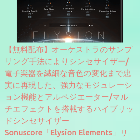
【無料配布】オーケストラのサンプ
リング手法によりシンセサイザー/
電子楽器を繊細な音色の変化まで忠
実に再現した、強力なモジュレーシ
ョン機能とアルペジエーター/マル
チエフェクトを搭載するハイブリッ
ドシンセサイザー
Sonuscore「Elysion Elements」リ