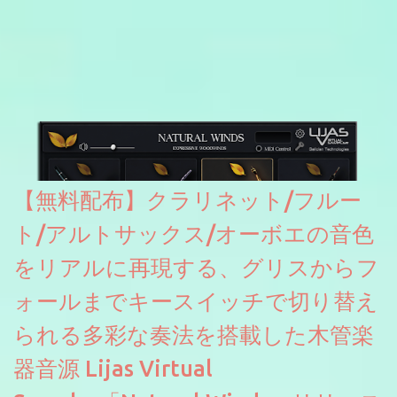
ァと記載されているようなので今後アップデートで細かいバグな
どが修正されていくのだと思われます。筆者もざっくりと確認し
たところ動作は問題なさそうです。KVR Developer Challenge
2026に出品されている製品になります。国内代理店でも取り扱い
のあるDrumNetのメーカーです。調べたところによるとオープン
ソースを元に設計・改良した製品のようです。
【無料配布】クラリネット/フルー
ト/アルトサックス/オーボエの音色
をリアルに再現する、グリスからフ
ォールまでキースイッチで切り替え
られる多彩な奏法を搭載した木管楽
器音源 Lijas Virtual