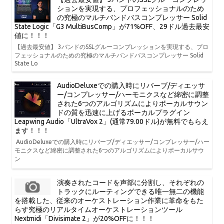
ションを実現する、プロフェッショナルのため
の究極のマルチバンドバスコンプレッサー Solid
State Logic「G3 MultiBusComp」が71%OFF、29ドル過去最安
値に！！！
【過去最安値】 3バンドのSSLグルーコンプレッションを実現する、プロ
フェッショナルのための究極のマルチバンドバスコンプレッサー Solid
State Lo
AudioDeluxeでの購入時にリバーブ/ディエッサ
ー/コンプレッサー/ハーモニクスなど綿密に調整
された6つのアルゴリズムによりボーカルサウン
ドの質を迅速に上げるボーカルプラグイン
Leapwing Audio「UltraVox 2」(通常79.00ドル)が無料でもらえ
ます！！！
AudioDeluxeでの購入時にリバーブ/ディエッサー/コンプレッサー/ハー
モニクスなど綿密に調整された6つのアルゴリズムによりボーカルサウ
ン
演奏されたコードを声部に分割し、それぞれの
トラックにルーティングできる唯一無二の機能
を搭載した、従来のオーケストレーション作業に革命をもた
らす究極のリアルタイムオーケストレーションツール
Nextmidi「Divisimate 2」が20%OFFに！！！