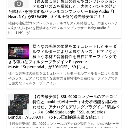
【過去最安値】独自の適応型コンプレッション
アルゴリズムを搭載した、力強くパンチの効い
た味わいを提供するパラレルコンプレッサー Baby Audio「I
Heart NY」が87%OFF、5ドル圧倒的過去最安値に！！
独自の適応型コンプレッションアルゴリズムを搭載した、力強くパンチ
の効いた味わいを提供するパラレルコンプレッサー Baby Audio「I
Heart NY」が
様々な共鳴体の挙動をエミュレートしたモーダ
ルフィルターにより金属やガラス、ピアノなど
様々な素材の音響特性を自在にモーフィングで
きる強力なフィルタープラグイン Polyverse
Music「Supermodal」が30%OFF、69ドルに！！！
様々な共鳴体の挙動をエミュレートしたモーダルフィルターにより金属
やガラス、ピアノなど様々な素材の音響特性を自在にモーフィングでき
る強力なフィルタープラグイン
【過去最安値】SSL 4000コンソールのアナログ
特性とsonibleのAIオーディオ分析機能を組み合
わせた、アナログモデリングプラグイン3製品バ
ンドル Solid State Logic「SSL autoSeries
Bundle」が50%OFF、75ドル圧倒的過去最安値に！！
【過去最安値】SSL 4000コンソールのアナログ特性とsonibleのAIオーデ