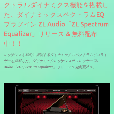
クトラルダイナミクス機能を搭載し
た、ダイナミックスペクトラムEQ
プラグイン ZL Audio「ZL Spectrum
Equalizer」リリース & 無料配布
中！！
レゾナンスを動的に抑制するダイナミックスペクトラムイコライ
ザーを搭載した、ダイナミックレゾナンスサプレッサー ZL
Audio「ZL Spectrum Equalizer」リリース & 無料配布中。