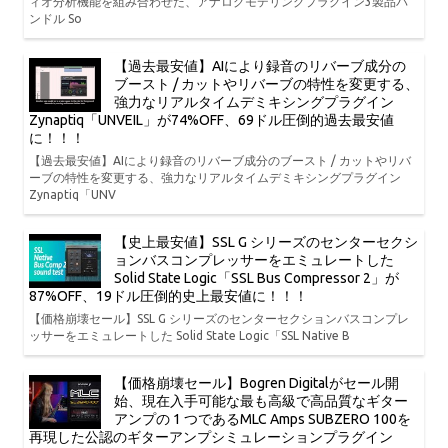
ィオ分析機能を組み合わせた、アナログモデリングプラグイン3製品バ
ンドル So
【過去最安値】AIにより録音のリバーブ成分の
ブースト / カットやリバーブの特性を変更する、
強力なリアルタイムデミキシングプラグイン
Zynaptiq「UNVEIL」が74%OFF、69ドル圧倒的過去最安値
に！！！
【過去最安値】AIにより録音のリバーブ成分のブースト / カットやリバ
ーブの特性を変更する、強力なリアルタイムデミキシングプラグイン
Zynaptiq「UNV
【史上最安値】SSL G シリーズのセンターセクシ
ョンバスコンプレッサーをエミュレートした
Solid State Logic「SSL Bus Compressor 2」が
87%OFF、19ドル圧倒的史上最安値に！！！
【価格崩壊セール】SSL G シリーズのセンターセクションバスコンプレ
ッサーをエミュレートした Solid State Logic「SSL Native B
【価格崩壊セール】Bogren Digitalがセール開
始、現在入手可能な最も高級で高品質なギター
アンプの 1 つであるMLC Amps SUBZERO 100を
再現した公認のギターアンプシミュレーションプラグイン