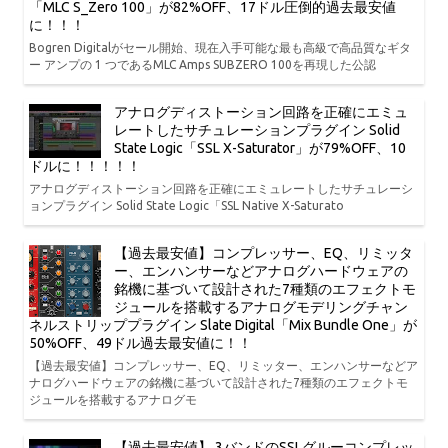
「MLC S_Zero 100」が82%OFF、17ドル圧倒的過去最安値
に！！！
Bogren Digitalがセール開始、現在入手可能な最も高級で高品質なギタ
ー アンプの 1 つであるMLC Amps SUBZERO 100を再現した公認
アナログディストーション回路を正確にエミュ
レートしたサチュレーションプラグイン Solid
State Logic「SSL X-Saturator」が79%OFF、10
ドルに！！！！！
アナログディストーション回路を正確にエミュレートしたサチュレーシ
ョンプラグイン Solid State Logic「SSL Native X-Saturato
【過去最安値】コンプレッサー、EQ、リミッタ
ー、エンハンサーなどアナログハードウェアの
銘機に基づいて設計された7種類のエフェクトモ
ジュールを搭載するアナログモデリングチャン
ネルストリッププラグイン Slate Digital「Mix Bundle One」が
50%OFF、49ドル過去最安値に！！
【過去最安値】コンプレッサー、EQ、リミッター、エンハンサーなどア
ナログハードウェアの銘機に基づいて設計された7種類のエフェクトモ
ジュールを搭載するアナログモ
【過去最安値】 3バンドのSSLグルーコンプレッ