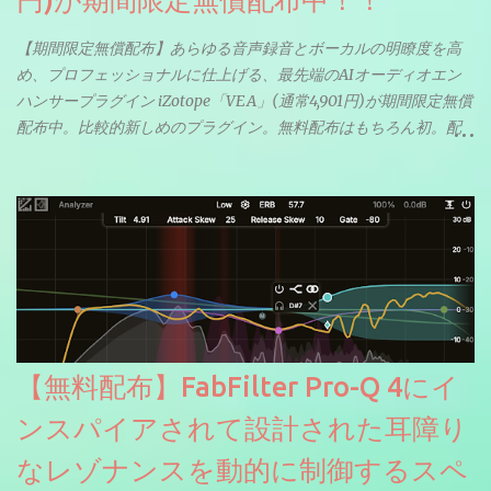
円)が期間限定無償配布中！！
【期間限定無償配布】あらゆる音声録音とボーカルの明瞭度を高
め、プロフェッショナルに仕上げる、最先端のAIオーディオエン
ハンサープラグイン iZotope「VEA」(通常4,901円)が期間限定無償
配布中。比較的新しめのプラグイン。無料配布はもちろん初。配
信やナレーションにもぴったり。ボーカルミックスやVTuberさん
にも。
【無料配布】FabFilter Pro-Q 4にイ
ンスパイアされて設計された耳障り
なレゾナンスを動的に制御するスペ