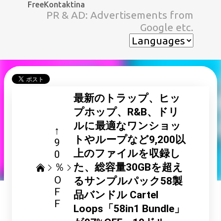
FreeKontaktina
スキップしてメイン コンテンツに移動
PR & AD: Advertisements from
Google etc.
最新のトラップ、ヒッ
プホップ、R&B、ドリ
ルに最適なワンショッ
↑
トやループなど9,200以
9
上のファイルを収録し
0
％
た、総容量30GBを超え
O
るサンプルパック58製
F
品バンドル Cartel
F
Loops「58in1 Bundle」