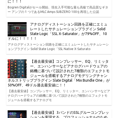
に！！！
Bogren Digitalがセール開始、現在入手可能な最も高級で高品質なギタ
ー アンプの 1 つであるMLC Amps SUBZERO 100を再現した公認
アナログディストーション回路を正確にエミュ
レートしたサチュレーションプラグイン Solid
State Logic「SSL X-Saturator」が79%OFF、10
ドルに！！！！！
アナログディストーション回路を正確にエミュレートしたサチュレーシ
ョンプラグイン Solid State Logic「SSL Native X-Saturato
【過去最安値】コンプレッサー、EQ、リミッタ
ー、エンハンサーなどアナログハードウェアの
銘機に基づいて設計された7種類のエフェクトモ
ジュールを搭載するアナログモデリングチャン
ネルストリッププラグイン Slate Digital「Mix Bundle One」が
50%OFF、49ドル過去最安値に！！
【過去最安値】コンプレッサー、EQ、リミッター、エンハンサーなどア
ナログハードウェアの銘機に基づいて設計された7種類のエフェクトモ
ジュールを搭載するアナログモ
【過去最安値】 3バンドのSSLグルーコンプレッ
ションを実現する、プロフェッショナルのため