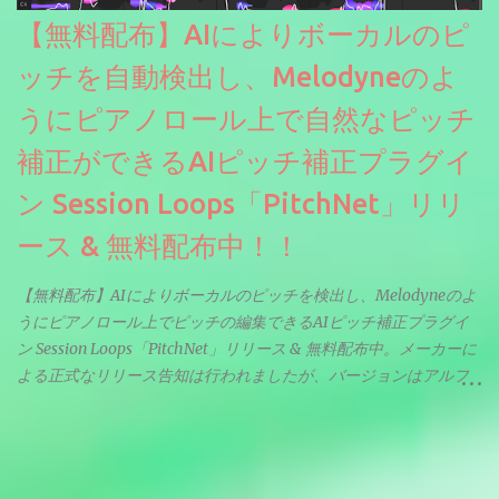
【無料配布】AIによりボーカルのピ
ッチを自動検出し、Melodyneのよ
うにピアノロール上で自然なピッチ
補正ができるAIピッチ補正プラグイ
ン Session Loops「PitchNet」リリ
ース & 無料配布中！！
【無料配布】AIによりボーカルのピッチを検出し、Melodyneのよ
うにピアノロール上でピッチの編集できるAIピッチ補正プラグイ
ン Session Loops「PitchNet」リリース & 無料配布中。メーカーに
よる正式なリリース告知は行われましたが、バージョンはアルフ
ァと記載されているようなので今後アップデートで細かいバグな
どが修正されていくのだと思われます。筆者もざっくりと確認し
たところ動作は問題なさそうです。KVR Developer Challenge
2026に出品されている製品になります。国内代理店でも取り扱い