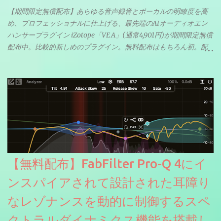
【期間限定無償配布】あらゆる音声録音とボーカルの明瞭度を高
め、プロフェッショナルに仕上げる、最先端のAIオーディオエン
ハンサープラグイン iZotope「VEA」(通常4,901円)が期間限定無償
配布中。比較的新しめのプラグイン。無料配布はもちろん初。配
信やナレーションにもぴったり。ボーカルミックスやVTuberさん
にも。
【無料配布】FabFilter Pro-Q 4にイ
ンスパイアされて設計された耳障り
なレゾナンスを動的に制御するスペ
クトラルダイナミクス機能を搭載し