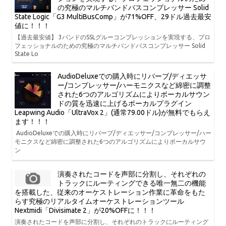
の究極のマルチバンドバスコンプレッサー Solid
State Logic「G3 MultiBusComp」が71%OFF、29ドル過去最安
値に！！！
【過去最安値】 3バンドのSSLグルーコンプレッションを実現する、プロ
フェッショナルのための究極のマルチバンドバスコンプレッサー Solid
State Lo
AudioDeluxeでの購入時にリバーブ/ディエッサ
ー/コンプレッサー/ハーモニクスなど綿密に調整
された6つのアルゴリズムによりボーカルサウン
ドの質を迅速に上げるボーカルプラグイン
Leapwing Audio「UltraVox 2」(通常79.00ドル)が無料でもらえ
ます！！！
AudioDeluxeでの購入時にリバーブ/ディエッサー/コンプレッサー/ハー
モニクスなど綿密に調整された6つのアルゴリズムによりボーカルサウ
ン
演奏されたコードを声部に分割し、それぞれの
トラックにルーティングできる唯一無二の機能
を搭載した、従来のオーケストレーション作業に革命をもた
らす究極のリアルタイムオーケストレーションツール
Nextmidi「Divisimate 2」が20%OFFに！！！
演奏されたコードを声部に分割し、それぞれのトラックにルーティング