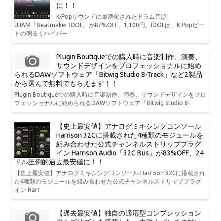
に！！
K-Popサウンドに最適化されたドラム音源
UJAM「Beatmaker IDOL」が87%OFF、1,100円。IDOLは、K-Popビー
トの明るくハイパー
Plugin Boutiqueでの購入時に音楽制作、演奏、
サウンドデザインをプロフェッショナルに始め
られるDAWソフトウェア「Bitwig Studio 8-Track」など2製品
から選んで無料でもらえます！！
Plugin Boutiqueでの購入時に音楽制作、演奏、サウンドデザインをプロ
フェッショナルに始められるDAWソフトウェア「Bitwig Studio 8-
【史上最安値】アナログミキシングコンソール
Harrison 32Cに搭載された4種類のモジュールを
組み合わせた公式チャンネルストリッププラグ
イン Harrison Audio「32C Bus」が83%OFF、24
ドル圧倒的過去最安値に！！
【史上最安値】アナログミキシングコンソール Harrison 32Cに搭載され
た4種類のモジュールを組み合わせた公式チャンネルストリッププラグ
イン Harr
【過去最安値】独自の適応型コンプレッション