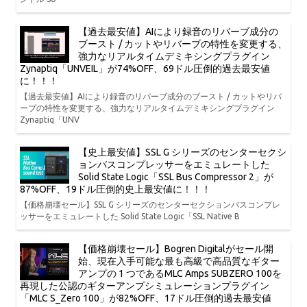
【過去最安値】AIにより録音のリバーブ成分の
ブースト / カットやリバーブの特性を変更する、
強力なリアルタイムデミキシングプラグイン
Zynaptiq「UNVEIL」が74%OFF、69ドル圧倒的過去最安値
に！！！
【過去最安値】AIにより録音のリバーブ成分のブースト / カットやリバ
ーブの特性を変更する、強力なリアルタイムデミキシングプラグイン
Zynaptiq「UNV
【史上最安値】SSL G シリーズのセンターセクシ
ョンバスコンプレッサーをエミュレートした
Solid State Logic「SSL Bus Compressor 2」が
87%OFF、19ドル圧倒的史上最安値に！！！
【価格崩壊セール】SSL G シリーズのセンターセクションバスコンプレ
ッサーをエミュレートした Solid State Logic「SSL Native B
【価格崩壊セール】Bogren Digitalがセール開
始、現在入手可能な最も高級で高品質なギター
アンプの 1 つであるMLC Amps SUBZERO 100を
再現した公認のギターアンプシミュレーションプラグイン
「MLC S_Zero 100」が82%OFF、17ドル圧倒的過去最安値