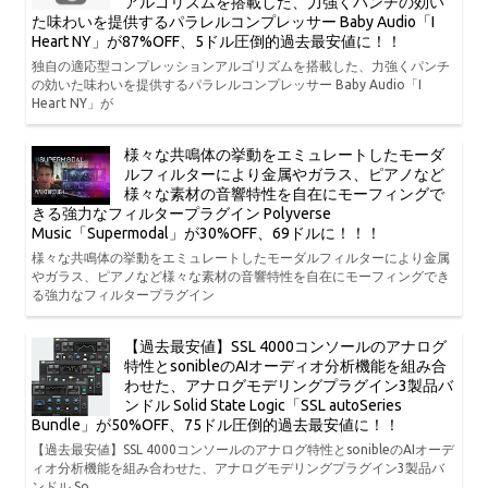
アルゴリズムを搭載した、力強くパンチの効い
た味わいを提供するパラレルコンプレッサー Baby Audio「I
Heart NY」が87%OFF、5ドル圧倒的過去最安値に！！
独自の適応型コンプレッションアルゴリズムを搭載した、力強くパンチ
の効いた味わいを提供するパラレルコンプレッサー Baby Audio「I
Heart NY」が
様々な共鳴体の挙動をエミュレートしたモーダ
ルフィルターにより金属やガラス、ピアノなど
様々な素材の音響特性を自在にモーフィングで
きる強力なフィルタープラグイン Polyverse
Music「Supermodal」が30%OFF、69ドルに！！！
様々な共鳴体の挙動をエミュレートしたモーダルフィルターにより金属
やガラス、ピアノなど様々な素材の音響特性を自在にモーフィングでき
る強力なフィルタープラグイン
【過去最安値】SSL 4000コンソールのアナログ
特性とsonibleのAIオーディオ分析機能を組み合
わせた、アナログモデリングプラグイン3製品バ
ンドル Solid State Logic「SSL autoSeries
Bundle」が50%OFF、75ドル圧倒的過去最安値に！！
【過去最安値】SSL 4000コンソールのアナログ特性とsonibleのAIオーデ
ィオ分析機能を組み合わせた、アナログモデリングプラグイン3製品バ
ンドル So