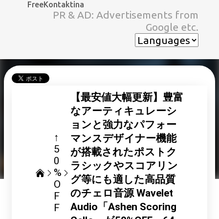
FreeKontaktina
スキップしてメイン コンテンツに移動
PR & AD: Advertisements from
Google etc.
【最安値大幅更新】豊富
なアーティキュレーシ
ョンと強力なパフォー
↑
マンスデザイナー機能
5
が搭載されたポストク
0
ラシックやスコアリン
%
グ等にも適した高品質
O
のチェロ音源 Wavelet
F
Audio「Ashen Scoring
F