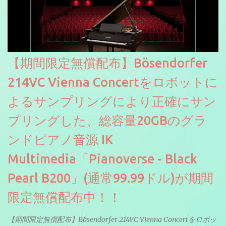
【期間限定無償配布】Bösendorfer
214VC Vienna Concertをロボットに
よるサンプリングにより正確にサン
プリングした、総容量20GBのグラ
ンドピアノ音源 IK
Multimedia「Pianoverse - Black
Pearl B200」(通常99.99ドル)が期間
限定無償配布中！！
【期間限定無償配布】Bösendorfer 214VC Vienna Concertをロボッ