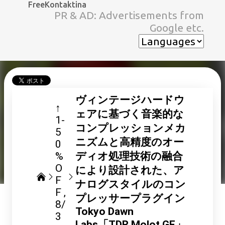
FreeKontaktina
スキップしてメイン コンテンツに移動
PR & AD: Advertisements from
Google etc.
ヴィンテージハードウ
↑
ェアに基づく音楽的な
1-
コンプレッションメカ
5
ニズムと高精度のオー
0
%
ディオ処理技術の融合
O
により設計された、ア
F
ナログスタイルのコン
F
プレッサープラグイン
8/
Tokyo Dawn
3
Labs「TDR Molot GE」