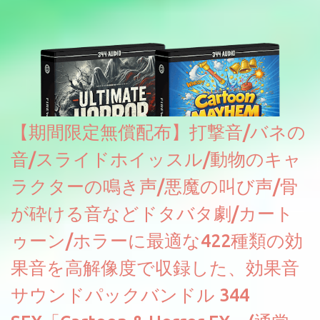
たところ動作は問題なさそうです。KVR Developer Challenge
2026に出品されている製品になります。国内代理店でも取り扱い
のあるDrumNetのメーカーです。調べたところによるとオープン
ソースを元に設計・改良した製品のようです。
【期間限定無償配布】打撃音/バネの
音/スライドホイッスル/動物のキャ
ラクターの鳴き声/悪魔の叫び声/骨
が砕ける音などドタバタ劇/カート
ゥーン/ホラーに最適な422種類の効
果音を高解像度で収録した、効果音
サウンドパックバンドル 344