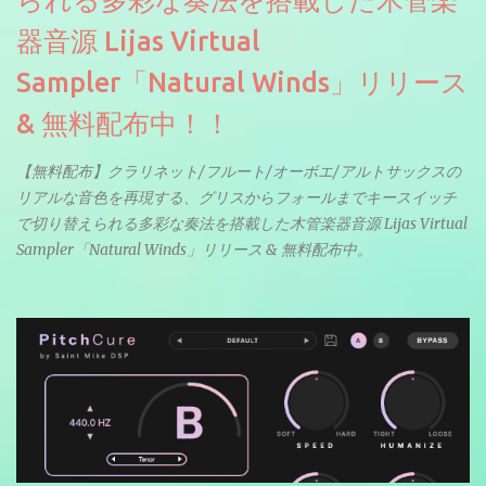
器音源 Lijas Virtual
Sampler「Natural Winds」リリース
& 無料配布中！！
【無料配布】クラリネット/フルート/オーボエ/アルトサックスの
リアルな音色を再現する、グリスからフォールまでキースイッチ
で切り替えられる多彩な奏法を搭載した木管楽器音源 Lijas Virtual
Sampler「Natural Winds」リリース & 無料配布中。