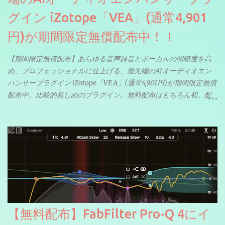
グイン iZotope「VEA」(通常4,901
円)が期間限定無償配布中！！
【期間限定無償配布】あらゆる音声録音とボーカルの明瞭度を高
め、プロフェッショナルに仕上げる、最先端のAIオーディオエン
ハンサープラグイン iZotope「VEA」(通常4,901円)が期間限定無償
配布中。比較的新しめのプラグイン。無料配布はもちろん初。配
信やナレーションにもぴったり。ボーカルミックスやVTuberさん
にも。
【無料配布】FabFilter Pro-Q 4にイ