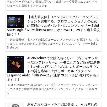
ナログハードウェアの銘機に基づいて設計された7種類のエフェクトモ
ジュールを搭載するアナログモ
【過去最安値】 3バンドのSSLグルーコンプレッ
ションを実現する、プロフェッショナルのため
の究極のマルチバンドバスコンプレッサー Solid
State Logic「G3 MultiBusComp」が71%OFF、29ドル過去最安
値に！！！
【過去最安値】 3バンドのSSLグルーコンプレッションを実現する、プロ
フェッショナルのための究極のマルチバンドバスコンプレッサー Solid
State Lo
AudioDeluxeでの購入時にリバーブ/ディエッサ
ー/コンプレッサー/ハーモニクスなど綿密に調整
された6つのアルゴリズムによりボーカルサウン
ドの質を迅速に上げるボーカルプラグイン
Leapwing Audio「UltraVox 2」(通常79.00ドル)が無料でもらえ
ます！！！
AudioDeluxeでの購入時にリバーブ/ディエッサー/コンプレッサー/ハー
モニクスなど綿密に調整された6つのアルゴリズムによりボーカルサウ
ン
演奏されたコードを声部に分割し、それぞれの