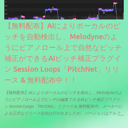
【無料配布】AIによりボーカルのピ
ッチを自動検出し、Melodyneのよ
うにピアノロール上で自然なピッチ
補正ができるAIピッチ補正プラグイ
ン Session Loops「PitchNet」リリ
ース & 無料配布中！！
【無料配布】AIによりボーカルのピッチを検出し、Melodyneのよ
うにピアノロール上でピッチの編集できるAIピッチ補正プラグイ
ン Session Loops「PitchNet」リリース & 無料配布中。メーカーに
よる正式なリリース告知は行われましたが、バージョンはアルフ
ァと記載されているようなので今後アップデートで細かいバグな
どが修正されていくのだと思われます。筆者もざっくりと確認し