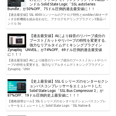
ンドル Solid State Logic「SSL autoSeries
Bundle」が50%OFF、75ドル圧倒的過去最安値に！！
【過去最安値】SSL 4000コンソールのアナログ特性とsonibleのAIオーデ
ィオ分析機能を組み合わせた、アナログモデリングプラグイン3製品バ
ンドル So
【過去最安値】AIにより録音のリバーブ成分の
ブースト / カットやリバーブの特性を変更する、
強力なリアルタイムデミキシングプラグイン
Zynaptiq「UNVEIL」が74%OFF、69ドル圧倒的過去最安値
に！！！
【過去最安値】AIにより録音のリバーブ成分のブースト / カットやリバ
ーブの特性を変更する、強力なリアルタイムデミキシングプラグイン
Zynaptiq「UNV
【史上最安値】SSL G シリーズのセンターセクシ
ョンバスコンプレッサーをエミュレートした
Solid State Logic「SSL Bus Compressor 2」が
87%OFF、19ドル圧倒的史上最安値に！！！
【価格崩壊セール】SSL G シリーズのセンターセクションバスコンプレ
ッサーをエミュレートした Solid State Logic「SSL Native B