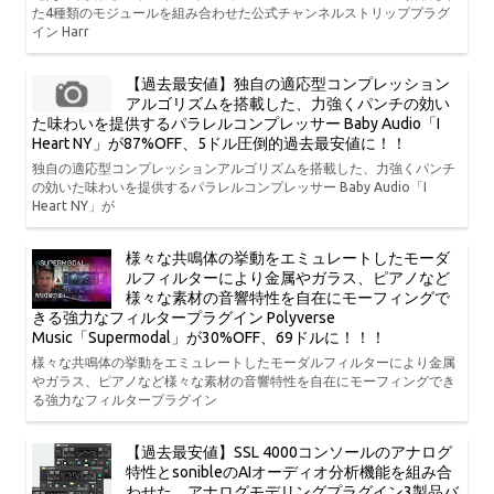
た4種類のモジュールを組み合わせた公式チャンネルストリッププラグ
イン Harr
【過去最安値】独自の適応型コンプレッション
アルゴリズムを搭載した、力強くパンチの効い
た味わいを提供するパラレルコンプレッサー Baby Audio「I
Heart NY」が87%OFF、5ドル圧倒的過去最安値に！！
独自の適応型コンプレッションアルゴリズムを搭載した、力強くパンチ
の効いた味わいを提供するパラレルコンプレッサー Baby Audio「I
Heart NY」が
様々な共鳴体の挙動をエミュレートしたモーダ
ルフィルターにより金属やガラス、ピアノなど
様々な素材の音響特性を自在にモーフィングで
きる強力なフィルタープラグイン Polyverse
Music「Supermodal」が30%OFF、69ドルに！！！
様々な共鳴体の挙動をエミュレートしたモーダルフィルターにより金属
やガラス、ピアノなど様々な素材の音響特性を自在にモーフィングでき
る強力なフィルタープラグイン
【過去最安値】SSL 4000コンソールのアナログ
特性とsonibleのAIオーディオ分析機能を組み合
わせた、アナログモデリングプラグイン3製品バ