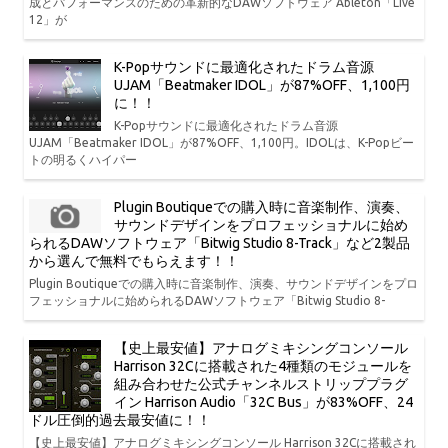
成とパフォーマンスのための革新的なDAWソフトウェア Ableton「Live
12」が
K-Popサウンドに最適化されたドラム音源
UJAM「Beatmaker IDOL」が87%OFF、1,100円
に！！
K-Popサウンドに最適化されたドラム音源
UJAM「Beatmaker IDOL」が87%OFF、1,100円。IDOLは、K-Popビー
トの明るくハイパー
Plugin Boutiqueでの購入時に音楽制作、演奏、
サウンドデザインをプロフェッショナルに始め
られるDAWソフトウェア「Bitwig Studio 8-Track」など2製品
から選んで無料でもらえます！！
Plugin Boutiqueでの購入時に音楽制作、演奏、サウンドデザインをプロ
フェッショナルに始められるDAWソフトウェア「Bitwig Studio 8-
【史上最安値】アナログミキシングコンソール
Harrison 32Cに搭載された4種類のモジュールを
組み合わせた公式チャンネルストリッププラグ
イン Harrison Audio「32C Bus」が83%OFF、24
ドル圧倒的過去最安値に！！
【史上最安値】アナログミキシングコンソール Harrison 32Cに搭載され