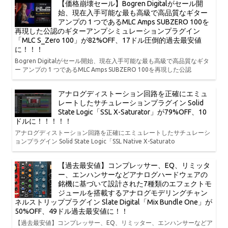
【価格崩壊セール】Bogren Digitalがセール開
始、現在入手可能な最も高級で高品質なギター
アンプの 1 つであるMLC Amps SUBZERO 100を
再現した公認のギターアンプシミュレーションプラグイン
「MLC S_Zero 100」が82%OFF、17ドル圧倒的過去最安値
に！！！
Bogren Digitalがセール開始、現在入手可能な最も高級で高品質なギタ
ー アンプの 1 つであるMLC Amps SUBZERO 100を再現した公認
アナログディストーション回路を正確にエミュ
レートしたサチュレーションプラグイン Solid
State Logic「SSL X-Saturator」が79%OFF、10
ドルに！！！！！
アナログディストーション回路を正確にエミュレートしたサチュレーシ
ョンプラグイン Solid State Logic「SSL Native X-Saturato
【過去最安値】コンプレッサー、EQ、リミッタ
ー、エンハンサーなどアナログハードウェアの
銘機に基づいて設計された7種類のエフェクトモ
ジュールを搭載するアナログモデリングチャン
ネルストリッププラグイン Slate Digital「Mix Bundle One」が
50%OFF、49ドル過去最安値に！！
【過去最安値】コンプレッサー、EQ、リミッター、エンハンサーなどア