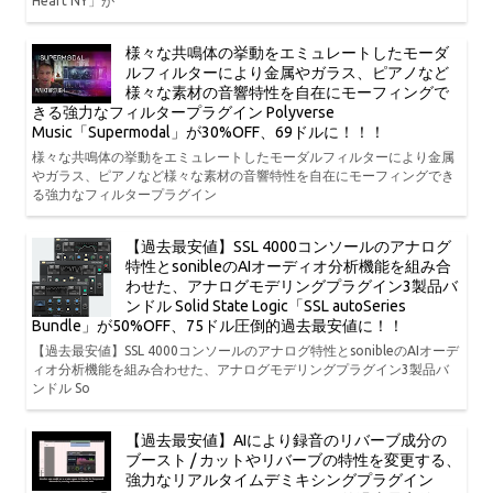
Heart NY」が
様々な共鳴体の挙動をエミュレートしたモーダ
ルフィルターにより金属やガラス、ピアノなど
様々な素材の音響特性を自在にモーフィングで
きる強力なフィルタープラグイン Polyverse
Music「Supermodal」が30%OFF、69ドルに！！！
様々な共鳴体の挙動をエミュレートしたモーダルフィルターにより金属
やガラス、ピアノなど様々な素材の音響特性を自在にモーフィングでき
る強力なフィルタープラグイン
【過去最安値】SSL 4000コンソールのアナログ
特性とsonibleのAIオーディオ分析機能を組み合
わせた、アナログモデリングプラグイン3製品バ
ンドル Solid State Logic「SSL autoSeries
Bundle」が50%OFF、75ドル圧倒的過去最安値に！！
【過去最安値】SSL 4000コンソールのアナログ特性とsonibleのAIオーデ
ィオ分析機能を組み合わせた、アナログモデリングプラグイン3製品バ
ンドル So
【過去最安値】AIにより録音のリバーブ成分の
ブースト / カットやリバーブの特性を変更する、
強力なリアルタイムデミキシングプラグイン