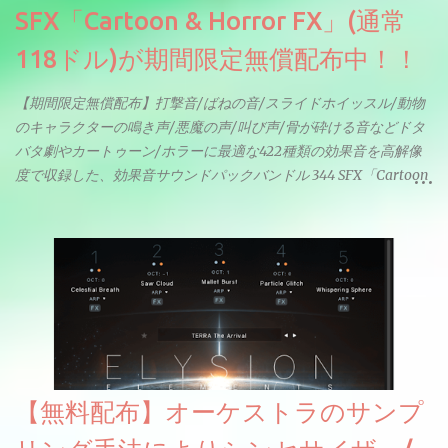
SFX「Cartoon & Horror FX」(通常
118ドル)が期間限定無償配布中！！
【期間限定無償配布】打撃音/ばねの音/スライドホイッスル/動物
のキャラクターの鳴き声/悪魔の声/叫び声/骨が砕ける音などドタ
バタ劇やカートゥーン/ホラーに最適な422種類の効果音を高解像
度で収録した、効果音サウンドパックバンドル 344 SFX「Cartoon
& Horror FX」(通常118ドル)が期間限定無償配布中。サンプリン
グレート等もしっかりと業界水準を満たしております。
【無料配布】オーケストラのサンプ