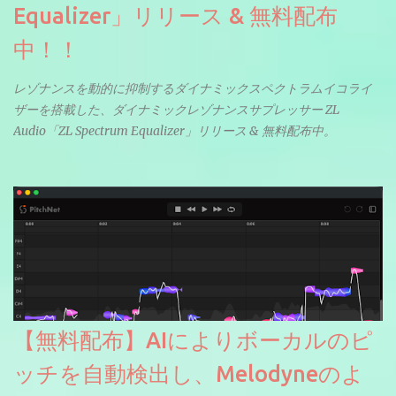
Equalizer」リリース & 無料配布
中！！
レゾナンスを動的に抑制するダイナミックスペクトラムイコライ
ザーを搭載した、ダイナミックレゾナンスサプレッサー ZL
Audio「ZL Spectrum Equalizer」リリース & 無料配布中。
【無料配布】AIによりボーカルのピ
ッチを自動検出し、Melodyneのよ