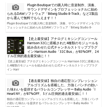
Plugin Boutiqueでの購入時に音楽制作、演奏、
サウンドデザインをプロフェッショナルに始め
られるDAWソフトウェア「Bitwig Studio 8-Track」など2製品
から選んで無料でもらえます！！
Plugin Boutiqueでの購入時に音楽制作、演奏、サウンドデザインをプロ
フェッショナルに始められるDAWソフトウェア「Bitwig Studio 8-
【史上最安値】アナログミキシングコンソール
Harrison 32Cに搭載された4種類のモジュールを
組み合わせた公式チャンネルストリッププラグ
イン Harrison Audio「32C Bus」が83%OFF、24
ドル圧倒的過去最安値に！！
【史上最安値】アナログミキシングコンソール Harrison 32Cに搭載され
た4種類のモジュールを組み合わせた公式チャンネルストリッププラグ
イン Harr
【過去最安値】独自の適応型コンプレッション
アルゴリズムを搭載した、力強くパンチの効い
た味わいを提供するパラレルコンプレッサー Baby Audio「I
Heart NY」が87%OFF、5ドル圧倒的過去最安値に！！
独自の適応型コンプレッションアルゴリズムを搭載した、力強くパンチ
の効いた味わいを提供するパラレルコンプレッサー Baby Audio「I