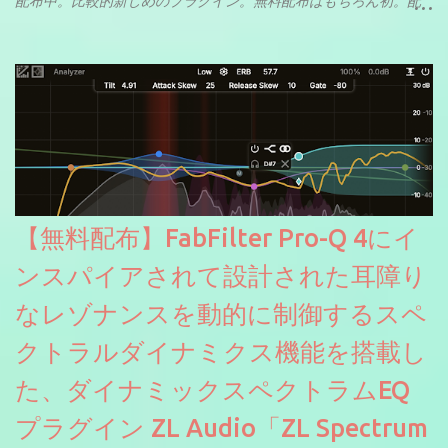
配布中。比較的新しめのプラグイン。無料配布はもちろん初。配
信やナレーションにもぴったり。ボーカルミックスやVTuberさん
にも。
【無料配布】FabFilter Pro-Q 4にイ
ンスパイアされて設計された耳障り
なレゾナンスを動的に制御するスペ
クトラルダイナミクス機能を搭載し
た、ダイナミックスペクトラムEQ
プラグイン ZL Audio「ZL Spectrum