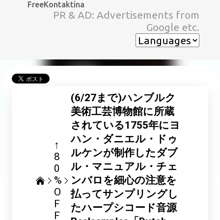
FreeKontaktina
スキップしてメイン コンテンツに移動
PR & AD: Advertisements from
Google etc.
(6/27まで)ハンブルク
美術工芸博物館に所蔵
されている1755年にヨ
ハン・ダニエル・ドゥ
↑
ルケンが制作したダブ
8
ル・マニュアル・チェ
0
%
ンバロを細心の注意を
O
払ってサンプリングし
F
たハープシコード音源
F