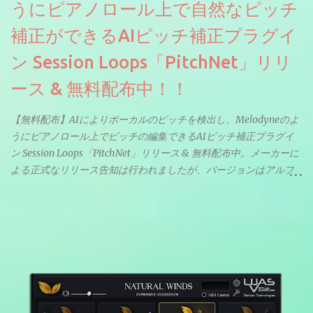
うにピアノロール上で自然なピッチ
補正ができるAIピッチ補正プラグイ
ン Session Loops「PitchNet」リリ
ース & 無料配布中！！
【無料配布】AIによりボーカルのピッチを検出し、Melodyneのよ
うにピアノロール上でピッチの編集できるAIピッチ補正プラグイ
ン Session Loops「PitchNet」リリース & 無料配布中。メーカーに
よる正式なリリース告知は行われましたが、バージョンはアルフ
ァと記載されているようなので今後アップデートで細かいバグな
どが修正されていくのだと思われます。筆者もざっくりと確認し
たところ動作は問題なさそうです。KVR Developer Challenge
2026に出品されている製品になります。国内代理店でも取り扱い
のあるDrumNetのメーカーです。調べたところによるとオープン
ソースを元に設計・改良した製品のようです。