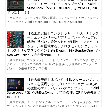
レートしたサチュレーションプラグイン Solid
State Logic「SSL X-Saturator」が79%OFF、10
ドルに！！！！！
アナログディストーション回路を正確にエミュレートしたサチュレーシ
ョンプラグイン Solid State Logic「SSL Native X-Saturato
【過去最安値】コンプレッサー、EQ、リミッタ
ー、エンハンサーなどアナログハードウェアの
銘機に基づいて設計された7種類のエフェクトモ
ジュールを搭載するアナログモデリングチャン
ネルストリッププラグイン Slate Digital「Mix Bundle One」が
50%OFF、49ドル過去最安値に！！
【過去最安値】コンプレッサー、EQ、リミッター、エンハンサーなどア
ナログハードウェアの銘機に基づいて設計された7種類のエフェクトモ
ジュールを搭載するアナログモ
【過去最安値】 3バンドのSSLグルーコンプレッ
ションを実現する、プロフェッショナルのため
の究極のマルチバンドバスコンプレッサー Solid
State Logic「G3 MultiBusComp」が71%OFF、29ドル過去最安
値に！！！
【過去最安値】 3バンドのSSLグルーコンプレッションを実現する、プロ
フェッショナルのための究極のマルチバンドバスコンプレッサー Solid