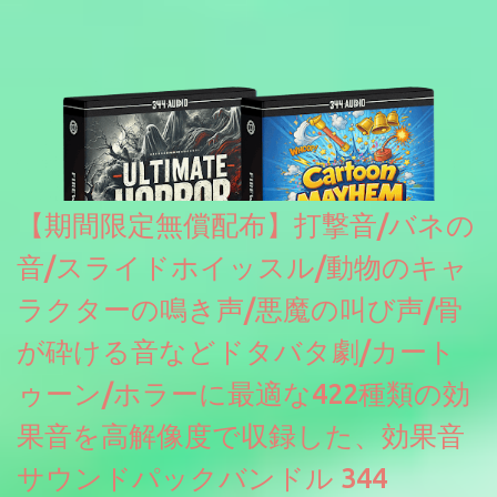
【期間限定無償配布】打撃音/バネの
音/スライドホイッスル/動物のキャ
ラクターの鳴き声/悪魔の叫び声/骨
が砕ける音などドタバタ劇/カート
ゥーン/ホラーに最適な422種類の効
果音を高解像度で収録した、効果音
サウンドパックバンドル 344