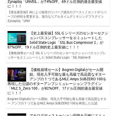
Zynaptiq「UNVEIL」が74%OFF、69ドル圧倒的過去最安値
に！！！
【過去最安値】AIにより録音のリバーブ成分のブースト / カットやリバ
ーブの特性を変更する、強力なリアルタイムデミキシングプラグイン
Zynaptiq「UNV
【史上最安値】SSL G シリーズのセンターセクシ
ョンバスコンプレッサーをエミュレートした
Solid State Logic「SSL Bus Compressor 2」が
87%OFF、19ドル圧倒的史上最安値に！！！
【価格崩壊セール】SSL G シリーズのセンターセクションバスコンプレ
ッサーをエミュレートした Solid State Logic「SSL Native B
【価格崩壊セール】Bogren Digitalがセール開
始、現在入手可能な最も高級で高品質なギター
アンプの 1 つであるMLC Amps SUBZERO 100を
再現した公認のギターアンプシミュレーションプラグイン
「MLC S_Zero 100」が82%OFF、17ドル圧倒的過去最安値
に！！！
Bogren Digitalがセール開始、現在入手可能な最も高級で高品質なギタ
ー アンプの 1 つであるMLC Amps SUBZERO 100を再現した公認
アナログディストーション回路を正確にエミュ