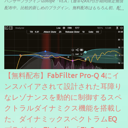
ハンサープラグイン iZotope「VEA」(通常4,901円)が期間限定無償
配布中。比較的新しめのプラグイン。無料配布はもちろん初。配
信やナレーションにもぴったり。ボーカルミックスやVTuberさん
にも。
【無料配布】FabFilter Pro-Q 4にイ
ンスパイアされて設計された耳障り
なレゾナンスを動的に制御するスペ
クトラルダイナミクス機能を搭載し
た、ダイナミックスペクトラムEQ