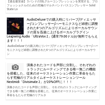
【過去最安値】 3バンドのSSLグルーコンプレッションを実現する、プロ
フェッショナルのための究極のマルチバンドバスコンプレッサー Solid
State Lo
AudioDeluxeでの購入時にリバーブ/ディエッサ
ー/コンプレッサー/ハーモニクスなど綿密に調整
された6つのアルゴリズムによりボーカルサウン
ドの質を迅速に上げるボーカルプラグイン
Leapwing Audio「UltraVox 2」(通常79.00ドル)が無料でもらえ
ます！！！
AudioDeluxeでの購入時にリバーブ/ディエッサー/コンプレッサー/ハー
モニクスなど綿密に調整された6つのアルゴリズムによりボーカルサウ
ン
演奏されたコードを声部に分割し、それぞれの
トラックにルーティングできる唯一無二の機能
を搭載した、従来のオーケストレーション作業に革命をもた
らす究極のリアルタイムオーケストレーションツール
Nextmidi「Divisimate 2」が20%OFFに！！！
演奏されたコードを声部に分割し、それぞれのトラックにルーティング
できる唯一無二の機能を搭載した、従来のオーケストレーション作業に
革命をもたらす究極のリアルタ