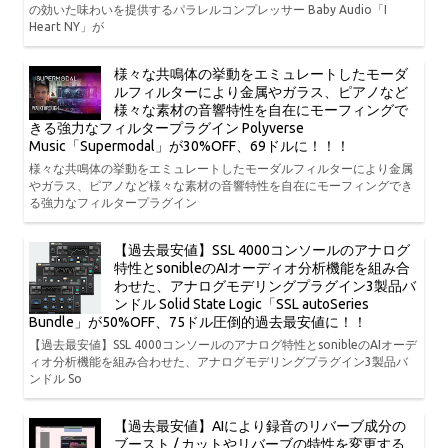
の効いた味わいを提供するパラレルコンプレッサー Baby Audio「I
Heart NY」が
様々な共鳴体の挙動をエミュレートしたモーダ
ルフィルターにより金属やガラス、ピアノなど
様々な素材の音響特性を自在にモーフィングで
きる強力なフィルタープラグイン Polyverse
Music「Supermodal」が30%OFF、69ドルに！！！
様々な共鳴体の挙動をエミュレートしたモーダルフィルターにより金属
やガラス、ピアノなど様々な素材の音響特性を自在にモーフィングでき
る強力なフィルタープラグイン
【過去最安値】SSL 4000コンソールのアナログ
特性とsonibleのAIオーディオ分析機能を組み合
わせた、アナログモデリングプラグイン3製品バ
ンドル Solid State Logic「SSL autoSeries
Bundle」が50%OFF、75ドル圧倒的過去最安値に！！
【過去最安値】SSL 4000コンソールのアナログ特性とsonibleのAIオーデ
ィオ分析機能を組み合わせた、アナログモデリングプラグイン3製品バ
ンドル So
【過去最安値】AIにより録音のリバーブ成分の
ブースト / カットやリバーブの特性を変更する、