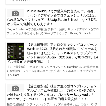
Plugin Boutiqueでの購入時に音楽制作、演奏、
サウンドデザインをプロフェッショナルに始め
られるDAWソフトウェア「Bitwig Studio 8-Track」など2製品
から選んで無料でもらえます！！
Plugin Boutiqueでの購入時に音楽制作、演奏、サウンドデザインをプロ
フェッショナルに始められるDAWソフトウェア「Bitwig Studio 8-
【史上最安値】アナログミキシングコンソール
Harrison 32Cに搭載された4種類のモジュールを
組み合わせた公式チャンネルストリッププラグ
イン Harrison Audio「32C Bus」が83%OFF、24
ドル圧倒的過去最安値に！！
【史上最安値】アナログミキシングコンソール Harrison 32Cに搭載され
た4種類のモジュールを組み合わせた公式チャンネルストリッププラグ
イン Harr
【過去最安値】独自の適応型コンプレッション
アルゴリズムを搭載した、力強くパンチの効い
た味わいを提供するパラレルコンプレッサー Baby Audio「I
Heart NY」が87%OFF、5ドル圧倒的過去最安値に！！
独自の適応型コンプレッションアルゴリズムを搭載した、力強くパンチ