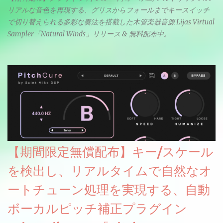
リアルな音色を再現する、グリスからフォールまでキースイッチ
で切り替えられる多彩な奏法を搭載した木管楽器音源 Lijas Virtual
Sampler「Natural Winds」リリース & 無料配布中。
【期間限定無償配布】キー/スケール
を検出し、リアルタイムで自然なオ
ートチューン処理を実現する、自動
ボーカルピッチ補正プラグイン