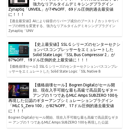
強力なリアルタイムデミキシングプラグイン
Zynaptiq「UNVEIL」が74%OFF、69ドル圧倒的過去最安値
に！！！
【過去最安値】AIにより録音のリバーブ成分のブースト / カットやリバ
ーブの特性を変更する、強力なリアルタイムデミキシングプラグイン
Zynaptiq「UNV
【史上最安値】SSL G シリーズのセンターセクシ
ョンバスコンプレッサーをエミュレートした
Solid State Logic「SSL Bus Compressor 2」が
87%OFF、19ドル圧倒的史上最安値に！！！
【価格崩壊セール】SSL G シリーズのセンターセクションバスコンプレ
ッサーをエミュレートした Solid State Logic「SSL Native B
【価格崩壊セール】Bogren Digitalがセール開
始、現在入手可能な最も高級で高品質なギター
アンプの 1 つであるMLC Amps SUBZERO 100を
再現した公認のギターアンプシミュレーションプラグイン
「MLC S_Zero 100」が82%OFF、17ドル圧倒的過去最安値
に！！！
Bogren Digitalがセール開始、現在入手可能な最も高級で高品質なギタ
ー アンプの 1 つであるMLC Amps SUBZERO 100を再現した公認