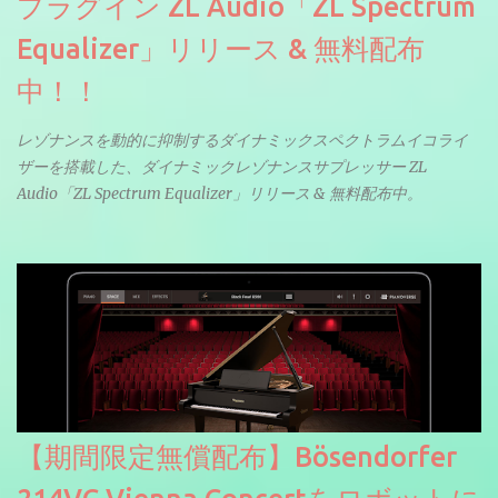
プラグイン ZL Audio「ZL Spectrum
Equalizer」リリース & 無料配布
中！！
レゾナンスを動的に抑制するダイナミックスペクトラムイコライ
ザーを搭載した、ダイナミックレゾナンスサプレッサー ZL
Audio「ZL Spectrum Equalizer」リリース & 無料配布中。
【期間限定無償配布】Bösendorfer