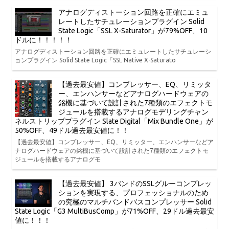
アナログディストーション回路を正確にエミュ
レートしたサチュレーションプラグイン Solid
State Logic「SSL X-Saturator」が79%OFF、10
ドルに！！！！！
アナログディストーション回路を正確にエミュレートしたサチュレーシ
ョンプラグイン Solid State Logic「SSL Native X-Saturato
【過去最安値】コンプレッサー、EQ、リミッタ
ー、エンハンサーなどアナログハードウェアの
銘機に基づいて設計された7種類のエフェクトモ
ジュールを搭載するアナログモデリングチャン
ネルストリッププラグイン Slate Digital「Mix Bundle One」が
50%OFF、49ドル過去最安値に！！
【過去最安値】コンプレッサー、EQ、リミッター、エンハンサーなどア
ナログハードウェアの銘機に基づいて設計された7種類のエフェクトモ
ジュールを搭載するアナログモ
【過去最安値】 3バンドのSSLグルーコンプレッ
ションを実現する、プロフェッショナルのため
の究極のマルチバンドバスコンプレッサー Solid
State Logic「G3 MultiBusComp」が71%OFF、29ドル過去最安
値に！！！