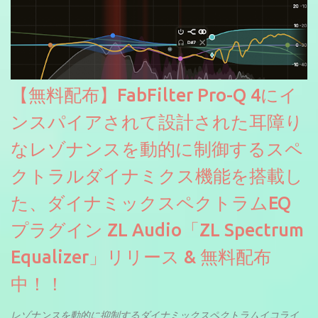
【無料配布】FabFilter Pro-Q 4にイ
ンスパイアされて設計された耳障り
なレゾナンスを動的に制御するスペ
クトラルダイナミクス機能を搭載し
た、ダイナミックスペクトラムEQ
プラグイン ZL Audio「ZL Spectrum
Equalizer」リリース & 無料配布
中！！
レゾナンスを動的に抑制するダイナミックスペクトラムイコライ