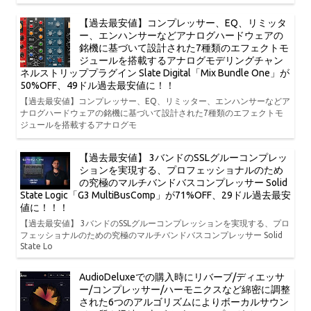
【過去最安値】コンプレッサー、EQ、リミッタ
ー、エンハンサーなどアナログハードウェアの
銘機に基づいて設計された7種類のエフェクトモ
ジュールを搭載するアナログモデリングチャン
ネルストリッププラグイン Slate Digital「Mix Bundle One」が
50%OFF、49ドル過去最安値に！！
【過去最安値】コンプレッサー、EQ、リミッター、エンハンサーなどア
ナログハードウェアの銘機に基づいて設計された7種類のエフェクトモ
ジュールを搭載するアナログモ
【過去最安値】 3バンドのSSLグルーコンプレッ
ションを実現する、プロフェッショナルのため
の究極のマルチバンドバスコンプレッサー Solid
State Logic「G3 MultiBusComp」が71%OFF、29ドル過去最安
値に！！！
【過去最安値】 3バンドのSSLグルーコンプレッションを実現する、プロ
フェッショナルのための究極のマルチバンドバスコンプレッサー Solid
State Lo
AudioDeluxeでの購入時にリバーブ/ディエッサ
ー/コンプレッサー/ハーモニクスなど綿密に調整
された6つのアルゴリズムによりボーカルサウン