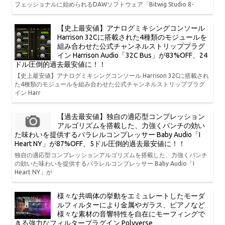
フェッショナルに始められるDAWソフトウェア「Bitwig Studio 8-
【史上最安値】アナログミキシングコンソール
Harrison 32Cに搭載された4種類のモジュールを
組み合わせた公式チャンネルストリッププラグ
イン Harrison Audio「32C Bus」が83%OFF、24
ドル圧倒的過去最安値に！！
【史上最安値】アナログミキシングコンソール Harrison 32Cに搭載され
た4種類のモジュールを組み合わせた公式チャンネルストリッププラグ
イン Harr
【過去最安値】独自の適応型コンプレッション
アルゴリズムを搭載した、力強くパンチの効い
た味わいを提供するパラレルコンプレッサー Baby Audio「I
Heart NY」が87%OFF、5ドル圧倒的過去最安値に！！
独自の適応型コンプレッションアルゴリズムを搭載した、力強くパンチ
の効いた味わいを提供するパラレルコンプレッサー Baby Audio「I
Heart NY」が
様々な共鳴体の挙動をエミュレートしたモーダ
ルフィルターにより金属やガラス、ピアノなど
様々な素材の音響特性を自在にモーフィングで
きる強力なフィルタープラグイン Polyverse