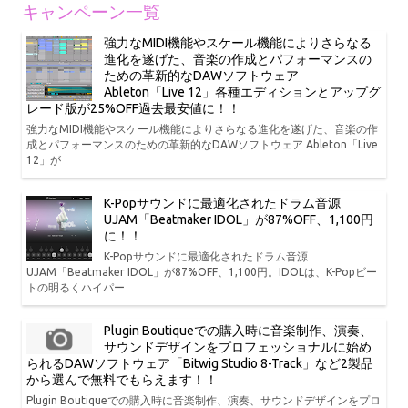
キャンペーン一覧
強力なMIDI機能やスケール機能によりさらなる
進化を遂げた、音楽の作成とパフォーマンスの
ための革新的なDAWソフトウェア
Ableton「Live 12」各種エディションとアップグ
レード版が25%OFF過去最安値に！！
強力なMIDI機能やスケール機能によりさらなる進化を遂げた、音楽の作
成とパフォーマンスのための革新的なDAWソフトウェア Ableton「Live
12」が
K-Popサウンドに最適化されたドラム音源
UJAM「Beatmaker IDOL」が87%OFF、1,100円
に！！
K-Popサウンドに最適化されたドラム音源
UJAM「Beatmaker IDOL」が87%OFF、1,100円。IDOLは、K-Popビー
トの明るくハイパー
Plugin Boutiqueでの購入時に音楽制作、演奏、
サウンドデザインをプロフェッショナルに始め
られるDAWソフトウェア「Bitwig Studio 8-Track」など2製品
から選んで無料でもらえます！！
Plugin Boutiqueでの購入時に音楽制作、演奏、サウンドデザインをプロ