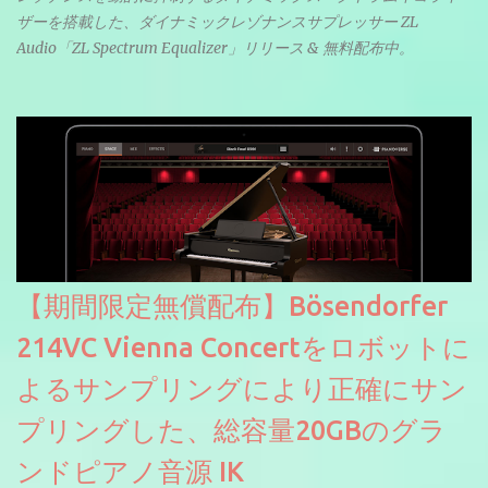
ザーを搭載した、ダイナミックレゾナンスサプレッサー ZL
Audio「ZL Spectrum Equalizer」リリース & 無料配布中。
【期間限定無償配布】Bösendorfer
214VC Vienna Concertをロボットに
よるサンプリングにより正確にサン
プリングした、総容量20GBのグラ
ンドピアノ音源 IK