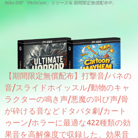
Mike DSP「PitchCure」リリース & 期間限定無償配布中。
【期間限定無償配布】打撃音/バネの
音/スライドホイッスル/動物のキャ
ラクターの鳴き声/悪魔の叫び声/骨
が砕ける音などドタバタ劇/カート
ゥーン/ホラーに最適な422種類の効
果音を高解像度で収録した、効果音