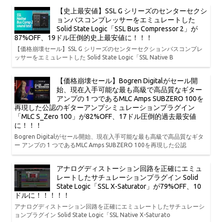
【史上最安値】SSL G シリーズのセンターセクシ
ョンバスコンプレッサーをエミュレートした
Solid State Logic「SSL Bus Compressor 2」が
87%OFF、19ドル圧倒的史上最安値に！！！
【価格崩壊セール】SSL G シリーズのセンターセクションバスコンプレ
ッサーをエミュレートした Solid State Logic「SSL Native B
【価格崩壊セール】Bogren Digitalがセール開
始、現在入手可能な最も高級で高品質なギター
アンプの 1 つであるMLC Amps SUBZERO 100を
再現した公認のギターアンプシミュレーションプラグイン
「MLC S_Zero 100」が82%OFF、17ドル圧倒的過去最安値
に！！！
Bogren Digitalがセール開始、現在入手可能な最も高級で高品質なギタ
ー アンプの 1 つであるMLC Amps SUBZERO 100を再現した公認
アナログディストーション回路を正確にエミュ
レートしたサチュレーションプラグイン Solid
State Logic「SSL X-Saturator」が79%OFF、10
ドルに！！！！！
アナログディストーション回路を正確にエミュレートしたサチュレーシ
ョンプラグイン Solid State Logic「SSL Native X-Saturato