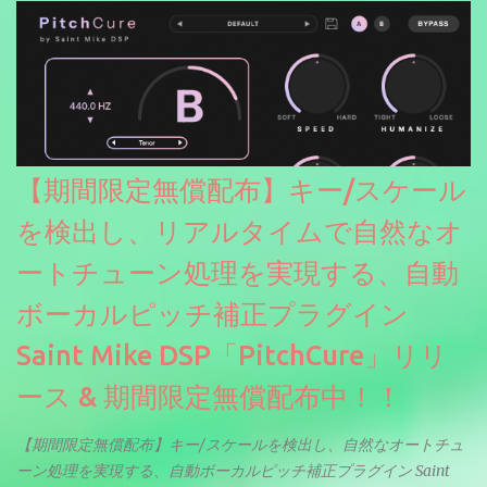
【期間限定無償配布】キー/スケール
を検出し、リアルタイムで自然なオ
ートチューン処理を実現する、自動
ボーカルピッチ補正プラグイン
Saint Mike DSP「PitchCure」リリ
ース & 期間限定無償配布中！！
【期間限定無償配布】キー/スケールを検出し、自然なオートチュ
ーン処理を実現する、自動ボーカルピッチ補正プラグイン Saint