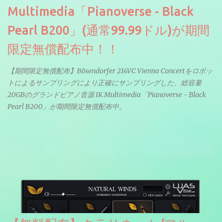
Multimedia「Pianoverse - Black
Pearl B200」(通常99.99ドル)が期間
限定無償配布中！！
【期間限定無償配布】Bösendorfer 214VC Vienna Concertをロボッ
トによるサンプリングにより正確にサンプリングした、総容量
20GBのグランドピアノ音源 IK Multimedia「Pianoverse - Black
Pearl B200」が期間限定無償配布中。