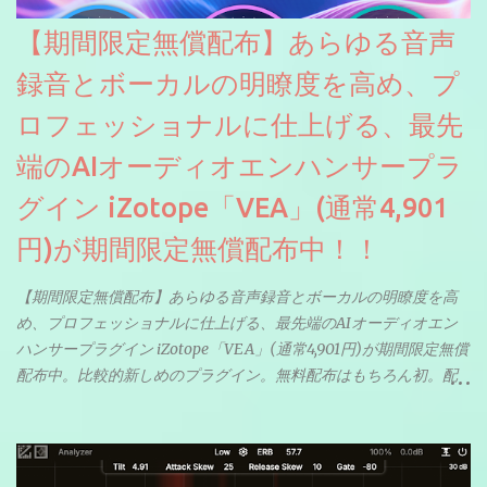
【期間限定無償配布】あらゆる音声
録音とボーカルの明瞭度を高め、プ
ロフェッショナルに仕上げる、最先
端のAIオーディオエンハンサープラ
グイン iZotope「VEA」(通常4,901
円)が期間限定無償配布中！！
【期間限定無償配布】あらゆる音声録音とボーカルの明瞭度を高
め、プロフェッショナルに仕上げる、最先端のAIオーディオエン
ハンサープラグイン iZotope「VEA」(通常4,901円)が期間限定無償
配布中。比較的新しめのプラグイン。無料配布はもちろん初。配
信やナレーションにもぴったり。ボーカルミックスやVTuberさん
にも。