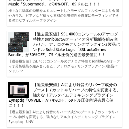
Music「Supermodal」が30%OFF、69ドルに！！！
様々な共鳴体の挙動をエミュレートしたモーダルフィルターにより金属
やガラス、ピアノなど様々な素材の音響特性を自在にモーフィングでき
る強力なフィルタープラグイン
【過去最安値】SSL 4000コンソールのアナログ
特性とsonibleのAIオーディオ分析機能を組み合
わせた、アナログモデリングプラグイン3製品バ
ンドル Solid State Logic「SSL autoSeries
Bundle」が50%OFF、75ドル圧倒的過去最安値に！！
【過去最安値】SSL 4000コンソールのアナログ特性とsonibleのAIオーデ
ィオ分析機能を組み合わせた、アナログモデリングプラグイン3製品バ
ンドル So
【過去最安値】AIにより録音のリバーブ成分の
ブースト / カットやリバーブの特性を変更する、
強力なリアルタイムデミキシングプラグイン
Zynaptiq「UNVEIL」が74%OFF、69ドル圧倒的過去最安値
に！！！
【過去最安値】AIにより録音のリバーブ成分のブースト / カットやリバ
ーブの特性を変更する、強力なリアルタイムデミキシングプラグイン
Zynaptiq「UNV