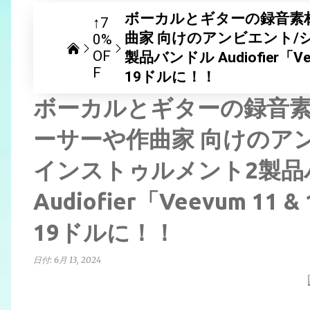
ボーカルとギターの録音素
↑7
曲家 向けのアンビエント/
0%
OF
製品バンドル Audiofier「Vee
F
19ドルに！！
ボーカルとギターの録音
ーサーや作曲家 向けのア
インストゥルメント2製品
Audiofier「Veevum 11 
19ドルに！！
日付:
6月 13, 2024