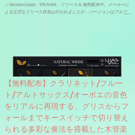
ン Session Loops「PitchNet」リリース & 無料配布中。メーカーに
よる正式なリリース告知は行われましたが、バージョンはアルフ
ァと記載されているようなので今後アップデートで細かいバグな
どが修正されていくのだと思われます。筆者もざっくりと確認し
たところ動作は問題なさそうです。KVR Developer Challenge
2026に出品されている製品になります。国内代理店でも取り扱い
のあるDrumNetのメーカーです。調べたところによるとオープン
ソースを元に設計・改良した製品のようです。
【無料配布】クラリネット/フルー
ト/アルトサックス/オーボエの音色
をリアルに再現する、グリスからフ
ォールまでキースイッチで切り替え
られる多彩な奏法を搭載した木管楽