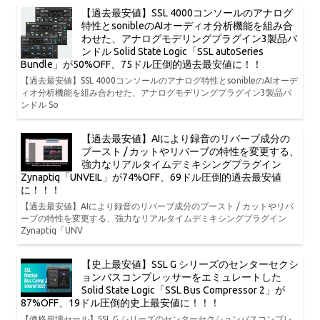
【過去最安値】SSL 4000コンソールのアナログ
特性とsonibleのAIオーディオ分析機能を組み合
わせた、アナログモデリングプラグイン3製品バ
ンドル Solid State Logic「SSL autoSeries
Bundle」が50%OFF、75ドル圧倒的過去最安値に！！
【過去最安値】SSL 4000コンソールのアナログ特性とsonibleのAIオーデ
ィオ分析機能を組み合わせた、アナログモデリングプラグイン3製品バ
ンドル So
【過去最安値】AIにより録音のリバーブ成分の
ブースト / カットやリバーブの特性を変更する、
強力なリアルタイムデミキシングプラグイン
Zynaptiq「UNVEIL」が74%OFF、69ドル圧倒的過去最安値
に！！！
【過去最安値】AIにより録音のリバーブ成分のブースト / カットやリバ
ーブの特性を変更する、強力なリアルタイムデミキシングプラグイン
Zynaptiq「UNV
【史上最安値】SSL G シリーズのセンターセクシ
ョンバスコンプレッサーをエミュレートした
Solid State Logic「SSL Bus Compressor 2」が
87%OFF、19ドル圧倒的史上最安値に！！！
【価格崩壊セール】SSL G シリーズのセンターセクションバスコンプレ