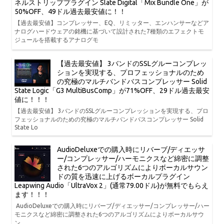
ネルストリッププラグイン Slate Digital「Mix Bundle One」が
50%OFF、49ドル過去最安値に！！
【過去最安値】コンプレッサー、EQ、リミッター、エンハンサーなどア
ナログハードウェアの銘機に基づいて設計された7種類のエフェクトモ
ジュールを搭載するアナログモ
【過去最安値】 3バンドのSSLグルーコンプレッ
ションを実現する、プロフェッショナルのため
の究極のマルチバンドバスコンプレッサー Solid
State Logic「G3 MultiBusComp」が71%OFF、29ドル過去最安
値に！！！
【過去最安値】 3バンドのSSLグルーコンプレッションを実現する、プロ
フェッショナルのための究極のマルチバンドバスコンプレッサー Solid
State Lo
AudioDeluxeでの購入時にリバーブ/ディエッサ
ー/コンプレッサー/ハーモニクスなど綿密に調整
された6つのアルゴリズムによりボーカルサウン
ドの質を迅速に上げるボーカルプラグイン
Leapwing Audio「UltraVox 2」(通常79.00ドル)が無料でもらえ
ます！！！
AudioDeluxeでの購入時にリバーブ/ディエッサー/コンプレッサー/ハー
モニクスなど綿密に調整された6つのアルゴリズムによりボーカルサウ
ン