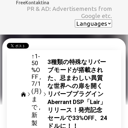
FreeKontaktina
スキップしてメイン コンテンツに移動
PR & AD: Advertisements from
Google etc.
↑1-
3種類の特殊なリバー
50
%O
ブモードが搭載され
FF
た、忌まわしい異質
7/1
な世界への扉を開く
(月)
リバーブプラグイン
ま
Aberrant DSP「Lair」
で
リリース！発売記念
新
セールで33%OFF、24
製
ドルに！！