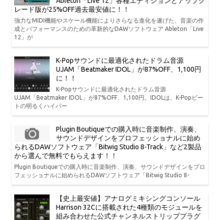
Ableton「Live 12」各種エディションとアップグ
レード版が25%OFF過去最安値に！！
強力なMIDI機能やスケール機能によりさらなる進化を遂げた、音楽の作
成とパフォーマンスのための革新的なDAWソフトウェア Ableton「Live
12」が
K-Popサウンドに最適化されたドラム音源
UJAM「Beatmaker IDOL」が87%OFF、1,100円
に！！
K-Popサウンドに最適化されたドラム音源
UJAM「Beatmaker IDOL」が87%OFF、1,100円。IDOLは、K-Popビー
トの明るくハイパー
Plugin Boutiqueでの購入時に音楽制作、演奏、
サウンドデザインをプロフェッショナルに始め
られるDAWソフトウェア「Bitwig Studio 8-Track」など2製品
から選んで無料でもらえます！！
Plugin Boutiqueでの購入時に音楽制作、演奏、サウンドデザインをプロ
フェッショナルに始められるDAWソフトウェア「Bitwig Studio 8-
【史上最安値】アナログミキシングコンソール
Harrison 32Cに搭載された4種類のモジュールを
組み合わせた公式チャンネルストリッププラグ