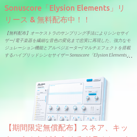
Sonuscore「Elysion Elements」リ
リース & 無料配布中！！
【無料配布】オーケストラのサンプリング手法によりシンセサイ
ザー/電子楽器を繊細な音色の変化まで忠実に再現した、強力なモ
ジュレーション機能とアルペジエーター/マルチエフェクトを搭載
するハイブリッドシンセサイザー Sonuscore「Elysion Elements」
リリース & 無料配布中。Elysion 2からライブラリを抜粋した製品
です。パフォーマンス機能とエディット機能以外全ての機能が使
えるようになっています。総容量も7GBを超えます。複数の設定に
より音色が作りこまれているため、あらかじめアルペジオがプロ
グラムされているプリセットも多いですが、アルペジオを切るこ
とももちろんできます。 ほとんどのシンセライブラリは、音を一
度サンプリングしてベロシティで音量を調整します。 しかし、
ELYSIONは違います。ビンテージシンセを含む様々な音源から、
複数のベロシティレイヤーにわたって録音し、各レイヤーを整形
【期間限定無償配布】スネア、キッ
することで、弱く演奏した場合と強く演奏した場合で、全く異な
る音色が得られます。単に音量を変えただけの同じ音ではありま