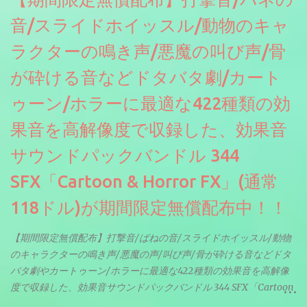
音/スライドホイッスル/動物のキャ
ラクターの鳴き声/悪魔の叫び声/骨
が砕ける音などドタバタ劇/カート
ゥーン/ホラーに最適な422種類の効
果音を高解像度で収録した、効果音
サウンドパックバンドル 344
SFX「Cartoon & Horror FX」(通常
118ドル)が期間限定無償配布中！！
【期間限定無償配布】打撃音/ばねの音/スライドホイッスル/動物
のキャラクターの鳴き声/悪魔の声/叫び声/骨が砕ける音などドタ
バタ劇やカートゥーン/ホラーに最適な422種類の効果音を高解像
度で収録した、効果音サウンドパックバンドル 344 SFX「Cartoon
& Horror FX」(通常118ドル)が期間限定無償配布中。サンプリン