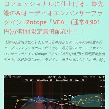
ロフェッショナルに仕上げる、最先
端のAIオーディオエンハンサープラ
グイン iZotope「VEA」(通常4,901
円)が期間限定無償配布中！！
【期間限定無償配布】あらゆる音声録音とボーカルの明瞭度を高
め、プロフェッショナルに仕上げる、最先端のAIオーディオエン
ハンサープラグイン iZotope「VEA」(通常4,901円)が期間限定無償
配布中。比較的新しめのプラグイン。無料配布はもちろん初。配
信やナレーションにもぴったり。ボーカルミックスやVTuberさん
にも。