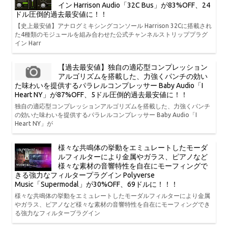
イン Harrison Audio「32C Bus」が83%OFF、24
ドル圧倒的過去最安値に！！
【史上最安値】アナログミキシングコンソール Harrison 32Cに搭載され
た4種類のモジュールを組み合わせた公式チャンネルストリッププラグ
イン Harr
【過去最安値】独自の適応型コンプレッション
アルゴリズムを搭載した、力強くパンチの効い
た味わいを提供するパラレルコンプレッサー Baby Audio「I
Heart NY」が87%OFF、5ドル圧倒的過去最安値に！！
独自の適応型コンプレッションアルゴリズムを搭載した、力強くパンチ
の効いた味わいを提供するパラレルコンプレッサー Baby Audio「I
Heart NY」が
様々な共鳴体の挙動をエミュレートしたモーダ
ルフィルターにより金属やガラス、ピアノなど
様々な素材の音響特性を自在にモーフィングで
きる強力なフィルタープラグイン Polyverse
Music「Supermodal」が30%OFF、69ドルに！！！
様々な共鳴体の挙動をエミュレートしたモーダルフィルターにより金属
やガラス、ピアノなど様々な素材の音響特性を自在にモーフィングでき
る強力なフィルタープラグイン