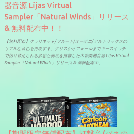
器音源 Lijas Virtual
Sampler「Natural Winds」リリース
& 無料配布中！！
【無料配布】クラリネット/フルート/オーボエ/アルトサックスの
リアルな音色を再現する、グリスからフォールまでキースイッチ
で切り替えられる多彩な奏法を搭載した木管楽器音源 Lijas Virtual
Sampler「Natural Winds」リリース & 無料配布中。
【期間限定無償配布】打撃音/バネの