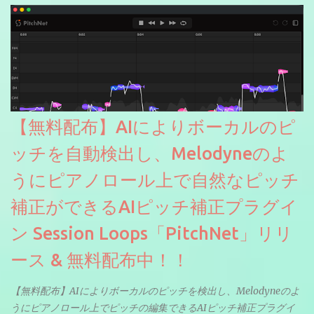
【無料配布】AIによりボーカルのピ
ッチを自動検出し、Melodyneのよ
うにピアノロール上で自然なピッチ
補正ができるAIピッチ補正プラグイ
ン Session Loops「PitchNet」リリ
ース & 無料配布中！！
【無料配布】AIによりボーカルのピッチを検出し、Melodyneのよ
うにピアノロール上でピッチの編集できるAIピッチ補正プラグイ