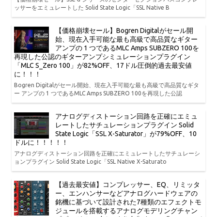
ッサーをエミュレートした Solid State Logic「SSL Native B
【価格崩壊セール】Bogren Digitalがセール開
始、現在入手可能な最も高級で高品質なギター
アンプの 1 つであるMLC Amps SUBZERO 100を
再現した公認のギターアンプシミュレーションプラグイン
「MLC S_Zero 100」が82%OFF、17ドル圧倒的過去最安値
に！！！
Bogren Digitalがセール開始、現在入手可能な最も高級で高品質なギタ
ー アンプの 1 つであるMLC Amps SUBZERO 100を再現した公認
アナログディストーション回路を正確にエミュ
レートしたサチュレーションプラグイン Solid
State Logic「SSL X-Saturator」が79%OFF、10
ドルに！！！！！
アナログディストーション回路を正確にエミュレートしたサチュレーシ
ョンプラグイン Solid State Logic「SSL Native X-Saturato
【過去最安値】コンプレッサー、EQ、リミッタ
ー、エンハンサーなどアナログハードウェアの
銘機に基づいて設計された7種類のエフェクトモ
ジュールを搭載するアナログモデリングチャン