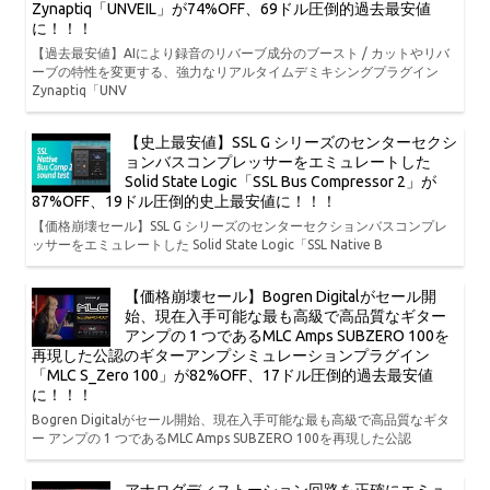
Zynaptiq「UNVEIL」が74%OFF、69ドル圧倒的過去最安値
に！！！
【過去最安値】AIにより録音のリバーブ成分のブースト / カットやリバ
ーブの特性を変更する、強力なリアルタイムデミキシングプラグイン
Zynaptiq「UNV
【史上最安値】SSL G シリーズのセンターセクシ
ョンバスコンプレッサーをエミュレートした
Solid State Logic「SSL Bus Compressor 2」が
87%OFF、19ドル圧倒的史上最安値に！！！
【価格崩壊セール】SSL G シリーズのセンターセクションバスコンプレ
ッサーをエミュレートした Solid State Logic「SSL Native B
【価格崩壊セール】Bogren Digitalがセール開
始、現在入手可能な最も高級で高品質なギター
アンプの 1 つであるMLC Amps SUBZERO 100を
再現した公認のギターアンプシミュレーションプラグイン
「MLC S_Zero 100」が82%OFF、17ドル圧倒的過去最安値
に！！！
Bogren Digitalがセール開始、現在入手可能な最も高級で高品質なギタ
ー アンプの 1 つであるMLC Amps SUBZERO 100を再現した公認