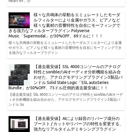
Heart NY」が
様々な共鳴体の挙動をエミュレートしたモーダ
ルフィルターにより金属やガラス、ピアノなど
様々な素材の音響特性を自在にモーフィングで
きる強力なフィルタープラグイン Polyverse
Music「Supermodal」が30%OFF、69ドルに！！！
様々な共鳴体の挙動をエミュレートしたモーダルフィルターにより金属
やガラス、ピアノなど様々な素材の音響特性を自在にモーフィングでき
る強力なフィルタープラグイン
【過去最安値】SSL 4000コンソールのアナログ
特性とsonibleのAIオーディオ分析機能を組み合
わせた、アナログモデリングプラグイン3製品バ
ンドル Solid State Logic「SSL autoSeries
Bundle」が50%OFF、75ドル圧倒的過去最安値に！！
【過去最安値】SSL 4000コンソールのアナログ特性とsonibleのAIオーデ
ィオ分析機能を組み合わせた、アナログモデリングプラグイン3製品バ
ンドル So
【過去最安値】AIにより録音のリバーブ成分の
ブースト / カットやリバーブの特性を変更する、
強力なリアルタイムデミキシングプラグイン