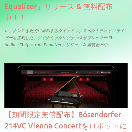
Equalizer」リリース & 無料配布
中！！
レゾナンスを動的に抑制するダイナミックスペクトラムイコライ
ザーを搭載した、ダイナミックレゾナンスサプレッサー ZL
Audio「ZL Spectrum Equalizer」リリース & 無料配布中。
【期間限定無償配布】Bösendorfer
214VC Vienna Concertをロボットに