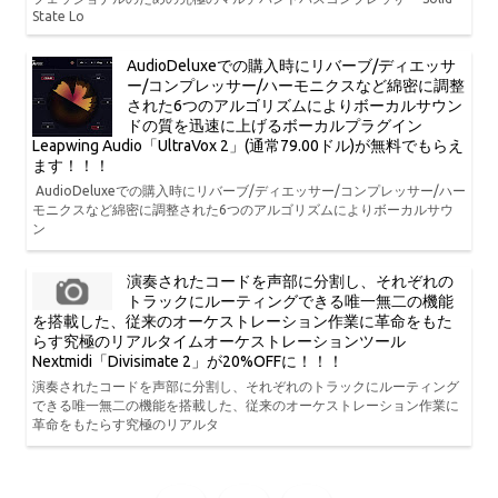
State Lo
AudioDeluxeでの購入時にリバーブ/ディエッサ
ー/コンプレッサー/ハーモニクスなど綿密に調整
された6つのアルゴリズムによりボーカルサウン
ドの質を迅速に上げるボーカルプラグイン
Leapwing Audio「UltraVox 2」(通常79.00ドル)が無料でもらえ
ます！！！
AudioDeluxeでの購入時にリバーブ/ディエッサー/コンプレッサー/ハー
モニクスなど綿密に調整された6つのアルゴリズムによりボーカルサウ
ン
演奏されたコードを声部に分割し、それぞれの
トラックにルーティングできる唯一無二の機能
を搭載した、従来のオーケストレーション作業に革命をもた
らす究極のリアルタイムオーケストレーションツール
Nextmidi「Divisimate 2」が20%OFFに！！！
演奏されたコードを声部に分割し、それぞれのトラックにルーティング
できる唯一無二の機能を搭載した、従来のオーケストレーション作業に
革命をもたらす究極のリアルタ