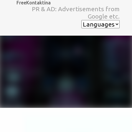
FreeKontaktina
スキップしてメイン コンテンツに移動
PR & AD: Advertisements from
Google etc.