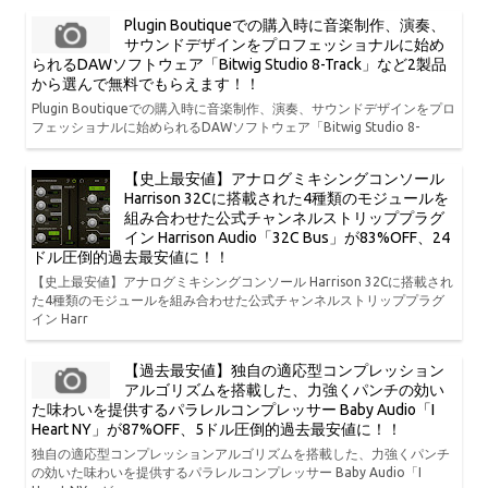
Plugin Boutiqueでの購入時に音楽制作、演奏、
サウンドデザインをプロフェッショナルに始め
られるDAWソフトウェア「Bitwig Studio 8-Track」など2製品
から選んで無料でもらえます！！
Plugin Boutiqueでの購入時に音楽制作、演奏、サウンドデザインをプロ
フェッショナルに始められるDAWソフトウェア「Bitwig Studio 8-
【史上最安値】アナログミキシングコンソール
Harrison 32Cに搭載された4種類のモジュールを
組み合わせた公式チャンネルストリッププラグ
イン Harrison Audio「32C Bus」が83%OFF、24
ドル圧倒的過去最安値に！！
【史上最安値】アナログミキシングコンソール Harrison 32Cに搭載され
た4種類のモジュールを組み合わせた公式チャンネルストリッププラグ
イン Harr
【過去最安値】独自の適応型コンプレッション
アルゴリズムを搭載した、力強くパンチの効い
た味わいを提供するパラレルコンプレッサー Baby Audio「I
Heart NY」が87%OFF、5ドル圧倒的過去最安値に！！
独自の適応型コンプレッションアルゴリズムを搭載した、力強くパンチ
の効いた味わいを提供するパラレルコンプレッサー Baby Audio「I