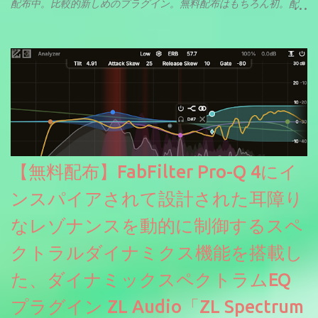
配布中。比較的新しめのプラグイン。無料配布はもちろん初。配
信やナレーションにもぴったり。ボーカルミックスやVTuberさん
にも。
【無料配布】FabFilter Pro-Q 4にイ
ンスパイアされて設計された耳障り
なレゾナンスを動的に制御するスペ
クトラルダイナミクス機能を搭載し
た、ダイナミックスペクトラムEQ
プラグイン ZL Audio「ZL Spectrum