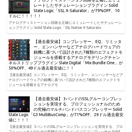
アナログディストーション回路を正確にエミュ
レートしたサチュレーションプラグイン Solid
State Logic「SSL X-Saturator」が79%OFF、10
ドルに！！！！！
アナログディストーション回路を正確にエミュレートしたサチュレーシ
ョンプラグイン Solid State Logic「SSL Native X-Saturato
【過去最安値】コンプレッサー、EQ、リミッタ
ー、エンハンサーなどアナログハードウェアの
銘機に基づいて設計された7種類のエフェクトモ
ジュールを搭載するアナログモデリングチャン
ネルストリッププラグイン Slate Digital「Mix Bundle One」が
50%OFF、49ドル過去最安値に！！
【過去最安値】コンプレッサー、EQ、リミッター、エンハンサーなどア
ナログハードウェアの銘機に基づいて設計された7種類のエフェクトモ
ジュールを搭載するアナログモ
【過去最安値】 3バンドのSSLグルーコンプレッ
ションを実現する、プロフェッショナルのため
の究極のマルチバンドバスコンプレッサー Solid
State Logic「G3 MultiBusComp」が71%OFF、29ドル過去最安
値に！！！
【過去最安値】 3バンドのSSLグルーコンプレッションを実現する、プロ
フェッショナルのための究極のマルチバンドバスコンプレッサー Solid