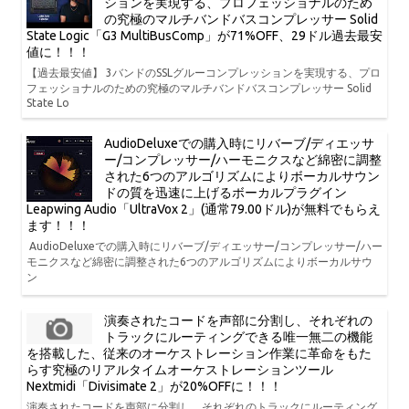
ションを実現する、プロフェッショナルのため
の究極のマルチバンドバスコンプレッサー Solid
State Logic「G3 MultiBusComp」が71%OFF、29ドル過去最安
値に！！！
【過去最安値】 3バンドのSSLグルーコンプレッションを実現する、プロ
フェッショナルのための究極のマルチバンドバスコンプレッサー Solid
State Lo
AudioDeluxeでの購入時にリバーブ/ディエッサ
ー/コンプレッサー/ハーモニクスなど綿密に調整
された6つのアルゴリズムによりボーカルサウン
ドの質を迅速に上げるボーカルプラグイン
Leapwing Audio「UltraVox 2」(通常79.00ドル)が無料でもらえ
ます！！！
AudioDeluxeでの購入時にリバーブ/ディエッサー/コンプレッサー/ハー
モニクスなど綿密に調整された6つのアルゴリズムによりボーカルサウ
ン
演奏されたコードを声部に分割し、それぞれの
トラックにルーティングできる唯一無二の機能
を搭載した、従来のオーケストレーション作業に革命をもた
らす究極のリアルタイムオーケストレーションツール
Nextmidi「Divisimate 2」が20%OFFに！！！
演奏されたコードを声部に分割し、それぞれのトラックにルーティング