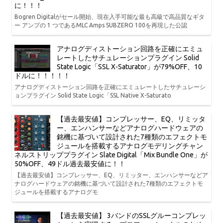
に！！！
Bogren Digitalがセール開始、現在入手可能な最も高級で高品質なギタ
ー アンプの 1 つであるMLC Amps SUBZERO 100を再現した公認
アナログディストーション回路を正確にエミュ
レートしたサチュレーションプラグイン Solid
State Logic「SSL X-Saturator」が79%OFF、10
ドルに！！！！！
アナログディストーション回路を正確にエミュレートしたサチュレーシ
ョンプラグイン Solid State Logic「SSL Native X-Saturato
【過去最安値】コンプレッサー、EQ、リミッタ
ー、エンハンサーなどアナログハードウェアの
銘機に基づいて設計された7種類のエフェクトモ
ジュールを搭載するアナログモデリングチャン
ネルストリッププラグイン Slate Digital「Mix Bundle One」が
50%OFF、49ドル過去最安値に！！
【過去最安値】コンプレッサー、EQ、リミッター、エンハンサーなどア
ナログハードウェアの銘機に基づいて設計された7種類のエフェクトモ
ジュールを搭載するアナログモ
【過去最安値】 3バンドのSSLグルーコンプレッ