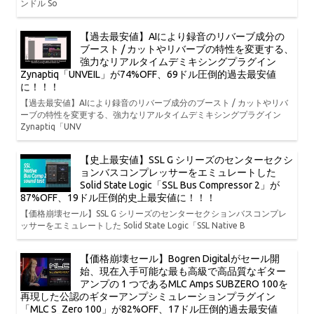
ンドル So
【過去最安値】AIにより録音のリバーブ成分の
ブースト / カットやリバーブの特性を変更する、
強力なリアルタイムデミキシングプラグイン
Zynaptiq「UNVEIL」が74%OFF、69ドル圧倒的過去最安値
に！！！
【過去最安値】AIにより録音のリバーブ成分のブースト / カットやリバ
ーブの特性を変更する、強力なリアルタイムデミキシングプラグイン
Zynaptiq「UNV
【史上最安値】SSL G シリーズのセンターセクシ
ョンバスコンプレッサーをエミュレートした
Solid State Logic「SSL Bus Compressor 2」が
87%OFF、19ドル圧倒的史上最安値に！！！
【価格崩壊セール】SSL G シリーズのセンターセクションバスコンプレ
ッサーをエミュレートした Solid State Logic「SSL Native B
【価格崩壊セール】Bogren Digitalがセール開
始、現在入手可能な最も高級で高品質なギター
アンプの 1 つであるMLC Amps SUBZERO 100を
再現した公認のギターアンプシミュレーションプラグイン
「MLC S_Zero 100」が82%OFF、17ドル圧倒的過去最安値