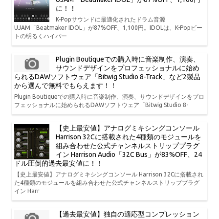
に！！
K-Popサウンドに最適化されたドラム音源
UJAM「Beatmaker IDOL」が87%OFF、1,100円。IDOLは、K-Popビー
トの明るくハイパー
Plugin Boutiqueでの購入時に音楽制作、演奏、
サウンドデザインをプロフェッショナルに始め
られるDAWソフトウェア「Bitwig Studio 8-Track」など2製品
から選んで無料でもらえます！！
Plugin Boutiqueでの購入時に音楽制作、演奏、サウンドデザインをプロ
フェッショナルに始められるDAWソフトウェア「Bitwig Studio 8-
【史上最安値】アナログミキシングコンソール
Harrison 32Cに搭載された4種類のモジュールを
組み合わせた公式チャンネルストリッププラグ
イン Harrison Audio「32C Bus」が83%OFF、24
ドル圧倒的過去最安値に！！
【史上最安値】アナログミキシングコンソール Harrison 32Cに搭載され
た4種類のモジュールを組み合わせた公式チャンネルストリッププラグ
イン Harr
【過去最安値】独自の適応型コンプレッション