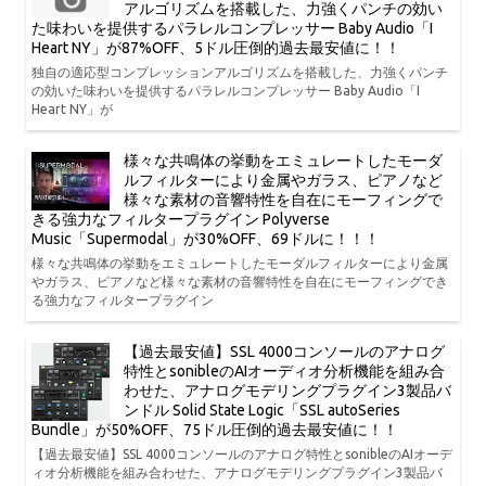
アルゴリズムを搭載した、力強くパンチの効い
た味わいを提供するパラレルコンプレッサー Baby Audio「I
Heart NY」が87%OFF、5ドル圧倒的過去最安値に！！
独自の適応型コンプレッションアルゴリズムを搭載した、力強くパンチ
の効いた味わいを提供するパラレルコンプレッサー Baby Audio「I
Heart NY」が
様々な共鳴体の挙動をエミュレートしたモーダ
ルフィルターにより金属やガラス、ピアノなど
様々な素材の音響特性を自在にモーフィングで
きる強力なフィルタープラグイン Polyverse
Music「Supermodal」が30%OFF、69ドルに！！！
様々な共鳴体の挙動をエミュレートしたモーダルフィルターにより金属
やガラス、ピアノなど様々な素材の音響特性を自在にモーフィングでき
る強力なフィルタープラグイン
【過去最安値】SSL 4000コンソールのアナログ
特性とsonibleのAIオーディオ分析機能を組み合
わせた、アナログモデリングプラグイン3製品バ
ンドル Solid State Logic「SSL autoSeries
Bundle」が50%OFF、75ドル圧倒的過去最安値に！！
【過去最安値】SSL 4000コンソールのアナログ特性とsonibleのAIオーデ
ィオ分析機能を組み合わせた、アナログモデリングプラグイン3製品バ