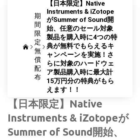
【日本限定】Native
Instruments & iZotope
期
がSummer of Sound開
間
始、任意のセール対象
限
製品を購入時に4つの特
定
典が無料でもらえるキ
無
ャンペーンを実施！さ
償
らに対象のハードウェ
配
ア製品購入時に最大計
布
15万円分の特典がもら
えます！！
【日本限定】Native
Instruments & iZotopeが
Summer of Sound開始、